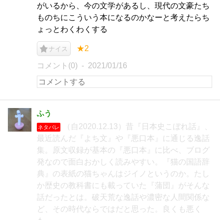
がいるから、今の文学があるし、現代の文豪たち
ものちにこういう本になるのかなーと考えたらち
ょっとわくわくする
★2
ナイス
コメント(0)
2021/01/16
ふう
（自2020.12.13）昔『日本史こぼれ話』、
ネタバレ
最近読んだ『よち文』や『悪口本』に通じる逸話
集。原文収録が基本の『悪口本』に比べ、ブログ
発なので面白おかしく読みやすい。『猫の国語辞
典』の表紙の猫ちゃんはジイノというのか。たし
か歴史の教科書にも載っていた『蒲団』がそんな
話だったとは。破天荒な逸話や濃密な人間関係な
ど、その時代ならではだと思った。良くも悪く