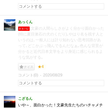
あっくん
文豪の人間らしさがよく分かり面白かった
ネタバレ
(特に夏目漱石の犬のくだり)｡やはり名を残す人と
いうのは､一般人には計り知れない思考回路があ
って､どこかぶっ飛んでるんだなぁ｡色んな背景が
分かると近代日本文学をより身近に感じられるよ
うな気がする｡
★4
ナイス
コメント(0)
2020/08/29
こざるん
いや～、面白かった！文豪先生たちのハチャメチ