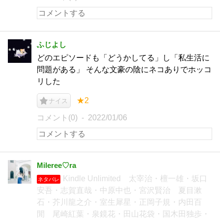
ふじよし
どのエピソードも「どうかしてる」し「私生活に
問題がある」 そんな文豪の陰にネコありでホッコ
リした
★2
ナイス
コメント(0)
2022/01/06
Mileree♡ra
Kindle Unlimited 太宰治・檀一雄・坂口
ネタバレ
安吾・志賀直哉・中原中也・宮沢賢治 夏目漱
石・芥川龍之介・室生犀星・正岡子規・内田百
閒 尾崎紅葉・泉鏡花・田山花袋・国木田独歩・