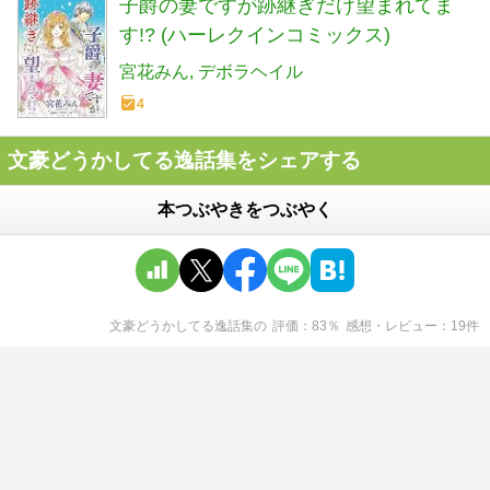
子爵の妻ですが跡継ぎだけ望まれてま
す!? (ハーレクインコミックス)
宮花みん
デボラヘイル
4
文豪どうかしてる逸話集をシェアする
本つぶやきをつぶやく
文豪どうかしてる逸話集
の
評価
83
％
感想・レビュー
19
件