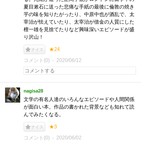
夏目漱石に送った悲痛な手紙の最後に倫敦の焼き
芋の味を知りたがったり、中原中也が酒乱で、太
宰治が怯えていたり、太宰治が借金の人質にした
檀一雄を見捨てたりなど興味深いエピソードが盛
り沢山！
★24
ナイス
コメント(0)
2020/06/12
nagisa28
文学の有名人達のいろんなエピソードや人間関係
が面白い本。作品の書かれた背景なども知れて読
んでみたくなる。
★3
ナイス
コメント(0)
2020/06/02