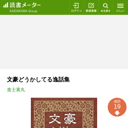
ログイン
新規登録
本を探
文豪どうかしてる逸話集
進士素丸
感想
19