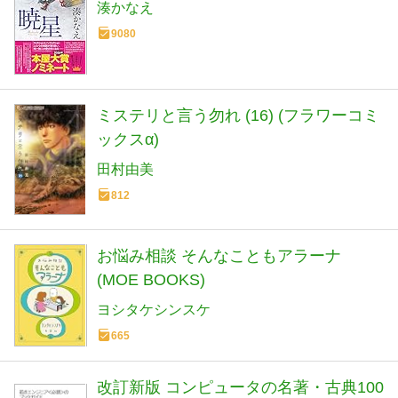
湊かなえ
9080
ミステリと言う勿れ (16) (フラワーコミ
ックスα)
田村由美
812
お悩み相談 そんなこともアラーナ
(MOE BOOKS)
ヨシタケシンスケ
665
改訂新版 コンピュータの名著・古典100