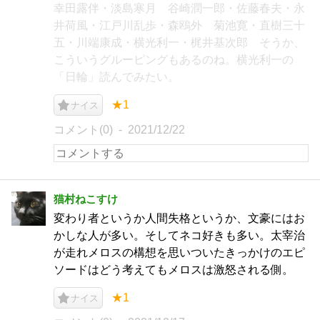
幸田露伴・淡島寒月 谷崎潤一郎・佐藤春夫・永
井荷風・江戸川乱歩・森鴎外 菊池寛・直樹三十
五・川端康成・横光利一・梶井基次郎 そうか、
こういうグルーピングもあるのね。横光利一の
「日輪」読んでみたい。
★1
ナイス
コメント(0)
2021/12/22
猫村ねこすけ
変わり者というか人間失格というか、文豪にはお
かしな人が多い。そしてネコ好きも多い。太宰治
が走れメロスの構想を思いついたきっかけのエピ
ソードはどう考えてもメロスは激怒される側。
★1
ナイス