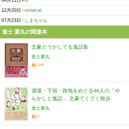
04月11日
m
12月20日
snowcat
07月23日
しまちゃん
進士 素丸の関連本
文豪どうかしてる逸話集
進士素丸
1295
酒場・下宿・路地をめぐる46人の「や
らかしと逸話」 文豪てくてく散歩
進士素丸
57