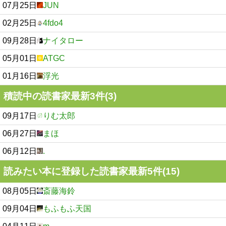
07月25日
JUN
02月25日
4fdo4
09月28日
ナイタロー
05月01日
ATGC
01月16日
浮光
積読中の読書家最新3件(3)
09月17日
りむ太郎
06月27日
まほ
06月12日
.
読みたい本に登録した読書家最新5件(15)
08月05日
斎藤海鈴
09月04日
もふもふ天国