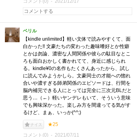
コメント(0)
2021/12/17
ベリル
【kindle unlimited】軽い文体で読みやすくて、面
白かった‼︎ 文豪たちの変わった趣味嗜好とか性癖
とかは勿論、濃密な人間関係や彼らの駄目なとこ
ろも面白おかしく書かれてて、身近に感じられ
る。kindle¥0の名作もたくさんあったから、試し
に読んでみようかしら。文豪同士の才能への惚れ
合いや濃すぎる師弟関係のエピソードは、行間を
脳内補完できる人にとっては完全に三次元BLだと
思う…（←）軽いヤンデレもいて、そういう意味
でも興味深かった。楽しみ方を間違ってる気がす
るけど、まぁ、いっか(^^;)
★25
ナイス
コメント(0)
2021/07/11