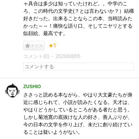
ャ具合は多少は知っていたけれど。。中学のこ
ろ、この時代の文学史(？とは言わないか？）結構
好きだった。出来ることならこの本、当時読みた
かった～～！痛快な語り口、そしてニヤリとする
似顔絵、最高です。
★5
ナイス
コメント(0)
2020/08/05
ZUSHIO
ささっと読める本ながら、やはり大文豪たちが身
近に感じられて、小説が読みたくなる。天才は、
やはりどうかしているところがある者だと思う。
しかし菊池寛の底抜けな人の好さ、善人ぶりが、
今の日本の文学を作り上げ、未だに創り続けてい
ることは疑いようがない。