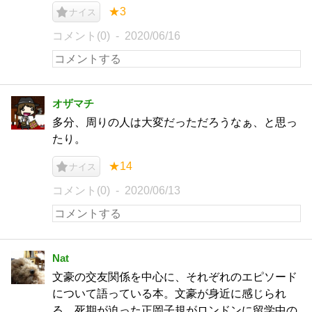
★3
ナイス
コメント(0)
2020/06/16
オザマチ
多分、周りの人は大変だっただろうなぁ、と思っ
たり。
★14
ナイス
コメント(0)
2020/06/13
Nat
文豪の交友関係を中心に、それぞれのエピソード
について語っている本。文豪が身近に感じられ
る。死期が迫った正岡子規がロンドンに留学中の