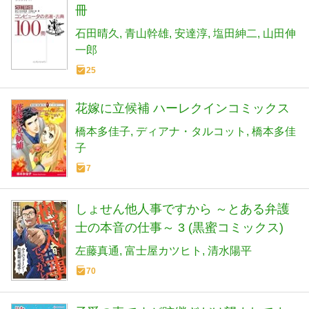
冊
石田晴久
青山幹雄
安達淳
塩田紳二
山田伸
一郎
25
花嫁に立候補 ハーレクインコミックス
橋本多佳子
ディアナ・タルコット
橋本多佳
子
7
しょせん他人事ですから ～とある弁護
士の本音の仕事～ 3 (黒蜜コミックス)
左藤真通
富士屋カツヒト
清水陽平
70