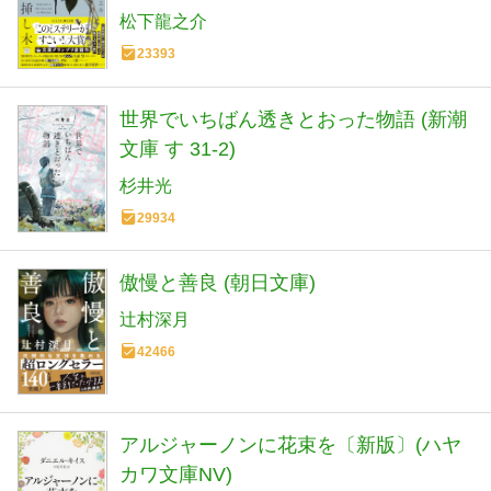
松下龍之介
23393
世界でいちばん透きとおった物語 (新潮
文庫 す 31-2)
杉井光
29934
傲慢と善良 (朝日文庫)
辻村深月
42466
アルジャーノンに花束を〔新版〕(ハヤ
カワ文庫NV)