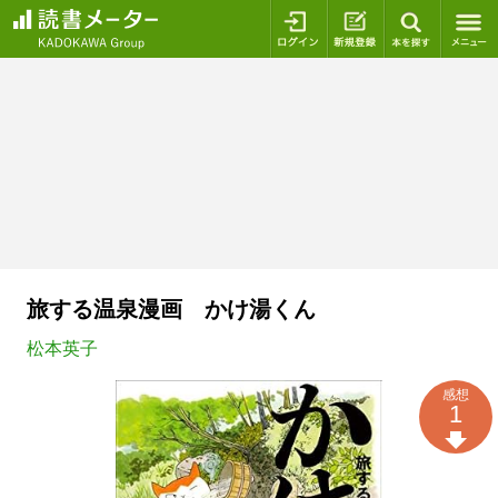
ログイン
新規登録
本を探
旅する温泉漫画 かけ湯くん
松本英子
感想
1