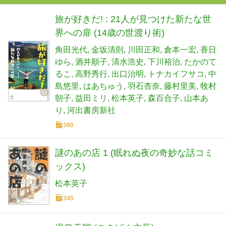
旅が好きだ! : 21人が見つけた新たな世
界への扉 (14歳の世渡り術)
角田光代
金坂清則
川田正和
倉本一宏
香日
ゆら
酒井順子
清水浩史
下川裕治
たかのて
るこ
高野秀行
出口治明
トナカイフサコ
中
島悠里
はあちゅう
羽石杏奈
藤村里美
牧村
朝子
益田ミリ
松本英子
森百合子
山本あ
り
河出書房新社
390
謎のあの店 1 (眠れぬ夜の奇妙な話コミ
ックス)
松本英子
345