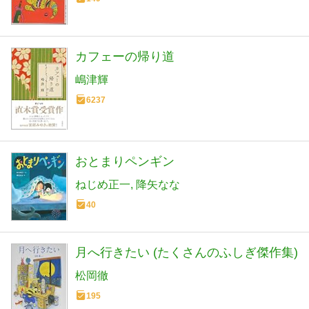
カフェーの帰り道
嶋津輝
6237
おとまりペンギン
ねじめ正一
降矢なな
40
月へ行きたい (たくさんのふしぎ傑作集)
松岡徹
195