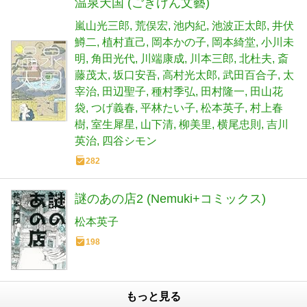
温泉天国 (ごきげん文藝)
嵐山光三郎
荒俣宏
池内紀
池波正太郎
井伏
鱒二
植村直己
岡本かの子
岡本綺堂
小川未
明
角田光代
川端康成
川本三郎
北杜夫
斎
藤茂太
坂口安吾
高村光太郎
武田百合子
太
宰治
田辺聖子
種村季弘
田村隆一
田山花
袋
つげ義春
平林たい子
松本英子
村上春
樹
室生犀星
山下清
柳美里
横尾忠則
吉川
英治
四谷シモン
282
謎のあの店2 (Nemuki+コミックス)
松本英子
198
もっと見る