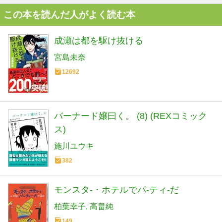
この本を読んだ人がよく読む本
成瀬は都を駆け抜ける
宮島未奈
12692
バーナード嬢曰く。 (8) (REXコミック
ス)
施川ユウキ
382
モンスタ-・ホテルでパ-ティ-だ
柏葉幸子
高畠純
149