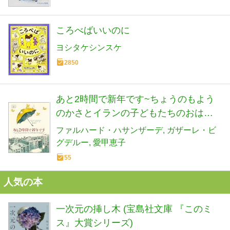
ころべばいいのに
ヨシタケシンスケ
2850
あと2時間で新年です~ちょうのもよう
のかさとイランの子どもたちのおはな
し~ (世界と出会う絵本)
ファルハード・ハサンザーデ
ガザーレ・ビ
グデルー
愛甲恵子
55
人気の本
一次元の挿し木 (宝島社文庫 『このミ
ス』大賞シリーズ)