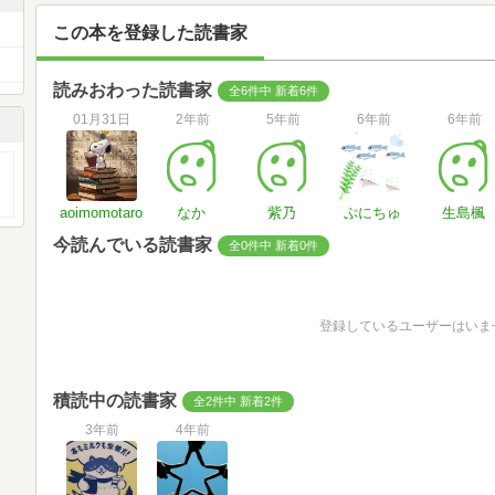
この本を登録した読書家
読みおわった読書家
全6件中 新着6件
01月31日
2年前
5年前
6年前
6年前
aoimomotaro
なか
紫乃
ぷにちゅ
生島楓
今読んでいる読書家
全0件中 新着0件
登録しているユーザーはいま
積読中の読書家
全2件中 新着2件
3年前
4年前