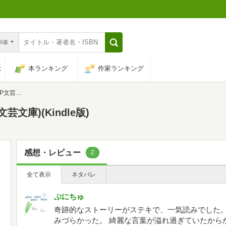
n和書
は
本ランキング
作家ランキング
芸文庫)
文庫)(Kindle版)
感想・レビュー
2
全て表示
ネタバレ
ぷにちゅ
奇跡的なストーリーがステキで、一気読みでした。
みづらかった。 綺麗な言葉が溢れ過ぎていたから