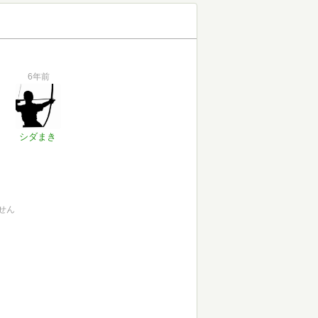
6年前
シダまき
せん