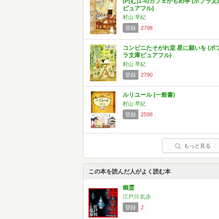
(P[む]1-4)カフェかもめ亭 (ポプラ文
ピュアフル)
村山 早紀
登録
2798
コンビニたそがれ堂 星に願いを (ポ
ラ文庫ピュアフル)
村山 早紀
登録
2790
ルリユール (一般書)
村山 早紀
登録
2598
もっと見る
この本を読んだ人がよく読む本
幽霊
江戸川 乱歩
登録
2