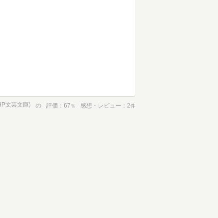
HP文芸文庫)
の
評価
67
感想・レビュー
2
％
件