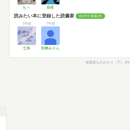
ち～
昼夜
読みたい本に登録した読書家
全2件中 新着2件
7年前
7年前
七海
加糖みりん
桜風堂ものがたり（下） (P