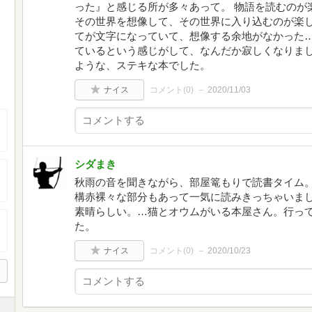
った』と感じる所が多々あって。 物語を読むのが
その世界を想像して、その世界に入り込むのが楽し
てが文字になっていて、想像する余地がなかった
ているという感じがして、なんだか寂しくなりまし
ような、ステキな本でした。
ナイス
コメント(
0
)
2020/11/03
シダまき
秋雨の音を聞きながら、部屋篭もりで読書タイム。
構赤裸々な部分もあって一気に読みきっちゃいま
素晴らしい。…猫とオウムがいる本屋さん。行って
た。
ナイス
コメント(
0
)
2020/10/23