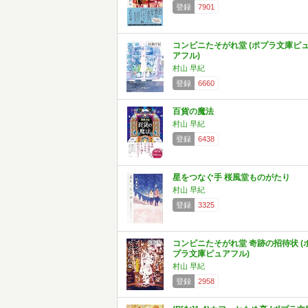
登録
7901
コンビニたそがれ堂 (ポプラ文庫ピ
アフル)
村山 早紀
登録
6660
百貨の魔法
村山 早紀
登録
6438
星をつなぐ手 桜風堂ものがたり
村山 早紀
登録
3325
コンビニたそがれ堂 奇跡の招待状 (
プラ文庫ピュアフル)
村山 早紀
登録
2958