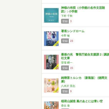
神様の布団（小学館の名作文芸朗
読）: 小学館
下村 千秋
登録
3
署長シンドローム
今野 敏
登録
23
最後の光 警視庁総合支援課２: 講
社文庫
堂場 瞬一
登録
15
純喫茶トルンカ 〈新装版〉 (徳間文
庫)
八木沢 里志
登録
9
稲荷山誠造 嵐のあとには青い空
香住 泰