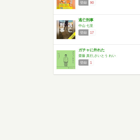
登録
90
逃亡刑事
中山 七里
登録
17
ガチャに外れた
齋藤 真行,さいとう れい
登録
1