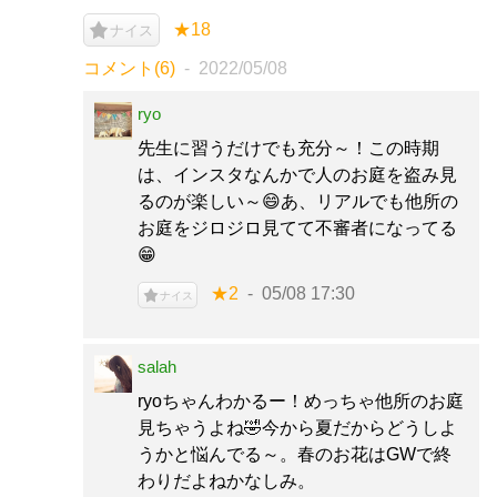
★18
ナイス
コメント(6)
2022/05/08
ryo
先生に習うだけでも充分～！この時期
は、インスタなんかで人のお庭を盗み見
るのが楽しい～😄あ、リアルでも他所の
お庭をジロジロ見てて不審者になってる
😁
★2
05/08 17:30
ナイス
salah
ryoちゃんわかるー！めっちゃ他所のお庭
見ちゃうよね🤣今から夏だからどうしよ
うかと悩んでる～。春のお花はGWで終
わりだよねかなしみ。