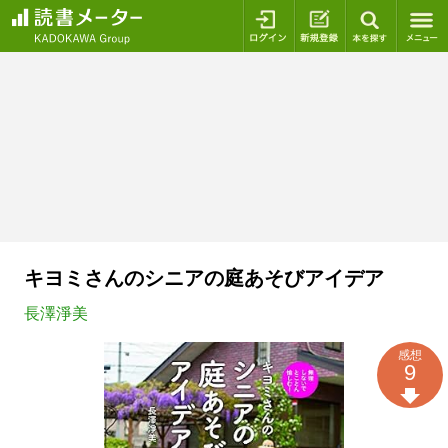
ログイン
新規登録
本を探
キヨミさんのシニアの庭あそびアイデア
長澤淨美
感想
9