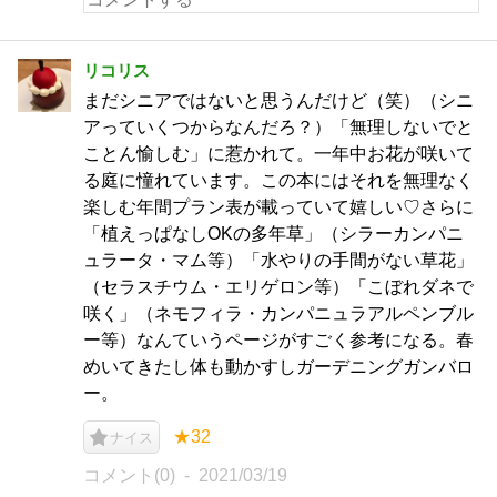
リコリス
まだシニアではないと思うんだけど（笑）（シニ
アっていくつからなんだろ？）「無理しないでと
ことん愉しむ」に惹かれて。一年中お花が咲いて
る庭に憧れています。この本にはそれを無理なく
楽しむ年間プラン表が載っていて嬉しい♡さらに
「植えっぱなしOKの多年草」（シラーカンパニ
ュラータ・マム等）「水やりの手間がない草花」
（セラスチウム・エリゲロン等）「こぼれダネで
咲く」（ネモフィラ・カンパニュラアルペンブル
ー等）なんていうページがすごく参考になる。春
めいてきたし体も動かすしガーデニングガンバロ
ー。
★32
ナイス
コメント(0)
2021/03/19