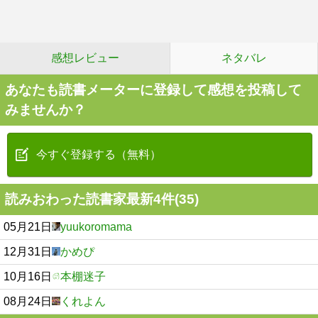
感想レビュー
ネタバレ
あなたも読書メーターに登録して感想を投稿して
みませんか？
今すぐ登録する（無料）
読みおわった読書家最新4件(35)
05月21日
yuukoromama
12月31日
かめぴ
10月16日
本棚迷子
08月24日
くれよん