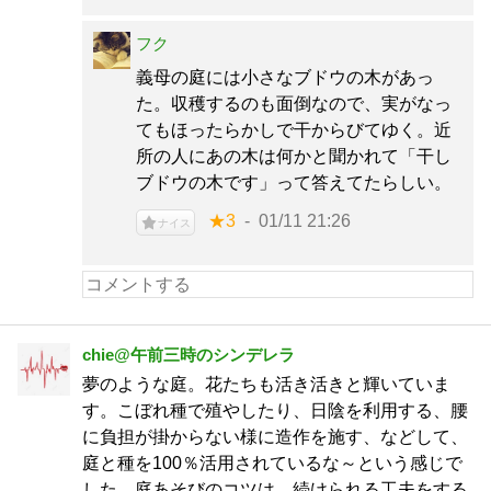
フク
義母の庭には小さなブドウの木があっ
た。収穫するのも面倒なので、実がなっ
てもほったらかしで干からびてゆく。近
所の人にあの木は何かと聞かれて「干し
ブドウの木です」って答えてたらしい。
★3
01/11 21:26
ナイス
chie@午前三時のシンデレラ
夢のような庭。花たちも活き活きと輝いていま
す。こぼれ種で殖やしたり、日陰を利用する、腰
に負担が掛からない様に造作を施す、などして、
庭と種を100％活用されているな～という感じで
した。庭あそびのコツは、続けられる工夫をする