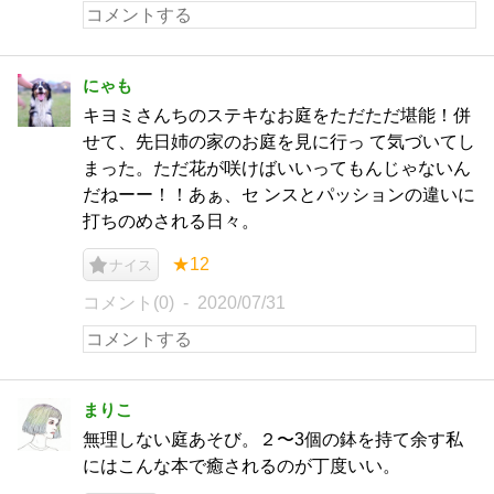
にゃも
キヨミさんちのステキなお庭をただただ堪能！併
せて、先日姉の家のお庭を見に行っ て気づいてし
まった。ただ花が咲けばいいってもんじゃないん
だねーー！！あぁ、セ ンスとパッションの違いに
打ちのめされる日々。
★12
ナイス
コメント(0)
2020/07/31
まりこ
無理しない庭あそび。２〜3個の鉢を持て余す私
にはこんな本で癒されるのが丁度いい。