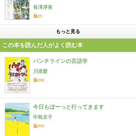
長澤淨美
25
もっと見る
この本を読んだ人がよく読む本
パンチラインの言語学
川添愛
368
今日もぼーっと行ってきます
中島京子
304