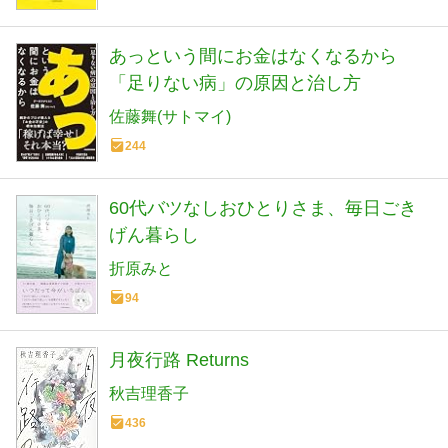
あっという間にお金はなくなるから
「足りない病」の原因と治し方
佐藤舞(サトマイ)
244
60代バツなしおひとりさま、毎日ごき
げん暮らし
折原みと
94
月夜行路 Returns
秋吉理香子
436