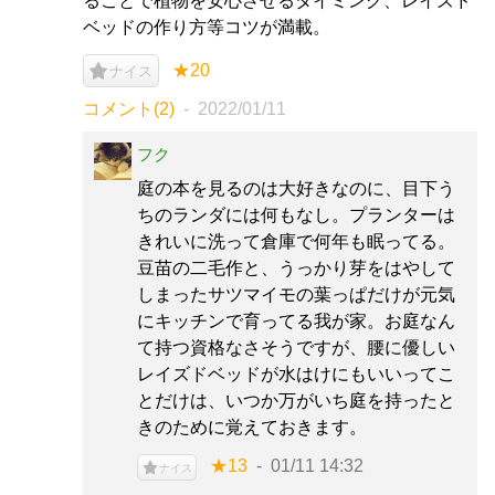
ることで植物を安心させるタイミング、レイズド
ベッドの作り方等コツが満載。
★20
ナイス
コメント(2)
2022/01/11
フク
庭の本を見るのは大好きなのに、目下う
ちのランダには何もなし。プランターは
きれいに洗って倉庫で何年も眠ってる。
豆苗の二毛作と、うっかり芽をはやして
しまったサツマイモの葉っぱだけが元気
にキッチンで育ってる我が家。お庭なん
て持つ資格なさそうですが、腰に優しい
レイズドベッドが水はけにもいいってこ
とだけは、いつか万がいち庭を持ったと
きのために覚えておきます。
★13
01/11 14:32
ナイス