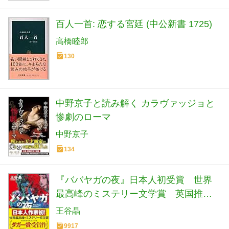
百人一首: 恋する宮廷 (中公新書 1725)
高橋睦郎
130
中野京子と読み解く カラヴァッジョと
惨劇のローマ
中野京子
134
『ババヤガの夜』日本人初受賞 世界
最高峰のミステリー文学賞 英国推理
作家協会賞(ダガー賞） (河出文庫 お 46-
王谷晶
1)
9917