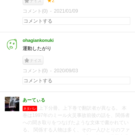
★2
ナイス
コメント(0)
2021/01/09
ohagiankonuki
運動したがり
ナイス
コメント(0)
2020/09/03
あーてぃる
上下分冊。上下巻で翻訳者が異なる。 本
ネタバレ
巻は1997年のミール火災事故前後の話を、関係者
への聞き取りをつなげたような文体で書かれてい
る。 関係する人物は多く、その一人ひとりのファ