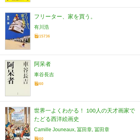
フリーター、家を買う。
有川浩
15736
阿呆者
車谷長吉
60
世界一よくわかる！ 100人の天才画家で
たどる西洋絵画史
Camille Jouneaux
冨田章
冨田章
60