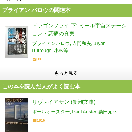
ブライアン バロウの関連本
ドラゴンフライ 下: ミール宇宙ステーシ
ョン・悪夢の真実
ブライアンバロウ
寺門和夫
Bryan
Burrough
小林等
30
もっと見る
この本を読んだ人がよく読む本
リヴァイアサン (新潮文庫)
ポールオースター
Paul Auster
柴田元幸
1615