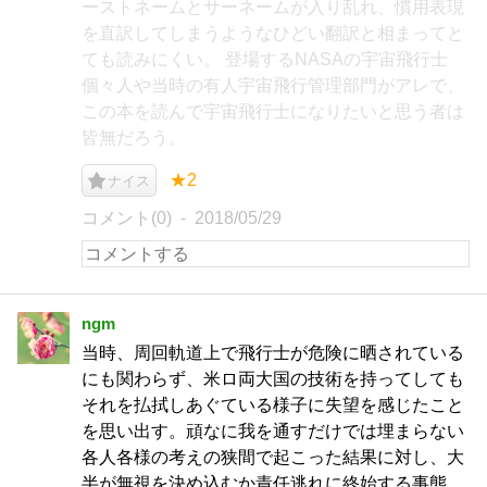
ーストネームとサーネームが入り乱れ、慣用表現
を直訳してしまうようなひどい翻訳と相まってと
ても読みにくい。 登場するNASAの宇宙飛行士
個々人や当時の有人宇宙飛行管理部門がアレで、
この本を読んで宇宙飛行士になりたいと思う者は
皆無だろう。
★2
ナイス
コメント(0)
2018/05/29
ngm
当時、周回軌道上で飛行士が危険に晒されている
にも関わらず、米ロ両大国の技術を持ってしても
それを払拭しあぐている様子に失望を感じたこと
を思い出す。頑なに我を通すだけでは埋まらない
各人各様の考えの狭間で起こった結果に対し、大
半が無視を決め込むか責任逃れに終始する事態