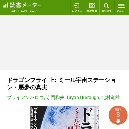
ログイン
新規登録
本を探
ドラゴンフライ 上: ミール宇宙ステーショ
ン・悪夢の真実
ブライアンバロウ
,
寺門和夫
,
Bryan Burrough
,
北村道雄
感想
8