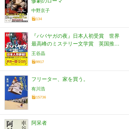
惨劇のローマ
中野京子
134
『ババヤガの夜』日本人初受賞 世界
最高峰のミステリー文学賞 英国推理
作家協会賞(ダガー賞） (河出文庫 お 46-
王谷晶
1)
9917
フリーター、家を買う。
有川浩
15736
阿呆者