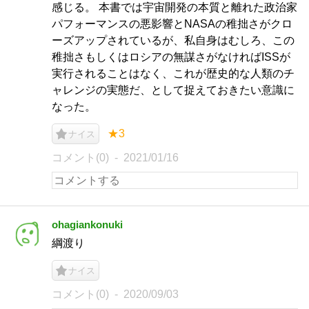
感じる。 本書では宇宙開発の本質と離れた政治家
パフォーマンスの悪影響とNASAの稚拙さがクロ
ーズアップされているが、私自身はむしろ、この
稚拙さもしくはロシアの無謀さがなければISSが
実行されることはなく、これが歴史的な人類のチ
ャレンジの実態だ、として捉えておきたい意識に
なった。
★3
ナイス
コメント(0)
2021/01/16
ohagiankonuki
綱渡り
ナイス
コメント(0)
2020/09/03