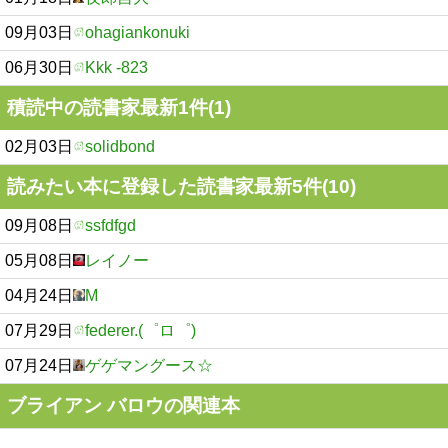
09月03日
ohagiankonuki
06月30日
Kkk -823
積読中の読書家最新1件(1)
02月03日
solidbond
読みたい本に登録した読書家最新5件(10)
09月08日
ssfdfgd
05月08日
レイノー
04月24日
M
07月29日
federer.(゜ロ゜)
07月24日
ゲゲマングース☆
ブライアン バロウの関連本