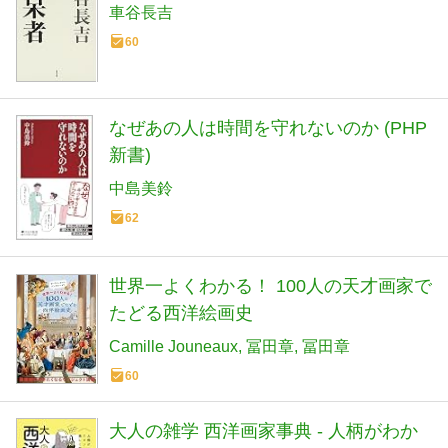
車谷長吉
60
なぜあの人は時間を守れないのか (PHP
新書)
中島美鈴
62
世界一よくわかる！ 100人の天才画家で
たどる西洋絵画史
Camille Jouneaux
冨田章
冨田章
60
大人の雑学 西洋画家事典 - 人柄がわか