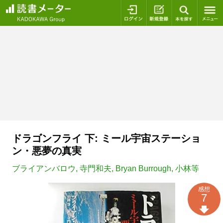
ログイン
新規登録
本を探
ドラゴンフライ 下: ミール宇宙ステーショ
ン・悪夢の真実
ブライアンバロウ
,
寺門和夫
,
Bryan Burrough
,
小林等
感想
7