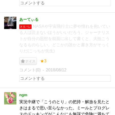
あーてぃる
NASAや宇宙飛行士に夢や憧れを抱いてい
ネタバレ
る人は読まないほうがいいだろう。ジャーナリス
トが自分の思想を前面に出して書くと、大抵こう
なるものらしい。どこかの誰かと書き方がそっく
りだ(こっちが先生)
★3
ナイス
コメント(0)
2018/08/12
ngm
実況中継で「こうのとり」の把持・解放を見たと
きはまるで思い至らなかった。ミールとプログレ
スのドッキングがこんなにも無謀で危険に満ちて