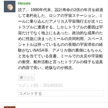
Hiroshi
読了。 1990年代末、設計寿命の2倍の年月を経過
して老朽化した、ロシアの宇宙ステーション、ミ
ールに乗り込んだアメリカ人宇宙飛行士が次々に
トラブルに遭遇する。しかしトラブルの要因は宇
宙だけでなく地上にもあった。政治的な成果のた
めに性急に決まったミールの共同利用、スペース
シャトルは持っているものの長期の宇宙滞在の経
験がないNASA等、アメリカ側の裏側にもちゃん
と光を当てている良書。ミールでの火災や宇宙船
の衝突、船外活動と言ったトラブルの様子も迫真
の内容で良い。絶版なのが残念。
ナイス
コメント(0)
2014/03/10