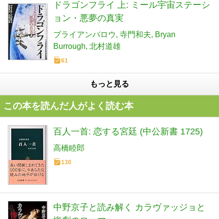
ドラゴンフライ 上: ミール宇宙ステーシ
ョン・悪夢の真実
ブライアンバロウ
寺門和夫
Bryan
Burrough
北村道雄
61
もっと見る
この本を読んだ人がよく読む本
百人一首: 恋する宮廷 (中公新書 1725)
高橋睦郎
130
中野京子と読み解く カラヴァッジョと