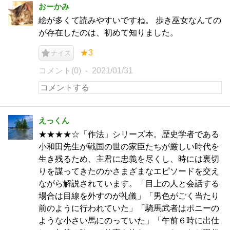
おーかみ
絵が多くて読みやすいですね。 歩き巫女なんての
が存在したのは、初めて知りました。
★3
ナイス
コメント(0)
2021/01/31
えっくん
★★★★☆「作法」シリーズ本。歴史学者である
小和田先生が戦国の世の家臣たちが厳しい時代を
生き残るため、主君に忠義を尽くし、時には裏切
りを謀ってきたのかさまざまなエピソードを交え
ながら解説されています。「目上の人と会話する
場合は目線を外すのが礼儀」「男色がごく当たり
前のように行われていた」「騎馬武者はポニーの
ような小さい馬にのっていた」「午前６時に出仕