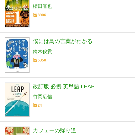
櫻田智也
8906
僕には鳥の言葉がわかる
鈴木俊貴
5350
改訂版 必携 英単語 LEAP
竹岡広信
24
カフェーの帰り道