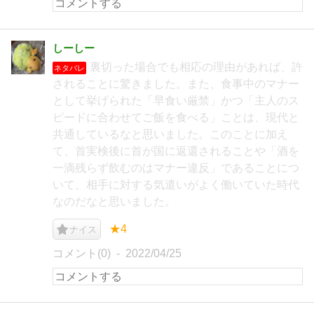
しーしー
裏切った場合でも相応の理由があれば、許
ネタバレ
されることに驚きました。また、食事中のマナー
として挙げられた「早食い厳禁」かつ「主人のス
ピードに合わせてご飯を食べる」ことは、現代と
共通しているなと思いました。このことに加え
て、首実検後に首が国に返還されることや「酒を
一滴残らず飲むのはマナー違反」であることにつ
いて、相手に対する気遣いがよく働いていた時代
なのだなと思いました。
★4
ナイス
コメント(0)
2022/04/25