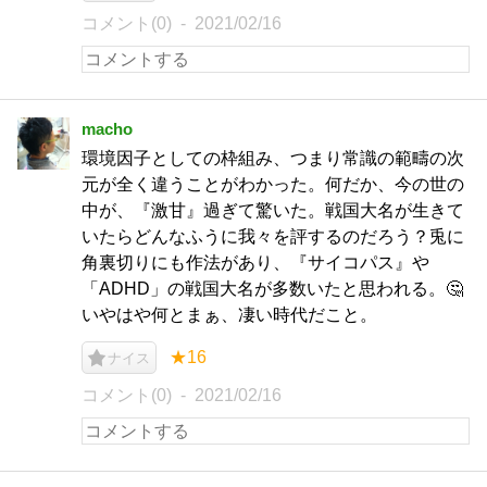
コメント(0)
2021/02/16
macho
環境因子としての枠組み、つまり常識の範疇の次
元が全く違うことがわかった。何だか、今の世の
中が、『激甘』過ぎて驚いた。戦国大名が生きて
いたらどんなふうに我々を評するのだろう？兎に
角裏切りにも作法があり、『サイコパス』や
「ADHD」の戦国大名が多数いたと思われる。🤔
いやはや何とまぁ、凄い時代だこと。
★16
ナイス
コメント(0)
2021/02/16