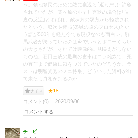
う。領地領民のために敵に寝返る｢返り忠｣は許容
されていたが、関ヶ原の小早川秀秋の場合は｢盾
裏の反逆｣とよばれ、敵味方の双方から軽蔑され
たという。取次や縄張(築城の際のプロセス)とい
う語が500年も経た今でも現役なのも面白い。騎
馬武者が跨っていたのは今でいうとポニーくらい
の大きさだが、それでは映像的に見映えがしない
ものね。石田三成の最期の食事はニラ雑炊で、死
の直前まで健康に気をつけていたのだろうか。ラ
ストは明智光秀のミニ特集、どういった資料が出
て来たら真相が判るのか。
★18
ナイス
コメント(0)
2020/09/06
チョビ