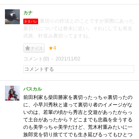
カナ
裏切りの作法とのことですが実際にあった
ネタバレ
裏切りについては巻末に近い。それにしても有名
武将、軒並み裏切ってますね。
★4
ナイス
コメント(0)
2021/11/02
パスカル
前田利家も柴田勝家を裏切ったっちゃ裏切ったの
に、小早川秀秋と違って裏切り者のイメージがな
いのは、若輩の頃から秀吉と交遊があったからっ
て土台があったから？どこまでも忠義を全うする
のも美学っちゃ美学だけど、荒木村重みたいに一
族郎党を切り捨ててでも生き延びるってもひとつ