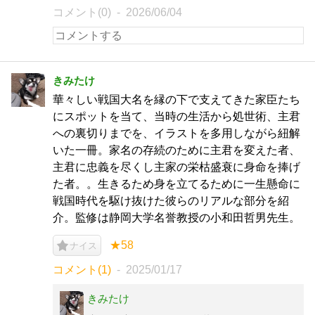
コメント(0)
2026/06/04
きみたけ
華々しい戦国大名を縁の下で支えてきた家臣たち
にスポットを当て、当時の生活から処世術、主君
への裏切りまでを、イラストを多用しながら紐解
いた一冊。家名の存続のために主君を変えた者、
主君に忠義を尽くし主家の栄枯盛衰に身命を捧げ
た者。。生きるため身を立てるために一生懸命に
戦国時代を駆け抜けた彼らのリアルな部分を紹
介。監修は静岡大学名誉教授の小和田哲男先生。
★58
ナイス
コメント(1)
2025/01/17
きみたけ