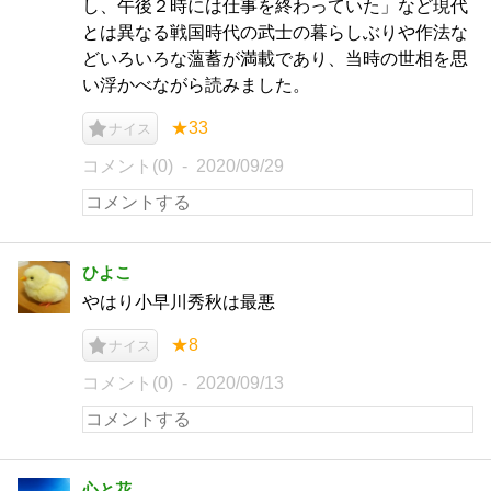
し、午後２時には仕事を終わっていた」など現代
とは異なる戦国時代の武士の暮らしぶりや作法な
どいろいろな薀蓄が満載であり、当時の世相を思
い浮かべながら読みました。
★33
ナイス
コメント(0)
2020/09/29
ひよこ
やはり小早川秀秋は最悪
★8
ナイス
コメント(0)
2020/09/13
心と花