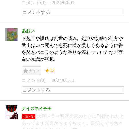
コメント(0)
2024/03/01
あおい
下剋上や謀略は乱世の嗜み。処刑や切腹の仕方や
武士はいつ死んでも死に様が美しくあるように香
を焚きバニラのような香りを漂わせていたなど面
白い知識が満載。
★12
ナイス
コメント(0)
2024/01/11
ナイスネイチャ
大河ドラマ明智光秀のときに刊行されたと
ネタバレ
あってます光秀がちょくちょく。裏切りでも色々