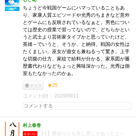
ちょうど今戦国ゲームにハマっていることもあ
り、家康人質エピソードや光秀のちまきなど意外
とゲームにも反映されているなぁと。男色につい
ては歴史の授業で習ってないので、どちらかとい
うと武士より芸術家タイプかと思っていたけど、
英雄～でいうと、そうか、と納得。戦国の女性は
たくましい。巫女が遊女も兼ねるって驚き。上手
な切腹の仕方、家紋で給料が分かる、家系図が履
歴書代わりなどちょっと興味深かった。光秀は側
室もたなかったのかぁ。
★25
ナイス
コメント(0)
2020/09/11
村上春巻
【A】裏切りにも良し悪しがあったとい
ネタバレ