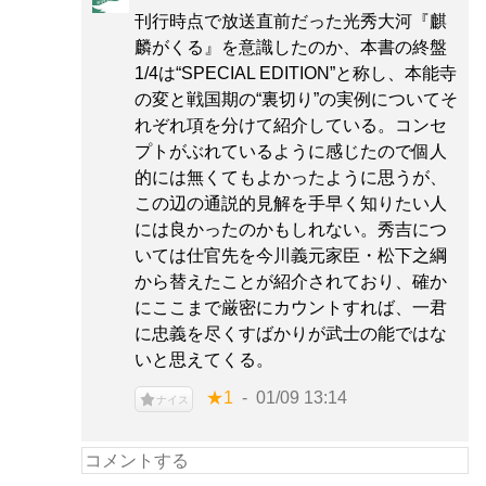
刊行時点で放送直前だった光秀大河『麒
麟がくる』を意識したのか、本書の終盤
1/4は“SPECIAL EDITION”と称し、本能寺
の変と戦国期の“裏切り”の実例についてそ
れぞれ項を分けて紹介している。コンセ
プトがぶれているように感じたので個人
的には無くてもよかったように思うが、
この辺の通説的見解を手早く知りたい人
には良かったのかもしれない。秀吉につ
いては仕官先を今川義元家臣・松下之綱
から替えたことが紹介されており、確か
にここまで厳密にカウントすれば、一君
に忠義を尽くすばかりが武士の能ではな
いと思えてくる。
★1
01/09 13:14
ナイス