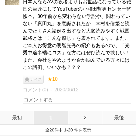
日本人ならAVの役者よりもお世話になっている戦
国の巨匠にしてYouTuberの小和田哲男センセー監
修本。30年前から変わらない学説や、関わってい
ない「真田丸」を意識されたか、幸村を信繁と読
んでたくさん諸例を出すなど大変読みやすく戦国
武将とは「こんな感じ」を表されてます。また、
ご本人お得意の明智光秀の紹介もあるので、「光
秀中途半端にロス」な方にはぜひ読んで欲しい！
また、会社をやめようか否か悩んでいる方々には
この諸例、いいかも？？？
★10
ナイス
コメント(0)
2020/06/12
最初
1
2
最後
全26件中 1-20 件を表示