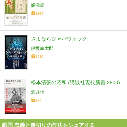
嶋津輝
6264
さよならジャバウォック
伊坂幸太郎
8410
松本清張の昭和 (講談社現代新書 2800)
酒井信
260
戦国 忠義と裏切りの作法をシェアする