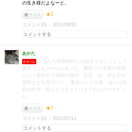
の生き様だよなーと。
★3
ナイス
コメント(0)
2021/09/30
あかた
どちらも戦国時代には起きうることとして
ネタバレ
裏切りにもルールがあった。裏切りの手順や背景
という書き方で当時の身分、生活、掟、考え方や
習慣などを見ていく。 裏切りとその後、または処
罰の方法一覧などイラストつきでわかりやすかっ
た。
★7
ナイス
コメント(0)
2021/07/11