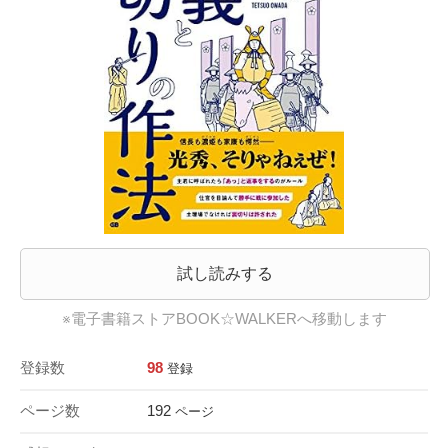
試し読みする
※電子書籍ストアBOOK☆WALKERへ移動します
登録数
98
登録
ページ数
192
ページ