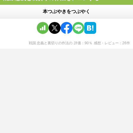
本つぶやきをつぶやく
戦国 忠義と裏切りの作法
の
評価
90
％
感想・レビュー
26
件