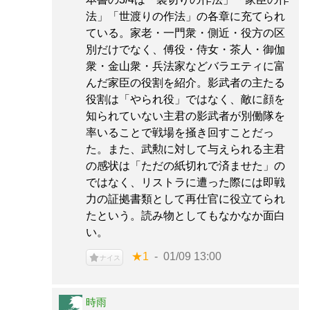
法」「世渡りの作法」の各章に充てられ
ている。家老・一門衆・側近・役方の区
別だけでなく、傅役・侍女・茶人・御伽
衆・金山衆・兵法家などバラエティに富
んだ家臣の役割を紹介。影武者の主たる
役割は「やられ役」ではなく、敵に顔を
知られていない主君の影武者が別働隊を
率いることで戦場を掻き回すことだっ
た。また、武勲に対して与えられる主君
の感状は「ただの紙切れで済ませた」の
ではなく、リストラに遭った際には即戦
力の証拠書類として再仕官に役立てられ
たという。読み物としてもなかなか面白
い。
★1
01/09 13:00
ナイス
時雨