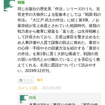
時雨
同じ出版社の歴史系「作法」シリーズのうち、近
世史学の大御所による監修本としては『戦国 戦の
作法』『大江戸 武士の作法』に続く第3弾。／お
家存続が至上命題とされていた戦国時代、彼我の
戦力差から敵軍に寝返る「返り忠」は生存戦略と
して許容されており、主君は家臣を繋ぎ止めるた
め人事評価や人質で謀叛の防止に努めた。裏切り
の心得・手段やその回避方法を紹介する「裏切り
の作法」を第1章に置く大胆な構成で、戦国の世
の習いが現代とかけ離れていることを否応なく教
えてくれる。右頁に図説がついていて読みやす
い。2019年12月刊。
★4
ナイス
コメント(2)
2022/01/09
時雨
本書の3/4は「裏切りの作法」「家臣の作