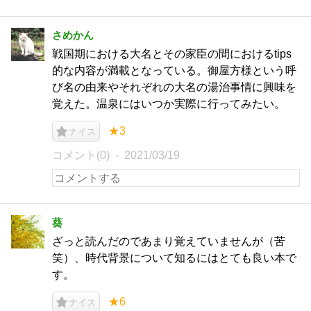
さめかん
戦国期における大名とその家臣の間におけるtips
的な内容が満載となっている。御屋方様という呼
び名の由来やそれぞれの大名の湯治事情に興味を
覚えた。温泉にはいつか実際に行ってみたい。
★3
ナイス
コメント(0)
2021/03/19
葵
ざっと読んだのであまり覚えていませんが（苦
笑）、時代背景について知るにはとても良い本で
す。
★6
ナイス