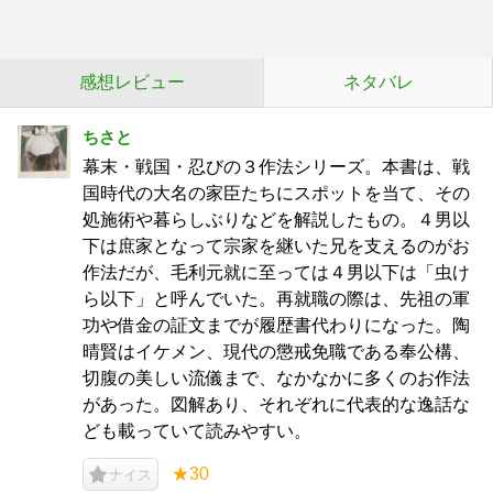
感想レビュー
ネタバレ
ちさと
幕末・戦国・忍びの３作法シリーズ。本書は、戦
国時代の大名の家臣たちにスポットを当て、その
処施術や暮らしぶりなどを解説したもの。４男以
下は庶家となって宗家を継いた兄を支えるのがお
作法だが、毛利元就に至っては４男以下は「虫け
ら以下」と呼んでいた。再就職の際は、先祖の軍
功や借金の証文までが履歴書代わりになった。陶
晴賢はイケメン、現代の懲戒免職である奉公構、
切腹の美しい流儀まで、なかなかに多くのお作法
があった。図解あり、それぞれに代表的な逸話な
ども載っていて読みやすい。
★30
ナイス