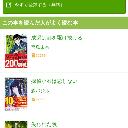
今すぐ登録する（無料）
この本を読んだ人がよく読む本
成瀬は都を駆け抜ける
宮島未奈
12735
探偵小石は恋しない
森バジル
6769
失われた貌