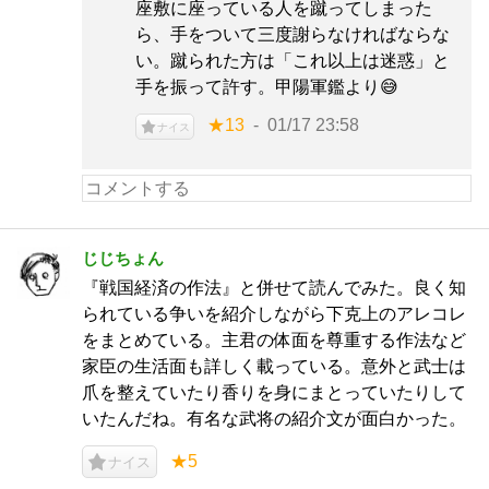
座敷に座っている人を蹴ってしまった
ら、手をついて三度謝らなければならな
い。蹴られた方は「これ以上は迷惑」と
手を振って許す。甲陽軍鑑より😅
★13
01/17 23:58
ナイス
じじちょん
『戦国経済の作法』と併せて読んでみた。良く知
られている争いを紹介しながら下克上のアレコレ
をまとめている。主君の体面を尊重する作法など
家臣の生活面も詳しく載っている。意外と武士は
爪を整えていたり香りを身にまとっていたりして
いたんだね。有名な武将の紹介文が面白かった。
★5
ナイス