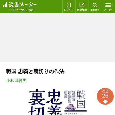
ログイン
新規登録
本を探
戦国 忠義と裏切りの作法
小和田哲男
感想
26