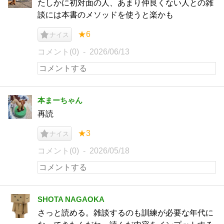
たしかに初対面の人、あまり仲良くない人との雑
談には本書のメソッドを使うと楽かも
★6
ナイス
コメント(0)
2026/06/13
本まーちゃん
再読
★3
ナイス
コメント(0)
2026/05/18
SHOTA NAGAOKA
さっと読める。雑談するのも訓練が必要な年代に