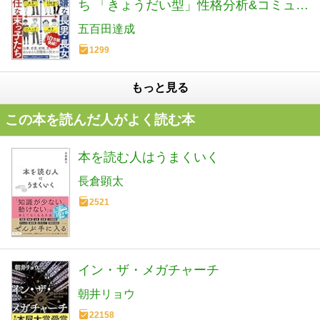
ち 「きょうだい型」性格分析&コミュニ
ケーション (五百田達成の話し方シリー
五百田達成
ズ)
1299
もっと見る
この本を読んだ人がよく読む本
本を読む人はうまくいく
長倉顕太
2521
イン・ザ・メガチャーチ
朝井リョウ
22158