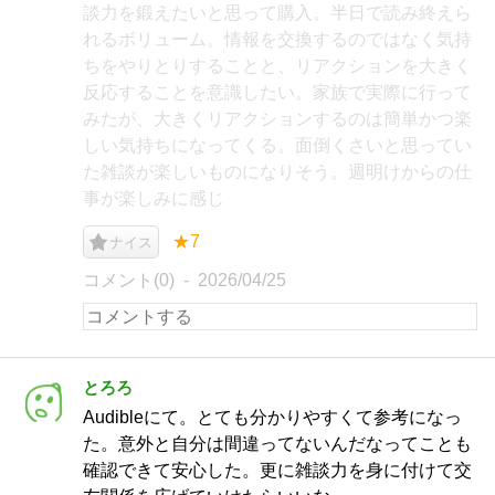
談力を鍛えたいと思って購入。半日で読み終えら
れるボリューム。情報を交換するのではなく気持
ちをやりとりすることと、リアクションを大きく
反応することを意識したい。家族で実際に行って
みたが、大きくリアクションするのは簡単かつ楽
しい気持ちになってくる。面倒くさいと思ってい
た雑談が楽しいものになりそう。週明けからの仕
事が楽しみに感じ
★7
ナイス
コメント(0)
2026/04/25
とろろ
Audibleにて。とても分かりやすくて参考になっ
た。意外と自分は間違ってないんだなってことも
確認できて安心した。更に雑談力を身に付けて交