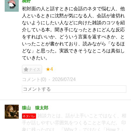
桐野
初対面の人と話すときに会話のネタで悩む人、他
人といるときに沈黙が気になる人、会話が途切れ
ないようにしたい人などに向けた雑談のコツを紹
介している本。聞き手になったときにどんな反応
をすればいいか、どういう言葉を返すべきか、と
いったことが書かれており、読みながら「なるほ
どな」と思った。実践できそうなところは真似し
ていきたい。
★4
ナイス
コメント(0)
2026/07/24
猿山 猿太郎
雑談力とは、話が上手いことではなく、相
ネタバレ
手が話しやすい雰囲気をつくることと学んだ。 印
象に残ったのは、「Why？」ではなく「How？」