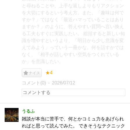
と尋ねることや、上手な返しよりもリアクション
を大切にするという考え方。また、「趣味は何で
すか？」ではなく「最近ハマっていることはあり
ますか？」のように、答えやすい質問へ言い換え
る工夫もすぐに実践したい。 総括すると新しい知
識を増やすというより、「明日から少し意識を変
えてみよう」っていう一冊かな。何を話すかでは
なく、「相手が話しやすい空気をつくれている
か」を意識したい。
★4
ナイス
コメント(0)
2026/07/12
うるふ
雑談が本当に苦手で、何とかコミュ力をあげられ
ればと思って読んでみた。 できそうなテクニック