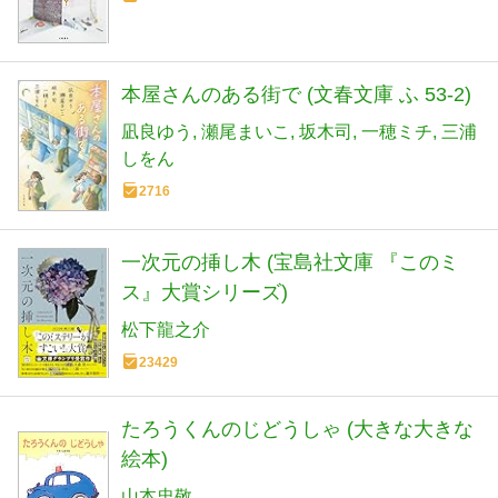
本屋さんのある街で (文春文庫 ふ 53-2)
凪良ゆう
瀬尾まいこ
坂木司
一穂ミチ
三浦
しをん
2716
一次元の挿し木 (宝島社文庫 『このミ
ス』大賞シリーズ)
松下龍之介
23429
たろうくんのじどうしゃ (大きな大きな
絵本)
山本忠敬