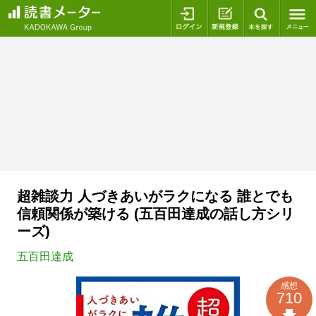
ログイン
新規登録
本を探
超雑談力 人づきあいがラクになる 誰とでも
信頼関係が築ける (五百田達成の話し方シリ
ーズ)
五百田達成
感想
710