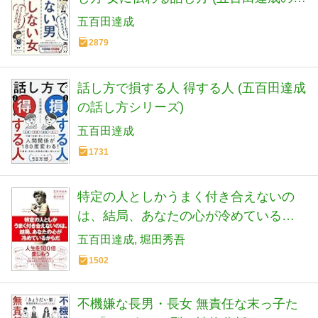
し方シリーズ)
五百田達成
2879
話し方で損する人 得する人 (五百田達成
の話し方シリーズ)
五百田達成
1731
特定の人としかうまく付き合えないの
は、結局、あなたの心が冷めているか
らだ
五百田達成
堀田秀吾
1502
不機嫌な長男・長女 無責任な末っ子た