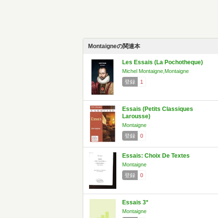
Montaigneの関連本
Les Essais (La Pochotheque)
Michel Montaigne,Montaigne
登録
1
Essais (Petits Classiques
Larousse)
Montaigne
登録
0
Essais: Choix De Textes
Montaigne
登録
0
Essais 3*
Montaigne