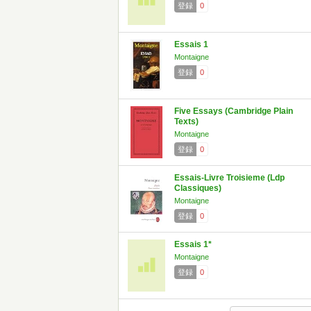
登録
0
Essais 1
Montaigne
登録
0
Five Essays (Cambridge Plain
Texts)
Montaigne
登録
0
Essais-Livre Troisieme (Ldp
Classiques)
Montaigne
登録
0
Essais 1*
Montaigne
登録
0