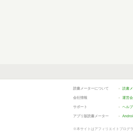
読書メーターについて
読書メ
会社情報
運営会
サポート
ヘルプ
アプリ版読書メーター
Andr
※本サイトはアフィリエイトプログ