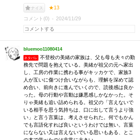
★13
ナイス
コメント(0)
2024/11/29
bluemoo11080414
不登校の美緒の家族は、父も母も夫々の勤
ネタバレ
務先で問題を抱えている。美緒が祖父の元へ家出
し、工房の作業に携わる事がキッカケで、家族3
人が互いに傷つけ合いながらも、理解を深めて認
め合い、前向きに進んでいくので、読後感は良か
った。母の行動や言動は嫌悪感しかなかった。そ
りゃ美緒も追い詰められる。祖父の「言えないで
いる相手を思う気持ちは、口に出して言うより強
い」と言う言葉は、考えさせられた。何でもかん
でも言語化すれば良いというわけでは無い。言葉
にならない又は言えないでいる思いもある、とこ
の本で学べたのは非常に大きい。