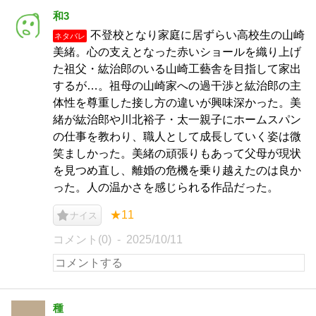
和3
不登校となり家庭に居ずらい高校生の山崎
ネタバレ
美緒。心の支えとなった赤いショールを織り上げ
た祖父・紘治郎のいる山崎工藝舎を目指して家出
するが…。祖母の山崎家への過干渉と紘治郎の主
体性を尊重した接し方の違いが興味深かった。美
緒が紘治郎や川北裕子・太一親子にホームスパン
の仕事を教わり、職人として成長していく姿は微
笑ましかった。美緒の頑張りもあって父母が現状
を見つめ直し、離婚の危機を乗り越えたのは良か
った。人の温かさを感じられる作品だった。
★11
ナイス
コメント(0)
2025/10/11
種