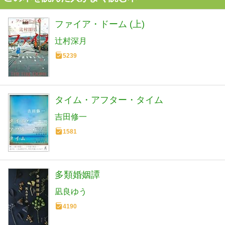
ファイア・ドーム (上)
辻村深月
5239
タイム・アフター・タイム
吉田修一
1581
多類婚姻譚
凪良ゆう
4190