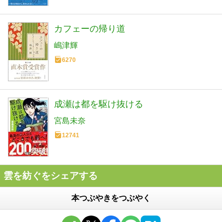
カフェーの帰り道
嶋津輝
6270
成瀬は都を駆け抜ける
宮島未奈
12741
雲を紡ぐをシェアする
本つぶやきをつぶやく