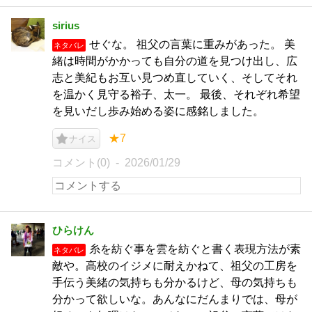
sirius
せぐな。 祖父の言葉に重みがあった。 美
ネタバレ
緒は時間がかかっても自分の道を見つけ出し、広
志と美紀もお互い見つめ直していく、そしてそれ
を温かく見守る裕子、太一。 最後、それぞれ希望
を見いだし歩み始める姿に感銘しました。
★7
ナイス
コメント(0)
2026/01/29
ひらけん
糸を紡ぐ事を雲を紡ぐと書く表現方法が素
ネタバレ
敵や。高校のイジメに耐えかねて、祖父の工房を
手伝う美緒の気持ちも分かるけど、母の気持ちも
分かって欲しいな。あんなにだんまりでは、母が