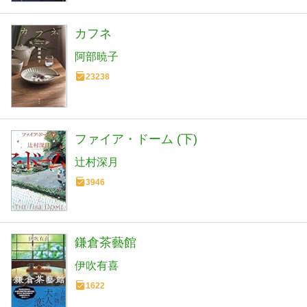
カフネ
阿部暁子
23238
ファイア・ドーム (下)
辻村深月
3946
鎌倉茶藝館
伊吹有喜
1622