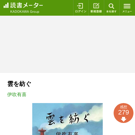
ログイン
新規登録
本を探
雲を紡ぐ
伊吹有喜
感想
279