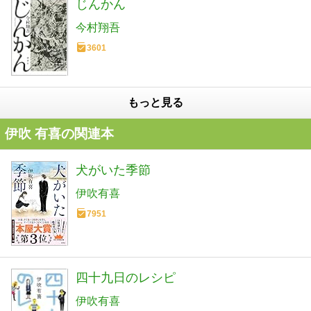
じんかん
今村翔吾
3601
もっと見る
伊吹 有喜の関連本
犬がいた季節
伊吹有喜
7951
四十九日のレシピ
伊吹有喜