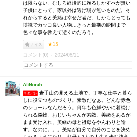
は限らない。むしろ経済的に頼るしかすべが無い
子供にとって、家以外は逃げ場が無いものだ。そ
れからすると美緒は幸せだ者だ。しかもとっても
博識でカッコ良い人物…きっと最期の瞬間まで
色々な事を教えて逝くのだろう。
★15
ナイス
コメント(0)
2024/08/11
AliNorah
岩手山の見える土地で、丁寧な仕事と暮ら
ネタバレ
しに役立つものづくり。素敵だなぁ。どんな赤色
のショールなんだろう。何年も色鮮やかに着続け
られる織物。おじいちゃんが素敵。美緒をあるが
まま受け入れ、美緒の母と祖母をやんわりと諭
す。なのに。。。美緒が自分で自分のことを決め
られるようになり、父母も2人の人生を歩む決意