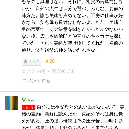
怒るのも無理はない。それに、祖父の言葉ではな
いが、自分の人生は自分で選べ、みんな、お前の
味方だ。誰も美緒を責めてない。工房の仕事が好
きなら、父も母も反対はしないよ。ただ、美緒自
身の言葉で、その決意を聞きたかったんやないか
な。後、広志も絃治郎と仲直りのキッカケを探し
ていた。それを美緒が架け橋してくれた。名前の
通り、父と祖父の仲を紡いだんやな
★20
ナイス
コメント(0)
2026/01/18
なぁこ
自分には祖父母との思い出がないので、美
ネタバレ
緒の言動は新鮮に読んだが、真紀のそれは身に覚
えがある。圧の強い母親はその圧が苦しい時もあ
るが、結局は頼り甲斐のあるという事でもある。