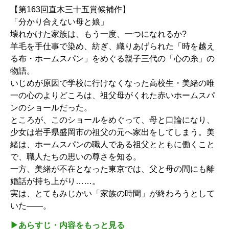
【第163回直木三十五賞候補作】
「分かり合えない母と娘」
壊れかけた家族は、もう一度、一つになれるか?
羊毛を手仕事で染め、紡ぎ、織りあげられた「時を越え
る布・ホームスパン」をめぐる親子三代の「心の糸」の
物語。
いじめが原因で学校に行けなくなった高校生・美緒の唯
一の心のよりどころは、祖父母がくれた赤いホームスパ
ンのショールだった。
ところが、このショールをめぐって、母と口論になり、
少女は岩手県盛岡市の祖父の元へ家出をしてしまう。美
緒は、ホームスパンの職人である祖父とともに働くこと
で、職人たちの思いの尊さを知る。
一方、美緒が不在となった東京では、父と母の間にも離
婚話が持ち上がり……。
実は、とてもみじかい「家族の時間」が終わろうとして
いた――。
▶︎あらすじ・内容をもっと見る