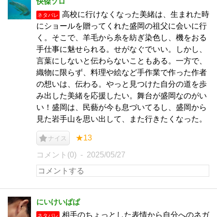
快傑ソロ
高校に行けなくなった美緒は、生まれた時
ネタバレ
にショールを贈ってくれた盛岡の祖父に会いに行
く。そこで、羊毛から糸を紡ぎ染色し、機をおる
手仕事に魅せられる。せがなぐでいい。しかし、
言葉にしないと伝わらないこともある。一方で、
織物に限らず、料理や絵など手作業で作った作者
の想いは、伝わる。やっと見つけた自分の道を歩
み出した美緒を応援したい。舞台が盛岡なのがい
い！盛岡は、民藝が今も息づいてるし、盛岡から
見た岩手山を思い出して、また行きたくなった。
★13
ナイス
コメント(0)
2025/05/27
にいけいぱぱ
相手のちょっとした表情から自分へのネガ
ネタバレ