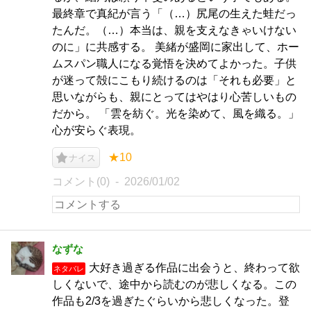
最終章で真紀が言う「（…）尻尾の生えた蛙だっ
たんだ。（…）本当は、親を支えなきゃいけない
のに」に共感する。 美緒が盛岡に家出して、ホー
ムスパン職人になる覚悟を決めてよかった。子供
が迷って殻にこもり続けるのは「それも必要」と
思いながらも、親にとってはやはり心苦しいもの
だから。 「雲を紡ぐ。光を染めて、風を織る。」
心が安らぐ表現。
★10
ナイス
コメント(0)
2026/01/02
なずな
大好き過ぎる作品に出会うと、終わって欲
ネタバレ
しくないで、途中から読むのが悲しくなる。この
作品も2/3を過ぎたぐらいから悲しくなった。登