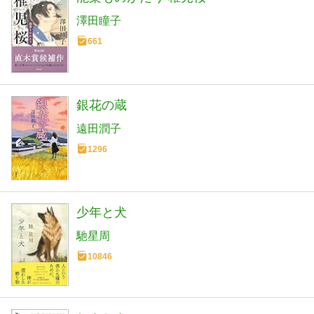
澤田瞳子
661
銀花の蔵
遠田潤子
1296
少年と犬
馳星周
10846