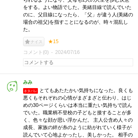
をする。よい物語でした。美緒目線で読んでいた
のに、父目線になったら、「父」が違う人(美緒の
場合の祖父)を指すことになるのが、時々混乱し
た。
★15
ナイス
コメント(0)
2024/07/16
みみ
とてもあたたかい気持ちになった。良くも
ネタバレ
悪くもそれぞれの心情がまざまざと伝わり、はじ
めの30ページくらいは本当に重たい気持ちで読ん
でいた。職業柄不登校の子どもと接することが多
く、色々な顔が思い浮かんだ。 主人公含め人々の
成長、家族の絆が糸のように紡がれていく様子が
読んでいて心地よかったし、美しかった。 相手の