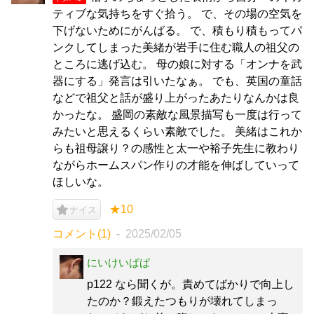
ティブな気持ちをすぐ拾う。 で、その場の空気を
下げないためにがんばる。 で、積もり積もってパ
ンクしてしまった美緒が岩手に住む職人の祖父の
ところに逃げ込む。 母の娘に対する「オンナを武
器にする」発言は引いたなぁ。 でも、英国の童話
などで祖父と話が盛り上がったあたりなんかは良
かったな。 盛岡の素敵な風景描写も一度は行って
みたいと思えるくらい素敵でした。 美緒はこれか
らも祖母譲り？の感性と太一や裕子先生に教わり
ながらホームスパン作りの才能を伸ばしていって
ほしいな。
★10
ナイス
コメント(1)
2025/02/05
にいけいぱぱ
p122 なら聞くが。責めてばかりで向上し
たのか？鍛えたつもりが壊れてしまっ