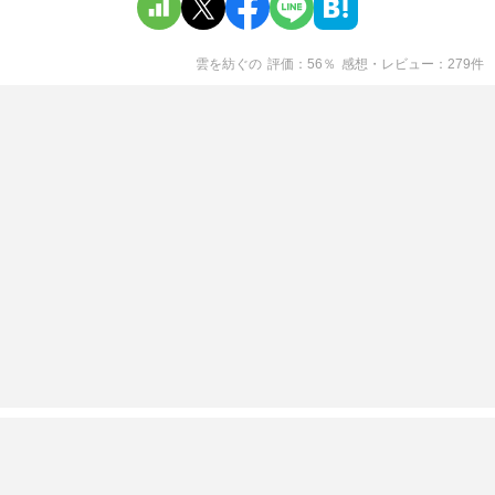
雲を紡ぐ
の
評価
56
％
感想・レビュー
279
件