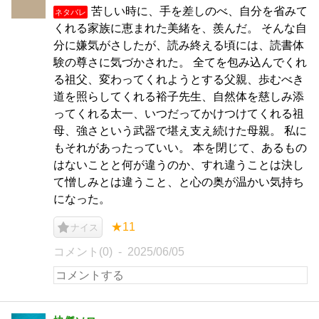
苦しい時に、手を差しのべ、自分を省みて
ネタバレ
くれる家族に恵まれた美緒を、羨んだ。 そんな自
分に嫌気がさしたが、読み終える頃には、読書体
験の尊さに気づかされた。 全てを包み込んでくれ
る祖父、変わってくれようとする父親、歩むべき
道を照らしてくれる裕子先生、自然体を慈しみ添
ってくれる太一、いつだってかけつけてくれる祖
母、強さという武器で堪え支え続けた母親。 私に
もそれがあったっていい。 本を閉じて、あるもの
はないことと何が違うのか、すれ違うことは決し
て憎しみとは違うこと、と心の奥が温かい気持ち
になった。
★11
ナイス
コメント(0)
2025/06/05