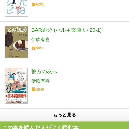
6291
BAR追分 (ハルキ文庫 い 20-1)
伊吹有喜
5051
彼方の友へ
伊吹有喜
4940
もっと見る
この本を読んだ人がよく読む本