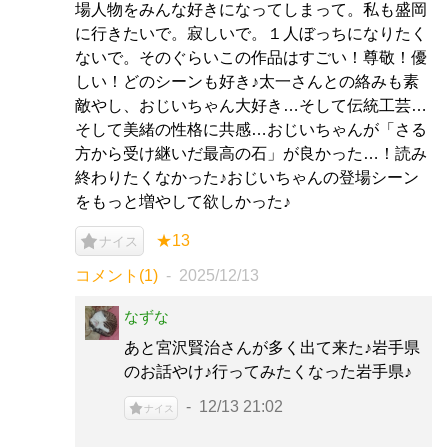
場人物をみんな好きになってしまって。私も盛岡
に行きたいで。寂しいで。１人ぼっちになりたく
ないで。そのぐらいこの作品はすごい！尊敬！優
しい！どのシーンも好き♪太一さんとの絡みも素
敵やし、おじいちゃん大好き…そして伝統工芸…
そして美緒の性格に共感…おじいちゃんが「さる
方から受け継いだ最高の石」が良かった…！読み
終わりたくなかった♪おじいちゃんの登場シーン
をもっと増やして欲しかった♪
★13
ナイス
コメント(1)
2025/12/13
なずな
あと宮沢賢治さんが多く出て来た♪岩手県
のお話やけ♪行ってみたくなった岩手県♪
12/13 21:02
ナイス