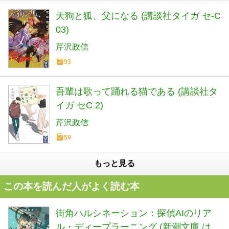
天狗と狐、父になる (講談社タイガ セ-C
03)
芹沢政信
93
吾輩は歌って踊れる猫である (講談社タ
イガ セC 2)
芹沢政信
59
もっと見る
この本を読んだ人がよく読む本
街角ハルシネーション：探偵AIのリア
ル・ディープラーニング (新潮文庫 は