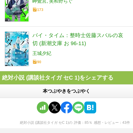
岬鷺宮
美和野らぐ
173
バイ・タイム：整時士佐藤スバルの哀
切 (新潮文庫 お 96-11)
王城夕紀
90
絶対小説 (講談社タイガ セC 1)をシェアする
本つぶやきをつぶやく
絶対小説 (講談社タイガ セC 1)
の
評価
85
％
感想・レビュー
43
件