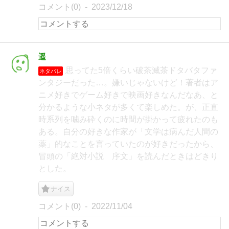
コメント(0)
2023/12/18
遥
思ってた5倍くらい破茶滅茶ドタバタファ
ネタバレ
ンタジーだった…。嫌いじゃないけど！著者はア
ニメ好きでゲーム好きで映画好きなんだなあ、と
分かるような小ネタが多くて楽しめた。が、正直
時系列を噛み砕くのに時間が掛かって疲れたのも
ある。自分の好きな作家が「文学は病んだ人間の
薬」的なことを言っていたのが好きだったから、
冒頭の「絶対小説 序文」を読んだときはどきり
とした。
ナイス
コメント(0)
2022/11/04