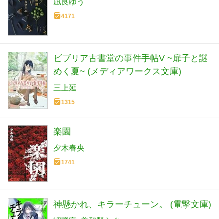
凪良ゆう
4171
ビブリア古書堂の事件手帖V ~扉子と謎
めく夏~ (メディアワークス文庫)
三上延
1315
楽園
夕木春央
1741
神懸かれ、キラーチューン。 (電撃文庫)