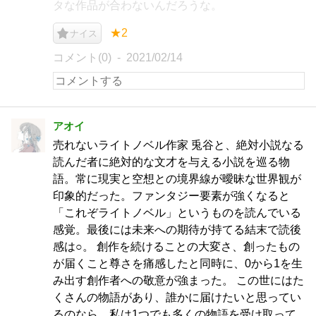
タな作品が合わないんだろうな。
★2
ナイス
コメント(0)
2021/02/14
アオイ
売れないライトノベル作家 兎谷と、絶対小説なる
読んだ者に絶対的な文才を与える小説を巡る物
語。常に現実と空想との境界線が曖昧な世界観が
印象的だった。ファンタジー要素が強くなると
「これぞライトノベル」というものを読んでいる
感覚。最後には未来への期待が持てる結末で読後
感は○。 創作を続けることの大変さ、創ったもの
が届くこと尊さを痛感したと同時に、0から1を生
み出す創作者への敬意が強まった。 この世にはた
くさんの物語があり、誰かに届けたいと思ってい
るのなら、私は1つでも多くの物語を受け取って