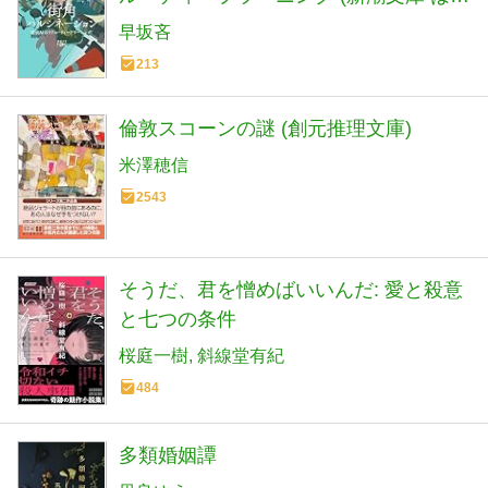
72-5)
早坂吝
213
倫敦スコーンの謎 (創元推理文庫)
米澤穂信
2543
そうだ、君を憎めばいいんだ: 愛と殺意
と七つの条件
桜庭一樹
斜線堂有紀
484
多類婚姻譚