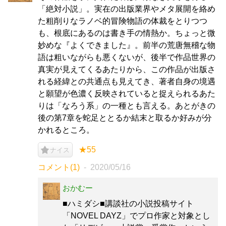
「絶対小説」。実在の出版業界やメタ展開を絡め
た粗削りなラノベ的冒険物語の体裁をとりつつ
も、根底にあるのは書き手の情熱か。ちょっと微
妙めな『よくできました』。前半の荒唐無稽な物
語は粗いながらも悪くないが、後半で作品世界の
真実が見えてくるあたりから、この作品が出版さ
れる経緯との共通点も見えてき、著者自身の境遇
と願望が色濃く反映されていると捉えられるあた
りは「なろう系」の一種とも言える。あとがきの
後の第7章を蛇足ととるか結末と取るか好みが分
かれるところ。
★55
ナイス
コメント(1)
2020/05/16
おかむー
■ハミダシ■講談社の小説投稿サイト
「NOVEL DAYZ」でプロ作家と対象とし