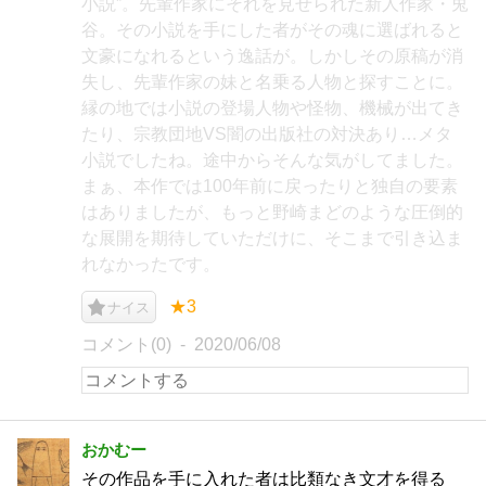
小説”。先輩作家にそれを見せられた新人作家・兎
谷。その小説を手にした者がその魂に選ばれると
文豪になれるという逸話が。しかしその原稿が消
失し、先輩作家の妹と名乗る人物と探すことに。
縁の地では小説の登場人物や怪物、機械が出てき
たり、宗教団地VS闇の出版社の対決あり…メタ
小説でしたね。途中からそんな気がしてました。
まぁ、本作では100年前に戻ったりと独自の要素
はありましたが、もっと野崎まどのような圧倒的
な展開を期待していただけに、そこまで引き込ま
れなかったです。
★3
ナイス
コメント(0)
2020/06/08
おかむー
その作品を手に入れた者は比類なき文才を得る