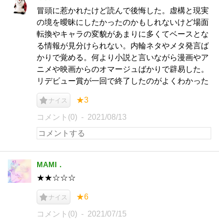
冒頭に惹かれたけど読んで後悔した。虚構と現実
の境を曖昧にしたかったのかもしれないけど場面
転換やキャラの変貌があまりに多くてベースとな
る情報が見分けられない。内輪ネタやメタ発言ば
かりで覚める。何より小説と言いながら漫画やア
ニメや映画からのオマージュばかりで辟易した。
リデビュー賞が一回で終了したのがよくわかった
★3
ナイス
コメント(0)
2021/08/13
MAMI．
★★☆☆☆
★6
ナイス
コメント(0)
2021/07/15