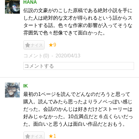
HANA
伝説の文豪がのこした原稿である絶対小説を手に
した人は絶対的な文才が得られるという話からス
タートする話。色々な作家の影響が入ってそうな
雰囲気で色々想像できて面白かった。
★9
ナイス
コメント(0)
2020/04/13
IK
最初の1ページを読んでどんなのだろうと思って
購入。読んでみたら思ったよりラノベっぽい感じ
だった。会話のかんじは好きだけどストーリーは
好みじゃなかった。10点満点だと６点くらいだっ
た。面白いと思う人は面白い作品だとおもう。
★1
ナイス