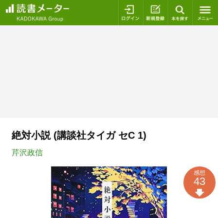
ログイン
新規登録
本を探
絶対小説 (講談社タイガ セC 1)
芹沢政信
感想
43