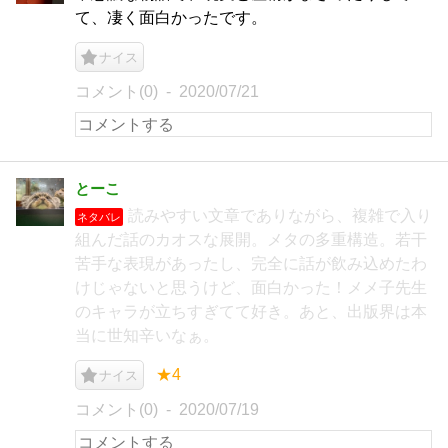
て、凄く面白かったです。
ナイス
コメント(0)
2020/07/21
とーこ
読みやすい文章でありながら、複雑で入り
ネタバレ
組んだ話のカオスな展開。メタの多重構造。若干
苦手な表現があったし、完全に話が飲み込めたわ
けじゃないと思うけど、面白かった！メメ子先生
のキャラが立ちすぎてて好き。あと、出版界は本
当に世知辛いなぁ。
★4
ナイス
コメント(0)
2020/07/19