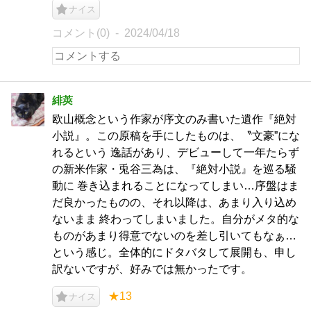
ナイス
コメント(0)
2024/04/18
緋莢
欧山概念という作家が序文のみ書いた遺作『絶対
小説』。この原稿を手にしたものは、〝文豪”にな
れるという 逸話があり、デビューして一年たらず
の新米作家・兎谷三為は、『絶対小説』を巡る騒
動に 巻き込まれることになってしまい…序盤はま
だ良かったものの、それ以降は、あまり入り込め
ないまま 終わってしまいました。自分がメタ的な
ものがあまり得意でないのを差し引いてもなぁ…
という感じ。全体的にドタバタして展開も、申し
訳ないですが、好みでは無かったです。
★13
ナイス