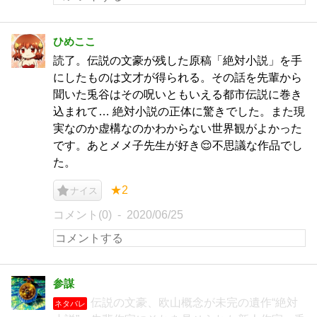
ひめここ
読了。伝説の文豪が残した原稿「絶対小説」を手
にしたものは文才が得られる。その話を先輩から
聞いた兎谷はその呪いともいえる都市伝説に巻き
込まれて… 絶対小説の正体に驚きでした。また現
実なのか虚構なのかわからない世界観がよかった
です。あとメメ子先生が好き😌不思議な作品でし
た。
★2
ナイス
コメント(0)
2020/06/25
参謀
伝説の文豪、欧山概念が未完の遺作“絶対
ネタバレ