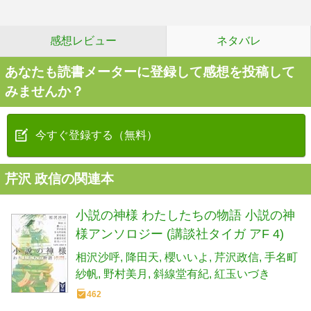
感想レビュー
ネタバレ
あなたも読書メーターに登録して感想を投稿して
みませんか？
今すぐ登録する（無料）
芹沢 政信の関連本
小説の神様 わたしたちの物語 小説の神
様アンソロジー (講談社タイガ アF 4)
相沢沙呼
降田天
櫻いいよ
芹沢政信
手名町
紗帆
野村美月
斜線堂有紀
紅玉いづき
462