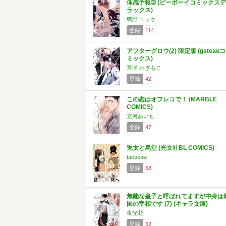
体感予報➁ (ビーボーイコミックスデ
ラックス)
鯛野 ニッケ
登録
114
アフターグロウ(2) 限定版 (gateauコ
ミックス)
吾瀬 わぎもこ
登録
42
この恋はオフレコで！ (MARBLE
COMICS)
立河あいも
登録
47
兎太と烏堂 (光文社BL COMICS)
tacocasi
登録
68
無能な皇子と呼ばれてますが中身は
国の宰相です (7) (キャラ文庫)
夜光花
登録
62