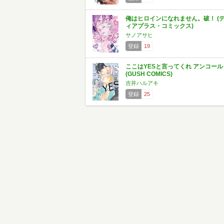
俺はヒロインになれません。破！ (
ィアプラス・コミックス)
サノアサヒ
登録
19
ここはYESと言ってくれ アンコール
(GUSH COMICS)
吉井ハルアキ
登録
25