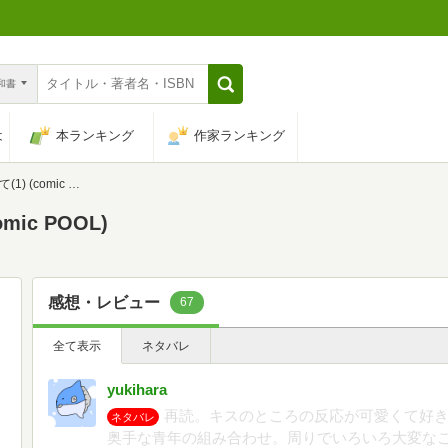
n和書
は
本ランキング
作家ランキング
omic POOL)
ic POOL)
感想・レビュー
67
全て表示
ネタバレ
yukihara
再読。キスのところの反応が可愛くて好
ネタバレ
奥手な青年の組み合わせ。周りでいろいろ大変な