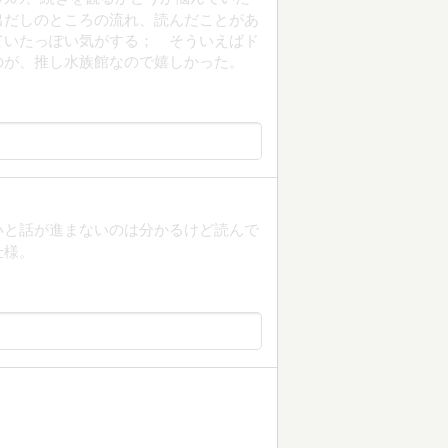
出だしのところの流れ、読んだことがあ
ていたっぽい気がする； そういえばド
のが、推し水族館なので嬉しかった。
いと話が進まないのは分かるけど読んで
仕様。