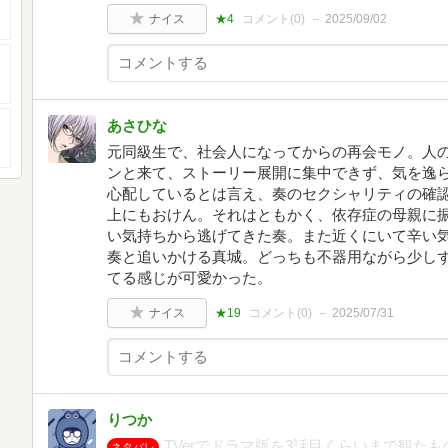
ナイス
★4
コメント(
0
)
2025/09/02
あさひな
元同級生で、社会人になってからの再会モノ。人
ンと来て、ストーリー展開に集中できず、気を逸
心配しているとは言え、奏のセクシャリティの確
上にもおけん。それはともかく、依存症の母親に
い気持ちから逃げてきた奏。また近くにいて辛い
奏と追いかける真城。どっちも不器用ながら少し
てる感じが可愛かった。
ナイス
★19
コメント(
0
)
2025/07/31
りつか
TVerでドラマ版を3話目くらいまで観た
ネタバレ