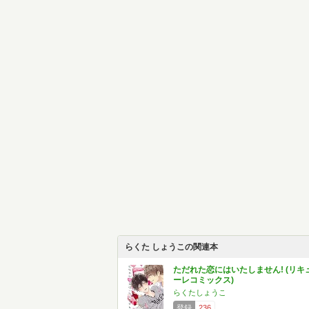
らくた しょうこの関連本
ただれた恋にはいたしません! (リキ
ーレコミックス)
らくたしょうこ
登録
236