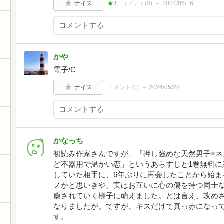
ナイス
★3
コメント(
0
)
2024/06/16
かや
電子/C
ナイス
コメント(
0
)
2024/05/28
かなっち
初読み作家さんですが、「押し強めな天然男子×
ど不器用で温かい恋」というあらすじと1巻無料に
していた相手に、6年ぶりに再会したことから始ま
ノかと思いきや、実はお互いに心の傷を持つ同士
癒されていく様子に萌えました。とは言え、攻め
なりましたが。ですが、キスだけで真っ赤になって
コ
す。