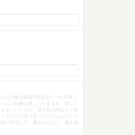
主人公の奏が高校の時好きだった真城と
ようにと距離を置こうとするも、逆にぐ
きれずにいたけど、持ち前の明るさで奏
ャイチャは冗談で言っただけなんだろう
母親で苦労して…爽やかだけど、傷を負