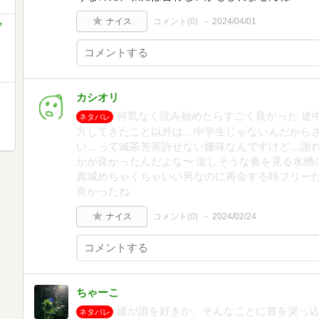
ナイス
コメント(
0
)
2024/04/01
デ
カシオリ
何気なく読み始めたらすごく良かった 途
ネタバレ
方してきたこと以外は…中学生じゃないんだからさ
い…って滅茶苦茶許せない嫌味なんですけど…謝れ
かが良かったんだよな〜 楽しそうな奏を見る水槽
真城めちゃくちゃいい男なのに再会する時フリーだ
良かったね
ナイス
コメント(
0
)
2024/02/24
ちゃーこ
誰が誰を好きか。そんなことに首を突っ
ネタバレ