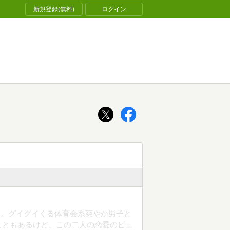
新規登録(無料)
ログイン
き。グイグイくる体育会系爽やか男子と
こともあるけど、この二人の恋愛のピュ