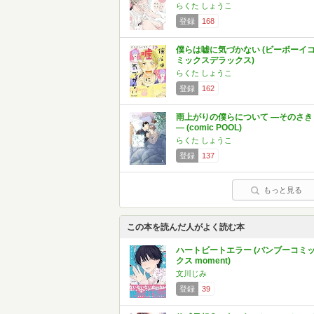
らくた しょうこ
登録
168
僕らは嘘に気づかない (ビーボーイ
ミックスデラックス)
らくた しょうこ
登録
162
雨上がりの僕らについて ―そのさき
― (comic POOL)
らくた しょうこ
登録
137
もっと見る
この本を読んだ人がよく読む本
ハートビートエラー (バンブーコミ
クス moment)
文川じみ
登録
39