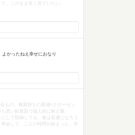
くて、このまま長く見ていたい。
き よかったねえ幸せにおなり
会もの。毒親持ちの真城×クローゼッ
持ち悪い粘着質で個人的に耐え難
うにして防御してる。奏は普通になろう
て再会して、二人の時間が始まった。幸