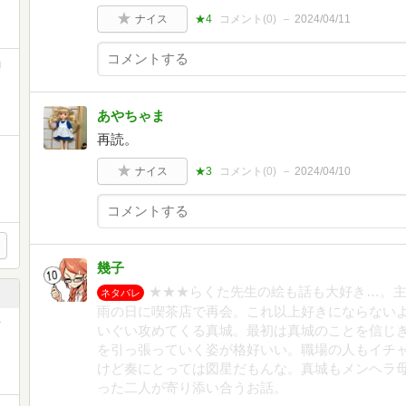
ナイス
★4
コメント(
0
)
2024/04/11
コ
あやちゃま
再読。
ナイス
★3
コメント(
0
)
2024/04/10
幾子
★★★らくた先生の絵も話も大好き…。
ネタバレ
雨の日に喫茶店で再会。これ以上好きにならない
ッ
いぐい攻めてくる真城。最初は真城のことを信じ
を引っ張っていく姿が格好いい。職場の人もイチ
けど奏にとっては図星だもんな。真城もメンヘラ
った二人が寄り添い合うお話。