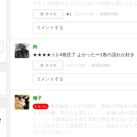
アさと元同級生ならではの扱いの絶妙な感じがよ
ナイス
★1
コメント(
0
)
2026/07/02
肉
★★★★☆1-4巻読了 よかった〜1巻の流れが好
ナイス
コメント(
0
)
2025/12/02
梅子
番外編買ったので再読。高校の同級生の再
ネタバレ
トゲイの奏。両方とも苦しい。。。真城の母が気
い・・・💧真城は心を深く沈めて何も考えないよ
としてなれなくて全部隠すことに。社会人になっ
せになって欲しい。