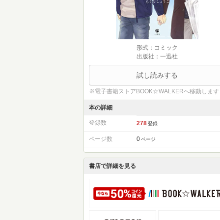
形式：コミック
出版社：一迅社
試し読みする
※電子書籍ストアBOOK☆WALKERへ移動します
本の詳細
登録数
278
登録
ページ数
0
ページ
書店で詳細を見る