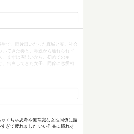
級生で、両片思いだった真城と奏。社会
ついてきた奏と、毒親から離れられず
人。まずは両思いから、初めてのキ
ど、告白してきた女子、同僚に恋愛相
ちゃぐちゃ思考や無常識な女性同僚に腹
すぎて疲れました いい作品に慣れそ