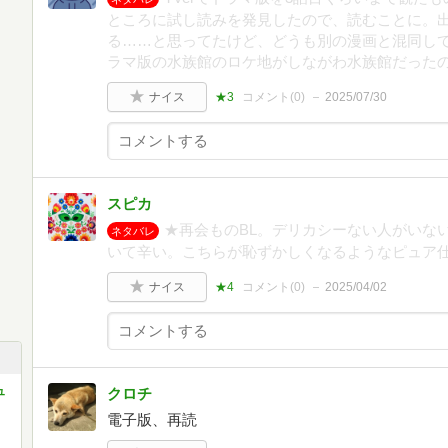
ところに試し読みを発見したので、読むことに。
る……と思ってたけど、どうも別の漫画と混同し
ラマ版の水族館のロケ地がしながわ水族館だった
ナイス
★3
コメント(
0
)
2025/07/30
スピカ
★再会ものBL。デリカシーない人がいな
ネタバレ
いて辛い。こちらが恥ずかしくなるようなピュア
ナイス
★4
コメント(
0
)
2025/04/02
ュ
クロチ
電子版、再読