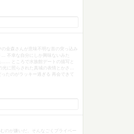
中の金森さんが意味不明な首の突っ込み
… 不幸な自分にしか興味ないみた
…… ところで水族館デートの描写と
の光に照らされた真城の表情とかさ…
ったのがラッキー過ぎる 再会できて
込むのが嫌いだ。そんなごくプライベー