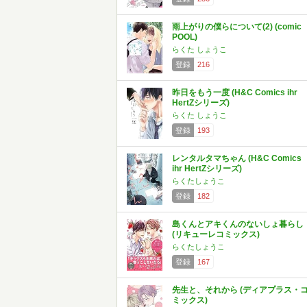
雨上がりの僕らについて(2) (comic
POOL)
らくた しょうこ
登録
216
昨日をもう一度 (H&C Comics ihr
HertZシリーズ)
らくた しょうこ
登録
193
レンタルタマちゃん (H&C Comics
ihr HertZシリーズ)
らくたしょうこ
登録
182
島くんとアキくんのないしょ暮らし
(リキューレコミックス)
らくたしょうこ
登録
167
先生と、それから (ディアプラス・
ミックス)