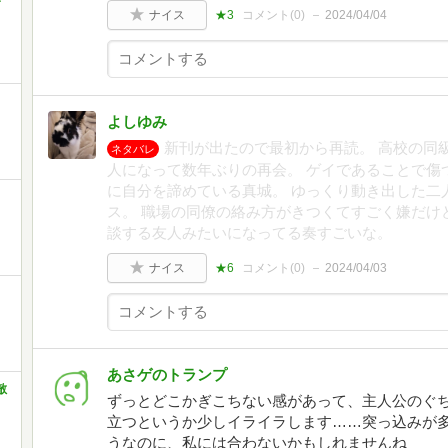
ナイス
★3
コメント(
0
)
2024/04/04
よしゆみ
新刊が出たので最初から再読。 高校の同
ネタバレ
人になって数年ぶりの再会。 ゲイであることで傷
に自分を諦めている真城。 ゆっくり動き出した二
ス。 職場の同僚の絡み方がきつくてすごく嫌だけ
談する友人みたいになってる奏すごいな。
ナイス
★6
コメント(
0
)
2024/04/03
あさゲのトランプ
敵
ずっとどこかぎこちない感があって、主人公のぐ
立つというか少しイライラします……突っ込みが多
うなのに、私には合わないかもしれませんね