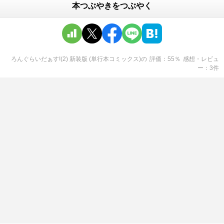
本つぶやきをつぶやく
ろんぐらいだぁす!(2) 新装版 (単行本コミックス)
の
評価
55
％
感想・レビュ
ー
3
件