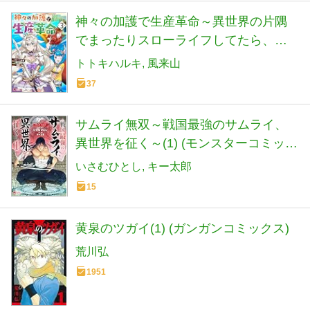
神々の加護で生産革命～異世界の片隅
でまったりスローライフしてたら、な
ぜか多彩な人材が集まって最強国家が
トトキハルキ
風来山
できてました～(3) (モンスターコミック
37
ス)
サムライ無双～戦国最強のサムライ、
異世界を征く～(1) (モンスターコミック
ス)
いさむひとし
キー太郎
15
黄泉のツガイ(1) (ガンガンコミックス)
荒川弘
1951