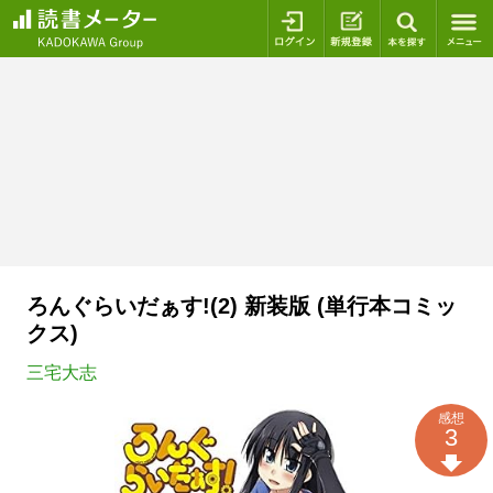
ログイン
新規登録
本を探
ろんぐらいだぁす!(2) 新装版 (単行本コミッ
クス)
三宅大志
感想
3