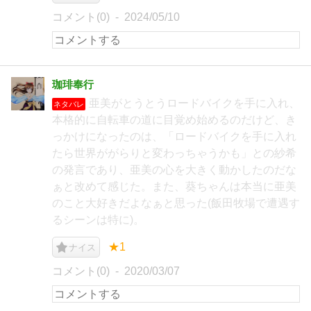
コメント(0)
2024/05/10
珈琲奉行
亜美がとうとうロードバイクを手に入れ、
ネタバレ
本格的に自転車の道に目覚め始めるのだけど、き
っかけになったのは、「ロードバイクを手に入れ
たら世界ががらりと変わっちゃうかも」との紗希
の発言であり、亜美の心を大きく動かしたのだな
ぁと改めて感じた。また、葵ちゃんは本当に亜美
のこと大好きだよなぁと思った(飯田牧場で遭遇す
るシーンは特に)。
★1
ナイス
コメント(0)
2020/03/07