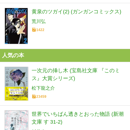
黄泉のツガイ(2) (ガンガンコミックス)
荒川弘
1422
人気の本
一次元の挿し木 (宝島社文庫 『このミ
ス』大賞シリーズ)
松下龍之介
23459
世界でいちばん透きとおった物語 (新潮
文庫 す 31-2)