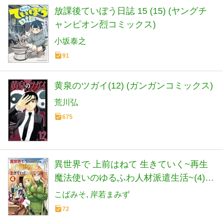
放課後ていぼう日誌 15 (15) (ヤングチ
ャンピオン烈コミックス)
小坂泰之
91
黄泉のツガイ(12) (ガンガンコミックス)
荒川弘
675
異世界で 上前はねて 生きていく~再生
魔法使いのゆるふわ人材派遣生活~(4)
(モンスターコミックス)
こばみそ
岸若まみず
72