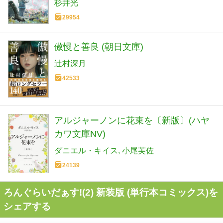
杉井光
29954
傲慢と善良 (朝日文庫)
辻村深月
42533
アルジャーノンに花束を〔新版〕(ハヤ
カワ文庫NV)
ダニエル・キイス
小尾芙佐
24139
ろんぐらいだぁす!(2) 新装版 (単行本コミックス)を
シェアする