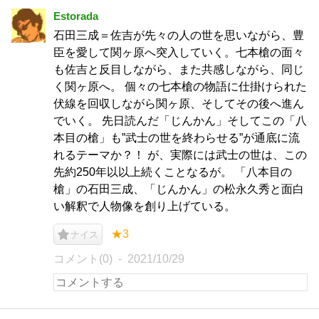
Estorada
石田三成＝佐吉が先々の人の世を思いながら、豊
臣を愛して関ヶ原へ突入していく。七本槍の面々
も佐吉と反目しながら、また共感しながら、同じ
く関ヶ原へ。 個々の七本槍の物語に仕掛けられた
伏線を回収しながら関ヶ原、そしてその後へ進ん
でいく。 先日読んだ「じんかん」そしてこの「八
本目の槍」も”武士の世を終わらせる”が通底に流
れるテーマか？！ が、実際には武士の世は、この
先約250年以以上続くことなるが。 「八本目の
槍」の石田三成、「じんかん」の松永久秀と面白
い解釈で人物像を創り上げている。
★3
ナイス
コメント(0)
2021/10/29