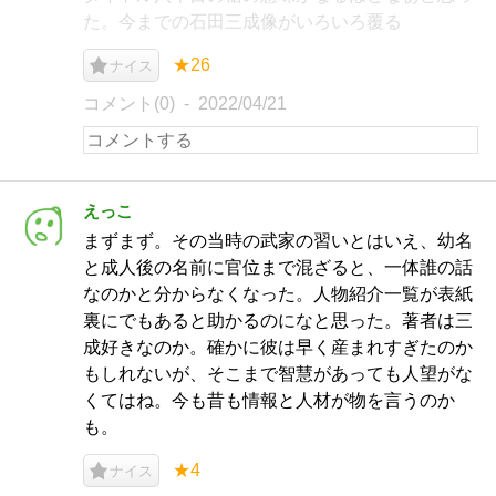
た。今までの石田三成像がいろいろ覆る
★26
ナイス
コメント(0)
2022/04/21
えっこ
まずまず。その当時の武家の習いとはいえ、幼名
と成人後の名前に官位まで混ざると、一体誰の話
なのかと分からなくなった。人物紹介一覧が表紙
裏にでもあると助かるのになと思った。著者は三
成好きなのか。確かに彼は早く産まれすぎたのか
もしれないが、そこまで智慧があっても人望がな
くてはね。今も昔も情報と人材が物を言うのか
も。
★4
ナイス