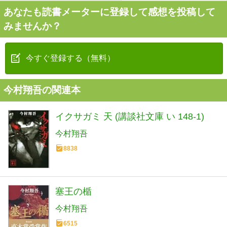
あなたも読書メーターに登録して感想を投稿して
みませんか？
今すぐ登録する（無料）
今村翔吾の関連本
イクサガミ 天 (講談社文庫 い 148-1)
今村翔吾
8838
塞王の楯
今村翔吾
6515