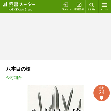
ログイン
新規登録
本を探
八本目の槍
今村翔吾
感想
34