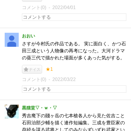
コメント(0)
2022/04/01
おおい
さすが今村氏の作品である。 実に面白く、かつ石
田三成という人物像の再考になった。大河ドラマ
の葵三代で描かれた場面が多くあった気がする。
★1
ナイス
コメント(0)
2022/03/22
黒猫堂▽・ｗ・▽
秀吉麾下の賤ヶ岳の七本槍各人から見た佐吉こと
石田治部少輔を描く連作短編集。三成を豊臣家の
存続を謀る武将としてのみならずいずれ武家とい