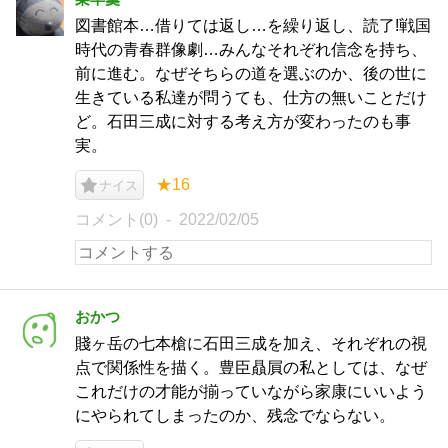
図書館本…借りては返し…を繰り返し、読了!戦国
時代の青春群像劇…みんなそれぞれ信念を持ち、
前に進む。なぜそちらの道を選ぶのか、後の世に
生きている私達が問うても、仕方の無いことだけ
ど。石田三成に対する考え方が変わったのも事
実。
★16
ナイス
コメント(0)
2022/02/05
おかつ
賤ヶ岳の七本槍に石田三成を加え、それぞれの視
点で関係性を描く。豊臣贔屓の私としては、なぜ
これだけの才能が揃っていながら家康にいいよう
にやられてしまったのか、残念でならない。