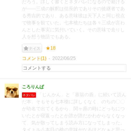
だろう。詳しく書くとネタバレになるので避ける
が――三成の解釈は信長的でありその後継者であ
る秀吉的であり、ある意味彼は天下人と同じ視点
で物事を観ていた。七本槍たちは各々三成が言わ
んとした事実に気付いていく。その意味で去りし
人を想う物語でもある。
★18
ナイス
コメント(1)
2022/06/25
ころりんぱ
「じんかん」と「塞翁の盾」に続いて読ん
ネタバレ
だ本。そもそも七本槍に詳しくなく、のちの〇〇
が幼名で出てくるから、関ヶ原の時にどっちにつ
いたとか寝返ったとか誰が誰だかわからなくなっ
て、気が散ってしまう読み方になってしまった。
タイトル八本目の槍の意味がなるほどなぁと思っ