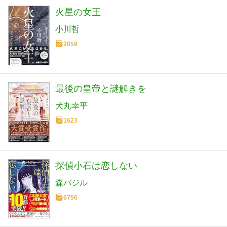
火星の女王
小川哲
2059
最後の皇帝と謎解きを
犬丸幸平
1623
探偵小石は恋しない
森バジル
6756