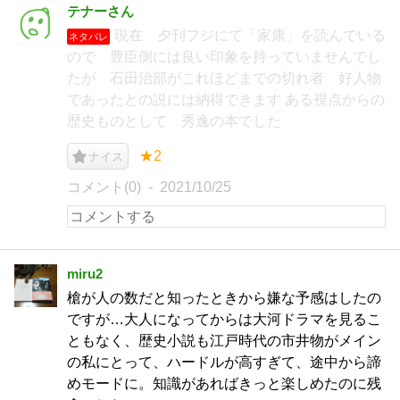
テナーさん
現在 夕刊フジにて「家康」を読んでいる
ネタバレ
ので 豊臣側には良い印象を持っていませんでし
たが 石田治部がこれほどまでの切れ者 好人物
であったとの説には納得できます ある視点からの
歴史ものとして 秀逸の本でした
★2
ナイス
コメント(0)
2021/10/25
miru2
槍が人の数だと知ったときから嫌な予感はしたの
ですが…大人になってからは大河ドラマを見るこ
ともなく、歴史小説も江戸時代の市井物がメイン
の私にとって、ハードルが高すぎて、途中から諦
めモードに。知識があればきっと楽しめたのに残