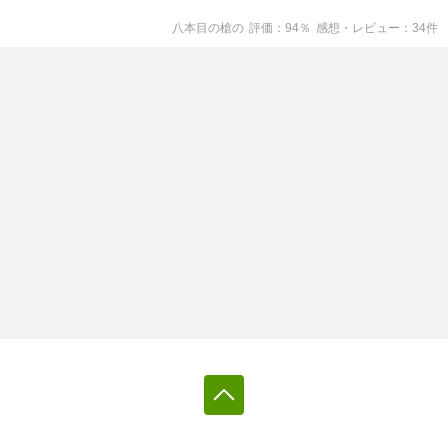
八本目の槍
の
評価
94
％
感想・レビュー
34
件