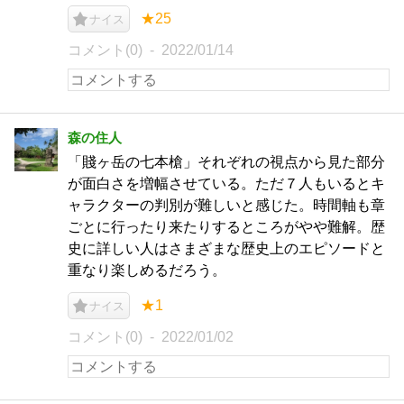
★25
ナイス
コメント(0)
2022/01/14
森の住人
「賤ヶ岳の七本槍」それぞれの視点から見た部分
が面白さを増幅させている。ただ７人もいるとキ
ャラクターの判別が難しいと感じた。時間軸も章
ごとに行ったり来たりするところがやや難解。歴
史に詳しい人はさまざまな歴史上のエピソードと
重なり楽しめるだろう。
★1
ナイス
コメント(0)
2022/01/02