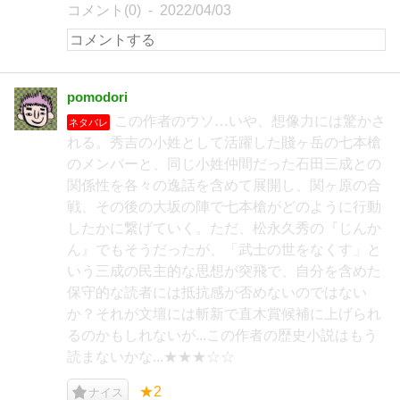
コメント(0)
2022/04/03
pomodori
この作者のウソ…いや、想像力には驚かさ
ネタバレ
れる。秀吉の小姓として活躍した賤ヶ岳の七本槍
のメンバーと、同じ小姓仲間だった石田三成との
関係性を各々の逸話を含めて展開し、関ヶ原の合
戦、その後の大坂の陣で七本槍がどのように行動
したかに繋げていく。ただ、松永久秀の『じんか
ん』でもそうだったが、「武士の世をなくす」と
いう三成の民主的な思想が突飛で、自分を含めた
保守的な読者には抵抗感が否めないのではない
か？それが文壇には斬新で直木賞候補に上げられ
るのかもしれないが...この作者の歴史小説はもう
読まないかな...★★★☆☆
★2
ナイス