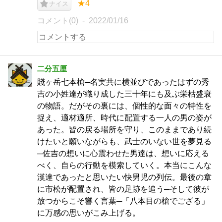
★4
ナイス
コメント(0)
2022/01/16
二分五厘
賤ヶ岳七本槍─名実共に横並びであったはずの秀
吉の小姓達が織り成した三十年にも及ぶ栄枯盛衰
の物語。だがその裏には、個性的な面々の特性を
捉え、適材適所、時代に配置する一人の男の姿が
あった。皆の戻る場所を守り、このままであり続
けたいと願いながらも、武士のいない世を夢見る
─佐吉の想いに心震わせた男達は、想いに応える
べく、自らの行動を模索していく。本当にこんな
漢達であったと思いたい快男児の列伝。最後の章
に市松が配置され、皆の足跡を追う─そして彼が
放つからこそ響く言葉─「八本目の槍でござる」
に万感の思いがこみ上げる。