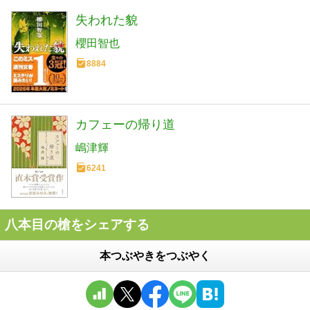
失われた貌
櫻田智也
8884
カフェーの帰り道
嶋津輝
6241
八本目の槍をシェアする
本つぶやきをつぶやく