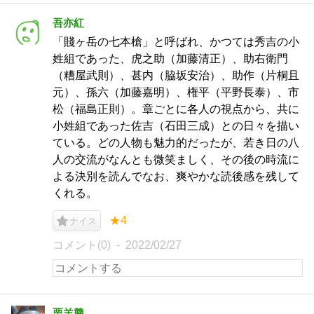
吾亦紅
「賤ヶ岳の七本槍」と呼ばれ、かつては秀吉の小
姓組であった、虎之助（加藤清正）、助右衛門
（糟屋武則）、甚内（脇坂安治）、助作（片桐且
元）、孫六（加藤嘉明）、権平（平野長泰）、市
松（福島正則）。章ごとに各人の視点から、共に
小姓組であった佐吉（石田三成）との日々を描い
ている。どの人物も魅力的だったが、若き日の八
人の交流がなんとも微笑ましく、その後の時流に
よる決別を読んでなお、爽やかな読後感を残して
くれる。
★4
ナイス
コメント(0)
2022/02/27
栗羊羹