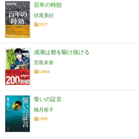
百年の時効
伏尾美紀
3517
成瀬は都を駆け抜ける
宮島未奈
12694
誓いの証言
柚月裕子
1509