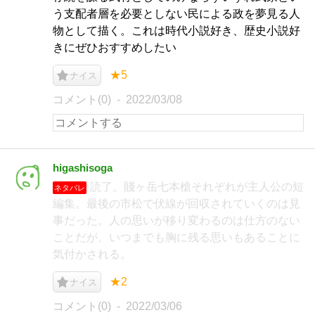
う支配者層を必要としない民による政を夢見る人
物として描く。これは時代小説好き、歴史小説好
きにぜひおすすめしたい
★5
ナイス
コメント(0)
2022/03/08
higashisoga
読了。賤ヶ岳七本槍それぞれが主人公の短
ネタバレ
編集。最後の市松で伏線が回収されていくのは見
事だった。人の思いが移り変わるのは仕方のない
ことだが、いつまでも胸に残る思いもあることに
気付かされる。
★2
ナイス
コメント(0)
2022/03/06