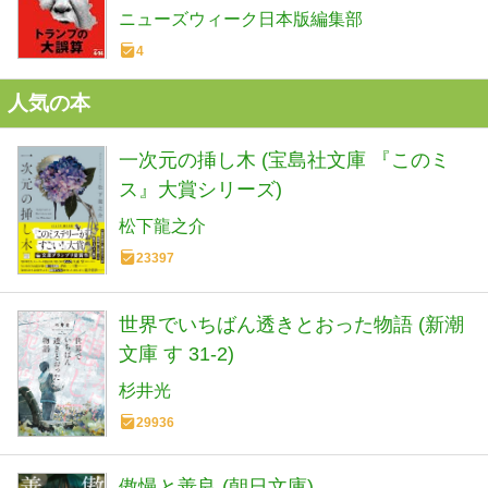
ニューズウィーク日本版編集部
4
人気の本
一次元の挿し木 (宝島社文庫 『このミ
ス』大賞シリーズ)
松下龍之介
23397
世界でいちばん透きとおった物語 (新潮
文庫 す 31-2)
杉井光
29936
傲慢と善良 (朝日文庫)