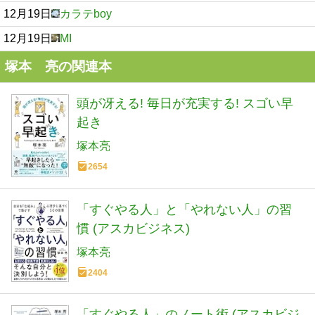
12月19日
カラテboy
12月19日
MI
塚本 亮の関連本
頭が冴える! 毎日が充実する! スゴい早
起き
塚本亮
2654
「すぐやる人」と「やれない人」の習
慣 (アスカビジネス)
塚本亮
2404
「すぐやる人」のノート術 (アスカビジ