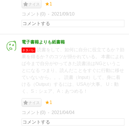
★1
ナイス
コメント(0)
2021/09/10
電子書籍よりも紙書籍
読書をして、如何に自分に役立てるか？効
ネタバレ
果を得るか？のコツが掛かれている。 本書によれ
ば今まで自分がやってきた読書法はNGというこ
とになる つまり、読んだことをすぐに行動に移せ
ていないから。。。 読書（Input）して、身に着
ける（Output）するには、USAが大事。 U：動
く、S：シェア、A：あつめる！
★1
ナイス
コメント(0)
2021/04/04