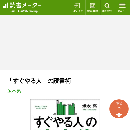
ログイン
新規登録
本を探
「すぐやる人」の読書術
塚本亮
感想
5