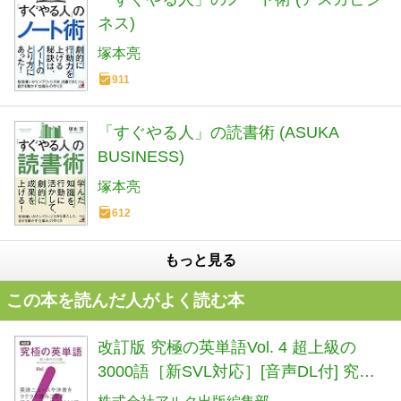
ネス)
塚本亮
911
「すぐやる人」の読書術 (ASUKA
BUSINESS)
塚本亮
612
もっと見る
この本を読んだ人がよく読む本
改訂版 究極の英単語Vol. 4 超上級の
3000語［新SVL対応］[音声DL付] 究極
シリーズ