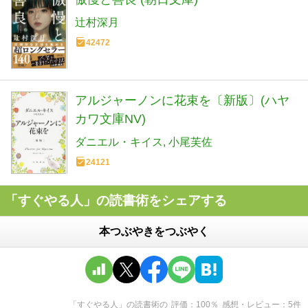
辻村深月
42472
アルジャーノンに花束を〔新版〕(ハヤ
カワ文庫NV)
ダニエル・キイス
小尾芙佐
24121
「すぐやる人」の読書術をシェアする
本つぶやきをつぶやく
「すぐやる人」の読書術
の
評価
100
％
感想・レビュー
5
件