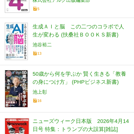
株式会社アルク出版編集部
5
生成ＡＩと脳 この二つのコラボで人
生が変わる (扶桑社ＢＯＯＫＳ新書)
池谷裕二
13
50歳から何を学ぶか 賢く生きる「教養
の身につけ方」 (PHPビジネス新書)
池上彰
16
ニューズウィーク日本版 2026年4月14
日号 特集：トランプの大誤算[雑誌]