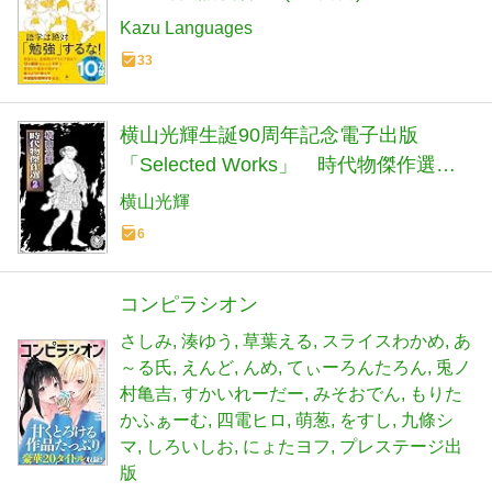
Kazu Languages
33
横山光輝生誕90周年記念電子出版
「Selected Works」 時代物傑作選
（2）
横山光輝
6
コンピラシオン
さしみ
湊ゆう
草葉える
スライスわかめ
あ
～る氏
えんど
んめ
てぃーろんたろん
兎ノ
村亀吉
すかいれーだー
みそおでん
もりた
かふぁーむ
四電ヒロ
萌葱
をすし
九條シ
マ
しろいしお
にょたヨフ
プレステージ出
版