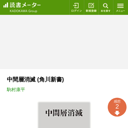
ログイン
新規登録
本を探
中間層消滅 (角川新書)
駒村康平
感想
2