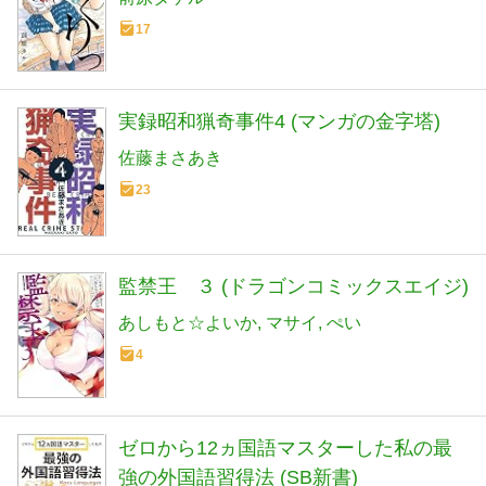
17
実録昭和猟奇事件4 (マンガの金字塔)
佐藤まさあき
23
監禁王 ３ (ドラゴンコミックスエイジ)
あしもと☆よいか
マサイ
ぺい
4
ゼロから12ヵ国語マスターした私の最
強の外国語習得法 (SB新書)