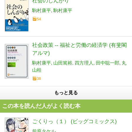
社会のしんがり
駒村康平
駒村康平
54
社会政策 -- 福祉と労働の経済学 (有斐閣
アルマ)
駒村康平
山田篤裕
四方理人
田中聡一郎
丸
山桂
38
もっと見る
この本を読んだ人がよく読む本
ごくりっ（１） (ビッグコミックス)
前原タケル