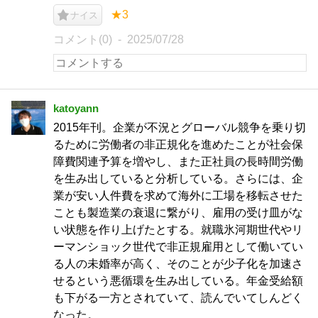
★3
ナイス
コメント(0)
2025/07/28
katoyann
2015年刊。企業が不況とグローバル競争を乗り切
るために労働者の非正規化を進めたことが社会保
障費関連予算を増やし、また正社員の長時間労働
を生み出していると分析している。さらには、企
業が安い人件費を求めて海外に工場を移転させた
ことも製造業の衰退に繋がり、雇用の受け皿がな
い状態を作り上げたとする。就職氷河期世代やリ
ーマンショック世代で非正規雇用として働いてい
る人の未婚率が高く、そのことが少子化を加速さ
せるという悪循環を生み出している。年金受給額
も下がる一方とされていて、読んでいてしんどく
なった。