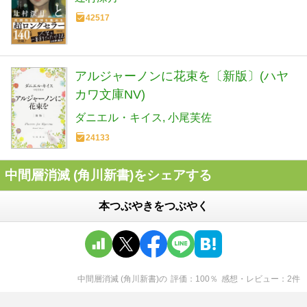
42517
アルジャーノンに花束を〔新版〕(ハヤ
カワ文庫NV)
ダニエル・キイス
小尾芙佐
24133
中間層消滅 (角川新書)をシェアする
本つぶやきをつぶやく
中間層消滅 (角川新書)
の
評価
100
％
感想・レビュー
2
件