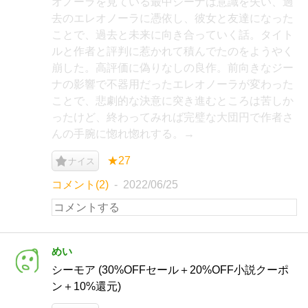
オノーラを見ている最中ジーナは意識を失い、過
去のエレオノーラに憑依し、彼女と友達になった
ことで、過去と未来に向き合っていく話。タイト
ルと作者と評判に惹かれて積んでたのをようやく
崩した。高評価に偽りなしの良作。前向きなジー
ナの影響で不器用だったエレオノーラが変わった
ことで、悲劇的な決意に突き進むところは苦しか
ったけど、終わってみれば完璧な大団円で作者さ
んの手腕に惚れ惚れする。→
★27
ナイス
コメント(2)
2022/06/25
めい
シーモア (30%OFFセール＋20%OFF小説クーポ
ン＋10%還元)