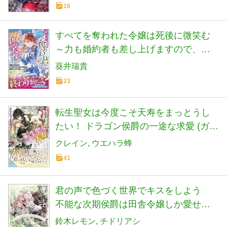
(蜜猫F文庫 MF 035)
16
すべてを奪われた令嬢は死後に微笑む
～力も婚約者も差し上げますので、私
は自由な人生を歩みます～(ベリーズフ
葵井瑞貴
ァンタジー)
23
転生聖女は今度こそ天寿をまっとうし
たい！ ドラゴン侯爵の一途な求愛 (ガブ
リエラブックス)
クレイン
ウエハラ蜂
41
君の声で色づく世界でキスをしよう
不能な次期侯爵は田舎令嬢しか愛せな
い (フェアリーキス ピンク)
鈴木レモン
チドリアシ