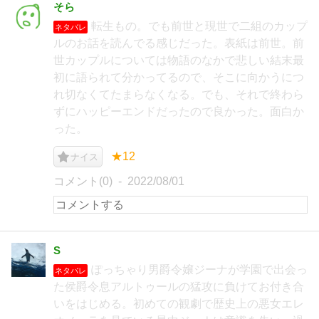
そら
転生もの。でも前世と現世で二組のカップ
ネタバレ
ルのお話を読んでる感じだった。表紙は前世。前
世カップルについては物語のなかで悲しい結末最
初に語られて分かってるので、そこに向かうにつ
れ切なくてたまらなくなる。でも、それで終わら
ずにハッピーエンドだったので良かった。面白か
った。
★12
ナイス
コメント(0)
2022/08/01
S
ぽっちゃり男爵令嬢ジーナが学園で出会っ
ネタバレ
た侯爵令息アルトゥールの猛攻に負けてお付き合
いをはじめる。初めての観劇で歴史上の悪女エレ