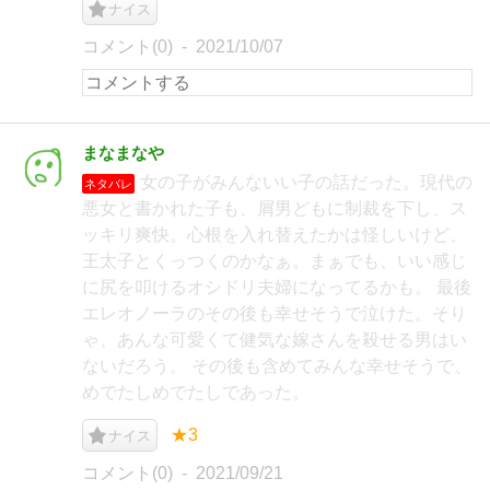
ナイス
コメント(0)
2021/10/07
まなまなや
女の子がみんないい子の話だった。現代の
ネタバレ
悪女と書かれた子も、屑男どもに制裁を下し、ス
ッキリ爽快。心根を入れ替えたかは怪しいけど、
王太子とくっつくのかなぁ。まぁでも、いい感じ
に尻を叩けるオシドリ夫婦になってるかも。 最後
エレオノーラのその後も幸せそうで泣けた。そり
ゃ、あんな可愛くて健気な嫁さんを殺せる男はい
ないだろう。 その後も含めてみんな幸せそうで、
めでたしめでたしであった。
★3
ナイス
コメント(0)
2021/09/21