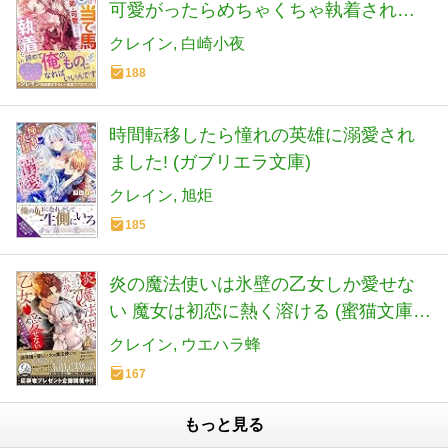
可愛がったらめちゃくちゃ執着されま
した (ガブリエラブックス)
クレイン
白崎小夜
188
時間転移したら憧れの英雄に溺愛され
ました! (ガブリエラ文庫)
クレイン
旭炬
185
炎の魔法使いは氷壁の乙女しか愛せな
い 魔女は初恋に熱く溶ける (蜜猫文庫
ML 108)
クレイン
ウエハラ蜂
167
もっと見る