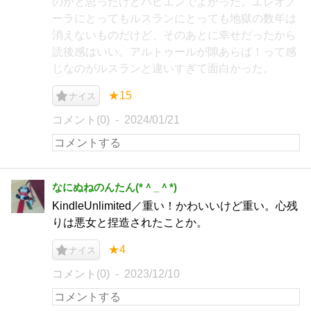
のかと思ったけどハピエンでよかった。エレオノ
ーラにとってもルスランにとっても地獄の数年は
消えないものだけど、そのあとに幸せだったから
読後感はいい。アルトゥールが隙あらば！って感
じなのがルスランと違いすぎて面白かった。
★15
ナイス
コメント(0)
2024/01/21
なにぬねのんたん(*＾_＾*)
KindleUnlimited／重い！かわいいけど重い。心残
りは悪女と捏造されたことか。
★4
ナイス
コメント(0)
2023/12/10