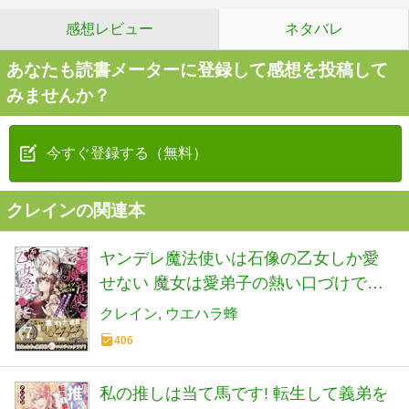
感想レビュー
ネタバレ
あなたも読書メーターに登録して感想を投稿して
みませんか？
今すぐ登録する（無料）
クレインの関連本
ヤンデレ魔法使いは石像の乙女しか愛
せない 魔女は愛弟子の熱い口づけでと
ける (蜜猫文庫 84)
クレイン
ウエハラ蜂
406
私の推しは当て馬です! 転生して義弟を