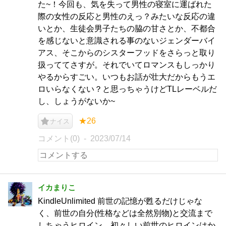
た~！今回も、気を失って男性の寝室に運ばれた
際の女性の反応と男性のえっ？みたいな反応の違
いとか、生徒会男子たちの脇の甘さとか、不都合
を感じないと意識される事のないジェンダーバイ
アス、そこからのシスターフッドをさらっと取り
扱っててさすが。それでいてロマンスもしっかり
やるからすごい。いつもお話が壮大だからもうエ
ロいらなくない？と思っちゃうけどTLレーベルだ
し、しょうがないか~
★26
ナイス
コメント(0)
2023/07/14
イカまりこ
KindleUnlimited 前世の記憶が甦るだけじゃな
く、前世の自分(性格などは全然別物)と交流まで
しちゃうヒロイン。初々しい前世のヒロインはか