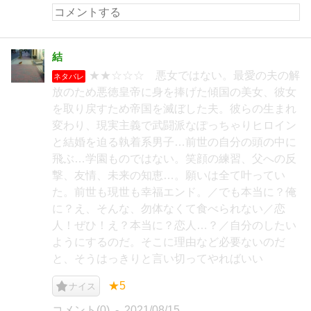
結
★★☆☆☆ 悪女ではない。最愛の夫の解
ネタバレ
放のため悪徳皇帝に身を捧げた傾国の美女、彼女
を取り戻すため帝国を滅ぼした夫。彼らの生まれ
変わり、現実主義で武闘派なぽっちゃりヒロイン
と結婚を迫る執着系男子…前世の自分の頭の中に
飛ぶ…学園ものではない。笑顔の練習、父への反
撃、友情、未来の知恵…。願いは全て叶ってい
た。前世も現世も幸福エンド。／でも本当に？俺
に？え、そんな、勿体なくて食べられない／恋
人！ぜひ！え？本当に？恋人…？／自分のしたい
ようにするのだ。そこに理由など必要ないのだ
と、そうはっきりと言い切ってやればいい
★5
ナイス
コメント(0)
2021/08/15