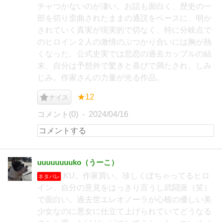
チャつかないのが凄い。お話も面白く、歴史の一
部を切り歪曲されたままの通説をベースに、明か
されていく真実が現実的で切なく、特に分岐点で
のヒロイン２人の激情のぶつかり合いには胸が熱
くなった。公式史実では悲恋の過去カップルの結
末、自分は予想外で驚きと喜びで満たされ、しみ
じみ。作家さんの力量が光る作品。
★12
ナイス
コメント(0)
2024/04/16
uuuuuuuuko（うーこ）
KU。作家買い。珍しくぽちゃってるヒロ
ネタバレ
イン、自分の意見をはっきり言うし武闘派（笑）
で面白い。過去世エレオノーラが心根の優しい美
少女なのに悪女に仕立て上げられていてどうなる