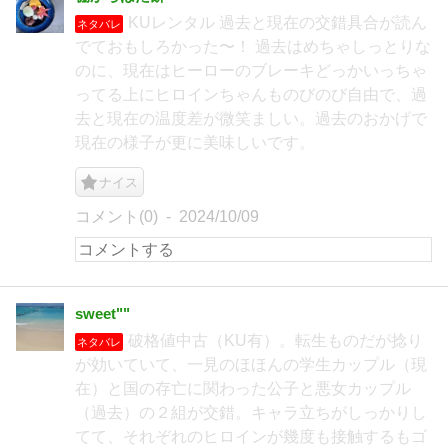
KUレンタル 過去と現在の交錯具合が読ん
ネタバレ
でておもしろかった〜！ 過去はめちゃしっとりな
のに、現在はヒーローのブレーキどっかいっちゃ
ってる上にヒロインちゃんものびのび自由で、過
去と現在の温度差が微笑ましい。過去のおかげで
現在の様子が更に美味しいです。
ナイス
コメント(0)
2024/10/09
sweet""
破格値中古（KU有）。転生ものだが捻り
ネタバレ
が効いていて、一見のほほんの学生カップル（現
在）と国の存亡に関わった公子と悪女カップル
（過去）の２組が交錯。キャラ立ちがしっかりし
てて、それぞれのヒロインが幾度も接触するもゴ