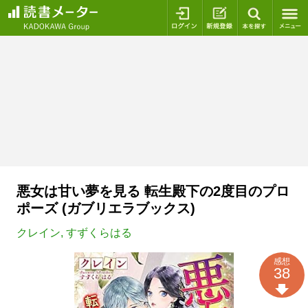
ログイン
新規登録
本を探
悪女は甘い夢を見る 転生殿下の2度目のプロ
ポーズ (ガブリエラブックス)
クレイン
,
すずくらはる
感想
38