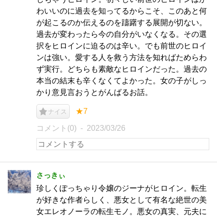
わいいのに過去を知ってるからこそ、このあと何
が起こるのか伝えるのを躊躇する展開が切ない。
過去が変わったら今の自分がいなくなる。その選
択をヒロインに迫るのは辛い。でも前世のヒロイ
ンは強い。愛する人を救う方法を知ればためらわ
ず実行。どちらも素敵なヒロインだった。過去の
本当の結末も辛くなくてよかった。女の子がしっ
かり意見言おうとがんばるお話。
★7
ナイス
コメント(0)
2023/03/26
さっきぃ
珍しくぽっちゃり令嬢のジーナがヒロイン。転生
が好きな作者らしく、悪女として有名な絶世の美
女エレオノーラの転生モノ。悪女の真実、元夫に