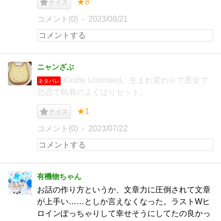
★8
ナイス
コメント(0)
2023/08/21
ニャンざぶ
Kindle Unlimited。生まれ変わりで悪女で
ネタバレ
悲恋で執着のよくばりセット。
★1
ナイス
コメント(0)
2023/07/22
有機物ちゃん
お話の作り方というか、文章力に圧倒されて文章
が上手い……としか言えなくなった。ラストWヒ
ロインぽっちゃりして幸せそうにしてたの良かっ