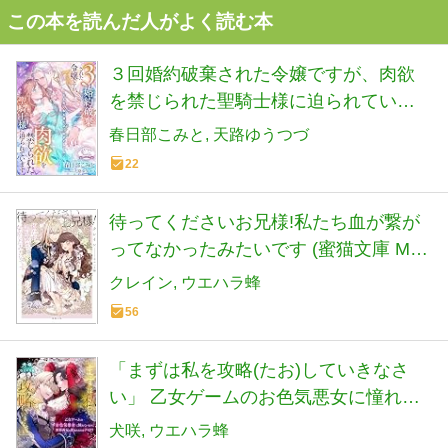
この本を読んだ人がよく読む本
３回婚約破棄された令嬢ですが、肉欲
を禁じられた聖騎士様に迫られていま
す (ソーニャ文庫)
春日部こみと
天路ゆうつづ
22
待ってくださいお兄様!私たち血が繋が
ってなかったみたいです (蜜猫文庫 ML
144)
クレイン
ウエハラ蜂
56
「まずは私を攻略(たお)していきなさ
い」 乙女ゲームのお色気悪女に憧れて
いるのに黒幕義兄に阻まれるのはナゼ!?
犬咲
ウエハラ蜂