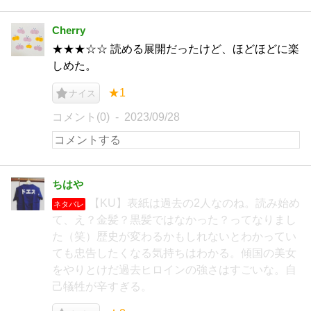
Cherry
★★★☆☆ 読める展開だったけど、ほどほどに楽
しめた。
★1
ナイス
コメント(0)
2023/09/28
ちはや
【KU】表紙は過去の2人なのね。読み始め
ネタバレ
て、え？金髪？黒髪ではなかった？ってなりまし
た（笑）歴史が変わるかもしれないとわかってい
ても忠告したくなる気持ちはわかる。傾国の美女
をやりとけだ過去ヒロインの強さはすごいな。自
己犠牲が辛すぎる。