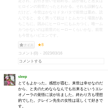
定され、お付き合いを始める。話が進むと悪女は
ヒロインの前世だったとわかる。それも誤解なん
だけど。今世はかなりドタバタで前世は重め。読
んでると、全く男って奴は！とムカつく場面があ
ちこちに。因みにヒーローにもムカつく。唯一ム
カつかないのは前世のヒーローくらいかな。前世
も今世もハピエンです。
★8
ナイス
コメント(0)
2023/03/16
sleep
とてもよかった。感想が霞む。来世は幸せなのだ
から、と夫のためならなんでも出来るというエレ
オノーラの覚悟に涙が出ました。終わり方も理想
的でした。クレイン先生の女性は逞しくて好きで
す。