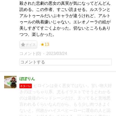
殺された悲劇の悪女の真実が気になってどんどん
読める。この作者、すごい読ませる。ルスランと
アルトゥールだいぶキャラが違うけれど、アルト
ゥールの執着嫌いじゃない。エレオノーラの絵が
美しすぎてすごくよかった。切ないところもあり
つつ、楽しかった。
★13
ナイス
コメント(0)
2023/03/24
ぽぽりん
ヒロインは全く悪女ではない。甘い物大好
ネタバレ
きのぽっちゃり系、尤もイラストでそうとわかる
のは最後のベッドシーンだけ。太ってると意地悪
言われるくらいなんだから、もう少し肉づきよく
ないと。何故かハイスペヒーローに運命の人と認