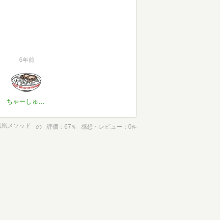
6年前
ちゃーしゅー(17年生)
鳳凰メソッド
の
評価
67
感想・レビュー
0
％
件