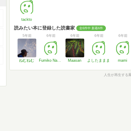
tackto
読みたい本に登録した読書家
全6件中 新着6件
5年前
6年前
6年前
6年前
6年前
ねむねむ
Fumiko Nanato
Maasan
よしたままま
mami
人生が再生する