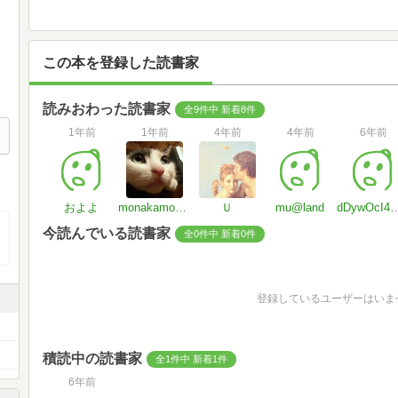
この本を登録した読書家
読みおわった読書家
全9件中 新着8件
1年前
1年前
4年前
4年前
6年前
およよ
monakamonnie
Ｕ
mu@land
dDywOcI4Hr
今読んでいる読書家
全0件中 新着0件
登録しているユーザーはいま
積読中の読書家
全1件中 新着1件
6年前