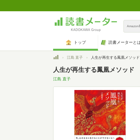
Amazo
トップ
読書メーターと
トップ
江島 直子
人生が再生する鳳凰メソッド
人生が再生する鳳凰メソッド
江島 直子