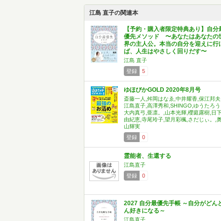
江島 直子の関連本
【予約・購入者限定特典あり】自分
優先メソッド 〜あなたはあなたの
界の主人公。本当の自分を迎えに行
ば、人生はやさしく回りだす〜
江島 直子
登録
5
ゆほびかGOLD 2020年8月号
斎藤一人,舛岡はなゑ,中井耀香,保江邦夫
江島直子,高澤秀和,SHINGO,ゆうたろう
大内真弓,亜凛。,山本光輝,櫻庭露樹,日
由紀恵,寺尾玲子,望月彩楓,さだじぃ。,
山輝実
登録
0
霊能者、生還する
江島直子
登録
0
2027 自分最優先手帳 ～自分がどん
ん好きになる～
江島直子