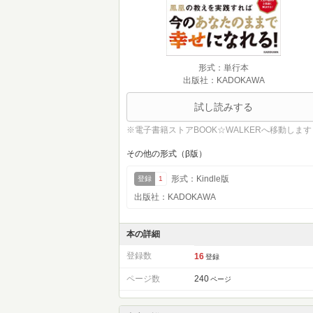
形式：単行本
出版社：KADOKAWA
試し読みする
※電子書籍ストアBOOK☆WALKERへ移動します
その他の形式（β版）
形式：Kindle版
登録
1
出版社：KADOKAWA
本の詳細
登録数
16
登録
ページ数
240
ページ