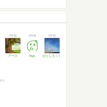
6年前
6年前
6年前
SUgDB
アース
hiyu
ひとしろっく
せん