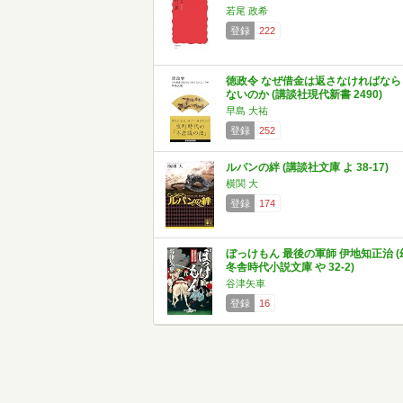
若尾 政希
登録
222
徳政令 なぜ借金は返さなければなら
ないのか (講談社現代新書 2490)
早島 大祐
登録
252
ルパンの絆 (講談社文庫 よ 38-17)
横関 大
登録
174
ぼっけもん 最後の軍師 伊地知正治 (
冬舎時代小説文庫 や 32-2)
谷津矢車
登録
16