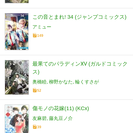
この音とまれ! 34 (ジャンプコミックス)
アミュー
149
最果てのパラディンⅩⅤ (ガルドコミック
ス)
奥橋睦
柳野かなた
輪くすさが
52
傷モノの花嫁(11) (KCx)
友麻碧
藤丸豆ノ介
39