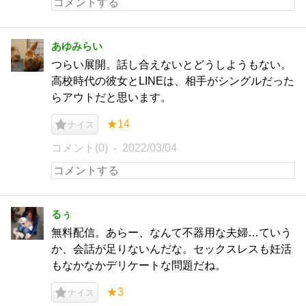
あゆみらい
つらい展開。話し合えないとどうしようもない。
高校時代の彼女とLINEは、相手がシングルだった
らアウトだと思います。
★14
ナイス
コメント(0)
2022/03/04
るぅ
無料配信。あらー、なんて不器用な夫婦…ていう
か、会話が足りないんだな。セックスレスも妊活
もなかなかデリケートな問題だね。
★3
ナイス