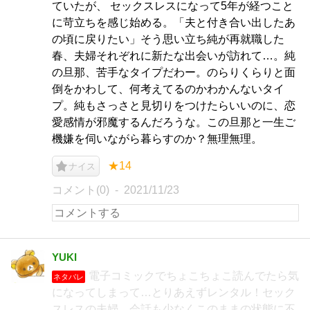
ていたが、 セックスレスになって5年が経つこと
に苛立ちを感じ始める。「夫と付き合い出したあ
の頃に戻りたい」そう思い立ち純が再就職した
春、夫婦それぞれに新たな出会いが訪れて…。純
の旦那、苦手なタイプだわー。のらりくらりと面
倒をかわして、何考えてるのかわかんないタイ
プ。純もさっさと見切りをつけたらいいのに、恋
愛感情が邪魔するんだろうな。この旦那と一生ご
機嫌を伺いながら暮らすのか？無理無理。
★14
ナイス
コメント(0)
2021/11/23
YUKI
電子コミックでちょこちょこ読んでたら気
ネタバレ
になってしまって…とりあえずレンタル！セック
スレスの夫婦、会話も少なくこのままの状態に不