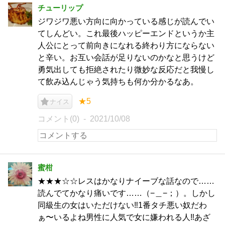
チューリップ
ジワジワ悪い方向に向かっている感じが読んでい
てしんどい。これ最後ハッピーエンドというか主
人公にとって前向きになれる終わり方にならない
と辛い。お互い会話が足りないのかなと思うけど
勇気出しても拒絶されたり微妙な反応だと我慢し
て飲み込んじゃう気持ちも何か分かるなあ。
★5
ナイス
コメント(0)
2021/10/08
蜜柑
★★★☆☆レスはかなりナイーブな話なので……
読んでてかなり痛いです……（−＿−；）。しかし
同級生の女はいただけない‼︎1番タチ悪い奴だわ
ぁ〜いるよね男性に人気で女に嫌われる人‼︎あざ