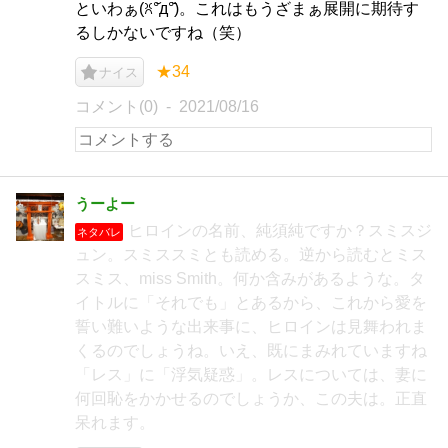
といわぁ(ꐦ°᷄д°᷅)。これはもうざまぁ展開に期待す
るしかないですね（笑）
★34
ナイス
コメント(0)
2021/08/16
うーよー
ヒロインの名前、純須純ですか？スミスジ
ネタバレ
ュン。スミススミとも読める。逆から読むとミス
スミス、miss Smith。何か含みがあるような。タ
イトルに「それでも」とあるから、これから愛を
誓い難いような出来事に、ヒロインは見舞われま
くるのでしょうね。いえ、既にまみれていますね
「レス」に「浮気疑惑」。レスについては、妻に
何回恥をかかせるのでしょうか、この夫は。正直
呆れます。