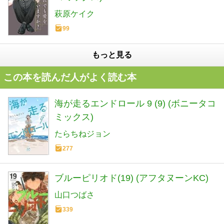
萩原ケイク
99
もっと見る
この本を読んだ人がよく読む本
海が走るエンドロール 9 (9) (ボニータコ
ミックス)
たらちねジョン
277
ブルーピリオド(19) (アフタヌーンKC)
山口つばさ
339