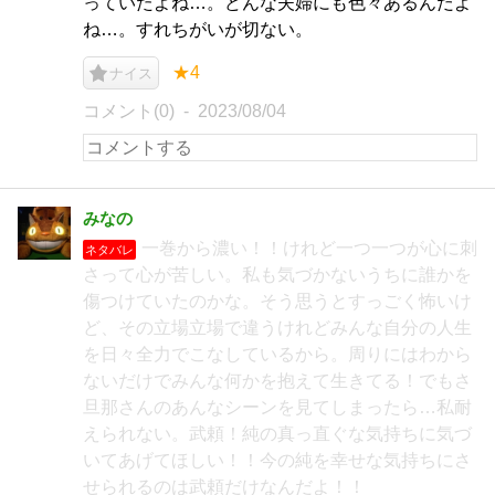
っていたよね…。どんな夫婦にも色々あるんだよ
ね…。すれちがいが切ない。
★4
ナイス
コメント(0)
2023/08/04
みなの
一巻から濃い！！けれど一つ一つが心に刺
ネタバレ
さって心が苦しい。私も気づかないうちに誰かを
傷つけていたのかな。そう思うとすっごく怖いけ
ど、その立場立場で違うけれどみんな自分の人生
を日々全力でこなしているから。周りにはわから
ないだけでみんな何かを抱えて生きてる！でもさ
旦那さんのあんなシーンを見てしまったら…私耐
えられない。武頼！純の真っ直ぐな気持ちに気づ
いてあげてほしい！！今の純を幸せな気持ちにさ
せられるのは武頼だけなんだよ！！