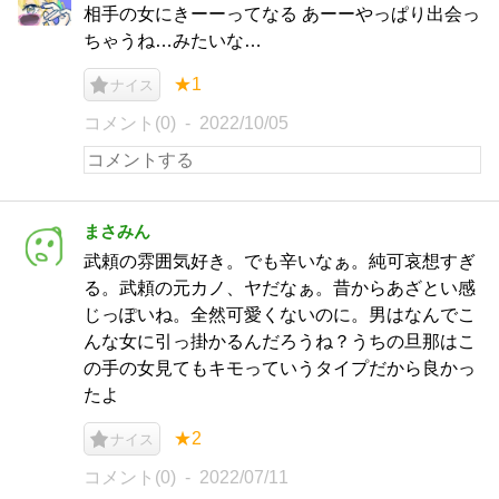
相手の女にきーーってなる あーーやっぱり出会っ
ちゃうね…みたいな…
★1
ナイス
コメント(0)
2022/10/05
まさみん
武頼の雰囲気好き。でも辛いなぁ。純可哀想すぎ
る。武頼の元カノ、ヤだなぁ。昔からあざとい感
じっぽいね。全然可愛くないのに。男はなんでこ
んな女に引っ掛かるんだろうね？うちの旦那はこ
の手の女見てもキモっていうタイプだから良かっ
たよ
★2
ナイス
コメント(0)
2022/07/11