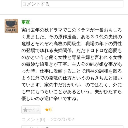
更夜
実は去年の秋ドラマでこのドラマが一番おもしろ
く見ました。その原作漫画。ある３０代の夫婦の
危機とそれぞれ高校の同級生、職場の年下の男性
の登場でゆれる夫婦関係。ただドロドロな恋愛も
のかというと働く女性と専業主婦と言われる女性
の微妙な線引きが丁寧。主人公の純が嫌な事があ
った時、仕事に没頭することで精神の調和を図る
ように外での発散の仕方というのもきちんと描い
ています。家の中だけがいい、のではなく、外に
も中にもつらいことがあるという。夫がひたすら
優しいのが逆に辛いですね。
★6
ナイス
コメント(0)
2022/07/02