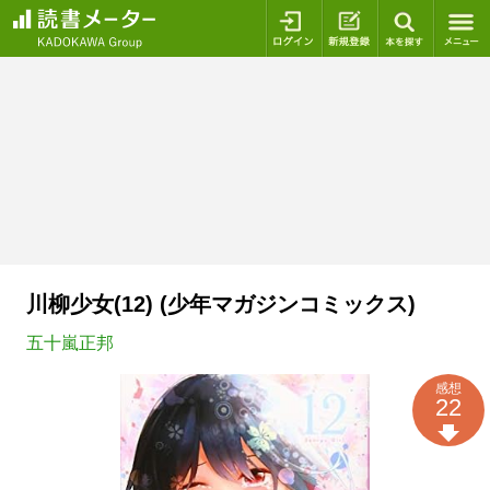
ログイン
新規登録
本を探
川柳少女(12) (少年マガジンコミックス)
五十嵐正邦
感想
22