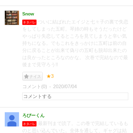
Snow
ついに結ばれたエイジと七々子の裏で失恋
ネタバレ
をしてしまった五町。琴姉の時もそうだったけど
やっぱり失恋してるところを見てしまうと辛い気
持ちになる。でもこれをきっかけに五町は前の自
分に戻ることが出来て偽りの五町も脱却出来たの
は良かったところなのかな。 次巻で完結なので最
後まで見守ろう!!
★3
ナイス
コメント(0)
2020/07/04
ろびーくん
最新刊まで読了。この巻で完結しているも
ネタバレ
のと思い込んでいた。全体を通して、ギャグは結