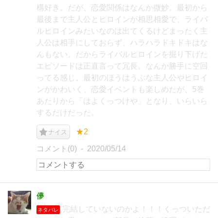
構好き。だが、恋愛関係はなんか微妙。最初から
最後まで主人公とヒロインが相思相愛で、ライバ
ルヒロインみたいなのは出てくるけどまったく主
人公は相手にしておらず、ハラハラドキドキはな
んもない。だからライバルヒロインを掘り下げた
エピソードは正直言って冗長。なんか勝手に空回
ってる感じ。最初のほうはうぶな主人公やヒロイ
ンがかわいく、恋愛イベントも楽しめたが、5巻
あたりから「はよくっつけや」となり、いらいら
するだけだった。
★2
ナイス
コメント(0)
2020/05/14
儚
完結していないのかよ！！！くっついただ
ネタバレ