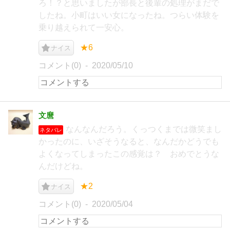
ろ！？と思いましたが部長と後輩の処理がまだで
したね。小町はいい女になったね。つらい体験を
乗り越えられて一安心。
★6
ナイス
コメント(0)
2020/05/10
文麿
なんなんだろう。くっつくまでは微笑まし
ネタバレ
かったのに、いざそうなると、なんだかどうでも
よくなってしまったこの感覚は？ おめでとうな
んだけどね。
★2
ナイス
コメント(0)
2020/05/04