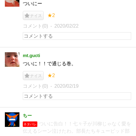
ついにー
★2
ナイス
コメント(0)
2020/02/22
mt.gucti
ついに！！で通じる巻。
★2
ナイス
コメント(0)
2020/02/19
ちー
ついに告白！！七々子が川柳じゃなく愛を
ネタバレ
伝えるシーン泣けたわ。部長たちキューピッド部