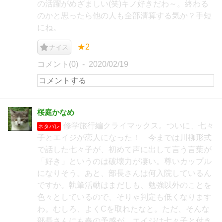
の活躍がめざましい(笑)キノ好きだわ～。終わる
のかと思ったら他の人も全部清算する気か？手短
にね。
★2
ナイス
コメント(0)
2020/02/19
桜庭かなめ
修学旅行編クライマックス。ついに、七々
ネタバレ
子とエイジが恋人になった！ 今までは川柳形式
で話した七々子が、初めて声に出して言う言葉が
「好き」というのは破壊力が凄い。尊いカップル
になりそう。あと、部長さんは何入院しているん
ですか。執筆活動はまだしも、勉強以外のことを
色々としているので、そりゃ判定も低くなります
わ。むしろ、よくCを取れたなと。ただ、そんな
部長さんにも春の予感が。エイジは七々子と付き