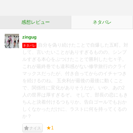
感想レビュー
ネタバレ
zingug
自分を偽り続けたことで自爆した五町。対
ネタバレ
して、言いたいことがありすぎるものの、シンプ
ルすぎる本心をぶつけたことで勝利した七々子。
これが最終巻でも違和感がない修学旅行のクライ
マックスだったが、付き合ってからのイチャつき
を続けるのね。 五央利が最後の最後に動くこと
で、関係性に変化がありそうだが。いや、あの2
人の世界は厚すぎるぞ。 そして、部長の恋にもき
ちんと決着付けるつもりか。告白ゴールでもおか
しくなかっただけに、ラストに何を持ってくるの
か？
★1
ナイス