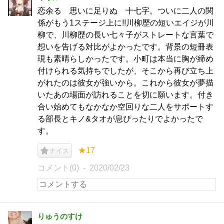
恋余る 思いに足りぬ 十七字。ついに二人の関
係がもう1ステージ上に!!川柳歴の短いエイジが川
柳で、川柳歴の長い七々子がストレートな言葉で
想いを告げる対比がよかったです。背景の短冊表
現も素晴らしかったです。小町は本当に胸が締め
付けられる気持ちでしたが、そこから再び立ち上
がれたのは彼女が強いから。これから彼女が夢描
いたあの場面が訪れることを切に願います。付き
合い始めてもなかなか空回りな二人をサポートす
る部長とキノ&タオが息ぴったりでよかったで
す。
★17
ナイス
コメント(0)
2020/02/23
りゅうのすけ