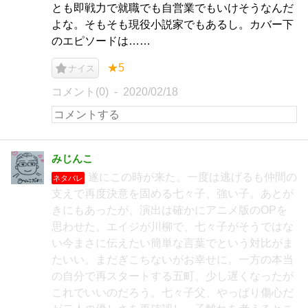
とも即戦力で就職でも自営業でもいけそうなんだ
よな。そもそも現役小説家でもあるし。カバー下
のエピソードは……
★5
ナイス
コメント(0)
2020/02/18
みじんこ
遂にこの時が来た。一度は逃げるも仲間の
ネタバレ
支えで再度決意を固める七々子、強い子。あとが
きにもあったが、演出は確かにアニメ版のOPを
思わせた。エイジが川柳で、七々子がそうではな
い今まさに伝えたい簡単な言葉でという対比がま
たいい。まだぎこちないがお幸せに。一方の本当
の自分で再スタートする五町、少し遅くなったが
これでいいのだろう。七々子父、やっぱり傷心だ