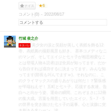
★6
ナイス
コメント(0)
2022/08/17
竹城 俊之介
美少女の涙と笑顔が美しく表紙を飾る12
ネタバレ
巻。表紙裏の撮影風景も好き。 基本コメディなこ
のマンガ。そしてエイジと七々子が相思相愛なこ
とは登場人物＆読者ほぼ全員が知ってます。だか
ら告白すれば成功するに決まってます。みんな知
ってます(部長も叫んでますｗ)。それなのに、こ
のクライマックスの盛りあがりは何だ！？緊張感
が半端ねえぞ！ 五町と七々子、応援する友達、告
白へと向かう姿、運命の瞬間、これぞまさに12冊
の集大成。言葉を用意していたエイジ、5・7・5
の世界を突き抜けた七々子の返事。心と涙腺に突
き刺さる名シーン。涙。