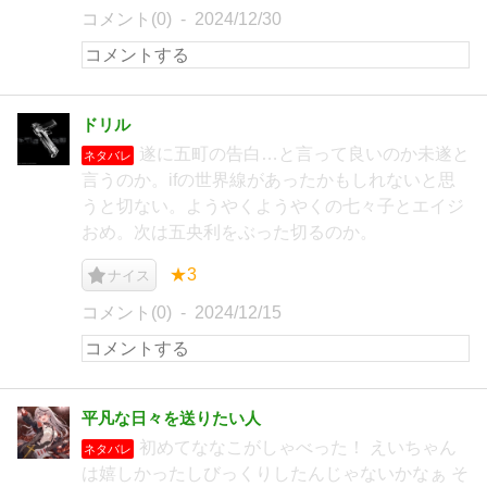
コメント(0)
2024/12/30
ドリル
遂に五町の告白…と言って良いのか未遂と
ネタバレ
言うのか。ifの世界線があったかもしれないと思
うと切ない。ようやくようやくの七々子とエイジ
おめ。次は五央利をぶった切るのか。
★3
ナイス
コメント(0)
2024/12/15
平凡な日々を送りたい人
初めてななこがしゃべった！ えいちゃん
ネタバレ
は嬉しかったしびっくりしたんじゃないかなぁ そ