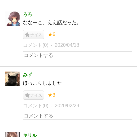
ろろ
ななーこ、ええ話だった。
★6
ナイス
コメント(0)
2020/04/18
みず
ほっこりしました
★3
ナイス
コメント(0)
2020/02/29
キリル