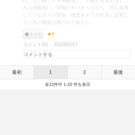
が二人の優しさを再確認し、子離れを考えるとこ
ろは感慨深い。受験がヤバそうながら、恋も進展
しそうなアマネ部長、残念キャラが完全に定着し
ているが最後は報われて欲しい。
★5
ナイス
コメント(0)
2020/02/17
最初
1
2
最後
全22件中 1-20 件を表示