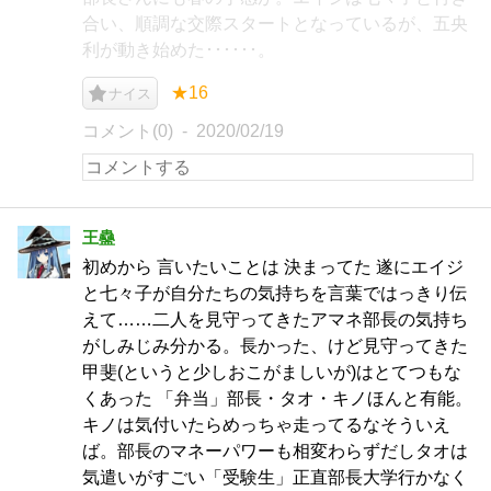
合い、順調な交際スタートとなっているが、五央
利が動き始めた･･････。
★16
ナイス
コメント(0)
2020/02/19
王蠱
初めから 言いたいことは 決まってた 遂にエイジ
と七々子が自分たちの気持ちを言葉ではっきり伝
えて……二人を見守ってきたアマネ部長の気持ち
がしみじみ分かる。長かった、けど見守ってきた
甲斐(というと少しおこがましいが)はとてつもな
くあった 「弁当」部長・タオ・キノほんと有能。
キノは気付いたらめっちゃ走ってるなそういえ
ば。部長のマネーパワーも相変わらずだしタオは
気遣いがすごい「受験生」正直部長大学行かなく