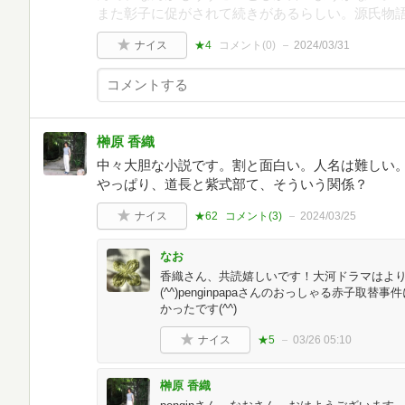
また彰子に促がされて続きがあるらしい。源氏物
ナイス
★4
コメント(
0
)
2024/03/31
榊原 香織
中々大胆な小説です。割と面白い。人名は難しい
やっぱり、道長と紫式部て、そういう関係？
ナイス
★62
コメント(
3
)
2024/03/25
なお
香織さん、共読嬉しいです！大河ドラマはよ
(^^)penginpapaさんのおっしゃる赤子
かったです(^^)
ナイス
★5
03/26 05:10
榊原 香織