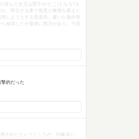
の産んだ女児は賢子(かたこ)となる?ま
康が、即位する事で最悪の事態を憂えた
利用しようとする悪道長。書いた最終巻
から崩壊したが最後に救済があり。子供
衝撃的だった
利用されたというところが、印象深い。