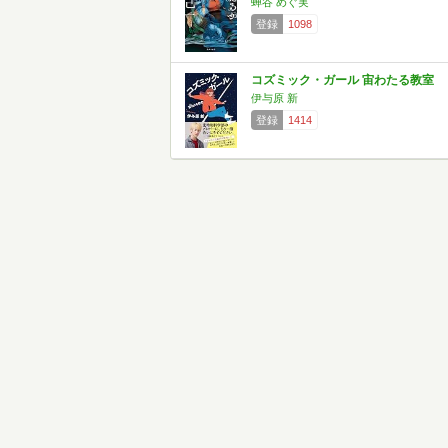
蝉谷 めぐ実
登録
1098
コズミック・ガール 宙わたる教室
伊与原 新
登録
1414