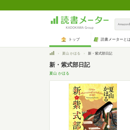
Amazo
トップ
読書メーターと
トップ
夏山 かほる
新・紫式部日記
新・紫式部日記
夏山 かほる