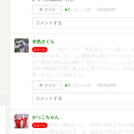
ナイス
★3
コメント(
0
)
2024/11/21
水色さくら
◎／大河ドラマ「光る君へ」で（若いこ
ネタバレ
ぽく描かれていることに違和感を覚えていたので
けた腹黒い感じの人物だと思っていた）、こちら
出産の時期が大河と違うなと思っていたら、そん
撃。おもしろく読めました。
ナイス
★3
コメント(
0
)
2024/10/05
かっこちゃん
意外と面白かった。NHKの大河ドラマの
ネタバレ
は大いに異なるけれど、又、道長との子なの？だけ