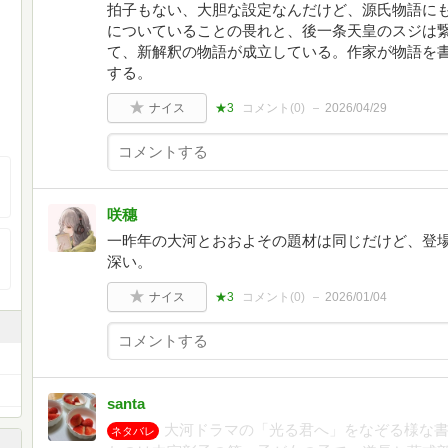
拍子もない、大胆な設定なんだけど、源氏物語に
についていることの畏れと、後一条天皇のスジは
て、新解釈の物語が成立している。作家が物語を
する。
ナイス
★3
コメント(
0
)
2026/04/29
咲穗
一昨年の大河とおおよその題材は同じだけど、登
深い。
ナイス
★3
コメント(
0
)
2026/01/04
santa
大河ドラマの「光る君へ」をなぞる様な書
ネタバレ