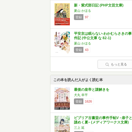
新・紫式部日記 (PHP文芸文庫)
夏山 かほる
登録
97
平安京は眠らない-わかむらさきの事
件記 (中公文庫 な 82-1)
夏山 かほる
登録
43
もっと見る
この本を読んだ人がよく読む本
最後の皇帝と謎解きを
犬丸 幸平
登録
1626
ビブリア古書堂の事件手帖V ~扉子
謎めく夏~ (メディアワークス文庫)
三上 延