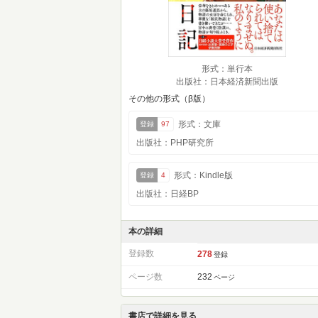
形式：単行本
出版社：日本経済新聞出版
その他の形式（β版）
形式：文庫
登録
97
出版社：PHP研究所
形式：Kindle版
登録
4
出版社：日経BP
本の詳細
登録数
278
登録
ページ数
232
ページ
書店で詳細を見る