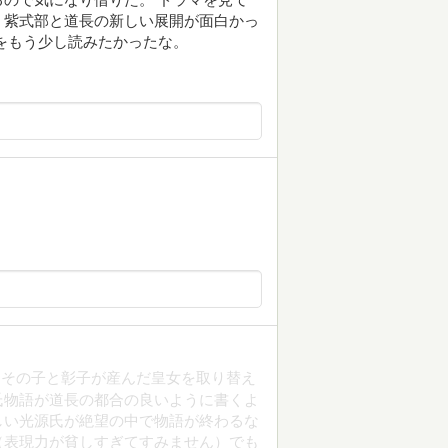
。紫式部と道長の新しい展開が面白かっ
をもう少し読みたかったな。
、その子と彰子が産んだ皇女を取り替え
氏物語が道長の都合の良いように書くよ
しい光源氏が絶望の中で物語が終わるな
（表現力が貧しすぎてすみません）でも