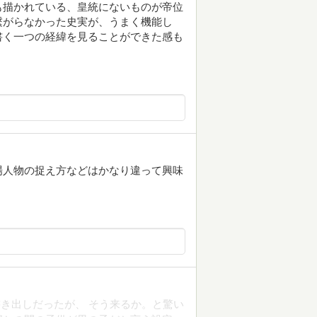
も描かれている、皇統にないものが帝位
繋がらなかった史実が、うまく機能し
書く一つの経緯を見ることができた感も
場人物の捉え方などはかなり違って興味
き出しだったが、 そう来るか。と驚い