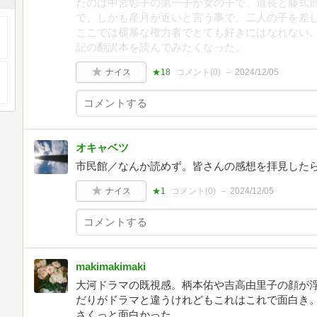
たのは中宮彰子の第一子が女の子で、道長と藤式
で、しかも産月が近いと言う事で、二人の子を差し
ここでは横暴な権力者でとても好きにはなれない
記の翻訳本を読んでみたくなった。
ナイス
★18
コメント(
0
)
2024/12/05
オキャベツ
市民館／なんか読めず。皆さんの感想を拝見した
ナイス
★1
コメント(
0
)
2024/12/05
makimakimaki
大河ドラマの既視感。柄本佑や吉高由里子の顔が
だりがドラマと違うけれどもこれはこれで面白き。
さくっと面白かった。