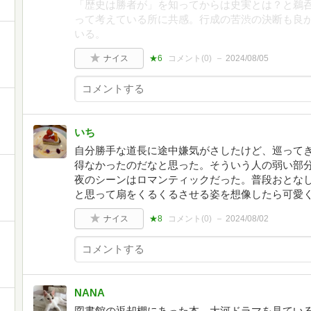
「歴史は勝者が」を知ってからは史実とは？と鵜
って考えている所に共感。行成の苦渋の決断も良か
いる。
ナイス
★6
コメント(
0
)
2024/08/05
いち
自分勝手な道長に途中嫌気がさしたけど、巡って
得なかったのだなと思った。そういう人の弱い部
夜のシーンはロマンティックだった。普段おとな
と思って扇をくるくるさせる姿を想像したら可愛
ナイス
★8
コメント(
0
)
2024/08/02
NANA
図書館の返却棚にあった本。大河ドラマを見ている