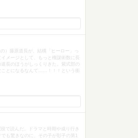
ろの）藤原道長が、結構「ヒーロー」っ
（イメージとして、もっと権謀術数に長
の道長のほうがしっくりきた。紫式部の
なことになるなんて……！！！という衝
配役で読んだ。ドラマと時期や成り行き
でも驚きなのに、その子が彰子の第1