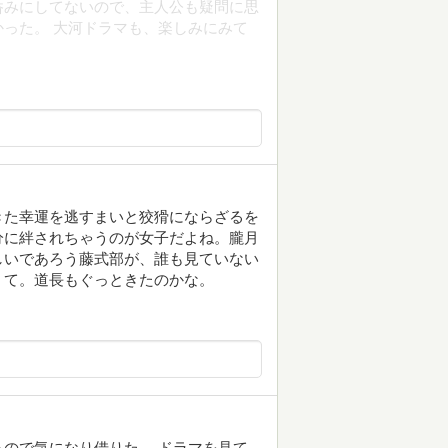
呑みにしてないので、主人公も疑問に思
った。 大河ドラマも、楽しみにみて
きた幸運を逃すまいと狡猾にならざるを
分に絆されちゃうのが女子だよね。朧月
しいであろう藤式部が、誰も見ていない
くて。道長もぐっときたのかな。
ので気になり借りた。 ドラマを見て