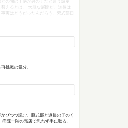
部との間の子供が男の子だと言う設定
替えるとは。 大胆な展開だ。道長は
。事実はどうだったんだろう。紫式部日
ら再挑戦の気分。
浮かびつつ読む。藤式部と道長の子のく
 病院一階の売店で思わず手に取る。