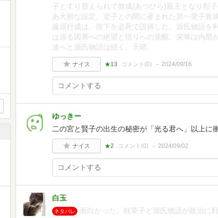
子とすり替えられて敦成(あつひら)親王となり彰子
あ大胆な設定。定子との間に産まれた第一皇子敦
藤原行成は、陛下を必死で説得した。源氏物語を
は巡る因果への絶望と悟りへの覚醒。栄華は内部
達へと源氏物語は続く。天晴。
ナイス
★13
コメント(
0
)
2024/09/16
ゆっきー
二の宮と賢子の出生の秘密が「光る君へ」以上に
ナイス
★2
コメント(
0
)
2024/09/02
と
白玉
面白かった。枕草子と源氏物語が政治に
ネタバレ