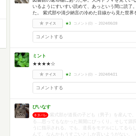
いるようにすいすい読めて、あっという間に読了
た。 紫式部や清少納言の冷めた目線から見た世界
ナイス
★3
コメント(
0
)
2024/06/28
ミント
★★★★☆
ナイス
★2
コメント(
0
)
2024/04/21
びいなす
紫式部が道長の子ども（男子）を産んで
ネタバレ
る…思ってもなかった展開にびっくり。そして源
うに指示される。でも、道長をモデルにしてるら
んて、なんかもうすごいとしか言いようがない。