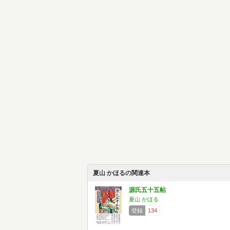
夏山 かほるの関連本
源氏五十五帖
夏山 かほる
登録
134