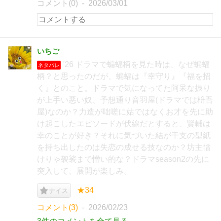
コメント(0)
2026/03/01
いちご
'26 ドラマで蝙蝠柄を見た時は、なぜ蝙蝠
ネタバレ
柄？と思ったのだが、蝙蝠は『幸守り』『福を招
く』とのこと。ドラマで気になってた阿呆な振り
が上手い悪い奴、予想通り音羽屋(ドラマでは枡吾
屋)なのか？力造が咄嗟に姑ではなくお才を先に助
け起こしたエピソードが伏線だとすると、賢輔は
幸のことが好き？それに気づいた結が干支の型紙
を持ち出したのは失恋の成せる技なのか？坊主憎
けりゃ袈裟まで憎い的な？ドラマseason2の先に
突入して、展開が楽しみ。
★34
ナイス
コメント(3)
2026/02/23