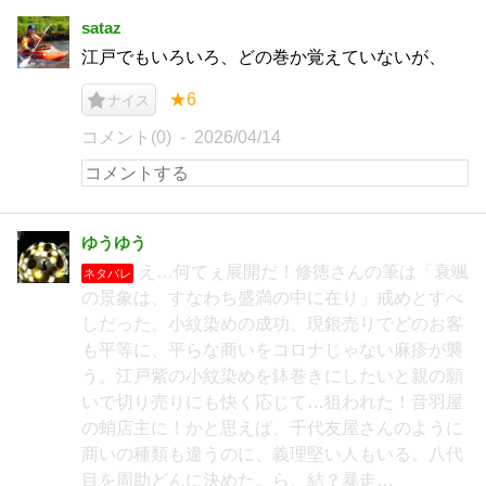
sataz
江戸でもいろいろ、どの巻か覚えていないが、
★6
ナイス
コメント(0)
2026/04/14
ゆうゆう
え…何てぇ展開だ！修徳さんの筆は「衰颯
ネタバレ
の景象は、すなわち盛満の中に在り」戒めとすべ
しだった。小紋染めの成功、現銀売りでどのお客
も平等に、平らな商いをコロナじゃない麻疹が襲
う。江戸紫の小紋染めを鉢巻きにしたいと親の願
いで切り売りにも快く応じて…狙われた！音羽屋
の蛸店主に！かと思えば、千代友屋さんのように
商いの種類も違うのに、義理堅い人もいる。八代
目を周助どんに決めた。ら、結？暴走…