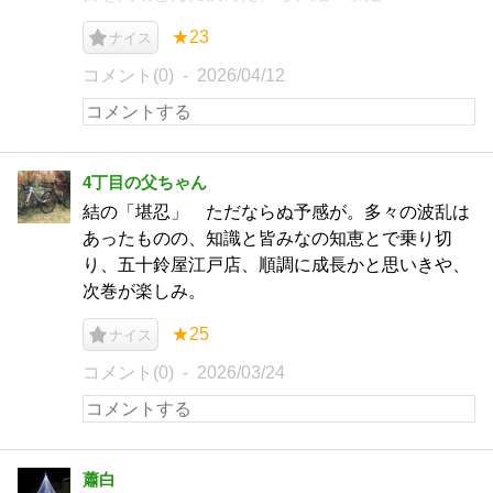
★23
ナイス
コメント(0)
2026/04/12
4丁目の父ちゃん
結の「堪忍」 ただならぬ予感が。多々の波乱は
あったものの、知識と皆みなの知恵とで乗り切
り、五十鈴屋江戸店、順調に成長かと思いきや、
次巻が楽しみ。
★25
ナイス
コメント(0)
2026/03/24
蕭白