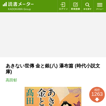
ログイン
新規登録
本を探
あきない世傳 金と銀(八) 瀑布篇 (時代小説文
庫)
高田郁
感想
1263