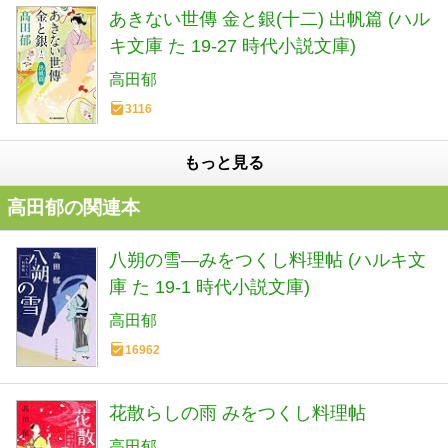
あきない世傳 金と銀(十二) 出帆篇 (ハル
キ文庫 た 19-27 時代小説文庫)
高田郁
3116
もっと見る
高田郁の関連本
八朔の雪―みをつくし料理帖 (ハルキ文
庫 た 19-1 時代小説文庫)
高田郁
16962
花散らしの雨 みをつくし料理帖
高田郁