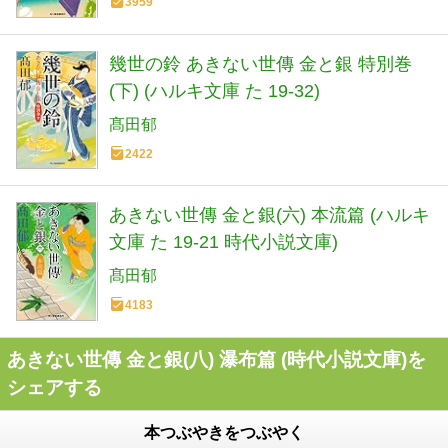
3959
幾世の鈴 あきない世傳 金と銀 特別巻
(下) (ハルキ文庫 た 19-32)
髙田郁
2422
あきない世傳 金と銀(六) 本流篇 (ハルキ
文庫 た 19-21 時代小説文庫)
髙田郁
4183
あきない世傳 金と銀(八) 瀑布篇 (時代小説文庫)を
シェアする
本つぶやきをつぶやく