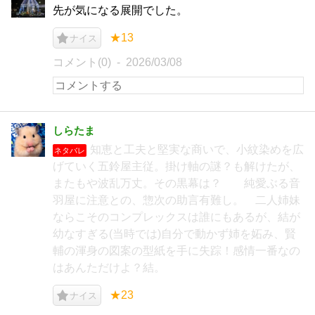
先が気になる展開でした。
★13
ナイス
コメント(0)
2026/03/08
しらたま
知恵と工夫と堅実な商いで、小紋染めを広
ネタバレ
げていく五鈴屋主従。掛け軸の謎？も解けたが、
またもや波乱万丈。その黒幕は？ 純愛ぶる音
羽屋に注意との、惣次の助言有難し。 二人姉妹
ならこそのコンプレックスは誰にもあるが、結が
幼なすぎる(当時では)自分で動かず姉を妬み、賢
輔の渾身の図案の型紙を手に失踪！感情一番なの
はあんただけよ？結。
★23
ナイス