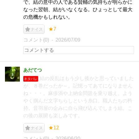
で、結の意中の人である賢輔の気持ちが明らかに
なった翌朝、結がいなくなる。ひょっとして最大
の危機かもしれない。
★7
ナイス
コメント(0)
2026/07/09
あだてつ
結の反乱はもう少し後かと思っていました
ネタバレ
が、８巻だったか～。記憶ってあてになりません
ね・・・。麻疹渦や上納金問題を乗り越え、よう
やく掴んだ文字ちらしという糸口。職人たちの矜
持。音羽屋の企みに自ら飛び込んでしまう結。こ
の後の展開も楽しみです。
★12
ナイス
コメント(0)
2026/06/20