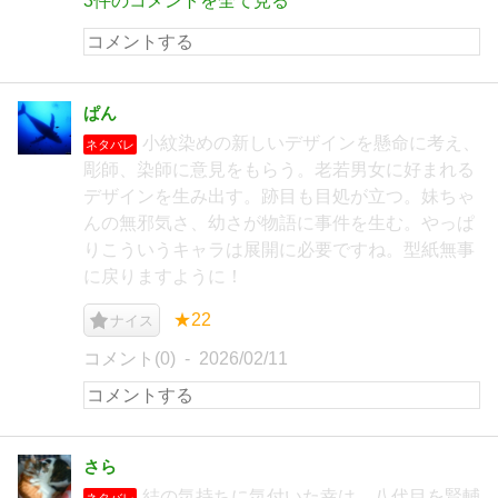
3件のコメントを全て見る
ぱん
小紋染めの新しいデザインを懸命に考え、
ネタバレ
彫師、染師に意見をもらう。老若男女に好まれる
デザインを生み出す。跡目も目処が立つ。妹ちゃ
んの無邪気さ、幼さが物語に事件を生む。やっぱ
りこういうキャラは展開に必要ですね。型紙無事
に戻りますように！
★22
ナイス
コメント(0)
2026/02/11
さら
結の気持ちに気付いた幸は、八代目を賢輔
ネタバレ