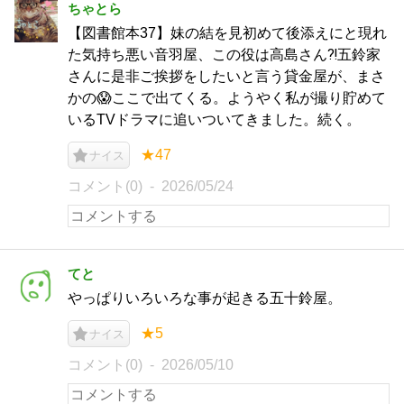
ちゃとら
【図書館本37】妹の結を見初めて後添えにと現れ
た気持ち悪い音羽屋、この役は高島さん⁈五鈴家
さんに是非ご挨拶をしたいと言う貸金屋が、まさ
かの😱ここで出てくる。ようやく私が撮り貯めて
いるTVドラマに追いついてきました。続く。
★47
ナイス
コメント(0)
2026/05/24
てと
やっぱりいろいろな事が起きる五十鈴屋。
★5
ナイス
コメント(0)
2026/05/10