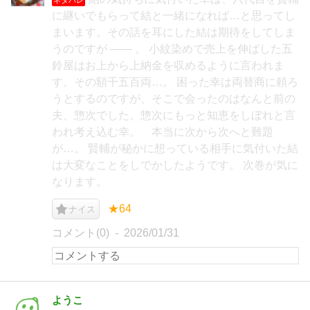
に継いでもらって結と一緒になれば…と思ってし
まいます。その話を耳にした結は期待をしてしま
うのですが —— 。 小紋染めで売上を伸ばした五
鈴屋はお上から上納金を収めるように言われま
す。その額千五百両…。 困った幸は両替商に頼ろ
うとするのですが、そこで会ったのはなんと前の
夫、惣次でした。惣次にもっと知恵をしぼれと言
われ考え込む幸。 本当に次から次へと難題
が…。 賢輔が秘かに想っている相手に気付いた結
は大変なことをしでかしたようです。 次巻が気に
なります。
★64
ナイス
コメント(0)
2026/01/31
ようこ