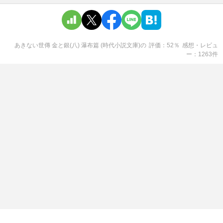
あきない世傳 金と銀(八) 瀑布篇 (時代小説文庫)
の
評価
52
％
感想・レビュ
ー
1263
件