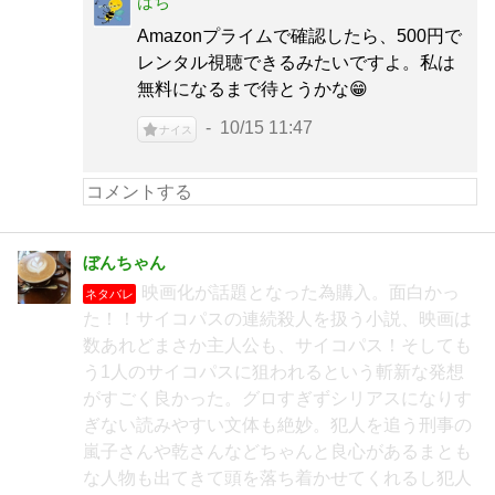
はち
Amazonプライムで確認したら、500円で
レンタル視聴できるみたいですよ。私は
無料になるまで待とうかな😁
10/15 11:47
ナイス
ぼんちゃん
映画化が話題となった為購入。面白かっ
ネタバレ
た！！サイコパスの連続殺人を扱う小説、映画は
数あれどまさか主人公も、サイコパス！そしても
う1人のサイコパスに狙われるという斬新な発想
がすごく良かった。グロすぎずシリアスになりす
ぎない読みやすい文体も絶妙。犯人を追う刑事の
嵐子さんや乾さんなどちゃんと良心があるまとも
な人物も出てきて頭を落ち着かせてくれるし犯人