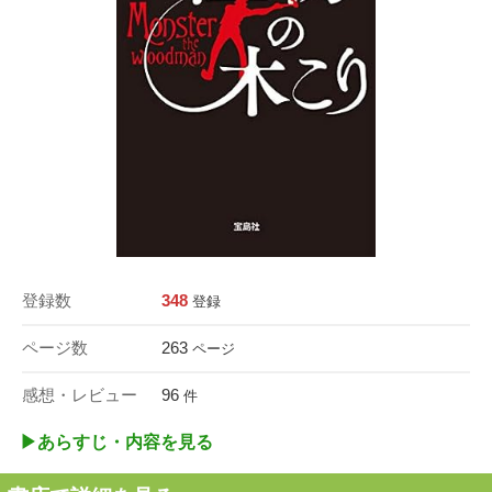
登録数
348
登録
ページ数
263
ページ
感想・レビュー
96
件
▶︎あらすじ・内容を見る