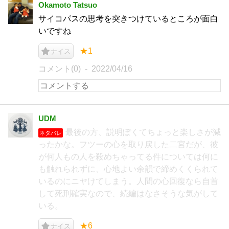
Okamoto Tatsuo
サイコパスの思考を突きつけているところが面白
いですね
★1
ナイス
コメント(0)
2022/04/16
UDM
最後の方、説明ぽくてちょっと楽しさが減
ネタバレ
ったかな。フツーの心を取り戻した二宮だが、彼
が何人もの人を殺めちゃってる件については何に
も触れられずに、心地よい余韻で締めくくられて
いるのにニヤけてしまう。人間の心回復なら自首
して死刑確実なので、続編はなさそうな気がして
いる。
★6
ナイス