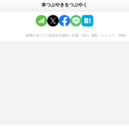
本つぶやきをつぶやく
怪物の木こり (宝島社文庫)
の
評価
65
％
感想・レビュー
96
件