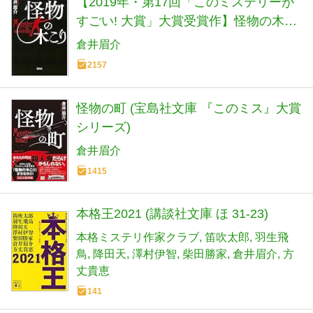
【2019年・第17回「このミステリーが
すごい! 大賞」大賞受賞作】怪物の木こ
り (宝島社文庫 『このミス』大賞シリー
倉井眉介
ズ)
2157
怪物の町 (宝島社文庫 『このミス』大賞
シリーズ)
倉井眉介
1415
本格王2021 (講談社文庫 ほ 31-23)
本格ミステリ作家クラブ
笛吹太郎
羽生飛
鳥
降田天
澤村伊智
柴田勝家
倉井眉介
方
丈貴恵
141