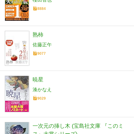
8884
熟柿
佐藤正午
9077
暁星
湊かなえ
9029
一次元の挿し木 (宝島社文庫 『このミ
ス』大賞シリーズ)