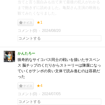
当てと言う面白みも出て来て最後の犯人がわかる
まで飽きずに読めました。亀梨さん主演の映画も
観てみたくなりました。
★1
ナイス
コメント(0)
2024/08/20
かんたろー
猟奇的なサイコパス同士の戦いを描いたサスペン
ス 脳チップのくだりからストーリーは陳腐になっ
ていくがテンポの良い文体で読み進むのは容易だ
った
★4
ナイス
コメント(0)
2024/07/05