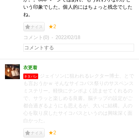
いう印象でした。個人的にはちょっと残念でした
ね。
★2
ナイス
コメント(0)
2022/02/18
衣更着
ジェイソンに狙われるレクター博士、とで
ネタバレ
も言おうかｗ そんなサイコパス祭りのサスペンス
ミステリー。軽快にテンポよく読ませてくれるの
で、サラッと楽しめる良書。脳チップの設定がご
都合過ぎるようにも思えるが、大いに結構。人の
心を取り戻したサイコパスというのは興味深く面
白かった。
★2
ナイス