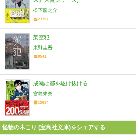
松下龍之介
23397
架空犯
東野圭吾
8541
成瀬は都を駆け抜ける
宮島未奈
12694
怪物の木こり (宝島社文庫)をシェアする