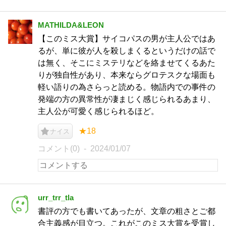
MATHILDA&LEON
【このミス大賞】サイコパスの男が主人公ではあ
るが、単に彼が人を殺しまくるというだけの話で
は無く、そこにミステリなどを絡ませてくるあた
りが独自性があり、本来ならグロテスクな場面も
軽い語りの為さらっと読める。物語内での事件の
発端の方の異常性が凄まじく感じられるあまり、
主人公が可愛く感じられるほど。
★18
ナイス
コメント(0)
2024/01/07
urr_trr_tla
書評の方でも書いてあったが、文章の粗さとご都
合主義感が目立つ。これがこのミス大賞を受賞し