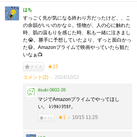
はち
すっごく先が気になる終わり方だったけど、、こ
の余韻がいいのかな☺️。怪物が、人の心に触れた
時、肌の温もりを感じた時、私も一緒に泣きまし
た😭。勝手に予想していたより、ずっと面白かっ
た😃。Amazonプライムで映画やっていたら観た
いなぁ📺
★15
ナイス
コメント(2)
2024/10/12
itsuki 0602-26
マジでAmazonプライムでやってほし
い。 ﾚﾝﾀﾙｼﾖｳｶﾅ。
★1
10/15 11:25
ナイス