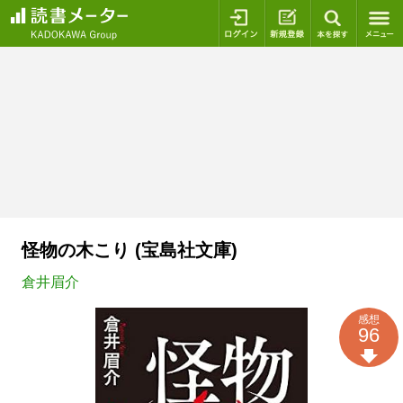
ログイン
新規登録
本を探
怪物の木こり (宝島社文庫)
倉井眉介
感想
96