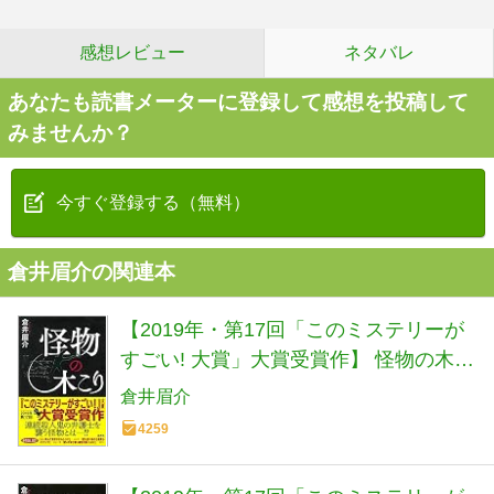
感想レビュー
ネタバレ
あなたも読書メーターに登録して感想を投稿して
みませんか？
今すぐ登録する（無料）
倉井眉介の関連本
【2019年・第17回「このミステリーが
すごい! 大賞」大賞受賞作】 怪物の木こ
り
倉井眉介
4259