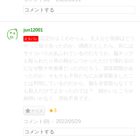
jun12001
設定がよくわからん。主人公と医師はどう
ネタバレ
やって知り合ったのか。偶然だとしたら、街には
サイコパスがあふれているのだろうか。脳チップ
も殴られたり斧の柄がぶつかっただけで壊れるの
になぜ数十年無事だったのだろう。賞味期限があ
ったのか。そもそも子供たちに人体実験をしたこ
とは判明しているのだから、脳を全部取らなくて
も殺人だけでよかったのでは？ 細かいところが
納得いかなく、消化不良です。
★3
ナイス
コメント(0)
2022/05/29