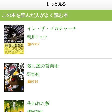
もっと見る
この本を読んだ人がよく読む本
イン・ザ・メガチャーチ
朝井リョウ
22117
殺し屋の営業術
野宮有
9315
失われた貌
櫻田智也