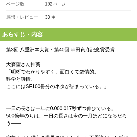
ページ数
192
ページ
感想・レビュー
33
件
あらすじ・内容
第3回 八重洲本大賞・第40回 寺田寅彦記念賞受賞
大森望さん推薦!
「明晰でわかりやすく、面白くて叙情的。
科学と詩情。
ここにはSF100冊分のネタが詰まっている。」
一日の長さは一年に0.000 017秒ずつ伸びている。
500億年のちは、一日の長さは今の一月ほどになるだろ
う――