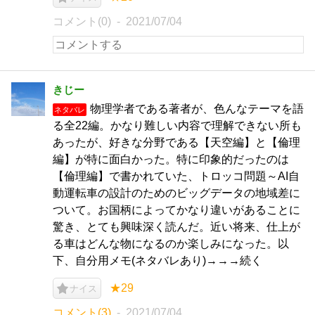
コメント(0)
2021/07/04
きじー
物理学者である著者が、色んなテーマを語
ネタバレ
る全22編。かなり難しい内容で理解できない所も
あったが、好きな分野である【天空編】と【倫理
編】が特に面白かった。特に印象的だったのは
【倫理編】で書かれていた、トロッコ問題～AI自
動運転車の設計のためのビッグデータの地域差に
ついて。お国柄によってかなり違いがあることに
驚き、とても興味深く読んだ。近い将来、仕上が
る車はどんな物になるのか楽しみになった。以
下、自分用メモ(ネタバレあり)→→→続く
★29
ナイス
コメント(3)
2021/07/04