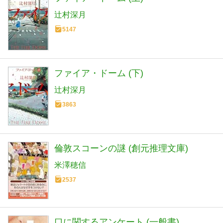
辻村深月
5147
ファイア・ドーム (下)
辻村深月
3863
倫敦スコーンの謎 (創元推理文庫)
米澤穂信
2537
口に関するアンケート (一般書)