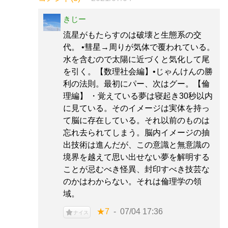
きじー
流星がもたらすのは破壊と生態系の交
代。 •彗星→周りが気体で覆われている。
水を含むので太陽に近づくと気化して尾
を引く。【数理社会編】•じゃんけんの勝
利の法則。最初にパー、次はグー。【倫
理編】 ・覚えている夢は寝起き30秒以内
に見ている。そのイメージは実体を持っ
て脳に存在している。それ以前のものは
忘れ去られてしまう。脳内イメージの抽
出技術は進んだが、この意識と無意識の
境界を越えて思い出せない夢を解明する
ことが忌むべき怪異、封印すべき技芸な
のかはわからない。それは倫理学の領
域。
★7
07/04 17:36
ナイス