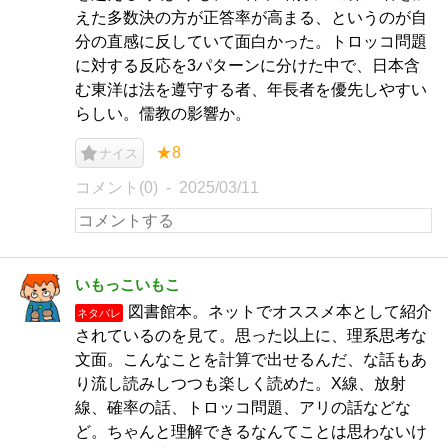
えた多数決の方が正答率が高まる、というのが自
分の直感に反していて面白かった。トロッコ問題
に対する反応を3パターンに分けた中で、日本含
む東洋は法を遵守する者、年長者を優先しやすい
らしい。儒教の影響か。
★8
ナイス
コメント(0)
2025/03/11
いもっこいもこ
図書館本。ネットでオススメ本として紹介
ネタバレ
されているのを見て。思った以上に、理系思考な
文面。こんなことを計算で出せるんだ、な話もあ
り流し読みしつつも楽しく読めた。X線、放射
線、確率の話、トロッコ問題、アリの話などな
ど。ちゃんと理解できるなんてことは思わないけ