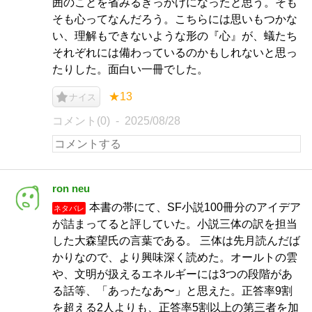
囲のことを省みるきっかけになったと思う。そも
そも心ってなんだろう。こちらには思いもつかな
い、理解もできないような形の『心』が、蟻たち
それぞれには備わっているのかもしれないと思っ
たりした。面白い一冊でした。
★13
ナイス
コメント(0)
2025/08/28
ron neu
本書の帯にて、SF小説100冊分のアイデア
ネタバレ
が詰まってると評していた。小説三体の訳を担当
した大森望氏の言葉である。 三体は先月読んだば
かりなので、より興味深く読めた。オールトの雲
や、文明が扱えるエネルギーには3つの段階があ
る話等、「あったなあ〜」と思えた。正答率9割
を超える2人よりも、正答率5割以上の第三者を加