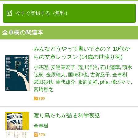
今すぐ登録する（無料）
全卓樹の関連本
みんなどうやって書いてるの？ 10代か
らの文章レッスン (14歳の世渡り術)
小沼理
安達茉莉子
荒川洋治
石山蓮華
頭木
弘樹
金原瑞人
国崎和也
古賀及子
全卓樹
武田砂鉄
乗代雄介
服部文祥
pha
僕のマリ
宮崎智之
390
渡り鳥たちが語る科学夜話
全卓樹
370