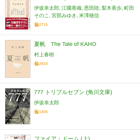
伊坂幸太郎
江國香織
恩田陸
梨木香歩
町田
そのこ
宮部みゆき
米澤穂信
2715
夏帆 The Tale of KAHO
村上春樹
2924
777 トリプルセブン (角川文庫)
伊坂幸太郎
1405
ファイア・ドーム (上)