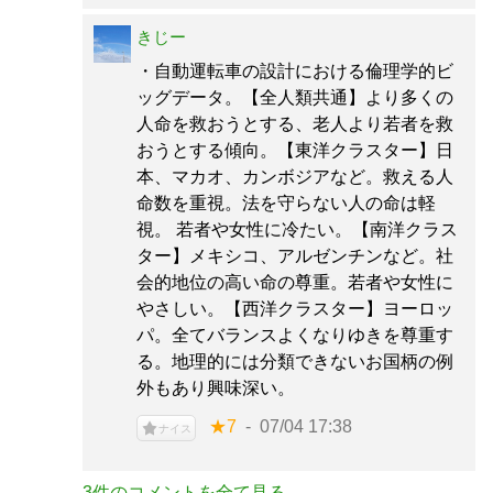
きじー
・自動運転車の設計における倫理学的ビ
ッグデータ。【全人類共通】より多くの
人命を救おうとする、老人より若者を救
おうとする傾向。【東洋クラスター】日
本、マカオ、カンボジアなど。救える人
命数を重視。法を守らない人の命は軽
視。 若者や女性に冷たい。【南洋クラス
ター】メキシコ、アルゼンチンなど。社
会的地位の高い命の尊重。若者や女性に
やさしい。【西洋クラスター】ヨーロッ
パ。全てバランスよくなりゆきを尊重す
る。地理的には分類できないお国柄の例
外もあり興味深い。
★7
07/04 17:38
ナイス
3件のコメントを全て見る