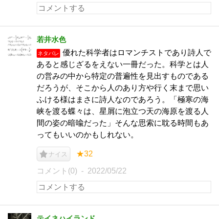
若井水色
優れた科学者はロマンチストであり詩人で
ネタバレ
あると感じざるをえない一冊だった。科学とは人
の営みの中から特定の普遍性を見出すものである
だろうが、そこから人のあり方や行く末まで思い
ふける様はまさに詩人なのであろう。「極寒の海
峡を渡る蝶々は、星屑に泡立つ天の海原を渡る人
間の姿の暗喩だった」そんな思索に耽る時間もあ
ってもいいのかもしれない。
★32
ナイス
コメント(0)
2022/05/22
テイネハイランド