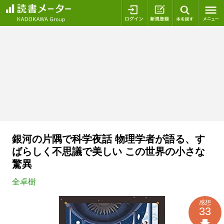
ログイン
新規登録
本を探
銀河の片隅で科学夜話 物理学者が語る、す
ばらしく不思議で美しい この世界の小さな
驚異
全卓樹
感想
33