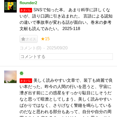
flounder2
SNSで知った本。 あまり科学に詳しくな
ネタバレ
いが、語り口調に引き込まれた。 言語による認知
の違いで事故率が変わる話が面白い。巻末の参考
文献も読んでみたい。 2025-118
★15
ナイス
コメント(0)
2025/09/20
春
美しく読みやすい文章で、装丁も綺麗で良
ネタバレ
い本だった。昨今の人間の行いを思うと、宇宙に
漕ぎ出す前にこの惑星をすっかり駄目にしそうだ
なと思って暗澹としてしまう。美しく読みやすい
ばかりではなく、さりげなく警鐘を鳴らしている
のだなと思われる部分もあって、自分や自分の周