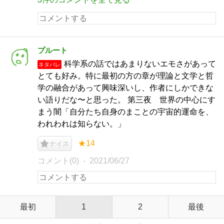
プルート
科学系の話ではあまりないエモさがあって
ネタバレ
とても好み。特に最初の方の章が理論と文学と哲
学の融合があって興味深いし、作者にしかできな
い語りだな〜と思った。 第三夜 世界の中心にす
まう闇「自分たち自身のまことの宇宙的運命を、
われわれは知らない。」
★14
ナイス
コメント(0)
2021/06/27
最初
1
2
最後