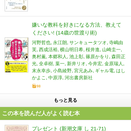
嫌いな教科を好きになる方法、教えて
ください! (14歳の世渡り術)
河野哲也
永江朗
サンキュータツオ
寺嶋由
芙
西成活裕
横山明日希
桜井進
山崎圭一
奥村薫
本郷和人
池上彰
篠原かをり
森田正
光
全卓樹
葉一
新井リオ
今井宏
金原瑞人
末永幸歩
小島綾野
宮元あみ
ギャル電
はし
かよこ
中原淳
河出書房新社
98
もっと見る
この本を読んだ人がよく読む本
プレゼント (新潮文庫 し 21-71)