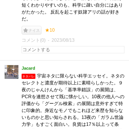
短くわかりやすいのも、科学に疎い自分にはあり
がたかった。 反乱を起こす奴隷アリの話が好き
だ。
★10
ナイス
コメント(0)
2023/08/13
Jacard
宇宙ネタに限らない科学エッセイ。ネタの
ネタバレ
セレクトと濃度が期待以上に素晴らしかった。９
夜のじゃんけんから「基準率錯誤」の展開は、
PCRを連想させて既に懐かしい。10夜の他人への
評価から「グーグル検索」の展開は意外すぎて特
に印象的。身近なモノでもこれほど来歴を知らな
いものかと思い知らされる。13夜の「ガラム世論
力学」もすごく面白い。良貨は17％以上って条