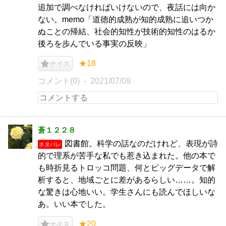
追加で調べなければいけないので、夜話には向か
ない。memo「道徳的成熟が知的成熟に追いつか
ぬことの帰結、社会的知性が技術的知性のはるか
後ろを歩んでいる事実の反映」
★18
ナイス
コメント(0)
2021/07/09
蒼１２２８
図書館。科学の話なのだけれど、表現が詩
ネタバレ
的で理系が苦手な私でも惹き込まれた。他の本で
も時折見るトロッコ問題、何とビッグデータで解
析すると、地域ごとに差があるらしい……。知的
な驚きは心地いい。学生さんにも読んでほしいな
あ。いい本でした。
★20
ナイス