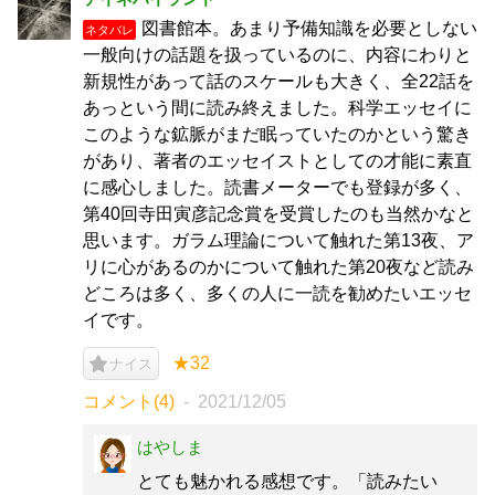
図書館本。あまり予備知識を必要としない
ネタバレ
一般向けの話題を扱っているのに、内容にわりと
新規性があって話のスケールも大きく、全22話を
あっという間に読み終えました。科学エッセイに
このような鉱脈がまだ眠っていたのかという驚き
があり、著者のエッセイストとしての才能に素直
に感心しました。読書メーターでも登録が多く、
第40回寺田寅彦記念賞を受賞したのも当然かなと
思います。ガラム理論について触れた第13夜、ア
リに心があるのかについて触れた第20夜など読み
どころは多く、多くの人に一読を勧めたいエッセ
イです。
★32
ナイス
コメント(4)
2021/12/05
はやしま
とても魅かれる感想です。「読みたい