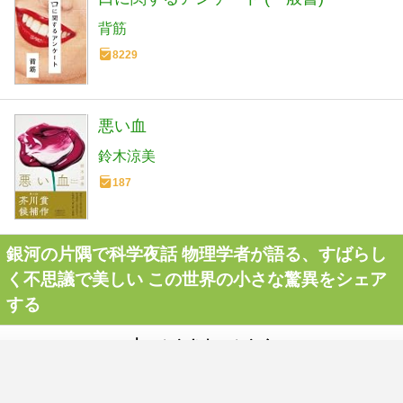
背筋
8229
悪い血
鈴木涼美
187
銀河の片隅で科学夜話 物理学者が語る、すばらし
く不思議で美しい この世界の小さな驚異をシェア
する
本つぶやきをつぶやく