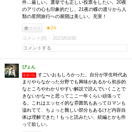
件…厳しい。選挙でも正しい投票をしたい。20夜
のアリの心も印象的だし、21夜の蝶の渡りから人
類の星間旅行への展開は美しい。充実！
★24
ナイス
コメント(0)
2023/03/30
ぴょん
すごいおもしろかった。自分が学生時代あ
ネタバレ
まりやらなかった分野でも興味があるから初歩的
なところやわかりやすい解説で読んでいくことで
きないかな〜と思ってここ一年くらい頑張って
る。これはエッセイ的な雰囲気もあってロマンも
溢れてて、ちょっと難しい部分もあるけど内容自
体は理解できた！もっと読みたい、続編とかも作
って欲しい。