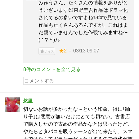
みゅうさん、たくさんの情報をありがと
うございます😊東野圭吾作品はドラマ化
されてるの多いですよね✨📺️で見ている
作品もたくさんあるんですが、これはま
だ観ていませんでした💦観てみますね〜
(⁠＾⁠∇⁠＾⁠)⁠ﾉ⁠♪
★2
03/13 09:07
ナイス
8件のコメントを全て見る
悠里
切ないお話が多かったな～という印象。得に｢踊
り子｣は悪意が無いだけにとても切ない。古書店
で購入したので古めの作品かなとは思ったけど、
やたらとタバコを吸うシーンが出て来たり、スマ
ホではなくてガラケーだったりするので時代が前