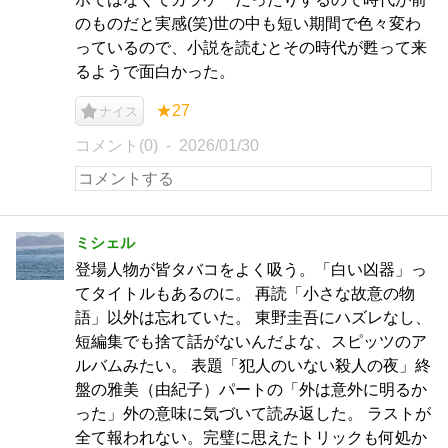
のものだと実感(笑)世の中も短い期間で色々変わ
っているので、小説を読むとその時代が甦って来
るようで面白かった。
★27
ナイス
コメント(0)
2026/01/30
ミシェル
登場人物が皆タバコをよく吸う。「白い凶器」っ
てタイトルもあるのに。 再読「小さな故意の物
語」以外は忘れていた。 東野圭吾にハズレなし、
短編集でも捨て話がないんだよな、スピッツのア
ルバムみたい。 表題「犯人のいない殺人の夜」終
盤の雅美（由紀子）パートの「外は意外に明るか
った」外の意味に気づいて読み返した。 ラストが
全て報われない。完璧に思えたトリックも何処か