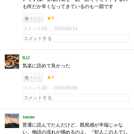
も何だか辛くなってきているのも一因です
★6
ナイス
コメント(0)
2026/06/14
ILU
気楽に読めて良かった
★4
ナイス
コメント(0)
2026/06/08
sanae
普通に読んでたんだけど、既視感が半端じゃな
い。物語の流れが掴めるのよ。『犯人この人でし