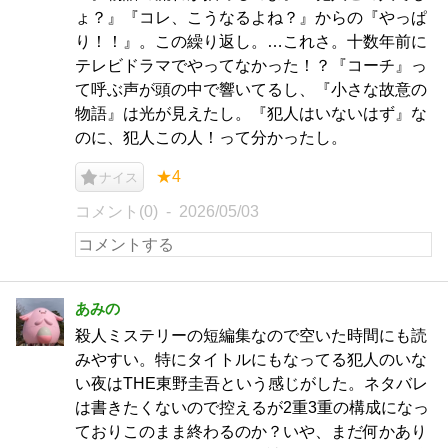
ょ？』『コレ、こうなるよね？』からの『やっぱ
り！！』。この繰り返し。…これさ。十数年前に
テレビドラマでやってなかった！？『コーチ』っ
て呼ぶ声が頭の中で響いてるし、『小さな故意の
物語』は光が見えたし。『犯人はいないはず』な
のに、犯人この人！って分かったし。
★4
ナイス
コメント(0)
2026/05/03
あみの
殺人ミステリーの短編集なので空いた時間にも読
みやすい。特にタイトルにもなってる犯人のいな
い夜はTHE東野圭吾という感じがした。ネタバレ
は書きたくないので控えるが2重3重の構成になっ
ておりこのまま終わるのか？いや、まだ何かあり