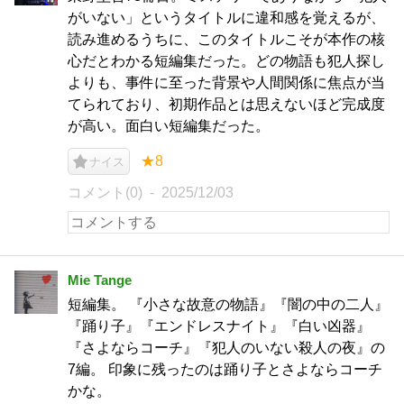
がいない」というタイトルに違和感を覚えるが、
読み進めるうちに、このタイトルこそが本作の核
心だとわかる短編集だった。どの物語も犯人探し
よりも、事件に至った背景や人間関係に焦点が当
てられており、初期作品とは思えないほど完成度
が高い。面白い短編集だった。
★8
ナイス
コメント(0)
2025/12/03
Mie Tange
短編集。 『小さな故意の物語』『闇の中の二人』
『踊り子』『エンドレスナイト』『白い凶器』
『さよならコーチ』『犯人のいない殺人の夜』の
7編。 印象に残ったのは踊り子とさよならコーチ
かな。