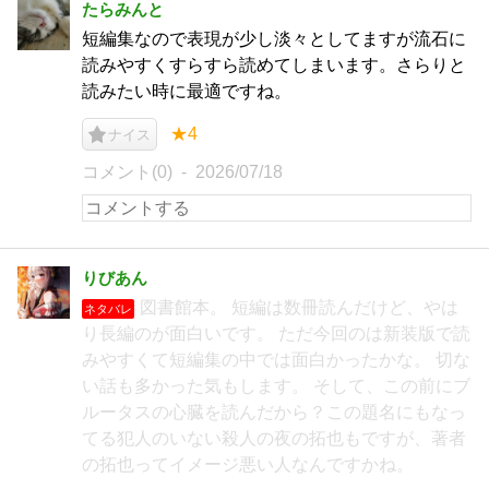
たらみんと
短編集なので表現が少し淡々としてますが流石に
読みやすくすらすら読めてしまいます。さらりと
読みたい時に最適ですね。
★4
ナイス
コメント(0)
2026/07/18
りびあん
図書館本。 短編は数冊読んだけど、やは
ネタバレ
り長編のが面白いです。 ただ今回のは新装版で読
みやすくて短編集の中では面白かったかな。 切な
い話も多かった気もします。 そして、この前にブ
ルータスの心臓を読んだから？この題名にもなっ
てる犯人のいない殺人の夜の拓也もですが、著者
の拓也ってイメージ悪い人なんですかね。