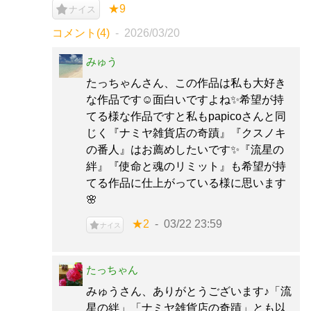
★9
ナイス
コメント(4)
2026/03/20
みゅう
たっちゃんさん、この作品は私も大好き
な作品です☺️面白いですよね✨希望が持
てる様な作品ですと私もpapicoさんと同
じく『ナミヤ雑貨店の奇蹟』『クスノキ
の番人』はお薦めしたいです✨『流星の
絆』『使命と魂のリミット』も希望が持
てる作品に仕上がっている様に思います
🌸
★2
03/22 23:59
ナイス
たっちゃん
みゅうさん、ありがとうございます♪「流
星の絆」「ナミヤ雑貨店の奇蹟」とも以