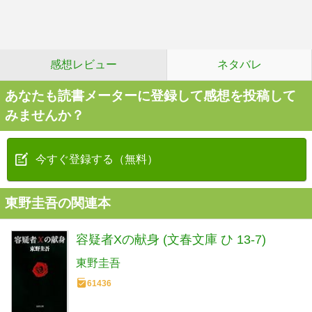
感想レビュー
ネタバレ
あなたも読書メーターに登録して感想を投稿して
みませんか？
今すぐ登録する（無料）
東野圭吾の関連本
容疑者Xの献身 (文春文庫 ひ 13-7)
東野圭吾
61436