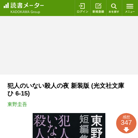
ログイン
新規登録
本を探
犯人のいない殺人の夜 新装版 (光文社文庫
ひ 6-15)
東野圭吾
感想
347