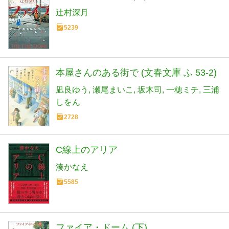
辻村深月
5239
本屋さんのある街で (文春文庫 ふ 53-2)
凪良ゆう
瀬尾まいこ
坂木司
一穂ミチ
三浦
しをん
2728
C線上のアリア
湊かなえ
5585
ファイア・ドーム (下)