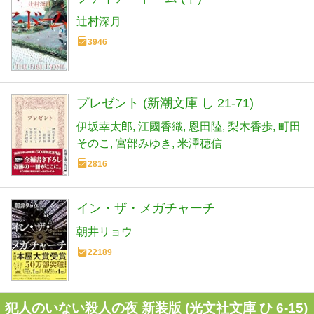
辻村深月
3946
プレゼント (新潮文庫 し 21-71)
伊坂幸太郎
江國香織
恩田陸
梨木香歩
町田
そのこ
宮部みゆき
米澤穂信
2816
イン・ザ・メガチャーチ
朝井リョウ
22189
犯人のいない殺人の夜 新装版 (光文社文庫 ひ 6-15)