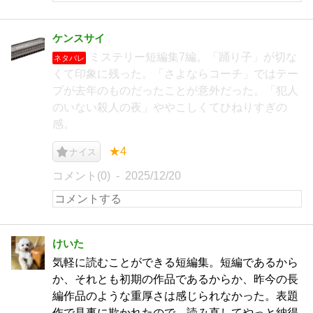
ケンスサイ
ミステリー短編集7編。「踊り子」が切な
ネタバレ
くて印象に残った。「さよならコーチ」ではテー
プが去年のものだったことが意外だった。「犯人
のいない殺人の夜」ややこしくてひねりすぎの
感。
★4
ナイス
コメント(0)
2025/12/20
けいた
気軽に読むことができる短編集。短編であるから
か、それとも初期の作品であるからか、昨今の長
編作品のような重厚さは感じられなかった。表題
作で見事に欺かれたので、読み直してやっと納得