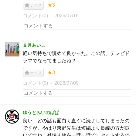
★3
ナイス
コメント(0)
2026/07/16
文月あいこ
軽い気持ちで読めて良かった。この話、テレビド
ラマでなってましたね？
★3
ナイス
コメント(0)
2026/07/09
ゆうとみいのぱぱ
良い どの話も面白く直ぐに読了してしまったの
ですが、やはり東野先生は短編より長編の方が良
いですね。登場人物を一話一話でリセットするの