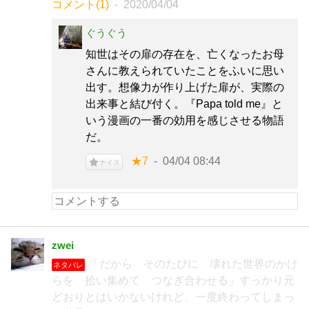
コメント(1)
2020/04/04
ぐうぐう
知世はその扉の存在を、亡くなったお母
さんに教えられていたことをふいに思い
出す。想像力が作り上げた扉が、実際の
出来事と結び付く。『Papa told me』と
いう漫画の一番の効用を感じさせる物語
だ。
★7
04/04 08:44
ナイス
zwei
「だから そのたびに 壊れた世界のかけ
ネタバレ
らを 拾い集めて つなぎ合わせる」すっかり元
どおりとはいかないけれど、一度終わってしまっ