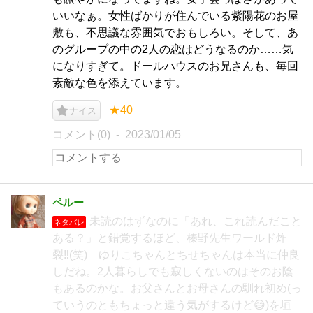
いいなぁ。女性ばかりが住んでいる紫陽花のお屋
敷も、不思議な雰囲気でおもしろい。そして、あ
のグループの中の2人の恋はどうなるのか……気
になりすぎて。ドールハウスのお兄さんも、毎回
素敵な色を添えています。
★40
ナイス
コメント(0)
2023/01/05
ペルー
未読のはずなのに「あれ、これ読んだこと
ネタバレ
ある？」と錯覚するほど、榛野先生ワールド炸
裂‼️(笑) ゆりこちゃんとちせちゃんは本当に仲良
しだね。2人暮らしでも寂しくないのはそのお陰
もあるのかな。お父さんとお母さんの馴れ初め(っ
ていうのともちょっと違う気がするけど😅)を垣