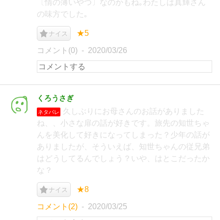
〔情の薄いやつ〕なのかもね｡わたしは真輝さん
の味方でした｡
★5
ナイス
コメント(0)
2020/03/26
くろうさぎ
久しぶりにお母さんのお話がありました
ネタバレ
ね、、小さな扉の話が好きです。旅先の知世ちゃ
んを美化して好きになってしまった？少年の話が
ありましたが、そういえば、知世ちゃんの従兄弟
はどうしてるんでしょう？いや、はとこだったか
な？
★8
ナイス
コメント(2)
2020/03/25