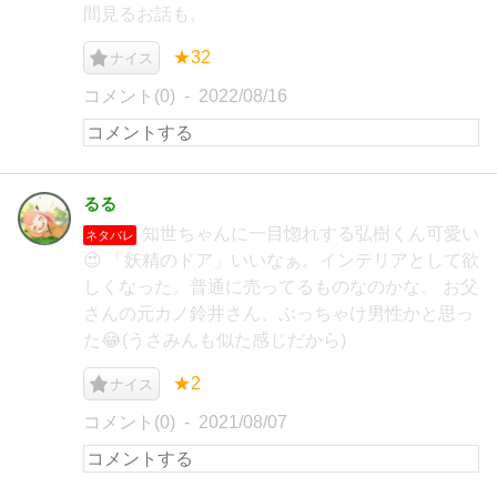
間見るお話も。
★32
ナイス
コメント(0)
2022/08/16
るる
知世ちゃんに一目惚れする弘樹くん可愛い
ネタバレ
😍 「妖精のドア」いいなぁ。インテリアとして欲
しくなった。普通に売ってるものなのかな。 お父
さんの元カノ鈴井さん、ぶっちゃけ男性かと思っ
た😂(うさみんも似た感じだから)
★2
ナイス
コメント(0)
2021/08/07