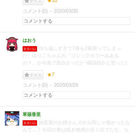
★10
ナイス
コメント(0)
2020/03/30
はおう
待ち遠しすぎて7巻を2冊買ってしまっ
ネタバレ
た。ゆりこちゃんの「ゴシックホラーみある
の？」が今風で面白かった(一瞬誤植かと思った)
★7
ナイス
コメント(0)
2020/03/29
草薙香里
雑貨屋のお姉さんズが人間じゃ無かったな
ネタバレ
んて…！今回の巻は続き物感が良く出てたな。ち