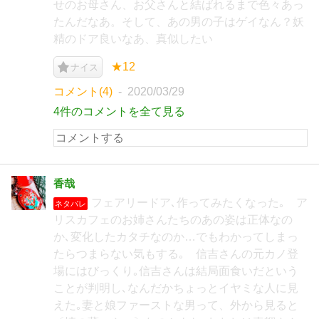
せのお母さん、お父さんと結ばれるまで色々あっ
たんだなあ。そして、あの男の子はゲイなん？妖
精のドア良いなあ、真似したい
★12
ナイス
コメント(4)
2020/03/29
4件のコメントを全て見る
香哉
フェアリードア､作ってみたくなった｡ ア
ネタバレ
リスカフェのお姉さんたちのあの姿は正体なの
か､変化したカタチなのか…でもわかってしまっ
たらつまらない気もする｡ 信吉さんの元カノ登
場にはびっくり｡信吉さんは結局面食いだという
ことが判明し､なんだかちょっとイヤミな人に見
えた｡妻と娘ファーストな男って、外から見ると