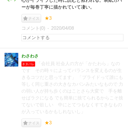
心がイライラした時に読むと救われる。表紙カバ
ーが毎巻丁寧に描かれていて凄い。
★3
ナイス
コメント(0)
2020/04/08
わさわさ
「会社員 社会人の方が「かたわら」なの
ネタバレ
です その時々によってバランスを変えるのが生
きるコツだと思ってます」 「プライドって誰にも
等しく同じ重さの大きなカバンみたいなもので 力
の弱い人が持ち歩くのはことさら大変で 手を離
せばラクになる でも簡単に捨てられるからこそ捨
てないで欲しい 中にとてつもなくすてきなもの
が入っているかもしれないし」
★3
ナイス