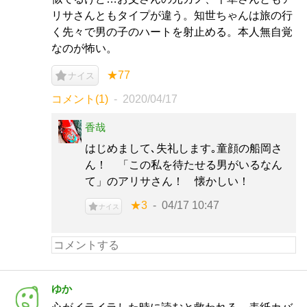
リサさんともタイプが違う。知世ちゃんは旅の行
く先々で男の子のハートを射止める。本人無自覚
なのが怖い。
★77
ナイス
コメント(1)
2020/04/17
香哉
はじめまして､失礼します｡童顔の船岡さ
ん！ 「この私を待たせる男がいるなん
て」のアリサさん！ 懐かしい！
★3
04/17 10:47
ナイス
ゆか