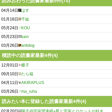
読みおわった読書家最新5件(70)
04月14日
はす
01月16日
千紘
05月24日
KOU
05月23日
kain
03月26日
antidog
積読中の読書家最新4件(4)
12月01日
蝶子
09月10日
たら福
04月11日
AKIRAPLUS
03月26日
ma_ruha
読みたい本に登録した読書家最新4件(4)
02月20日
陽子@宇宙望遠鏡⭐︎星と宇宙とロケットが好き