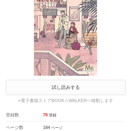
試し読みする
※電子書籍ストアBOOK☆WALKERへ移動します
登録数
78
登録
ページ数
184
ページ