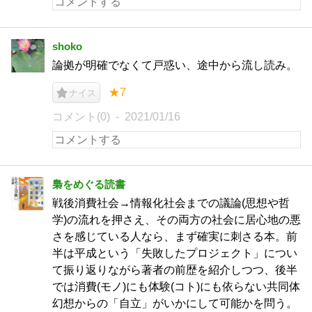
shoko
論拠が明確でなくて戸惑い、途中から流し読み。
★7
ナイス
コメント(0)
2021/01/16
梟をめぐる読書
戦後消費社会→情報化社会までの議論(思想や哲
学)の流れを押さえ、その両方の社会に居心地の悪
さを感じている人なら、まず確実に刺さる本。前
半は平成という「失敗したプロジェクト」につい
て振り返りながら著者の前歴を紹介しつつ、後半
では消費(モノ)にも体験(コト)にも依らない共同体
幻想からの「自立」がいかにして可能かを問う。