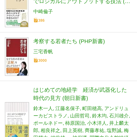
でロジカルにアウトプットする技法 (ち
くま新書 １９０１)
中崎倫子
386
考察する若者たち (PHP新書)
三宅香帆
3000
はじめての地経学 経済が武器化した
時代の見方 (朝日新書)
鈴木一人
江藤名保子
町田穂高
アンドリュ
ーカピストラノ
山田哲司
鈴木均
石川雄介
ポールネドー
柿原国治
小木洋人
井上麟太
郎
相良祥之
田上英樹
齊藤孝祐
塩野誠
梅