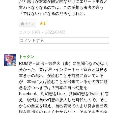
だと思うが対象が限定的なだけにエリート主義と
変わらなくなるのでは。この感想も著者の言う
『ではない』になるのだろうけれど。
★1
ナイス
コメント(0)
2022/04/03
トックン
ROM専＝読者＝観光客（東）に無関心なのがよく
分かった。要は遅いインターネット宣言とは良き
書き手の創出。が読むことを前提に置いている
が、本当に人は読むことが出来ているかの方に疑
念を持つべきでは？吉本の自己幻想を
Facebook、対幻想をLine、共同幻想をTwitterに譬
え、現代は自己幻想の肥大した時代なので、そこ
からの自立を唱え、自己表現でのより良き自己表
現を目指すのもよくわからない。そもそも氏の丸