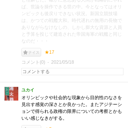
ば、世論を操作できる世の中。今となってはオリ
ンピックも後戻りできない状況。新国立競技場
は、かつての戦艦大和。時代遅れの無用の長物で
ありながらなけなしの、しかし膨大な資源と人員
と予算を投じて建造された帝国海軍の戦艦と同じ
なのだ・・・
★17
ナイス
コメント(0)
2021/05/18
ユカイ
オリンピックや社会的な現象から目的性のなさを
見出す感覚の深さとか良かった。またアジテーシ
ョンで得られる政権の限界についての考察とかも
いい感じなきがする。