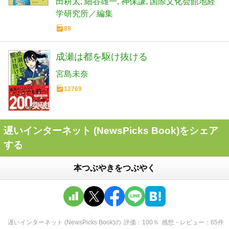
田耕太
細谷雄一
神保謙
国際文化会館地経
学研究所／編集
89
成瀬は都を駆け抜ける
宮島未奈
12769
遅いインターネット (NewsPicks Book)をシェア
する
本つぶやきをつぶやく
遅いインターネット (NewsPicks Book)
の
評価
100
％
感想・レビュー
65
件