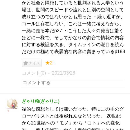
かと社会と隔絶していると批判される大学という
場は、世間のスピードや流れとは別の空間として
成り立つのではないかとも思った ・繰り返すが、
ゴールは存在しない。これは一緒に考えながら、
一緒に走る本だp27 ・こうした人々の発言は驚く
ほどに一様で、そしてかなりの割合で情報の内容
に対する検証を欠き、タイムラインの潮目を読ん
だだけの極めて表層的な内容に留まっているp188
★2
ナイス
コメント(0)
2021/03/26
ぎゃり粉(ぎゃりこ)
端的な感想としては嫌いだった。特にこの手のグ
ローバリストとは相容れんなと思った。 20世紀
から21世紀への「モノ」から「コト」への変化
や、「他人の物語」から「自分の物語」といった