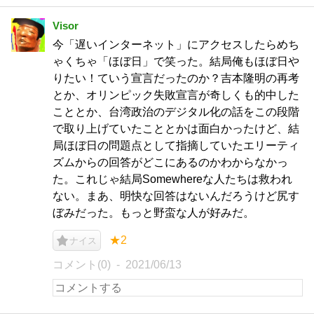
Visor
今「遅いインターネット」にアクセスしたらめち
ゃくちゃ「ほぼ日」で笑った。結局俺もほぼ日や
りたい！ていう宣言だったのか？吉本隆明の再考
とか、オリンピック失敗宣言が奇しくも的中した
こととか、台湾政治のデジタル化の話をこの段階
で取り上げていたこととかは面白かったけど、結
局ほぼ日の問題点として指摘していたエリーティ
ズムからの回答がどこにあるのかわからなかっ
た。これじゃ結局Somewhereな人たちは救われ
ない。まあ、明快な回答はないんだろうけど尻す
ぼみだった。もっと野蛮な人が好みだ。
★2
ナイス
コメント(0)
2021/06/13