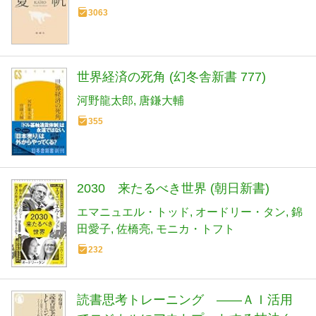
3063
世界経済の死角 (幻冬舎新書 777)
河野龍太郎
唐鎌大輔
355
2030 来たるべき世界 (朝日新書)
エマニュエル・トッド
オードリー・タン
錦
田愛子
佐橋亮
モニカ・トフト
232
読書思考トレーニング ――ＡＩ活用