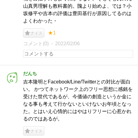
山真男理解も教科書的。隗より始めよ、では？小
坂修平や吉本の評価は豊田基行が原因してるのは
よくわかった・
★1
ナイス
コメント(0)
2022/02/06
だんち
吉本隆明とFacebook/Line/Twitterとの対比が面白
い。 かつてネットワーク上のフリー思想に感銘を
受けた世代であるが、今価値の創造というか金に
なる事も考えて行かないといけないお年頃となっ
た。とはいえ心情的にはやはりフリーに心惹かれ
るのではあるが。
ナイス