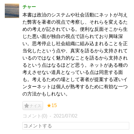
チャー
本書は政治のシステムや社会活動にネットが与え
た弊害を著者の視点で考察し、それらを変えるた
めの考えが記されている。便利な反面そこから生
じた悪い面が独自の視点で語られており興味深
い。思考停止し社会組織に組み込まれることを正
当化したという点や、真実を語るから支持されて
いるのではなく魅力的なことを語るから支持され
るという点はなるほどど思う。ネットがある種の
考えさせない道具となっている点は同意する面
も。考えるための場として著者が提案する遅いイ
ンターネットは個人が熟考するために有効な一つ
の方法かもしれない。
★15
ナイス
コメント(0)
2021/07/02