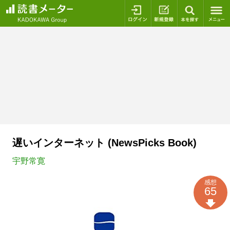
ログイン
新規登録
本を探
遅いインターネット (NewsPicks Book)
宇野常寛
感想
65