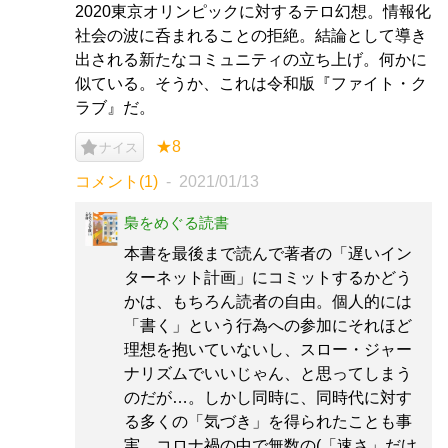
2020東京オリンピックに対するテロ幻想。情報化
社会の波に呑まれることの拒絶。結論として導き
出される新たなコミュニティの立ち上げ。何かに
似ている。そうか、これは令和版『ファイト・ク
ラブ』だ。
★8
ナイス
コメント(1)
2021/01/13
梟をめぐる読書
本書を最後まで読んで著者の「遅いイン
ターネット計画」にコミットするかどう
かは、もちろん読者の自由。個人的には
「書く」という行為への参加にそれほど
理想を抱いていないし、スロー・ジャー
ナリズムでいいじゃん、と思ってしまう
のだが…。しかし同時に、同時代に対す
る多くの「気づき」を得られたことも事
実。コロナ禍の中で無数の(「速さ」だけ