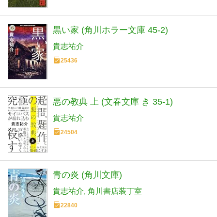
黒い家 (角川ホラー文庫 45-2)
貴志祐介
25436
悪の教典 上 (文春文庫 き 35-1)
貴志祐介
24504
青の炎 (角川文庫)
貴志祐介
角川書店装丁室
22840