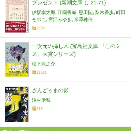
プレゼント (新潮文庫 し 21-71)
伊坂幸太郎
江國香織
恩田陸
梨木香歩
町田
そのこ
宮部みゆき
米澤穂信
2935
一次元の挿し木 (宝島社文庫 『このミ
ス』大賞シリーズ)
松下龍之介
23551
ざんどぅまの影
澤村伊智
618