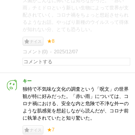
ス菌がこんなに怖いとは知らなかった。「赤い
雨」チミドロという新しい生物によって世界が支
配されていく。コロナ禍をちょっと想起させられ
るようなお話。やっぱり新種のウイルスって得体
が知れない分、とても恐ろしい。
★8
ナイス
コメント(0)
2025/12/07
キー
独特で不気味な文化の調査という「呪文」の世界
観が特に好みだった。「赤い雨」については、コ
ロナ禍における、安全な内と危険で不浄な外ーの
ような肌感覚を想起しながら読んだが、コロナ前
に執筆されていたと知り驚いた。
★7
ナイス