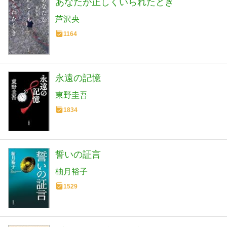
あなたが正しくいられたとき
芦沢央
1164
永遠の記憶
東野圭吾
1834
誓いの証言
柚月裕子
1529