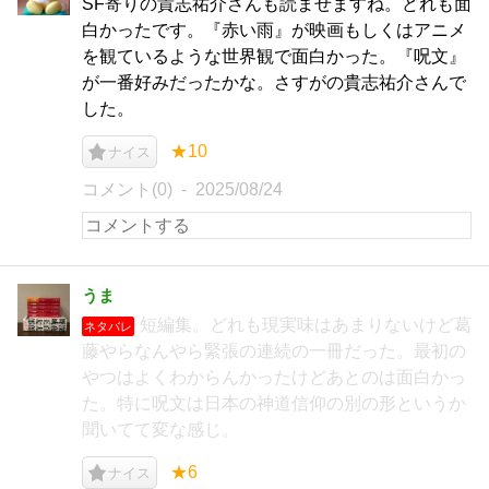
SF寄りの貴志祐介さんも読ませますね。どれも面
白かったです。『赤い雨』が映画もしくはアニメ
を観ているような世界観で面白かった。『呪文』
が一番好みだったかな。さすがの貴志祐介さんで
した。
★10
ナイス
コメント(0)
2025/08/24
うま
短編集。どれも現実味はあまりないけど葛
ネタバレ
藤やらなんやら緊張の連続の一冊だった。最初の
やつはよくわからんかったけどあとのは面白かっ
た。特に呪文は日本の神道信仰の別の形というか
聞いてて変な感じ。
★6
ナイス