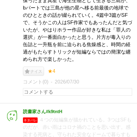
保ったまま異星で海生生物として生きる三島が、
bパートでは三島が他の星へ移る前最後の地球で
のひとときの話が綴られていく。4篇中3篇がSF
で、そうかこの人はSF作家でもあったんだと気づ
いたが、やはりホラー作品が好きな私は「罪人の
選択」が一番面白かったと思う。片方が毒入りの
缶詰と一升瓶を前に迫られる焦燥感と、時間の経
過がもたらすトリックが短編ならではの簡潔な纏
められ方で楽しかった。
★4
ナイス
コメント(0)
2026/07/30
読書家さん#k9tntH
４つの短編集が描かれている。3つはSFも
ネタバレ
のだが、赤い雨はコロナ禍のことを思い出す。感
染する死病と、守られた安全なドームで暮らすも