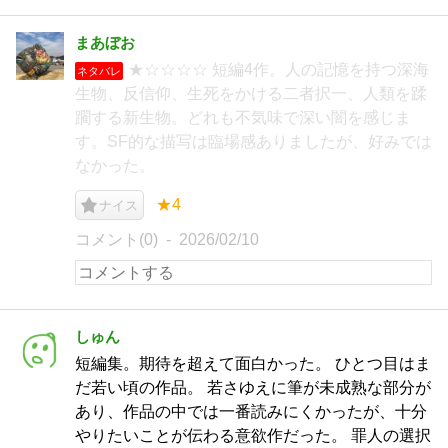
まあぼお
★☆☆☆☆ 短編4作。人の記憶を持つ深海
ネタバレ
生物、反信仰、生死をかける二者択一、人類を蹂
躙する新生物。どれも不気味で深い闇を感じま
す。SF的な描写は臨場感ありましたが、好みでは
なかった。
★4
ナイス
コメント(0)
2026/02/10
しゅん
短編集。期待を超えて面白かった。 ひとつ目はま
だ若い頃の作品。 若さゆえに筆が未成熟な部分が
あり、作品の中では一番読みにくかったが、十分
やりたいことが伝わる意欲作だった。 罪人の選択