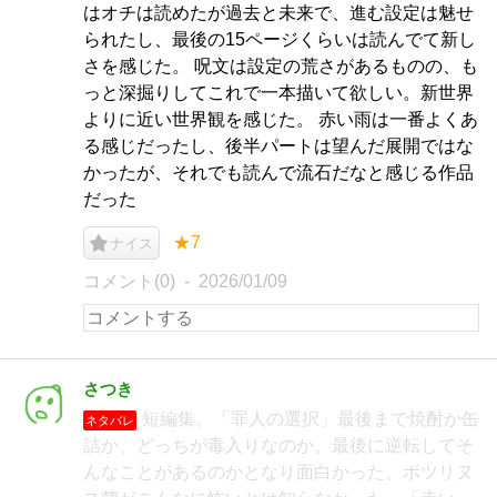
はオチは読めたが過去と未来で、進む設定は魅せ
られたし、最後の15ページくらいは読んでて新し
さを感じた。 呪文は設定の荒さがあるものの、も
っと深掘りしてこれで一本描いて欲しい。新世界
よりに近い世界観を感じた。 赤い雨は一番よくあ
る感じだったし、後半パートは望んだ展開ではな
かったが、それでも読んで流石だなと感じる作品
だった
★7
ナイス
コメント(0)
2026/01/09
さつき
短編集。「罪人の選択」最後まで焼酎か缶
ネタバレ
詰か、どっちが毒入りなのか。最後に逆転してそ
んなことがあるのかとなり面白かった。ボツリヌ