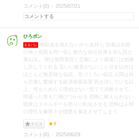
コメント(0)
2025/07/21
ひろポン
無駄金を使わないから金持ち 信者は全能
ネタバレ
の神と両親を同一化し無力な自分自身を赤ん坊と
重ねる。 神は無限寛容と忍耐により最後には抱擁
し許してくれる 互いに敵意がないこと示す以外は
ほとんど無意味な会話、毛づくろい会話 人間は自
ら労働し繁殖する経済発展装置 死を決している以
上、何もためらう理由はない 慌てて決断させて、
間違った答えに飛びつかせる 恐怖に耐えられない
聴衆はエネルギーを怒りに転化させる 恐怖は人間
の理性を麻痺させ憎悪を暴走させてしまう
★4
ナイス
コメント(0)
2025/06/29