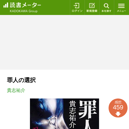
ログイン
新規登録
本を探
罪人の選択
貴志祐介
感想
459