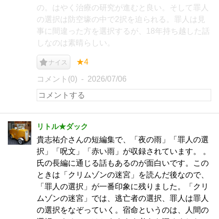
の。はやく治療の研究が進むと良い。そして罪人
の選択は防空壕の中で2択を迫られる。罪人は見
事に間違った方を選択するが、18年持ち越した話
しなのは素晴らしい。
★4
ナイス
コメント(0)
2026/07/06
リトル★ダック
貴志祐介さんの短編集で、「夜の雨」「罪人の選
択」「呪文」「赤い雨」が収録されています。 。
氏の長編に通じる話もあるのが面白いです。この
ときは「クリムゾンの迷宮」を読んだ後なので、
「罪人の選択」が一番印象に残りました。「クリ
ムゾンの迷宮」では、逃亡者の選択、罪人は罪人
の選択をなぞっていく。宿命というのは、人間の