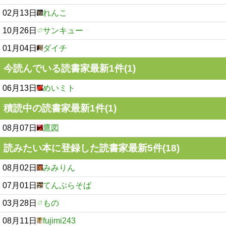
02月13日
れんこ
10月26日
サンキュー
01月04日
ダイチ
今読んでいる読書家最新1件(1)
06月13日
めいミト
積読中の読書家最新1件(1)
08月07日
鷹図
読みたい本に登録した読書家最新5件(18)
08月02日
みみりん
07月01日
てんぷらそば
03月28日
もの
08月11日
fujimi243