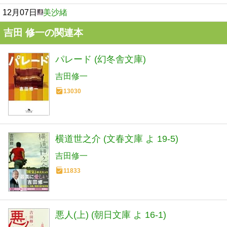
12月07日
美沙緒
吉田 修一の関連本
パレード (幻冬舎文庫)
吉田修一
13030
横道世之介 (文春文庫 よ 19-5)
吉田修一
11833
悪人(上) (朝日文庫 よ 16-1)