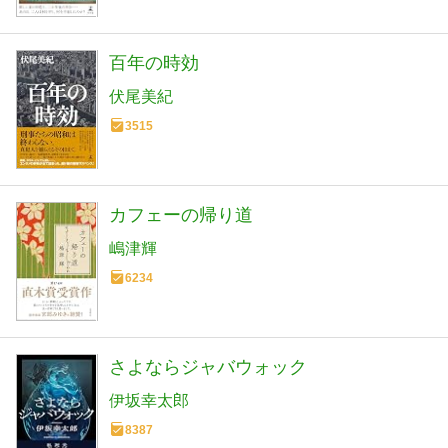
百年の時効
伏尾美紀
3515
カフェーの帰り道
嶋津輝
6234
さよならジャバウォック
伊坂幸太郎
8387