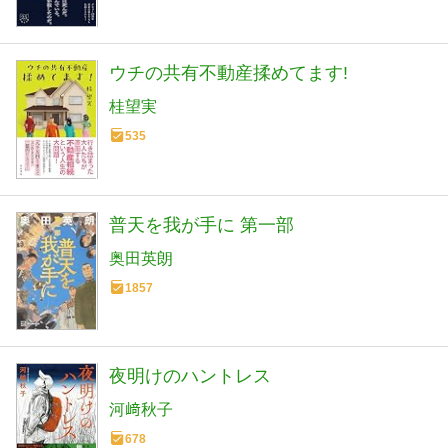
ウチの共有不動産揉めてます!
桂望実
535
普天を我が手に 第一部
奥田英朗
1857
夜明けのハントレス
河﨑秋子
678