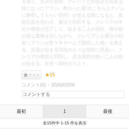
を借り、言語を習得、クレリアとの会話も出来る
様になったアラン。教わった魔法(こちらもナノム
に解析してもらい習得）が使える様になると、最
新兵器を使わず、魔法で対応する。クレリアの手
足の修復が完了して、始まる二人の道行。狼や猪
の様な魔物を倒しながら、クレリアにも魔法や剣
術（アランが昔ＶＲゲームで習得した物）を教え
る。交流が始まる現地の人々は地味に男臭い。ク
レリアの事情も判明し、戻る場所の無い二人の旅
が始まる。次巻へ期待のラスト。
★15
ナイス
コメント(0)
2020/03/29
最初
1
最後
全15件中 1-15 件を表示