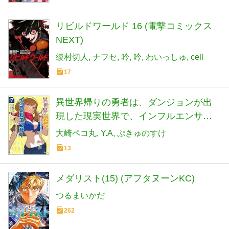
リビルドワールド 16 (電撃コミックス
NEXT)
綾村切人
ナフセ
吟
吟
わいっしゅ
cell
17
異世界帰りの勇者は、ダンジョンが出
現した現実世界で、インフルエンサー
になって金を稼ぎます! 7 (ヒューコミッ
大崎ペコ丸
Y.A
ぷきゅのすけ
クス)
13
メダリスト(15) (アフタヌーンKC)
つるまいかだ
262