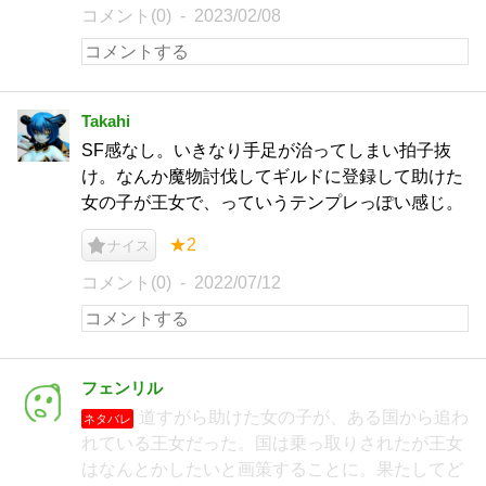
コメント(0)
2023/02/08
Takahi
SF感なし。いきなり手足が治ってしまい拍子抜
け。なんか魔物討伐してギルドに登録して助けた
女の子が王女で、っていうテンプレっぽい感じ。
★2
ナイス
コメント(0)
2022/07/12
フェンリル
道すがら助けた女の子が、ある国から追わ
ネタバレ
れている王女だった。国は乗っ取りされたが王女
はなんとかしたいと画策することに。果たしてど