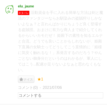
elu_jaune
活動資金を手に入れる簡単な方法は剣と魔
ネタバレ
法のファンタジーならお馴染みの盗賊狩りしかな
いよなぁ？と言わんばかりにちょうど良く登場す
る盗賊団。おまけに有力な商人まで紹介してくれ
るからいいカモだぜ！ 姫殿下の素性を知るエルナ
と合流。どうでも良いことかもしれないが、姫殿
下直属の女騎士ってどうしてこう直情的に「姫様
に気安く触れるな！」系発言するのだろう？やん
ごとない御身分だというのはわかるが、軍人にし
てはこう...配慮が足りないよなぁと思わなくもな
い。
★1
ナイス
コメント(0)
2021/07/06