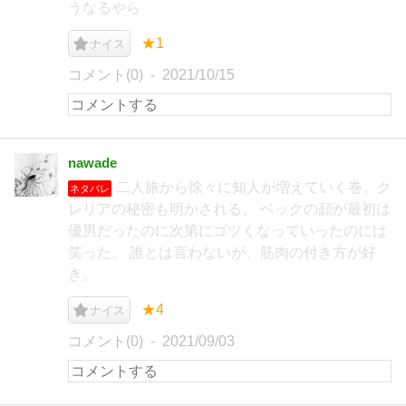
うなるやら
★1
ナイス
コメント(0)
2021/10/15
nawade
二人旅から徐々に知人が増えていく巻。ク
ネタバレ
レリアの秘密も明かされる。 ベックの顔が最初は
優男だったのに次第にゴツくなっていったのには
笑った。 誰とは言わないが、筋肉の付き方が好
き。
★4
ナイス
コメント(0)
2021/09/03