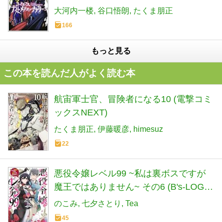
3)
大河内一楼
谷口悟朗
たくま朋正
166
もっと見る
この本を読んだ人がよく読む本
航宙軍士官、冒険者になる10 (電撃コミ
ックスNEXT)
たくま朋正
伊藤暖彦
himesuz
22
悪役令嬢レベル99 ~私は裏ボスですが
魔王ではありません~ その6 (B's-LOG
COMICS)
のこみ
七夕さとり
Tea
45