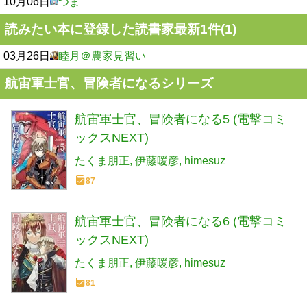
10月06日
つま
読みたい本に登録した読書家最新1件(1)
03月26日
睦月＠農家見習い
航宙軍士官、冒険者になるシリーズ
航宙軍士官、冒険者になる5 (電撃コミ
ックスNEXT)
たくま朋正
伊藤暖彦
himesuz
87
航宙軍士官、冒険者になる6 (電撃コミ
ックスNEXT)
たくま朋正
伊藤暖彦
himesuz
81