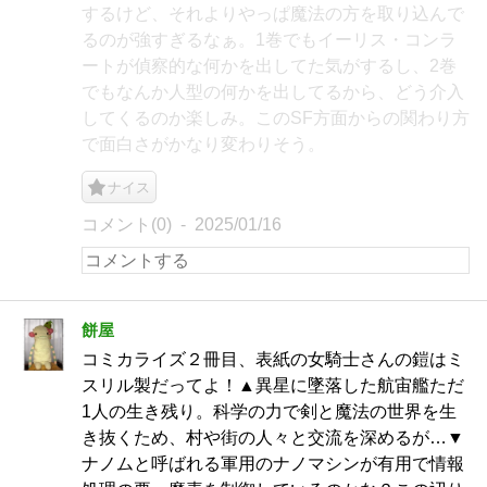
するけど、それよりやっぱ魔法の方を取り込んで
るのが強すぎるなぁ。1巻でもイーリス・コンラ
ートが偵察的な何かを出してた気がするし、2巻
でもなんか人型の何かを出してるから、どう介入
してくるのか楽しみ。このSF方面からの関わり方
で面白さがかなり変わりそう。
ナイス
コメント(0)
2025/01/16
餅屋
コミカライズ２冊目、表紙の女騎士さんの鎧はミ
スリル製だってよ！▲異星に墜落した航宙艦ただ
1人の生き残り。科学の力で剣と魔法の世界を生
き抜くため、村や街の人々と交流を深めるが…▼
ナノムと呼ばれる軍用のナノマシンが有用で情報