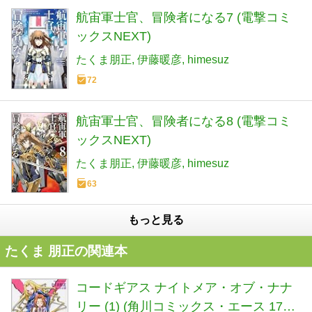
航宙軍士官、冒険者になる7 (電撃コミ
ックスNEXT)
たくま朋正
伊藤暖彦
himesuz
72
航宙軍士官、冒険者になる8 (電撃コミ
ックスNEXT)
たくま朋正
伊藤暖彦
himesuz
63
もっと見る
たくま 朋正の関連本
コードギアス ナイトメア・オブ・ナナ
リー (1) (角川コミックス・エース 175-