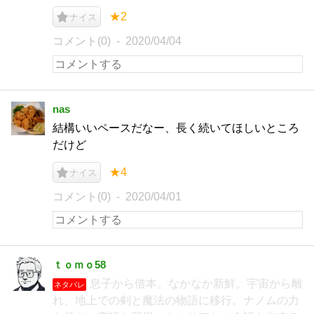
★2
ナイス
コメント(0)
2020/04/04
nas
結構いいペースだなー、長く続いてほしいところ
だけど
★4
ナイス
コメント(0)
2020/04/01
ｔｏｍｏ58
息子から借本。なかなか新鮮。宇宙から離
ネタバレ
れ、地上での剣と魔法の物語に移行。ナノムの力