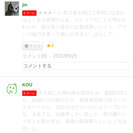
jin
★★★☆☆ 有力者を助けて有利になるの
ネタバレ
はよくある展開だなあ。クレリアのことが明かさ
れたが、国を取り返すのは相当難しいそう。アラ
ンの協力次第って感じがするが、はたして。
★4
ナイス
コメント(0)
2021/05/25
KOU
手土産に大物の肉を提供とか、盗賊討伐と
ネタバレ
か、盗賊からの救出とか、冒険者登録で高ランク
スタートとか、項目だけだといかにもテンプレだ
な。まあでも、結構男くさい所とか、受付嬢のジ
ト目とか割と好き。最後の航宙軍らしいところは
良いな。