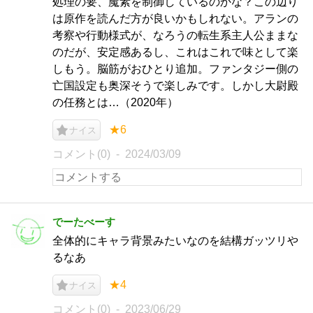
処理の要、魔素を制御しているのかな？この辺り
は原作を読んだ方が良いかもしれない。アランの
考察や行動様式が、なろうの転生系主人公ままな
のだが、安定感あるし、これはこれで味として楽
しもう。脳筋がおひとり追加。ファンタジー側の
亡国設定も奥深そうで楽しみです。しかし大尉殿
の任務とは…（2020年）
★6
ナイス
コメント(0)
2024/03/09
でーたべーす
全体的にキャラ背景みたいなのを結構ガッツリや
るなあ
★4
ナイス
コメント(0)
2023/06/29