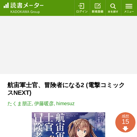
ログイン
新規登録
本を探
航宙軍士官、冒険者になる2 (電撃コミック
スNEXT)
たくま朋正
,
伊藤暖彦
,
himesuz
感想
15