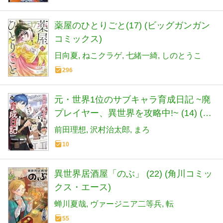
薬屋のひとりごと(17) (ビッグガンガン
コミックス)
日向夏
ねこクラゲ
七緒一綺
しのとうこ
296
元・世界1位のサブキャラ育成日記 ~廃
プレイヤー、異世界を攻略中!~ (14) (角
川コミックス・エース)
前田理想
沢村治太郎
まろ
10
異世界居酒屋「のぶ」 (22) (角川コミッ
クス・エース)
蝉川夏哉
ヴァージニア二等兵
転
55