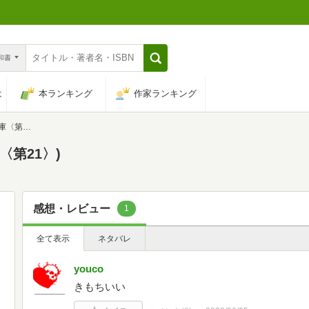
n和書
は
本ランキング
作家ランキング
第21〉)
庫〈第21〉)
感想・レビュー
1
全て表示
ネタバレ
youco
きもちいい