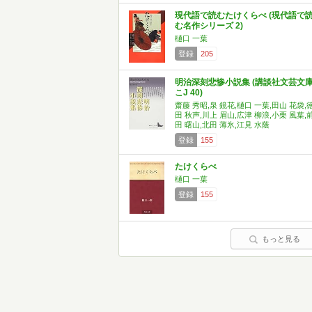
現代語で読むたけくらべ (現代語で
む名作シリーズ 2)
樋口 一葉
登録
205
明治深刻悲惨小説集 (講談社文芸文
こJ 40)
齋藤 秀昭,泉 鏡花,樋口 一葉,田山 花袋,
田 秋声,川上 眉山,広津 柳浪,小栗 風葉,
田 曙山,北田 薄氷,江見 水蔭
登録
155
たけくらべ
樋口 一葉
登録
155
もっと見る