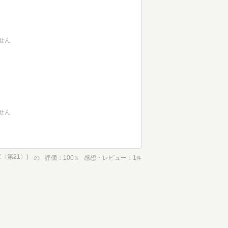
せん
せん
庫〈第21〉)
の
評価
100
感想・レビュー
1
％
件