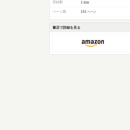
登録数
1
登録
ページ数
161
ページ
書店で詳細を見る