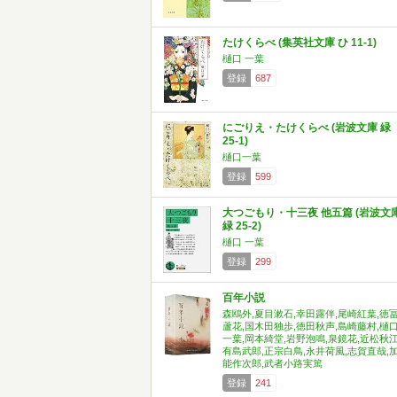
たけくらべ (集英社文庫 ひ 11-1)
樋口 一葉
登録
687
にごりえ・たけくらべ (岩波文庫 緑
25-1)
樋口一葉
登録
599
大つごもり・十三夜 他五篇 (岩波文
緑 25-2)
樋口 一葉
登録
299
百年小説
森鴎外,夏目漱石,幸田露伴,尾崎紅葉,徳
蘆花,国木田独歩,徳田秋声,島崎藤村,樋
一葉,岡本綺堂,岩野泡鳴,泉鏡花,近松秋江
有島武郎,正宗白鳥,永井荷風,志賀直哉,
能作次郎,武者小路実篤
登録
241