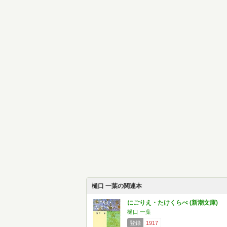
樋口 一葉の関連本
にごりえ・たけくらべ (新潮文庫)
樋口 一葉
登録
1917