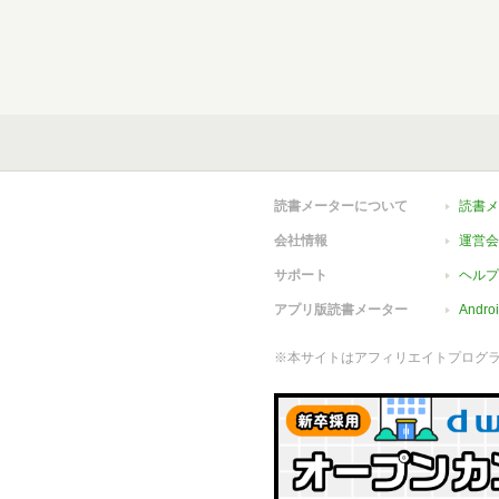
読書メーターについて
読書メ
会社情報
運営会
サポート
ヘルプ
アプリ版読書メーター
Andr
※本サイトはアフィリエイトプログ