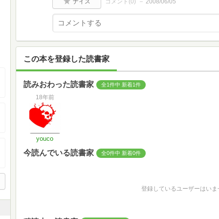
ナイス
コメント(
0
)
2008/06/05
この本を登録した読書家
読みおわった読書家
全1件中 新着1件
18年前
youco
今読んでいる読書家
全0件中 新着0件
登録しているユーザーはいま