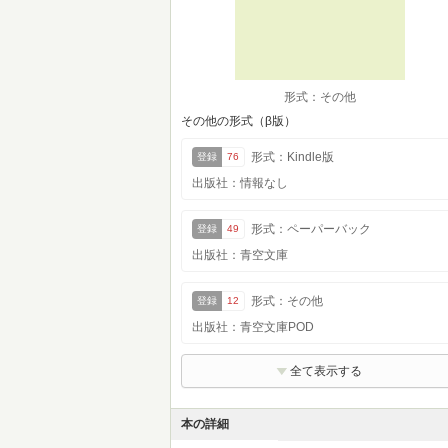
形式：その他
その他の形式（β版）
形式：Kindle版
登録
76
出版社：情報なし
形式：ペーパーバック
登録
49
出版社：青空文庫
形式：その他
登録
12
出版社：青空文庫POD
全て表示する
本の詳細