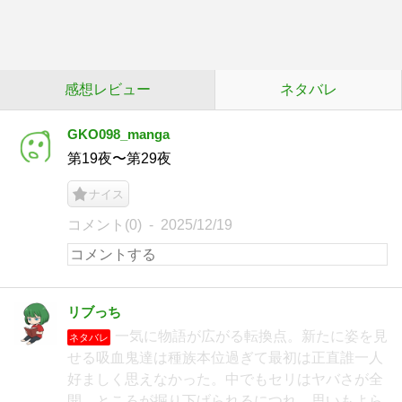
感想レビュー
ネタバレ
GKO098_manga
第19夜〜第29夜
ナイス
コメント(0)
2025/12/19
リブっち
一気に物語が広がる転換点。新たに姿を見
ネタバレ
せる吸血鬼達は種族本位過ぎて最初は正直誰一人
好ましく思えなかった。中でもセリはヤバさが全
開。ところが掘り下げられるにつれ、思いもよら