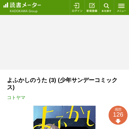
ログイン
新規登録
本を探
よふかしのうた (3) (少年サンデーコミック
ス)
コトヤマ
感想
126