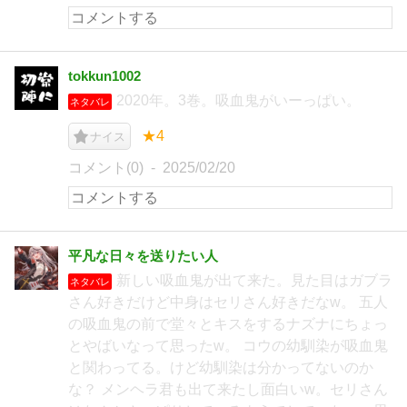
tokkun1002
2020年。3巻。吸血鬼がいーっぱい。
ネタバレ
★4
ナイス
コメント(0)
2025/02/20
平凡な日々を送りたい人
新しい吸血鬼が出て来た。見た目はガブラ
ネタバレ
さん好きだけど中身はセリさん好きだなw。 五人
の吸血鬼の前で堂々とキスをするナズナにちょっ
とやばいなって思ったw。 コウの幼馴染が吸血鬼
と関わってる。けど幼馴染は分かってないのか
な？ メンヘラ君も出て来たし面白いw。セリさん