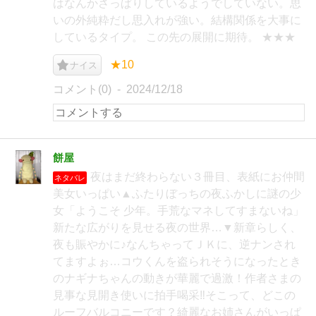
はなんかさっぱりしているようでしていない。思
いの外純粋だし思入れが強い。結構関係を大事に
しているタイプ。 この先の展開に期待。 ★★★
★10
ナイス
コメント(0)
2024/12/18
餅屋
夜はまだ終わらない３冊目、表紙にお仲間
ネタバレ
美女いっぱい▲ふたりぼっちの夜ふかしに謎の少
女「ようこそ 少年。手荒なマネしてすまないね」
新たな広がりを見せる夜の世界…▼新章らしく、
夜も賑やかに♪なんちゃってＪＫに、逆ナンされ
てますよぉ…コウくんを盗られそうになったとき
のナギナちゃんの動きが華麗で過激！作者さまの
見事な見開き使いに拍手喝采‼そこって、どこの
ルーフバルコニーです？綺麗なお姉さんがいっぱ