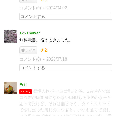
コメント(0)
2024/04/02
skr-shower
無料電書。増えてきました。
★2
ナイス
コメント(0)
2023/07/18
ちと
登場人物が一気に増えた巻。2巻時点では
ネタバレ
コウ君が吸血鬼にならないENDもあるのかなーと
思ってたけど、それは無さそう。タイムリミット
で少し焦った感じのコウ君と、いつも通りで楽し