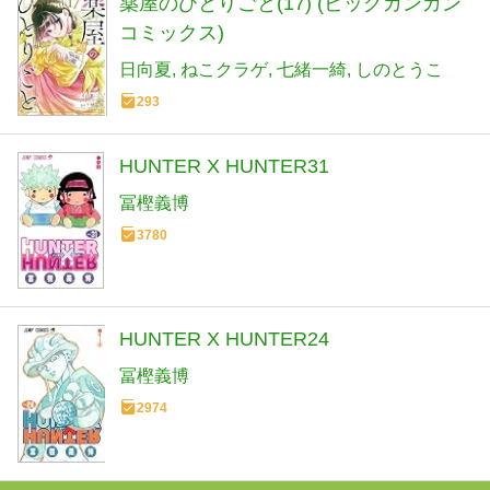
薬屋のひとりごと(17) (ビッグガンガン
コミックス)
日向夏
ねこクラゲ
七緒一綺
しのとうこ
293
HUNTER X HUNTER31
冨樫義博
3780
HUNTER X HUNTER24
冨樫義博
2974