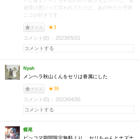
いと返すナズナちゃんのやり取りもよかった。 童
貞受け悪いって言われてたけど、あの中だと平田
ニコが好きです。
★3
ナイス
コメント(0)
2023/05/31
Nyah
メンヘラ秋山くんをセリは眷属にした
★36
ナイス
コメント(0)
2023/04/30
蝶尾
ピッコマ期間限定無料より。 セリちゃんとナズナ