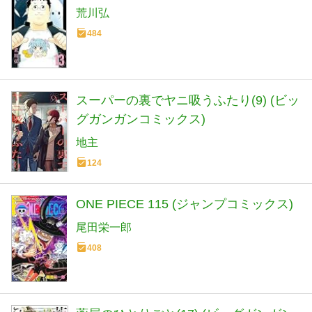
荒川弘
484
スーパーの裏でヤニ吸うふたり(9) (ビッ
グガンガンコミックス)
地主
124
ONE PIECE 115 (ジャンプコミックス)
尾田栄一郎
408