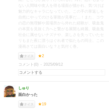
ない人間味や友人を得る場面が描かれ、気づけば
魅力的なキャラになっていた。この手の掌返しを
自然にやってのける筆致が見事だ…！また、コウ
の恋の無理解や居場所から外れた経験が、吸血鬼
の本質を見抜く力へと繋がる展開も綺麗。吸血鬼
社会に属せないナズナや、楽しさを失っていたセ
リもまた夜に漂うはぐれ者で似たもの同士。この
漫画さては面白いな？と気付く巻。
★2
ナイス
コメント(0)
2025/09/12
しゅり
面白かった
★19
ナイス