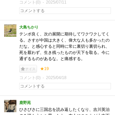
コメント(0)
2025/07/11
大島ちかり
テンポ良く、次の展開に期待してワクワクしてく
る。さすが中国は大きく、偉大な人も多かったの
だな。と感心すると同時に常に裏切り裏切られ、
死を厭わず、生き残ったものが天下を取る。今に
通ずるものがあるな。と痛感する。
★19
ナイス
コメント(0)
2025/04/18
鹿野苑
ひさびさに三国志を読み返したくなり、吉川英治