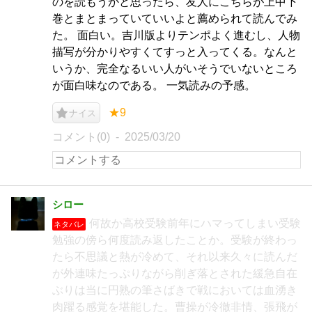
のを読もうかと思ったら、友人にこちらが上中下
巻とまとまっていていいよと薦められて読んでみ
た。 面白い。吉川版よりテンポよく進むし、人物
描写が分かりやすくてすっと入ってくる。なんと
いうか、完全なるいい人がいそうでいないところ
が面白味なのである。 一気読みの予感。
★9
ナイス
コメント(0)
2025/03/20
シロー
何故か高校受験前年にハマってしまい受験
ネタバレ
勉強の傍ら何度読み返したことか。受験が終わっ
たら不思議と熱が冷めて、それ以来久々に読んだ
が外連味たっぷりながら削ぎ落とされた緩急自在
ぶりは当に円熟の筆さばきで戦においては血湧き
肉躍る感覚を堪能した。曹操が冷徹非情、張飛が