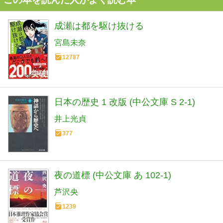
成瀬は都を駆け抜ける
宮島未奈
12787
日本の歴史 1 改版 (中公文庫 S 2-1)
井上光貞
377
夜の道標 (中公文庫 あ 102-1)
芦沢央
1239