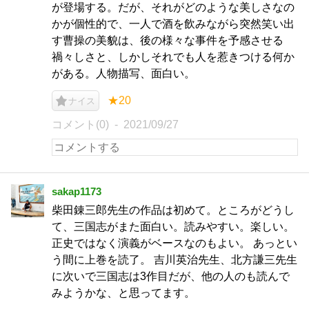
が登場する。だが、それがどのような美しさなの
かが個性的で、一人で酒を飲みながら突然笑い出
す曹操の美貌は、後の様々な事件を予感させる
禍々しさと、しかしそれでも人を惹きつける何か
がある。人物描写、面白い。
★20
ナイス
コメント(0)
2021/09/27
sakap1173
柴田錬三郎先生の作品は初めて。ところがどうし
て、三国志がまた面白い。読みやすい。楽しい。
正史ではなく演義がベースなのもよい。 あっとい
う間に上巻を読了。 吉川英治先生、北方謙三先生
に次いで三国志は3作目だが、他の人のも読んで
みようかな、と思ってます。