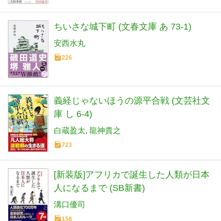
ちいさな城下町 (文春文庫 あ 73-1)
安西水丸
226
義経じゃないほうの源平合戦 (文芸社文
庫 し 6-4)
白蔵盈太
龍神貴之
723
[新装版]アフリカで誕生した人類が日本
人になるまで (SB新書)
溝口優司
158