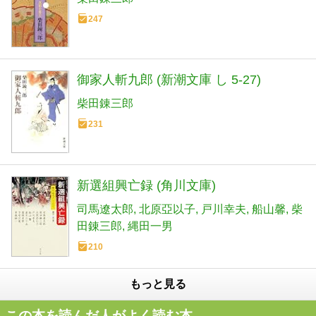
247
御家人斬九郎 (新潮文庫 し 5-27)
柴田錬三郎
231
新選組興亡録 (角川文庫)
司馬遼太郎
北原亞以子
戸川幸夫
船山馨
柴
田錬三郎
縄田一男
210
もっと見る
この本を読んだ人がよく読む本