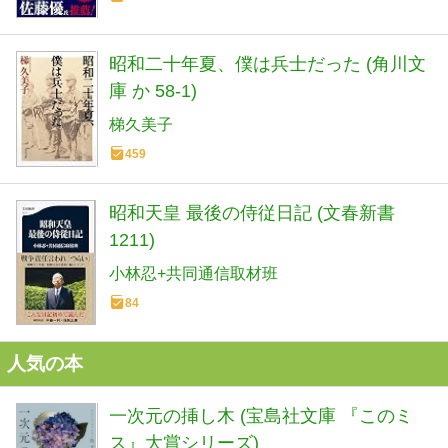
昭和二十年夏、僕は兵士だった (角川文
庫 か 58-1)
梯久美子
459
昭和天皇 最後の侍従日記 (文春新書
1211)
小林忍+共同通信取材班
84
人気の本
一次元の挿し木 (宝島社文庫 『このミ
ス』大賞シリーズ)