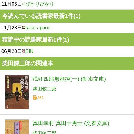
11月06日
ぴかりぴかり
今読んでいる読書家最新1件(1)
11月28日
sakurapand
積読中の読書家最新1件(1)
06月28日
BIN
柴田錬三郎の関連本
眠狂四郎無頼控(一) (新潮文庫)
柴田錬三郎
362
真田幸村 真田十勇士 (文春文庫)
柴田錬三郎