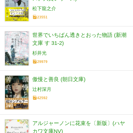
松下龍之介
23551
世界でいちばん透きとおった物語 (新潮
文庫 す 31-2)
杉井光
29979
傲慢と善良 (朝日文庫)
辻村深月
42592
アルジャーノンに花束を〔新版〕(ハヤ
カワ文庫NV)