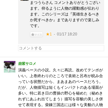
まつうらさん コメントありがとうござい
ます。仰るように人物の躍動感が伝わり
ます。このシリーズは『英雄生きるべき
か死すべきか』までありますので楽しみ
です。
★1
01/17 18:20
ナイス
崩紫サロメ
演義ベースの小説。久々に再読。改めてテンポが
いい。上巻終わりのところで袁術と呂布が睨み合
っている状態だから、まあまあのペースだろう。
だが、人物描写は短くもインパクトのある場面が
多い。特に若き日の曹操の野心を秘めた（秘めき
れずにあふれ出てしまう）描写を容貌の美しさ併
せて表現する。柴錬三国志には様々な美貌の人物