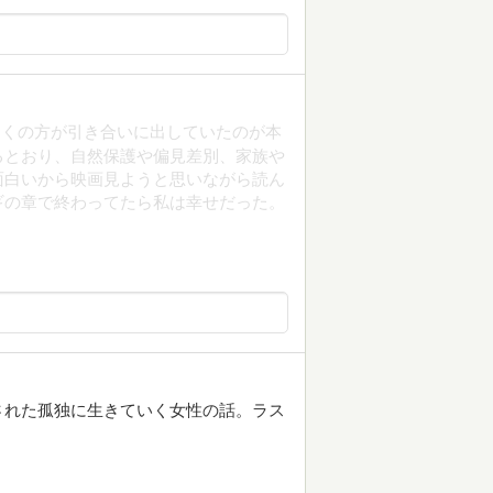
多くの方が引き合いに出していたのが本
るとおり、自然保護や偏見差別、家族や
面白いから映画見ようと思いながら読ん
ギの章で終わってたら私は幸せだった。
された孤独に生きていく女性の話。ラス