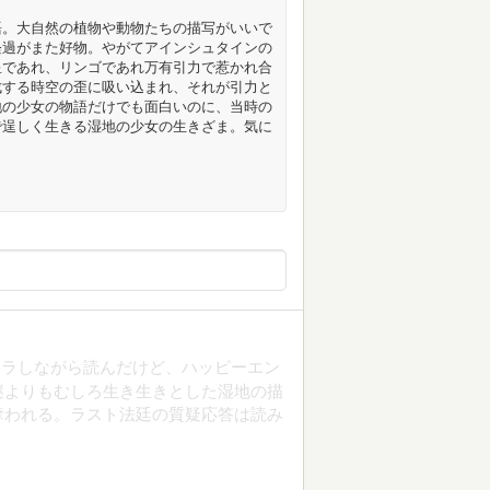
語。大自然の植物や動物たちの描写がいいで
経過がまた好物。やがてアインシュタインの
星であれ、リンゴであれ万有引力で惹かれ合
成する時空の歪に吸い込まれ、それが引力と
地の少女の物語だけでも面白いのに、当時の
で逞しく生きる湿地の少女の生きざま。気に
ハラしながら読んだけど、ハッピーエン
謎よりもむしろ生き生きとした湿地の描
奪われる。ラスト法廷の質疑応答は読み