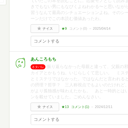
ていたこの本を読むことに。恋愛モノとして読み
きでもない男にもなびくよねわかる〜と思いなが
習うなんて最高のシチュエーションよね。そのシ
ーンだけでこの本読む価値あったわ。
ナイス
★9
コメント(
0
)
2025/04/14
あんころもち
振り返らなかった母親と違って、父親の
ネタバレ
カイアとかもうね。いじらしくて悲しい。 ミス
とミステリではなかった。ではなんだと言われる
の摂理？哲学？ 三人称視点でもよいのだけれど
がより孤独感が味わえたかも。 あと一時的とは
ンを載せていました。ごめんなさい。
ナイス
★13
コメント(
1
)
2024/12/11