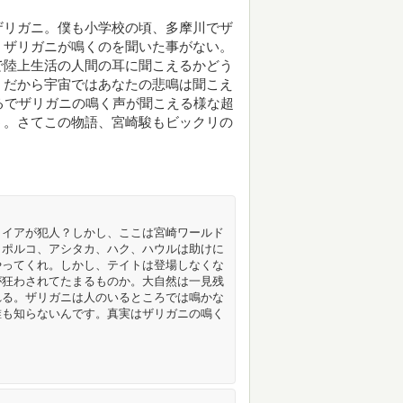
ザリガニ。僕も小学校の頃、多摩川でザ
、ザリガニが鳴くのを聞いた事がない。
で陸上生活の人間の耳に聞こえるかどう
。だから宇宙ではあなたの悲鳴は聞こえ
るでザリガニの鳴く声が聞こえる様な超
う。さてこの物語、宮崎駿もビックリの
カイアが犯人？しかし、ここは宮崎ワールド
、ポルコ、アシタカ、ハク、ハウルは助けに
やってくれ。しかし、テイトは登場しなくな
が狂わされてたまるものか。大自然は一見残
れる。ザリガニは人のいるところでは鳴かな
誰も知らないんです。真実はザリガニの鳴く