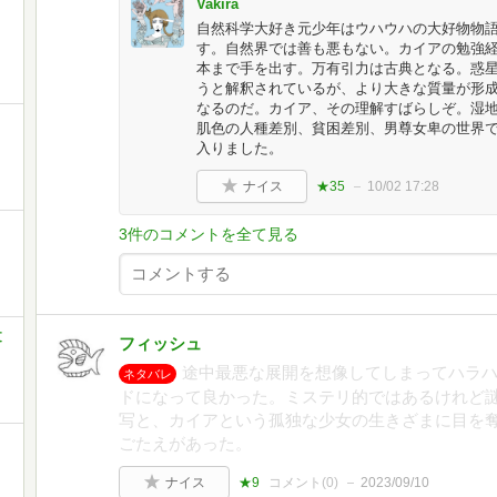
Vakira
自然科学大好き元少年はウハウハの大好物物
す。自然界では善も悪もない。カイアの勉強
本まで手を出す。万有引力は古典となる。惑
うと解釈されているが、より大きな質量が形
なるのだ。カイア、その理解すばらしぞ。湿
肌色の人種差別、貧困差別、男尊女卑の世界
入りました。
ナイス
★35
10/02 17:28
3件のコメントを全て見る
文
フィッシュ
途中最悪な展開を想像してしまってハラ
ネタバレ
ドになって良かった。ミステリ的ではあるけれど
写と、カイアという孤独な少女の生きざまに目を
ごたえがあった。
ナイス
★9
コメント(
0
)
2023/09/10