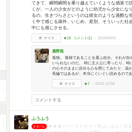
てきて、瞬間瞬間を乗り越えていくような感覚で読
くが、一人の少女がどのように幼児から少女にな
るの。生きづらさというのは彼女のような過酷な
く中で感じる疎外、いじめ、差別、そういった社
中にも感じさせる。
ナイス
★18
コメント(
1
)
2026/03/31
鹿野苑
孤独。 孤独であることを選ぶ自分。それが自
いられないのだ。 時に主人公に寄ったり、時
の心そのままに自分も心を閉じてみたり、温
長編ではあるが、本当にぐいぐい読めるので
ナイス
★7
03/31 23:58
ふうふう
★★★☆☆ベストセラー本はしばらく読
ネタバレ