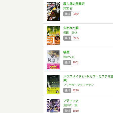
殺し屋の営業術
野宮 有
登録
9342
失われた貌
櫻田 智也
登録
8905
暁星
湊かなえ
登録
9051
ハウスメイド (ハヤカワ・ミステリ
庫)
フリーダ・マクファデン
登録
4220
ブティック
池井戸 潤
登録
1810