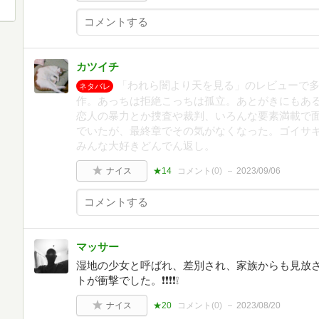
カツイチ
「われら闇より天を見る」のレビューで
ネタバレ
作。あっちは拒絶こっちは孤立。あとがきにもあ
恋人の暴力とか捜査や裁判、いろんな要素満載で
でいたが、最終章でその気がなくなった。ゴイサ
みんな大好きどんでん返し。
ナイス
★14
コメント(
0
)
2023/09/06
マッサー
湿地の少女と呼ばれ、差別され、家族からも見放
トが衝撃でした。❗️❗️❗️❗️❕
ナイス
★20
コメント(
0
)
2023/08/20