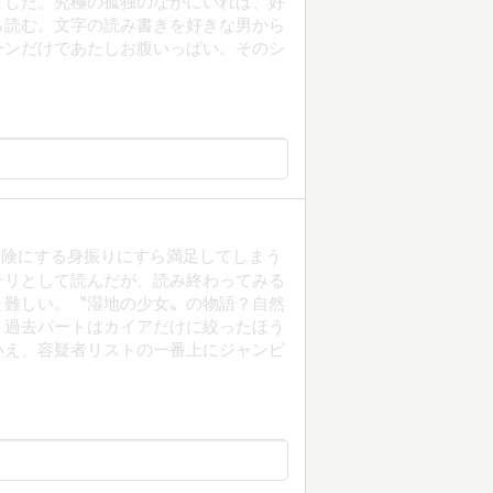
ました。究極の孤独のなかにいれば、好
ら読む。文字の読み書きを好きな男から
ーンだけであたしお腹いっぱい。そのシ
邪険にする身振りにすら満足してしまう
テリとして読んだが、読み終わってみる
と難しい。〝湿地の少女〟の物語？自然
、過去パートはカイアだけに絞ったほう
いえ、容疑者リストの一番上にジャンピ