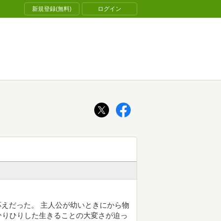
新規登録(無料)
ログイン
み応えだった。 主人公が幼いときにから物
ひりひりした生きることの大変さが迫っ