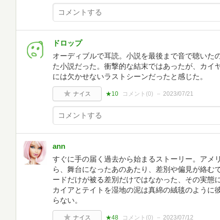
ドロップ
オーディブルで耳読。小説を最後まで音で聴いた
た小説だった。衝撃的な結末ではあったが、カイ
には欠かせないラストシーンだったと感じた。
ナイス
★10
コメント(
0
)
2023/07/21
ann
すぐに手の届く過去から始まるストーリー。アメ
ら、舞台になったあのあたり、差別や偏見が絡む
ードだけが被る差別だけではなかった、その実態
カイアとテイトを湿地の泥は真綿の絨毯のように
らない。
ナイス
★48
コメント(
0
)
2023/07/12