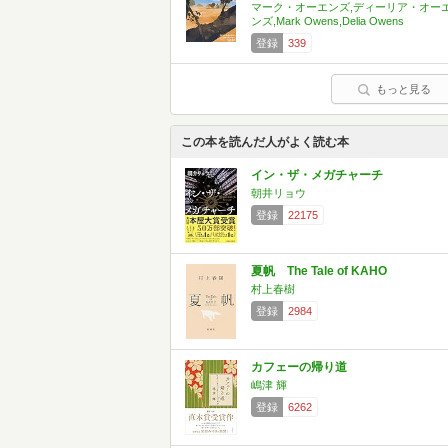
マーク・オーエンズ,ディーリア・オー
ンズ,Mark Owens,Delia Owens
登録
339
もっと見る
この本を読んだ人がよく読む本
イン・ザ・メガチャーチ
朝井リョウ
登録
22175
夏帆 The Tale of KAHO
村上春樹
登録
2984
カフェーの帰り道
嶋津 輝
登録
6262