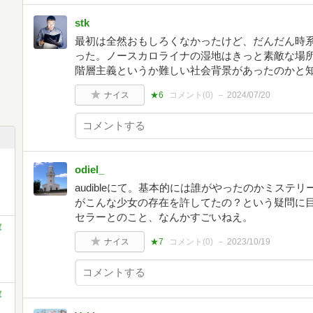
stk
最初は全然おもしろくなかったけど、だんだん時
った。ノースカロライナの湿地はきっと素敵な場
階層主義というか難しい社会背景があったのかと
ナイス
★6
コメント(
0
)
2024/07/20
odiel_
audibleにて。基本的には誰がやったのかミステリ
がこんな少女の存在を許してたの？という疑問に
セラーとのこと、なんかすごいねえ。
庫
ナイス
★7
コメント(
0
)
2023/10/19
庫