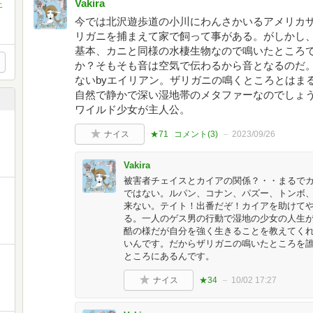
Vakira
エ
今では北沢遊歩道の小川にわんさかいるアメリカ
リガニを捕まえて家で飼って事がある。がしかし
基本、カニと同様の水棲生物なので鳴いたところ
か？そもそも音は空気で伝わるから音となるのだ
ないbyエイリアン。ザリガニの鳴くところとはま
自然で静かで深い湿地帯のメタファーなのでしょ
ワイルド少女が主人公。
ナイス
★71
コメント(
3
)
2023/09/26
Vakira
被害者チェイスとカイアの関係？・・まるで
ではない。ルパン、コナン、パズー、トンボ
来ない。テイト！出番だぞ！カイアを助けて
る。一人のゲス男の行動で湿地の少女の人生
酷の様だが自分を強く生きることを教えてく
いんです。だからザリガニの鳴いたところを
ところにあるんです。
ナイス
★34
10/02 17:27