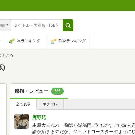
n和書
は
本ランキング
作家ランキング
くところ
版)
感想・レビュー
565
全て表示
ネタバレ
鹿野苑
本屋大賞2021 翻訳小説部門1位 ものすごい読
語が始まるのだが、ジェットコースターのように