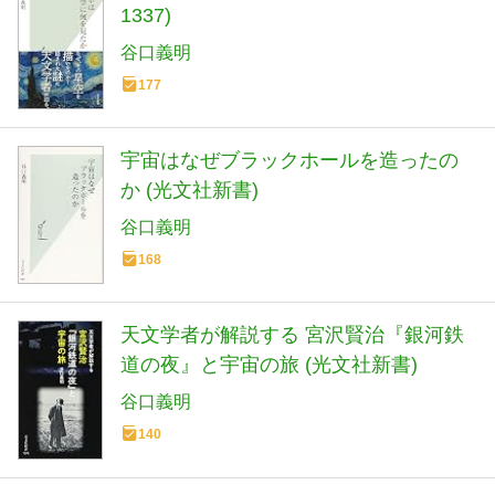
1337)
谷口義明
177
宇宙はなぜブラックホールを造ったの
か (光文社新書)
谷口義明
168
天文学者が解説する 宮沢賢治『銀河鉄
道の夜』と宇宙の旅 (光文社新書)
谷口義明
140