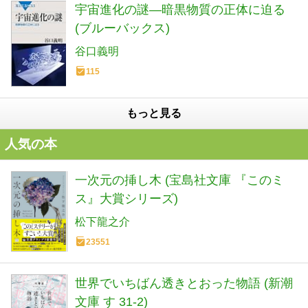
宇宙進化の謎―暗黒物質の正体に迫る
(ブルーバックス)
谷口義明
115
もっと見る
人気の本
一次元の挿し木 (宝島社文庫 『このミ
ス』大賞シリーズ)
松下龍之介
23551
世界でいちばん透きとおった物語 (新潮
文庫 す 31-2)