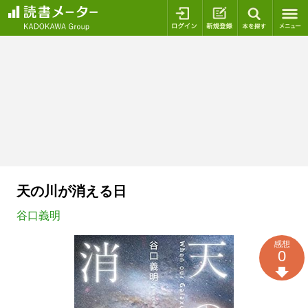
ログイン
新規登録
本を探
天の川が消える日
谷口義明
感想
0