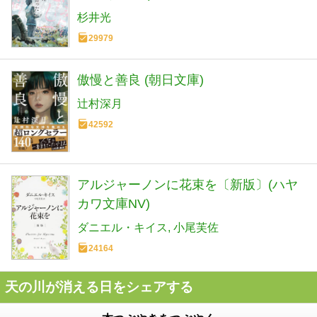
杉井光
29979
傲慢と善良 (朝日文庫)
辻村深月
42592
アルジャーノンに花束を〔新版〕(ハヤ
カワ文庫NV)
ダニエル・キイス
小尾芙佐
24164
天の川が消える日をシェアする