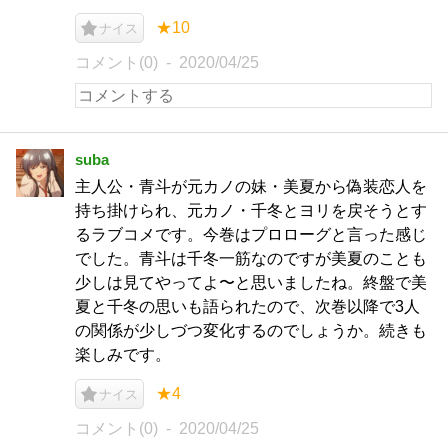
★10
ナイス
コメント(0)
2020/04/25
suba
主人公・青斗が元カノの妹・美夏から偽装恋人を
持ち掛けられ、元カノ・千冬とヨリを戻そうとす
るラブコメです。今巻はプロローグと言った感じ
でした。青斗は千冬一筋なのですが美夏のことも
少しは見てやってよ〜と思いましたね。終盤で美
夏と千冬の思いも語られたので、次巻以降で3人
の関係が少しづつ変化するのでしょうか。続きも
楽しみです。
★4
ナイス
コメント(0)
2020/04/25