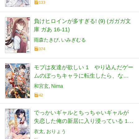
133
負けヒロインが多すぎる! (9) (ガガガ文
庫 ガあ 16-11)
雨森たきび
いみぎむる
374
モブは友達が欲しい 1 やり込んだゲー
ムのぼっちキャラに転生したら、なぜ
か学院で孤高の英雄になってしまった
和宮玄
Nima
(HJ文庫 わ 07-01-01)
42
でっかいギャルとちっちゃいギャルが
失恋した俺の新居に入り浸っている 1
(HJ文庫 き 05-01-01)
衣太
おりょう