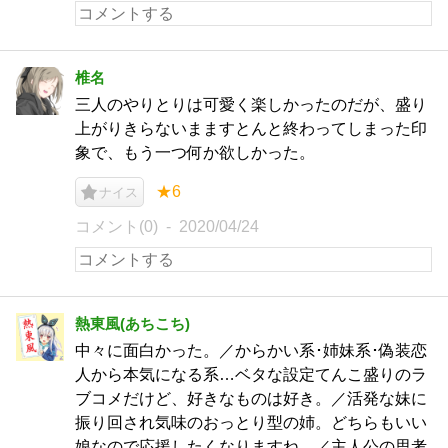
椎名
三人のやりとりは可愛く楽しかったのだが、盛り
上がりきらないまますとんと終わってしまった印
象で、もう一つ何か欲しかった。
★6
ナイス
コメント(0)
2020/04/24
熱東風(あちこち)
中々に面白かった。／からかい系･姉妹系･偽装恋
人から本気になる系…ベタな設定てんこ盛りのラ
ブコメだけど、好きなものは好き。／活発な妹に
振り回され気味のおっとり型の姉。どちらもいい
娘なので応援したくなりますね。／主人公の思考