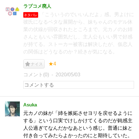
ラブコメ廃人
「こういうのでいいんだよ」感。男よけに
ネタバレ
彼氏になるベタな展開から、妹ちゃんのモデル休
業の伏線が回収されたところまで。元カノのお姉
さんともいい雰囲気だし、主人公もいい男で好感
が持てる。ストーカー被害は解決したが、仮恋人
の関係はどうなるのか？続きが気になる。
★4
ナイス
コメント(0)
2020/05/03
Asuka
元カノの妹が「姉を嫉妬させヨリを戻せるように
する」という口実でけしかけてくるのだが鈍感主
人公過ぎてなんだかなあという感じ。普通に妹と
付き合ってみたらよかったのにと期待していた。