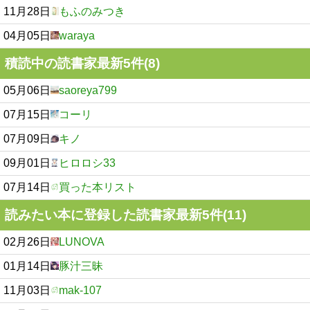
11月28日
もふのみつき
04月05日
waraya
積読中の読書家最新5件(8)
05月06日
saoreya799
07月15日
コーリ
07月09日
キノ
09月01日
ヒロロシ33
07月14日
買った本リスト
読みたい本に登録した読書家最新5件(11)
02月26日
LUNOVA
01月14日
豚汁三昧
11月03日
mak-107