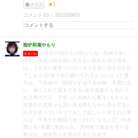
★1
ナイス
コメント(0)
2022/09/03
痴炉莉庵やもり
小学生の頃からの幼なじみ・黒崎千冬に、
ネタバレ
中学二年生の時告知し付き合い始めた清川青斗
は、３年目の夏祭りの日にキスを迫り頬を叩かれ
てしまう♪以来千冬に避けられるようになった青
斗は、下校途中、雨宿りする千冬の妹・美夏に会
い、傘に入れて家まで送る♪途中美夏から告白さ
れる青斗だが、千冬への未練から断る♪モデルを
休養中の美夏から言い寄る男たちから身を守るた
め付き合っているフリをして欲しいと頼まれた青
斗は、千冬との復縁のきっかけになると思い引き
受ける♪美夏に勧められ、黒崎家で風呂を借りる
青斗は、脱衣所で全裸の千冬に出会す