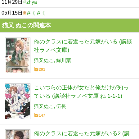
11月29日
zhya
05月15日
さくさく
猫又 ぬこの関連本
俺のクラスに若返った元嫁がいる (講談
社ラノベ文庫)
猫又ぬこ
緑川葉
291
こいつらの正体が女だと俺だけが知っ
ている (講談社ラノベ文庫 ね 1-1-1)
猫又ぬこ
伍長
147
俺のクラスに若返った元嫁がいる2 (講