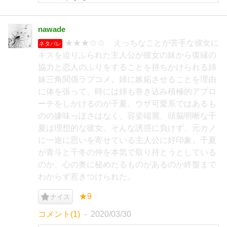
nawade
★★★☆☆ えっちなことが苦手な彼女に
ネタバレ
キスを迫りふられた主人公が彼女の妹から復縁の
協力と恋人のふりをすることを持ちかけられる姉
妹三角関係ラブコメ。姉に嫉妬させることを理由
に体を張って、時には姉も巻き込み積極的アプロ
ーチをしかけるのが千夏。ウザ可愛系ではあるも
のの嫌味っぽさはなく、容姿端麗、頭脳明晰な千
夏は理想的な彼女。そんな誘惑に負けず、元カノ
に一途に思いを寄せている主人公に好印象。千夏
が青斗と千冬の仲を本気で取り持とうとしている
のか、心の奥に秘めたるものがあるのか終盤まで
わからず惹きつけられた。
★9
ナイス
コメント(1)
2020/03/30