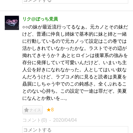
リク@ぼっち党員
○○の妹が最近流行ってるなぁ。元カノとその妹だ
けど、普通に仲良し姉妹で基本的に妹と姉と一緒
に行動しているので元カノって設定はこの巻では
活かしきれていなかったかな。ラストでその辺が
拗れてきそうか？ あとヒロインは後輩系の強みを
存分に発揮していて可愛いんだけど、いまいち主
人公を好きになれなかった。人としてはいい奴な
んだろうけど、ラブコメ的に見ると読者は美夏を
贔屓にしちゃう中でのこの鈍感さ。全くぶれるこ
とのない心持ち。この設定で一途は罪だぞ。美夏
になんとか救いを…。
★8
ナイス
コメント(0)
2020/04/04