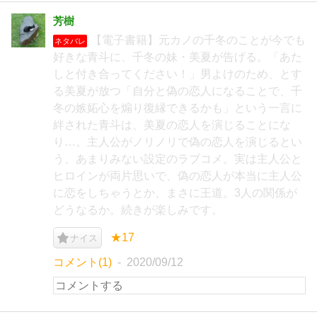
芳樹
【電子書籍】元カノの千冬のことが今でも
ネタバレ
好きな青斗に、千冬の妹・美夏が告げる。「あた
しと付き合ってください！」男よけのため、とす
る美夏が放つ「自分と偽の恋人になることで、千
冬の嫉妬心を煽り復縁できるかも」という一言に
絆された青斗は、美夏の恋人を演じることにな
り…。主人公がノリノリで偽の恋人を演じるとい
う、あまりみない設定のラブコメ。実は主人公と
ヒロインが両片思いで、偽の恋人が本当に主人公
に恋をしちゃうとか、まさに王道。3人の関係が
どうなるか。続きが楽しみです。
★17
ナイス
コメント(1)
2020/09/12