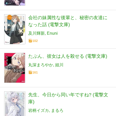
会社の妹属性な後輩と、秘密の友達に
なった話 (電撃文庫)
及川輝新
Enuni
102
たぶん、彼女は人を殺せる (電撃文庫)
丸深まろやか
姐川
161
先生、今日から同い年ですね? (電撃文
庫)
岩柄イズカ
まるろ