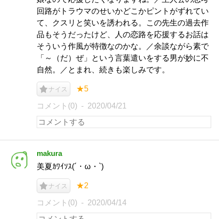
回路がトラウマのせいかどこかピントがずれてい
て、クスリと笑いを誘われる。この先生の過去作
品もそうだったけど、人の恋路を応援するお話は
そういう作風が特徴なのかな。／余談ながら素で
「～（だ）ぜ」という言葉遣いをする男が妙に不
自然。／とまれ、続きも楽しみです。
★5
ナイス
コメント(0)
2020/04/21
makura
美夏ｶﾜｲｿｽ(´・ω・`)
★2
ナイス
コメント(0)
2020/04/14