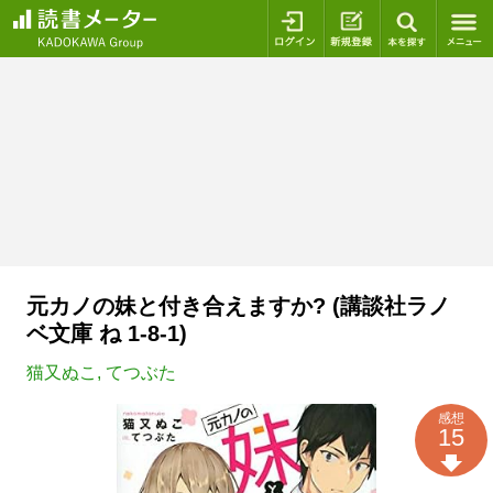
ログイン
新規登録
本を探
元カノの妹と付き合えますか? (講談社ラノ
ベ文庫 ね 1-8-1)
猫又ぬこ
,
てつぶた
感想
15