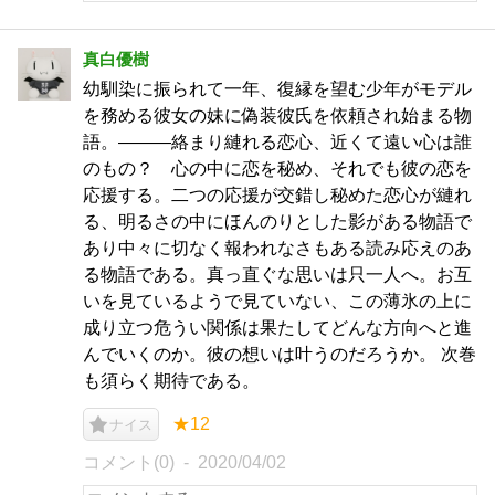
真白優樹
幼馴染に振られて一年、復縁を望む少年がモデル
を務める彼女の妹に偽装彼氏を依頼され始まる物
語。―――絡まり縺れる恋心、近くて遠い心は誰
のもの？ 心の中に恋を秘め、それでも彼の恋を
応援する。二つの応援が交錯し秘めた恋心が縺れ
る、明るさの中にほんのりとした影がある物語で
あり中々に切なく報われなさもある読み応えのあ
る物語である。真っ直ぐな思いは只一人へ。お互
いを見ているようで見ていない、この薄氷の上に
成り立つ危うい関係は果たしてどんな方向へと進
んでいくのか。彼の想いは叶うのだろうか。 次巻
も須らく期待である。
★12
ナイス
コメント(0)
2020/04/02