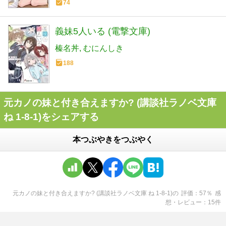
74
義妹5人いる (電撃文庫)
榛名丼
むにんしき
188
元カノの妹と付き合えますか? (講談社ラノベ文庫
ね 1-8-1)をシェアする
本つぶやきをつぶやく
元カノの妹と付き合えますか? (講談社ラノベ文庫 ね 1-8-1)
の
評価
57
％
感
想・レビュー
15
件