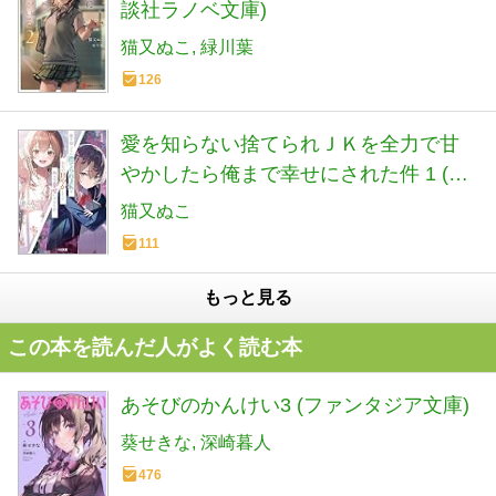
談社ラノベ文庫)
猫又ぬこ
緑川葉
126
愛を知らない捨てられＪＫを全力で甘
やかしたら俺まで幸せにされた件 1 (HJ
文庫 ね 01-08-01)
猫又ぬこ
111
もっと見る
この本を読んだ人がよく読む本
あそびのかんけい3 (ファンタジア文庫)
葵せきな
深崎暮人
476