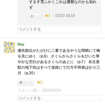
すます雪ふかくこれは遭難なのかも知れ
ず
★1
02/10 18:10
ナイス
Noy
優先順位がたがひに二番であるやうな間柄にて梅
を見にゆく （p.6） さくらからさくらをひいた華
やかな空白があるさくらのあとに （p.7） 名古屋
駅の地下街はすべて迷路にて行方不明者ばかり三
月 （p.20）
★2
ナイス
コメント(0)
2022/05/29