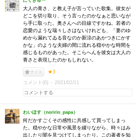
にくきゅー
大人の青さ、と教え子が言っていた歌集。彼女が
どこを切り取り、そう言ったのかなぁと思いなが
ら手に取った。奥さんへの目線ですかね。若者の
恋愛のような瑞々しさはないけれども、「妻のゆ
めから漏れてゐる音なのか新涼のあかつきにかす
かな」のような夫婦の間に流れる穏やかな時間を
感じるものがあった。そこらへんを彼女は大人の
青さと表現したのかもしれない。
★3
ナイス
コメント(0)
2021/02/11
わいほす（noririn_papa）
何だかすごくその感性に共感して買ってしまっ
た。穏やかな日常や風景を綴りながら、時々はみ
出したり闇を見つけてしまったり。この著者を知