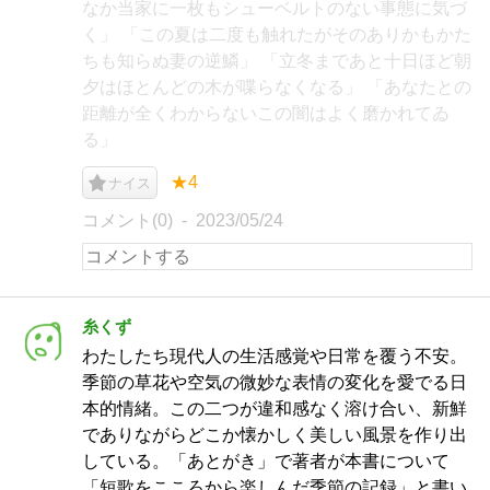
なか当家に一枚もシューベルトのない事態に気づ
く」 「この夏は二度も触れたがそのありかもかた
ちも知らぬ妻の逆鱗」 「立冬まであと十日ほど朝
夕はほとんどの木が喋らなくなる」 「あなたとの
距離が全くわからないこの闇はよく磨かれてゐ
る」
★4
ナイス
コメント(0)
2023/05/24
糸くず
わたしたち現代人の生活感覚や日常を覆う不安。
季節の草花や空気の微妙な表情の変化を愛でる日
本的情緒。この二つが違和感なく溶け合い、新鮮
でありながらどこか懐かしく美しい風景を作り出
している。「あとがき」で著者が本書について
「短歌をこころから楽しんだ季節の記録」と書い