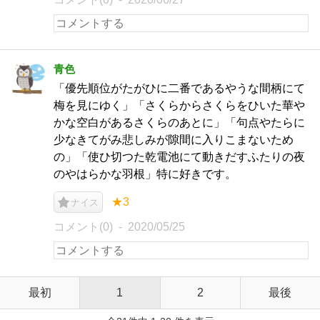
青色
「優先順位がたがひに二番であるやうな間柄にて
梅を見にゆく」「さくらからさくらをひいた華や
かな空白があるさくらのあとに」「句点やたらに
少なきてがみ悲しみが隙間に入りこまないため
の」「使ひ切つた乾電池にて動きだすふたりの夜
のやはらかな羽根」特に好きです。
★3
ナイス
コメント(0)
2020/05/25
最初
1
2
最後