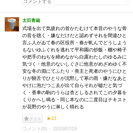
太田青磁
式場を出て気疲れの首かたむけて本音のやうな骨
の音を聴く・嫌なだけだと認めずそれを間違ひと
言ふ人がゐて春の区役所・春が軋んでどうしよう
もないゆふぐれを逃れて平和園の炒飯・棚や椅子
や把手のねぢを締めながら白露わたしのゆるみに
気づく・他意のないしぐさに他意がめざめゆく不
安な冬の淵にてふたり・喪主と死者のやうにひと
りが饒舌でひとりが沈黙して寒の雨・嫌だなあと
やけに泡だつこゑが出て自らそれが嘘だと気づ
く・香車の駒のうらは杏としるされてこの夕暮を
くりかへし鳴る・同じ本なのに二度目はテキスト
が花野のやうに淋しく晴れる
★13
ナイス
コメント(0)
2020/07/19