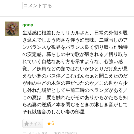
qoop
生活感に根差したリリカルさと、日常の外側を覗
き込んでしまう怖さを伴う幻想味。二重写しのア
ンバランスな視界をバランス良く切り取った独特
の安定感。暮らしの中で歌が醸される／切り取ら
れていく自然なあり方を示すような、心強い感
覚。／妖精などの類ではないかひとりだけ息が見
えない寒のバス停／こむばんわぁと聞こえたのだ
が雨の中どの木蓮の声だつたのか／この世から少
し外れた場所として午前三時のベランダがある／
この夏は二度も触れたがそのありかもかたちも知
らぬ妻の逆鱗／本を閉ぢるときの淋しき音がして
それ以後音のしない妻の部屋
★6
ナイス
コメント(0)
2020/06/27