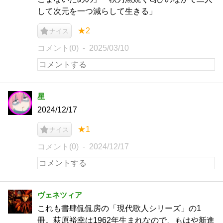
して次元を一つ減らして生きる」
★2
ナイス
コメント(0)
2025/03/10
星
2024/12/17
★1
ナイス
コメント(0)
2024/12/17
ヴェネツィア
これも書肆侃侃房の「現代歌人シリーズ」の1
冊。荻原裕幸は1962年生まれなので、もはや新進