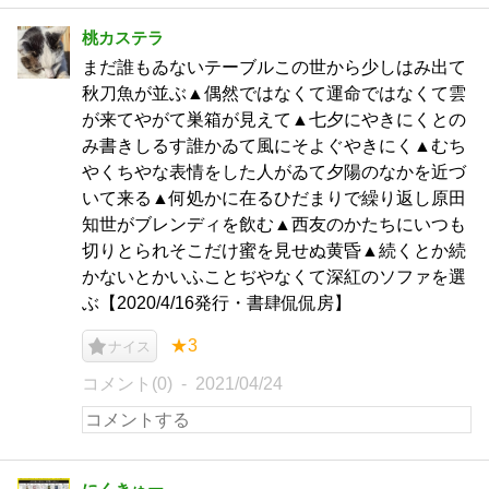
桃カステラ
まだ誰もゐないテーブルこの世から少しはみ出て
秋刀魚が並ぶ▲偶然ではなくて運命ではなくて雲
が来てやがて巣箱が見えて▲七夕にやきにくとの
み書きしるす誰かゐて風にそよぐやきにく▲むち
やくちやな表情をした人がゐて夕陽のなかを近づ
いて来る▲何処かに在るひだまりで繰り返し原田
知世がブレンディを飲む▲西友のかたちにいつも
切りとられそこだけ蜜を見せぬ黄昏▲続くとか続
かないとかいふことぢやなくて深紅のソファを選
ぶ【2020/4/16発行・書肆侃侃房】
★3
ナイス
コメント(0)
2021/04/24