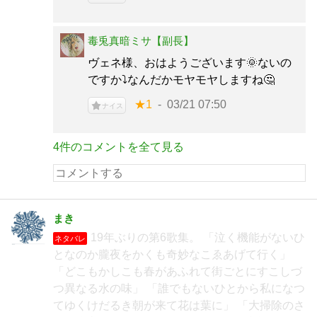
毒兎真暗ミサ【副長】
ヴェネ様、おはようございます🌞ないの
ですか⤵なんだかモヤモヤしますね🤔
★1
03/21 07:50
ナイス
4件のコメントを全て見る
まき
19年ぶりの第6歌集。 「泣く機能がないひ
ネタバレ
となのか朧夜をかくも奇妙なこゑあげて行く」
「どこもかしこも春があふれて街ごとにすこしづ
つ異なる水の味」 「誰でもないひとから私になつ
てゆくけだるき朝が来て花は葉に」 「大掃除のさ