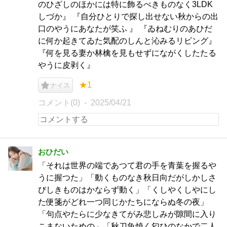
のひざしのほかには特に飾るべきものなく3LDK
しづか』 『自分ひとりで探し出せない秋からの出
口のやうにあなたが笑ふ 』 『ゐねむりのあひだ
に何か起きてゐた気配のしんと沁みるリビング』
『何を見る妻か林檎を見もせずにながくしたたる
やうに皮剥く』
★1
ナイス
コメント(0)
2025/04/21
おひだい
「それは世界の端であつて君の手を青葉を握るや
うに握つた」「動くものなき秋日向だがしかしさ
びしきものはかならず動く」「くしやくしやにし
た便箋がどれ一つ同じかたちにならぬ冬の夜」
「句点やたらに少なきてがみ悲しみが隙間に入り
こまないための」「秋刀魚焼く匂ひのなかで二人