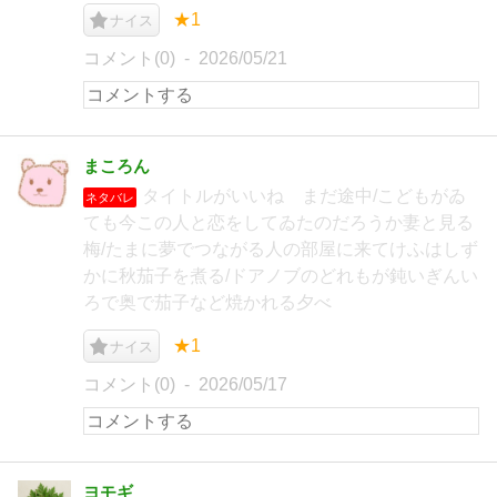
★1
ナイス
コメント(0)
2026/05/21
まころん
タイトルがいいね まだ途中/こどもがゐ
ネタバレ
ても今この人と恋をしてゐたのだろうか妻と見る
梅/たまに夢でつながる人の部屋に来てけふはしず
かに秋茄子を煮る/ドアノブのどれもが鈍いぎんい
ろで奥で茄子など焼かれる夕べ
★1
ナイス
コメント(0)
2026/05/17
ヨモギ