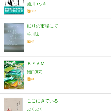
施川ユウキ
382
眠りの市場にて
笹川諒
44
ＢＥＡＭ
瀬口真司
41
ここにきている
ぷくぷく