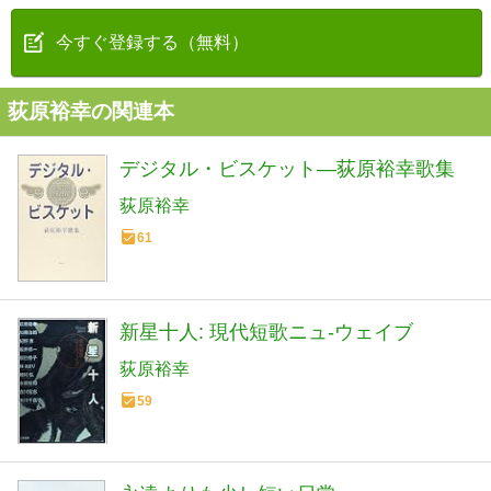
今すぐ登録する（無料）
荻原裕幸の関連本
デジタル・ビスケット―荻原裕幸歌集
荻原裕幸
61
新星十人: 現代短歌ニュ-ウェイブ
荻原裕幸
59