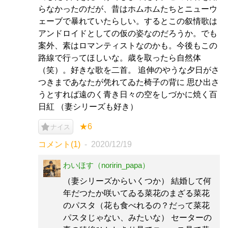
らなかったのだが、昔はホムホムたちとニューウ
ェーブで暴れていたらしい。するとこの叙情歌は
アンドロイドとしての仮の姿なのだろうか。でも
案外、素はロマンティストなのかも。今後もこの
路線で行ってほしいな。歳を取ったら自然体
（笑）。好きな歌を二首。 追伸のやうな夕日がさ
つきまであなたが凭れてゐた椅子の背に 思ひ出さ
うとすれば遠のく青き日々の空をしづかに焼く百
日紅 （妻シリーズも好き）
★6
ナイス
コメント(1)
2020/12/19
わいほす（noririn_papa）
（妻シリーズからいくつか） 結婚して何
年だつたか咲いてゐる菜花のまざる菜花
のパスタ（花も食べれるの？だって菜花
パスタじゃない、みたいな） セーターの