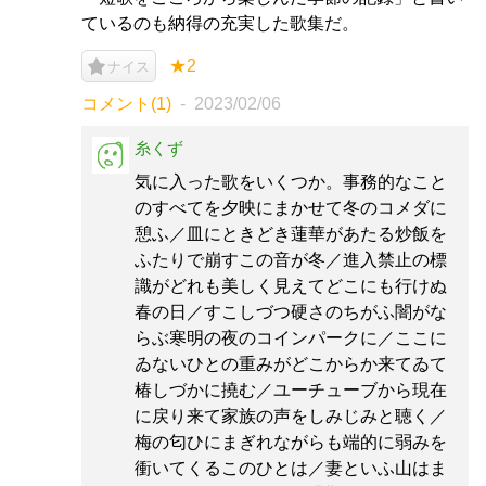
ているのも納得の充実した歌集だ。
★2
ナイス
コメント(1)
2023/02/06
糸くず
気に入った歌をいくつか。事務的なこと
のすべてを夕映にまかせて冬のコメダに
憩ふ／皿にときどき蓮華があたる炒飯を
ふたりで崩すこの音が冬／進入禁止の標
識がどれも美しく見えてどこにも行けぬ
春の日／すこしづつ硬さのちがふ闇がな
らぶ寒明の夜のコインパークに／ここに
ゐないひとの重みがどこからか来てゐて
椿しづかに撓む／ユーチューブから現在
に戻り来て家族の声をしみじみと聴く／
梅の匂ひにまぎれながらも端的に弱みを
衝いてくるこのひとは／妻といふ山はま