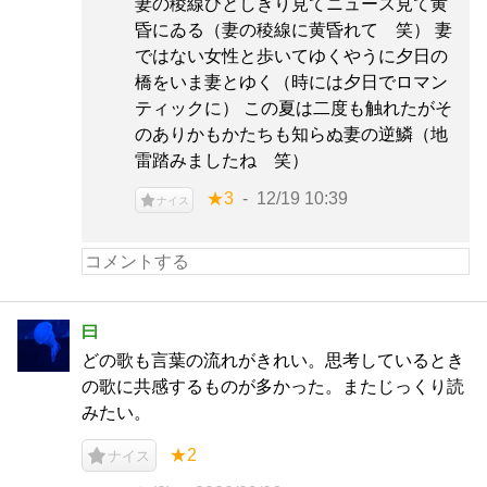
妻の稜線ひとしきり見てニュース見て黄
昏にゐる（妻の稜線に黄昏れて 笑） 妻
ではない女性と歩いてゆくやうに夕日の
橋をいま妻とゆく（時には夕日でロマン
ティックに） この夏は二度も触れたがそ
のありかもかたちも知らぬ妻の逆鱗（地
雷踏みましたね 笑）
★3
12/19 10:39
ナイス
曰
どの歌も言葉の流れがきれい。思考しているとき
の歌に共感するものが多かった。またじっくり読
みたい。
★2
ナイス