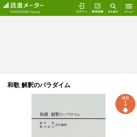
ログイン
新規登録
本を探
和歌 解釈のパラダイム
感想
1