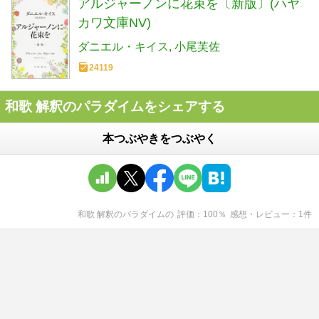
アルジャーノンに花束を〔新版〕(ハヤ
カワ文庫NV)
ダニエル・キイス
小尾芙佐
24119
和歌 解釈のパラダイムをシェアする
本つぶやきをつぶやく
和歌 解釈のパラダイム
の
評価
100
％
感想・レビュー
1
件