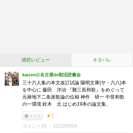
感想レビュー
ネタバレ
kaizen@名古屋de朝活読書会
三十六人集の本文改訂試論 陽明文庫(サ・六八)本
を中心に 藤田 洋治 『難三長和歌』をめぐって
元禄地下二条派歌論の位相 神作 研一 中世和歌
の一環境 鈴木 元 はじめ19本の論文集。
★1
ナイス
コメント(0)
2012/05/04