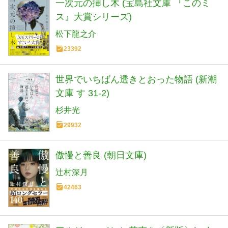
一次元の挿し木 (宝島社文庫 『このミ
ス』大賞シリーズ)
松下龍之介
23392
世界でいちばん透きとおった物語 (新潮
文庫 す 31-2)
杉井光
29932
傲慢と善良 (朝日文庫)
辻村深月
42463