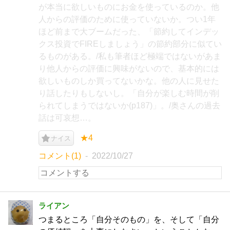
が本当に欲しいものにお金を使っているのか。他
人からの評価のために使っていないか。つい1年
ほど前まで大ブームだった、「節約してインデッ
クス投資でFIREしましょう」の節約部分に似てい
るものがある。/私も筆者ほど極端ではないがあま
り他人からの評価に興味がないので、基本的には
欲しいものしか買ってないかな。他の人に見せた
り話したりもしないし。「自分が楽しむ時間が削
られてしまうではないか(p187)」。/奥さんの過去
話は可哀想…。
★4
ナイス
コメント(1)
2022/10/27
ライアン
つまるところ「自分そのもの」を、そして「自分