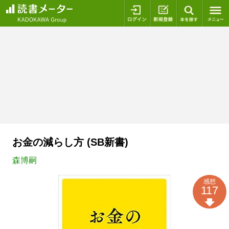
ログイン
新規登録
本を探
お金の減らし方 (SB新書)
森博嗣
感想
117