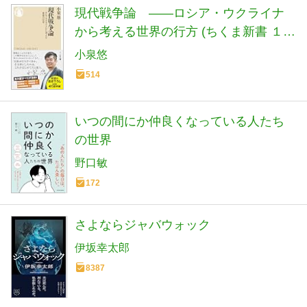
現代戦争論 ――ロシア・ウクライナ
から考える世界の行方 (ちくま新書 １９
００)
小泉悠
514
いつの間にか仲良くなっている人たち
の世界
野口敏
172
さよならジャバウォック
伊坂幸太郎
8387