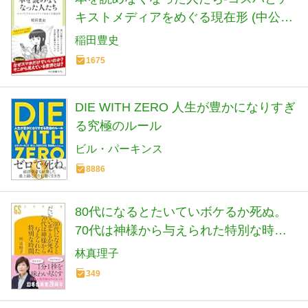
キストメディアをめぐる現在形 (中公新
書ラクレ 861)
稲田豊史
1675
DIE WITH ZERO 人生が豊かになりすぎ
る究極のルール
ビル・パーキンス
8886
80代になるとたいていボケるか死ぬ。
70代は神様から与えられた特別な時間
(幻冬舎新書 803)
林真理子
349