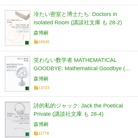
冷たい密室と博士たち: Doctors in
Isolated Room (講談社文庫 も 28-2)
森博嗣
16020
笑わない数学者 MATHEMATICAL
GOODBYE: Mathematical Goodbye (講
談社文庫 も 28-3)
森博嗣
13723
詩的私的ジャック: Jack the Poetical
Private (講談社文庫 も 28-4)
森博嗣
11778