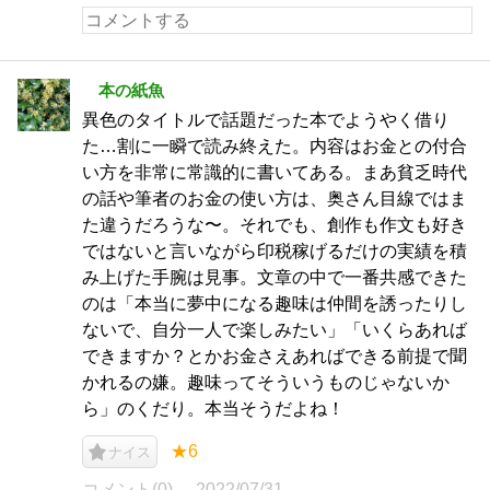
本の紙魚
異色のタイトルで話題だった本でようやく借り
た…割に一瞬で読み終えた。内容はお金との付合
い方を非常に常識的に書いてある。まあ貧乏時代
の話や筆者のお金の使い方は、奥さん目線ではま
た違うだろうな〜。それでも、創作も作文も好き
ではないと言いながら印税稼げるだけの実績を積
み上げた手腕は見事。文章の中で一番共感できた
のは「本当に夢中になる趣味は仲間を誘ったりし
ないで、自分一人で楽しみたい」「いくらあれば
できますか？とかお金さえあればできる前提で聞
かれるの嫌。趣味ってそういうものじゃないか
ら」のくだり。本当そうだよね！
★6
ナイス
コメント(0)
2022/07/31