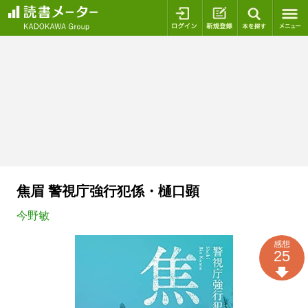
ログイン
新規登録
本を探
焦眉 警視庁強行犯係・樋口顕
今野敏
感想
25