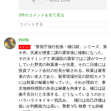
02/01 15:00
ナイス
3件のコメントを全て見る
FOTD
「警視庁強行犯係・樋口顕」シリーズ、第
ネタバレ
６作。氏家が捜査二課の選挙係に移動になった。
そのタイミングで 衆議院の選挙では二課がマーク
していた野党の秋葉康一が当選。その二日後には
投資ファンド会社の社長が殺される。秋葉は被害
者の古い友人であり、殺害現場付近の防犯カメラ
には秋葉の秘書が映っていた。それが理由で、東
京地検特捜部の灰谷は秘書を拘束する。樋口は証
拠不充分だと主張する。どうなっていまうのかと
ハラハラドキドキ一気読み。 樋口は自己評価は
低いが判断能力は高い。警察 VS. 検察 でも的確