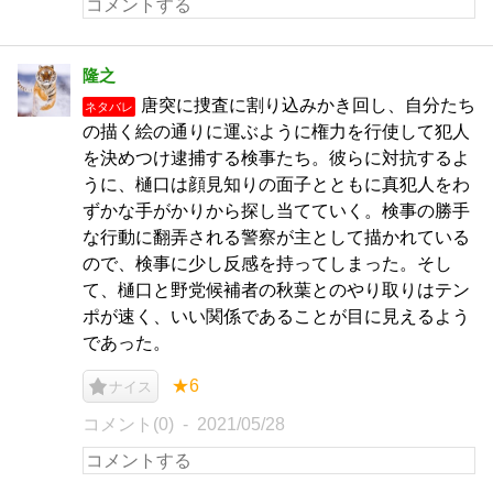
隆之
唐突に捜査に割り込みかき回し、自分たち
ネタバレ
の描く絵の通りに運ぶように権力を行使して犯人
を決めつけ逮捕する検事たち。彼らに対抗するよ
うに、樋口は顔見知りの面子とともに真犯人をわ
ずかな手がかりから探し当てていく。検事の勝手
な行動に翻弄される警察が主として描かれている
ので、検事に少し反感を持ってしまった。そし
て、樋口と野党候補者の秋葉とのやり取りはテン
ポが速く、いい関係であることが目に見えるよう
であった。
★6
ナイス
コメント(0)
2021/05/28