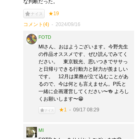
な判断だった。
★19
ナイス
コメント(4)
2024/09/16
FOTD
MIさん、おはようございます。今野先生
の作品オススメです、ぜひ読んでみてく
ださい。 東京観光、思いつきでササっ
と日帰りできる行動力と財力が羨ましい
です。 12月は業務が立て込むことがあ
るので、今は何とも言えません。P氏と
一緒に企画運営してください〜🍻 よろし
くお願いします〜😁
★1
09/17 08:29
ナイス
MI