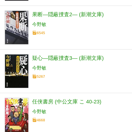
果断―隠蔽捜査2― (新潮文庫)
今野敏
6545
疑心―隠蔽捜査3― (新潮文庫)
今野敏
5267
任侠書房 (中公文庫 こ 40-23)
今野敏
4668