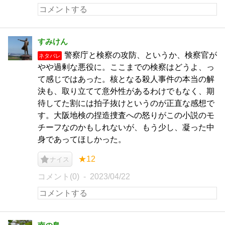
すみけん
警察庁と検察の攻防、というか、検察官が
ネタバレ
やや過剰な悪役に。ここまでの検察はどうよ、っ
て感じではあった。核となる殺人事件の本当の解
決も、取り立てて意外性があるわけでもなく、期
待してた割には拍子抜けというのが正直な感想で
す。大阪地検の捏造捜査への怒りがこの小説のモ
チーフなのかもしれないが、もう少し、凝った中
身であってほしかった。
★12
ナイス
コメント(0)
2023/04/22