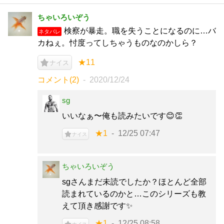
ちゃいろいぞう
検察が暴走。職を失うことになるのに…バ
ネタバレ
カねぇ。忖度ってしちゃうものなのかしら？
★11
ナイス
コメント(2)
2020/12/24
sg
いいなぁ〜俺も読みたいです😊👏
★1
12/25 07:47
ナイス
ちゃいろいぞう
sgさんまだ未読でしたか？ほとんど全部
読まれているのかと…このシリーズも教
えて頂き感謝です✨
★1
12/25 08:58