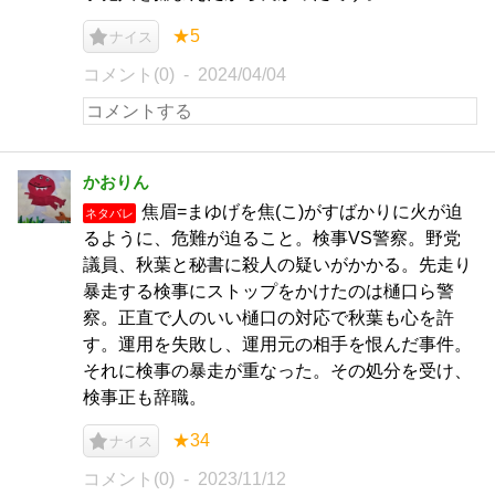
★5
ナイス
コメント(0)
2024/04/04
かおりん
焦眉=まゆげを焦(こ)がすばかりに火が迫
ネタバレ
るように、危難が迫ること。検事VS警察。野党
議員、秋葉と秘書に殺人の疑いがかかる。先走り
暴走する検事にストップをかけたのは樋口ら警
察。正直で人のいい樋口の対応で秋葉も心を許
す。運用を失敗し、運用元の相手を恨んだ事件。
それに検事の暴走が重なった。その処分を受け、
検事正も辞職。
★34
ナイス
コメント(0)
2023/11/12