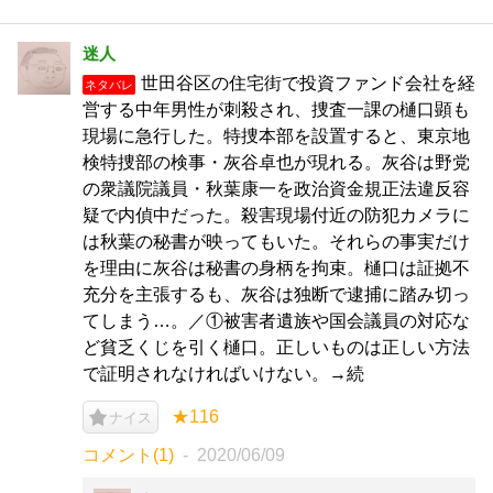
迷人
世田谷区の住宅街で投資ファンド会社を経
ネタバレ
営する中年男性が刺殺され、捜査一課の樋口顕も
現場に急行した。特捜本部を設置すると、東京地
検特捜部の検事・灰谷卓也が現れる。灰谷は野党
の衆議院議員・秋葉康一を政治資金規正法違反容
疑で内偵中だった。殺害現場付近の防犯カメラに
は秋葉の秘書が映ってもいた。それらの事実だけ
を理由に灰谷は秘書の身柄を拘束。樋口は証拠不
充分を主張するも、灰谷は独断で逮捕に踏み切っ
てしまう…。／①被害者遺族や国会議員の対応な
ど貧乏くじを引く樋口。正しいものは正しい方法
で証明されなければいけない。→続
★116
ナイス
コメント(1)
2020/06/09