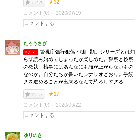
★32
ナイス
コメント(0)
2020/07/19
たろうさぎ
警視庁強行犯係・樋口顕。シリーズとは知
ネタバレ
らず読み始めてしまったが楽しめた。警察と検察
の確執。検事にはあんなにも頭が上がらないもの
なのか。自分たちが書いたシナリオどおりに手続
きを進めることが出来るなんて恐ろしすぎる。
★17
ナイス
コメント(0)
2020/06/22
ゆりのき