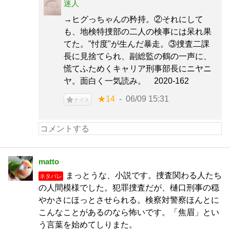
迷人
→ヒグっちゃんの矜持。②それにして
も、地検特捜部の二人の検事には呆れ果
てた。"忖度"が生んだ暴走。③捜査二課
長に見捨てられ、副総監の鶴の一声に、
慌てふためくキャリア刑事部長にニヤニ
ヤ。面白く一気読み。 2020-162
★14
06/09 15:31
ナイス
matto
まっとうな、小説です。捜査関わる人たち
ネタバレ
の人間模様でした。犯罪捜査だが、樋口刑事の穏
やかさにほっとさせられる。検察対警察ほんとに
こんなことがあるのなら怖いです。「焦眉」とい
う言葉を始めてしりまた。