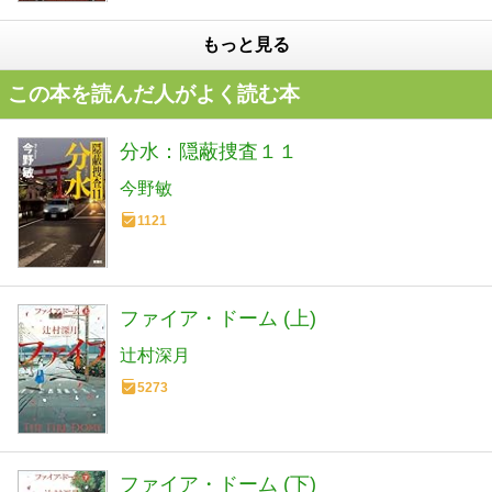
もっと見る
この本を読んだ人がよく読む本
分水：隠蔽捜査１１
今野敏
1121
ファイア・ドーム (上)
辻村深月
5273
ファイア・ドーム (下)