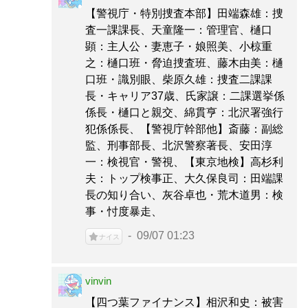
【警視庁・特別捜査本部】田端森雄：捜
査一課課長、天童隆一：管理官、樋口
顕：主人公・妻恵子・娘照美、小椋重
之：樋口班・脅迫捜査班、藤木由美：樋
口班・識別眼、柴原久雄：捜査二課課
長・キャリア37歳、氏家譲：二課選挙係
係長・樋口と親交、綿貫亨：北沢署強行
犯係係長、【警視庁幹部他】斎藤：副総
監、刑事部長、北沢警察著長、安田淳
一：検視官・警視、【東京地検】高杉利
夫：トップ検事正、大久保良司：田端課
長の知り合い、灰谷卓也・荒木道男：検
事・忖度暴走、
09/07 01:23
ナイス
vinvin
【四つ葉ファイナンス】相沢和史：被害