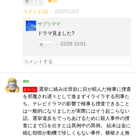
★10
ナイス
コメント(1)
2020/11/23
サプリママ
ドラマ見ました?
02/28 10:01
ナイス
ats
選挙に絡み出世欲に目が眩んだ検事に捜査
ネタバレ
を邪魔され遅々として進まずイライラする刑事た
ち。テレビドラマの影響で検事も捜査できること
は一般的になりましたが実際にはそう起こらない
話。選挙違反をでっちあげるために殺人事件の捜
査にまで口を出すとは異例中の異例。 結末は金に
絡む怨恨が動機で珍しくもない事件。横槍さえ無