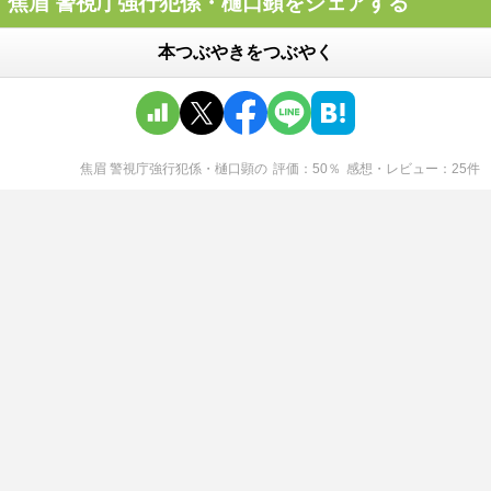
焦眉 警視庁強行犯係・樋口顕をシェアする
本つぶやきをつぶやく
焦眉 警視庁強行犯係・樋口顕
の
評価
50
％
感想・レビュー
25
件