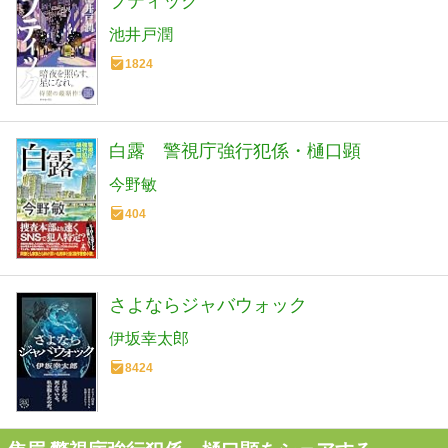
ブティック
池井戸潤
1824
白露 警視庁強行犯係・樋口顕
今野敏
404
さよならジャバウォック
伊坂幸太郎
8424