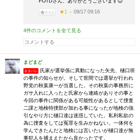
FOTDさん、ありがとうございます😊
★1
09/17 09:16
ナイス
4件のコメントを全て見る
まどまど
氏家が選挙係に異動になった矢先、樋口班
ネタバレ
の事件の知らせが。そして世間では選挙が行われ
野党の秋葉康一が当選した。その秋葉の事務所に
ガサ入れに入ったと氏家から連絡がありその事と
今回の事件に関係がある可能性があるとして捜査
二課と地検特捜部が加わる事になったが地検の強
引なやり方に樋口達は迷惑していた。私利私欲の
為に捜査をしては冤罪を生みかねない。一体何を
学んできたんだと地検には言いたいが樋口達が無
事犯人を捕まえたから良かったです。