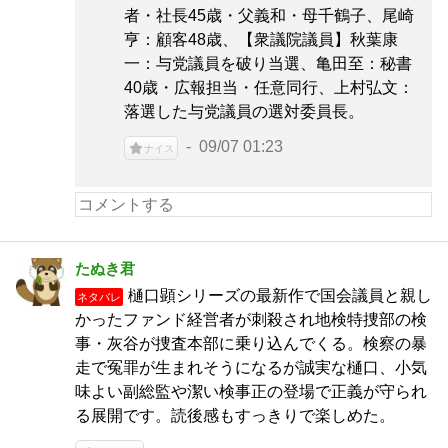
者・社長45歳・父義和・母千鶴子、尾崎
亨：顧客48歳、【衆議院議員】秋葉康
一：与党議員を破り当選、亀田至：秘書
40歳・広報担当・任意同行、上村弘文：
落選した与党議員の選対委員長。
09/07 01:23
ナイス
たぬき君
樋口顕シリーズの最新作で国会議員と親し
ネタバレ
かったファンド経営者が刺殺され地検特捜部の検
事・灰谷が捜査本部に乗り込んでくる。検察の暴
走で冤罪が生まれそうになるが誠実な樋口、小気
味よい副総監や潔い検事正の登場で正義が守られ
る展開です。読後感もすっきりで楽しめた。