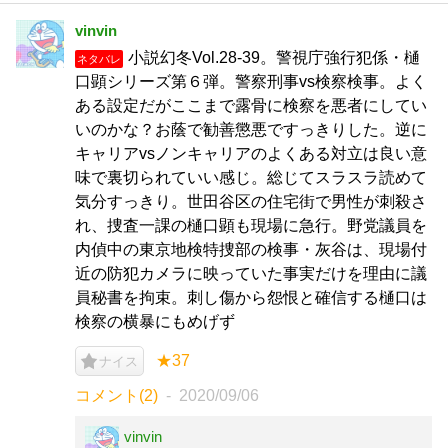
vinvin
小説幻冬Vol.28-39。警視庁強行犯係・樋
ネタバレ
口顕シリーズ第６弾。警察刑事vs検察検事。よく
ある設定だがここまで露骨に検察を悪者にしてい
いのかな？お蔭で勧善懲悪ですっきりした。逆に
キャリアvsノンキャリアのよくある対立は良い意
味で裏切られていい感じ。総じてスラスラ読めて
気分すっきり。世田谷区の住宅街で男性が刺殺さ
れ、捜査一課の樋口顕も現場に急行。野党議員を
内偵中の東京地検特捜部の検事・灰谷は、現場付
近の防犯カメラに映っていた事実だけを理由に議
員秘書を拘束。刺し傷から怨恨と確信する樋口は
検察の横暴にもめげず
★37
ナイス
コメント(2)
2020/09/06
vinvin