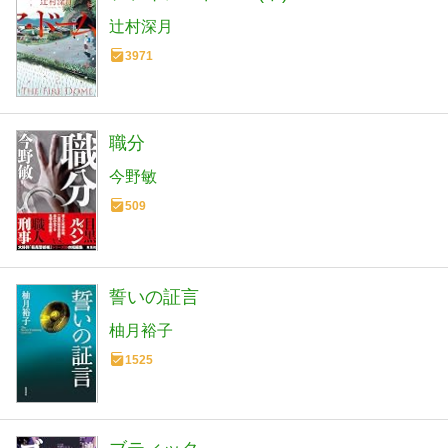
辻村深月
3971
職分
今野敏
509
誓いの証言
柚月裕子
1525