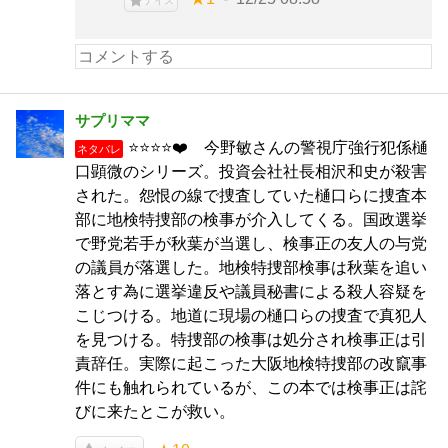
ナイス
サプリママ
⭐⭐⭐⭐❤️ 今野敏さんの警視庁強行犯係樋
ネタバレ
口顕微のシリーズ。投資会社社長相沢和史が殺害
された。怨恨の線で捜査していた樋口らに捜査本
部に地検特捜部の検事が介入してくる。国政選挙
で野党若手が秋葉が当選し、検事正の友人の与党
の議員が落選した。地検特捜部検事は秋葉を追い
落とす為に選挙違反や議員秘書による殺人容疑を
こじつける。地道に現場の樋口らの捜査で真犯人
を見つける。特捜部の検事は処分され検事正は引
責辞任。実際に起こった大阪地検特捜部の改竄事
件にも触れられているが、この本では検事正は詫
びに来たとこが救い。