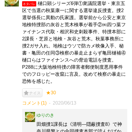
樋口顕シリーズ6弾①衆議院選挙・東京五
ネタバレ
区で当選の秋葉康一に関する選挙違反捜査。捜2
選挙係長に異動の氏家護。選挙前から公安と東京
地検特捜部の灰谷と荒木検事が着手②㈱四つ葉フ
ァイナンス代取・相沢和史刺殺事件、特捜本部に
2課長・芝原と地検・灰谷と荒木。秋葉事務所に
捜2ガサ入れ。地検はウソで防カメ映像入手、秘
書・亀田の任同③検察の暴走止まらず亀田樋補④
樋口らはファイナンスへの脅迫電話を捜査。
P288に大阪地検特捜の障害者郵便制度悪用事件
でのフロッピー改竄に言及。改めて検察の暴走に
恐怖を感じた。
★30
ナイス
コメント(1)
2020/06/13
ゆりのき
田畑捜1課長は《清明―隠蔽捜査8》で神
奈川県警との合同捜査本部で読んだばか