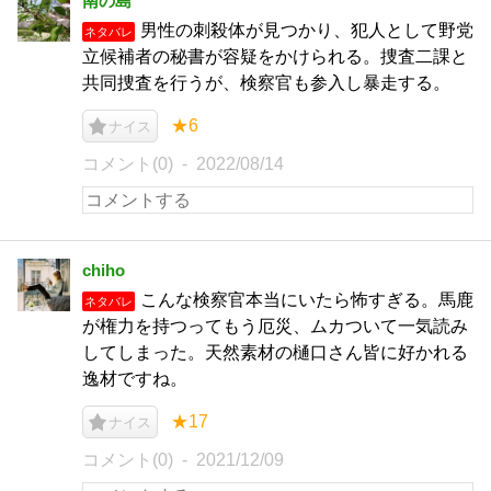
南の島
男性の刺殺体が見つかり、犯人として野党
ネタバレ
立候補者の秘書が容疑をかけられる。捜査二課と
共同捜査を行うが、検察官も参入し暴走する。
★6
ナイス
コメント(0)
2022/08/14
chiho
こんな検察官本当にいたら怖すぎる。馬鹿
ネタバレ
が権力を持つってもう厄災、ムカついて一気読み
してしまった。天然素材の樋口さん皆に好かれる
逸材ですね。
★17
ナイス
コメント(0)
2021/12/09