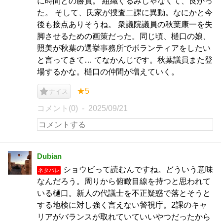
に時間との勝負。 組織ぐるみじゃなくて、良かっ
た。 そして、氏家が捜査二課に異動。なにかと今
後も接点ありそうね。 衆議院議員の秋葉康一を失
脚させるための画策だった。同じ頃、樋口の娘、
照美が秋葉の選挙事務所でボランティアをしたい
と言ってきて… てなかんじです。秋葉議員また登
場するかな。樋口の仲間が増えていく。
★5
ナイス
コメント(0)
2025/09/21
Dubian
ショウビって読むんですね。どういう意味
ネタバレ
なんだろう。周りから俯瞰目線を持つと思われて
いる樋口。新人の代議士を不正疑惑で落とそうと
する地検に対し強く言えない警視庁。2課のキャ
リアがバランスが取れていていいやつだったから