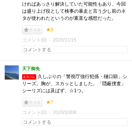
ければあっさり解決していた可能性もあり、今回
は盛り上げ役として検事の暴走と言う少し前のネ
タが使われたというのが素直な感想だった。
★9
ナイス
コメント(0)
2020/11/15
天下御免
久しぶりの「警視庁強行犯係・樋口顕」シ
ネタバレ
リーズ。胸が、スカッとしました。「隠蔽捜査」
シーリズには及ばず、☆1つ。
★7
ナイス
コメント(0)
2020/10/08