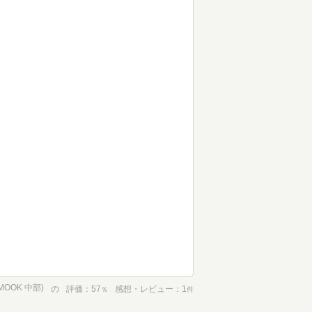
OOK 中部)
の
評価
57
感想・レビュー
1
％
件