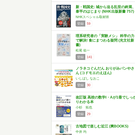
新・戦国史: 城から迫る乱世の終焉
泰平のはじまり (NHK出版新書 757)
NHKスペシャル取材班
登録
59
理系研究者の「実験メシ」 科学の力
で解決! 食にまつわる疑問 (光文社新
書)
松尾 佑一
登録
141
ノラネコぐんだん おりがみパンやさ
ん (コドモエのえほん)
いしばし なおこ
登録
30
改訂版 高校の数学I・Aが1冊でしっ
りわかる本
小杉 拓也
登録
29
古地図で楽しむ近江 (爽BOOKS)
中井 均