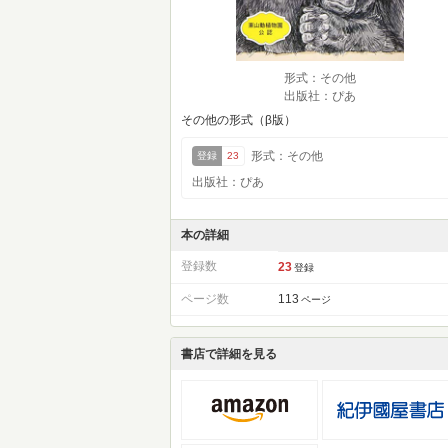
形式：その他
出版社：ぴあ
その他の形式（β版）
形式：その他
登録
23
出版社：ぴあ
本の詳細
登録数
23
登録
ページ数
113
ページ
書店で詳細を見る