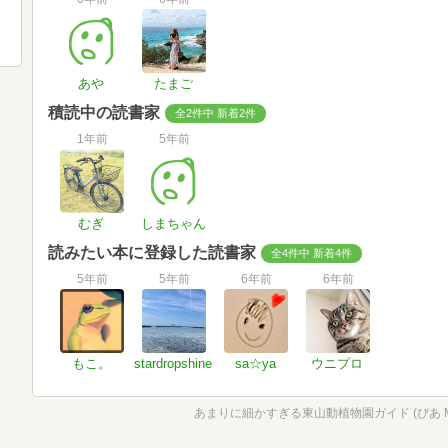
あや
たまご
積読中の読書家
全2件中 新着2件
1年前
5年前
むぎ
しまちゃん
読みたい本に登録した読書家
全4件中 新着4件
5年前
5年前
6年前
6年前
もこ。
stardropshine
sa☆ya
ウニプロ
あまりに細かすぎる東山動植物園ガイド (ぴあ M