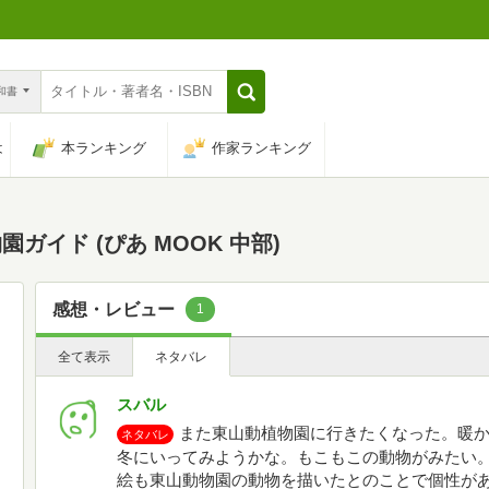
n和書
は
本ランキング
作家ランキング
イド (ぴあ MOOK 中部)
感想・レビュー
1
全て表示
ネタバレ
スバル
また東山動植物園に行きたくなった。暖
ネタバレ
冬にいってみようかな。もこもこの動物がみたい
絵も東山動物園の動物を描いたとのことで個性が