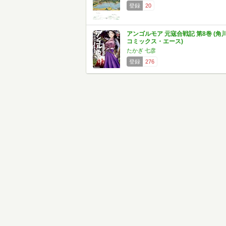
登録
20
アンゴルモア 元寇合戦記 第8巻 (角
コミックス・エース)
たかぎ 七彦
登録
276