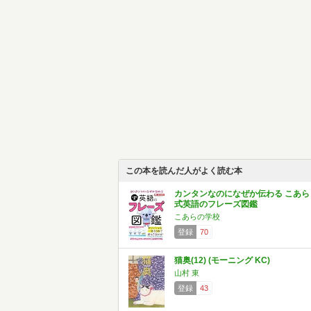
この本を読んだ人がよく読む本
カンタンなのになぜか伝わる こあら
式英語のフレーズ図鑑
こあらの学校
登録
70
猫奥(12) (モーニング KC)
山村 東
登録
43