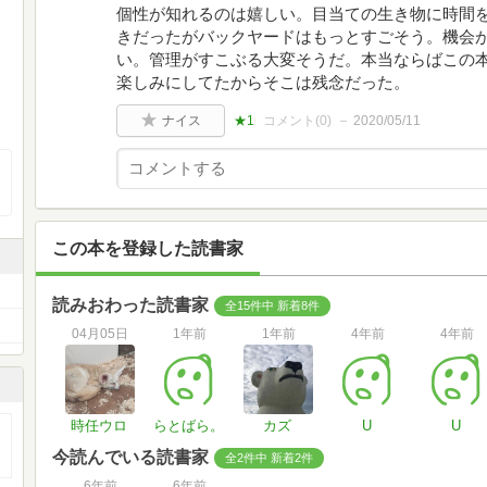
個性が知れるのは嬉しい。目当ての生き物に時間
きだったがバックヤードはもっとすごそう。機会
い。管理がすこぶる大変そうだ。本当ならばこの
楽しみにしてたからそこは残念だった。
ナイス
★1
コメント(
0
)
2020/05/11
この本を登録した読書家
読みおわった読書家
全15件中 新着8件
04月05日
1年前
1年前
4年前
4年前
時任ウロ
らとばら。
カズ
U
U
今読んでいる読書家
全2件中 新着2件
6年前
6年前