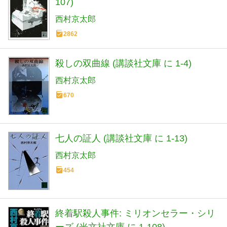
107)
西村京太郎
2862
殺しの双曲線 (講談社文庫 に 1-4)
西村京太郎
670
七人の証人 (講談社文庫 に 1-13)
西村京太郎
454
終着駅殺人事件: ミリオンセラー・シリ
ーズ (光文社文庫 に 1-108)