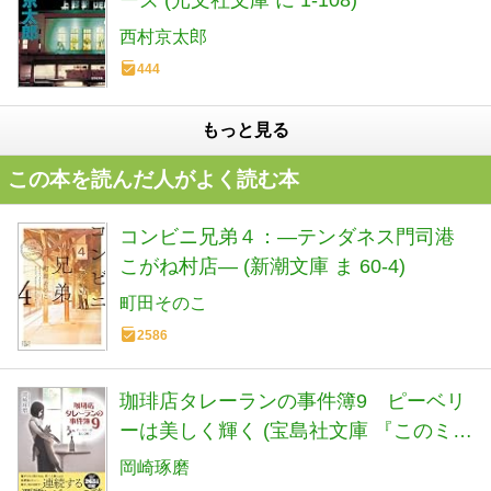
西村京太郎
444
もっと見る
この本を読んだ人がよく読む本
コンビニ兄弟４：―テンダネス門司港
こがね村店― (新潮文庫 ま 60-4)
町田そのこ
2586
珈琲店タレーランの事件簿9 ピーベリ
ーは美しく輝く (宝島社文庫 『このミ
ス』大賞シリーズ)
岡崎琢磨