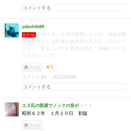
yabuhibi89
手持ち本。十津川警部シリーズ。網走刑務
ネタバレ
所を出所した 元刑事の橋本豊が主人公。ブルート
レイン「富士」の中で 事件が発生。宮崎にまた行
ってみたいです。
★9
ナイス
コメント(0)
2021/10/04
エヌ氏の部屋でノックの音が・・・
昭和６２年 １月２０日 初版
ナイス