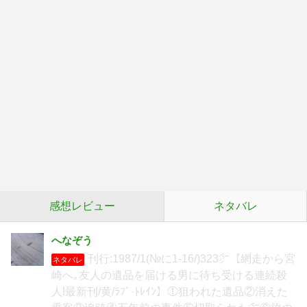
感想レビュー
ネタバレ
へなぞう
刊行:1987/1(№に1-16/)323㌻【網走から宮
ネタバレ
崎へ｡友人の遺品を届ける男に待ち受ける連続殺
人!最新刊/黄/ﾗﾌﾞ·ﾄﾚｲﾝ】①狙われた遺品②消えた