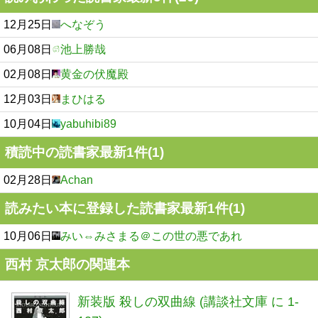
12月25日
へなぞう
06月08日
池上勝哉
02月08日
黄金の伏魔殿
12月03日
まひはる
10月04日
yabuhibi89
積読中の読書家最新1件(1)
02月28日
Achan
読みたい本に登録した読書家最新1件(1)
10月06日
みい⇔みさまる＠この世の悪であれ
西村 京太郎の関連本
新装版 殺しの双曲線 (講談社文庫 に 1-