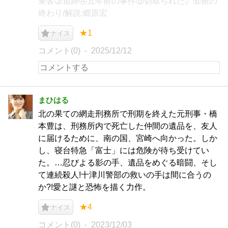
乗客③追跡④五年前の事件⑤切取られた㌻⑥旅の
終わり/解説:郷原宏
★1
ナイス
コメント(0)
2025/12/12
まひはる
北の果ての網走刑務所で刑期を終えた元刑事・橋
本豊は、刑務所内で死亡した仲間の遺品を、友人
に届けるために、南の国、宮崎へ向かった。しか
し、寝台特急「富士」には危険が待ち受けてい
た。…忍びよる影の手、遺品をめぐる暗闘、そし
て連続殺人!十津川警部の救いの手は間に合うの
か?!愛と謎と恐怖を描く力作。
★4
ナイス
コメント(0)
2023/12/03