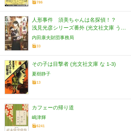
786
人形事件 須美ちゃんは名探偵！？
浅見光彦シリーズ番外 (光文社文庫 う
22-6)
内田康夫財団事務局
33
その子は目撃者 (光文社文庫 な 1-3)
夏樹静子
13
カフェーの帰り道
嶋津輝
6241