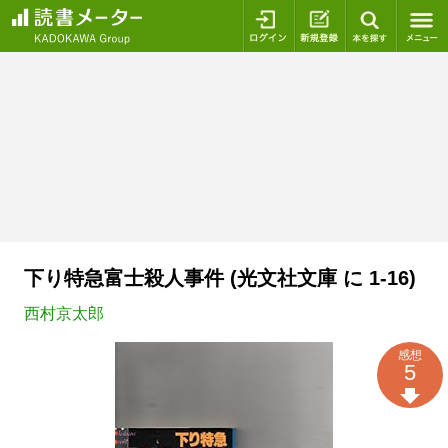
ログイン
新規登録
本を探
下り特急富士殺人事件 (光文社文庫 に 1-16)
西村京太郎
感想
5