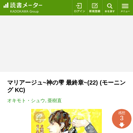
ログイン
新規登録
本を探
マリアージュ~神の雫 最終章~(22) (モーニン
グ KC)
オキモト・シュウ
,
亜樹直
感想
3