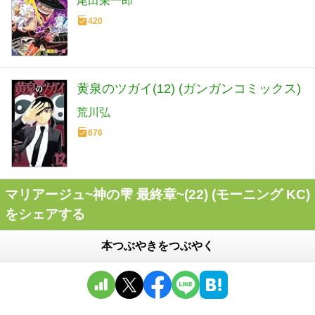
尾田栄一郎
420
黄泉のツガイ(12) (ガンガンコミックス)
荒川弘
676
マリアージュ~神の雫 最終章~(22) (モーニング KC)
をシェアする
本つぶやきをつぶやく