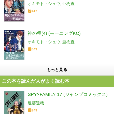
オキモト・シュウ
亜樹直
412
神の雫(4) (モーニングKC)
オキモト・シュウ
亜樹直
343
もっと見る
この本を読んだ人がよく読む本
SPY×FAMILY 17 (ジャンプコミックス)
遠藤達哉
849