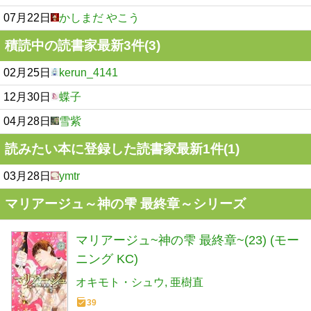
07月22日
かしまだ やこう
積読中の読書家最新3件(3)
02月25日
kerun_4141
12月30日
蝶子
04月28日
雪紫
読みたい本に登録した読書家最新1件(1)
03月28日
ymtr
マリアージュ～神の雫 最終章～シリーズ
マリアージュ~神の雫 最終章~(23) (モー
ニング KC)
オキモト・シュウ
亜樹直
39