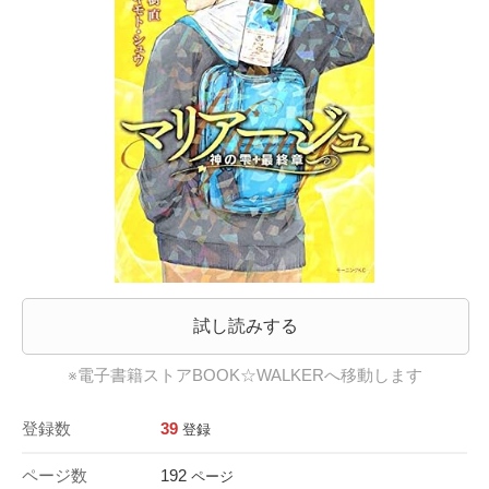
試し読みする
※電子書籍ストアBOOK☆WALKERへ移動します
登録数
39
登録
ページ数
192
ページ