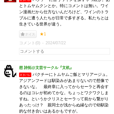
とトムヤムクンとか。特にコメントは無い。ワイ
ン漫画だから仕方ないんだろけど、ワインのトラ
ブルに遭う人たちが日常で多すぎる。私たちとは
生きている世界が違う。
★1
ナイス
コメント(0)
2024/07/22
想 詩拓@文芸サークル『文机』
パクチーにトムヤムご飯とマリアージュ。
ネタバレ
アジアンフードは馴染みがあまりないので想像で
きないな。 最終章に入ってからセーラと再会す
るのはコレが初めてかな。ちょっとワクワクしま
すね。というかクリスとセーラって前から繋がり
あったっけ？ 親同士が浅からぬ縁なので幼馴染
的な付き合いはあるかもですが。