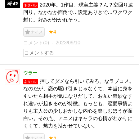
2020年。1作目。現実主義？ん？空回り遠
ネタバレ
回り。なかなか面倒で…設定ありきで…ワクワク
封じ。好みが分かれそう。
★4
ナイス
コメント(0)
2023/09/10
ウラー
押してダメなら引いてみろ、なラブコメ。
ネタバレ
なのだが、恋の駆け引きじゃなくて、本当に身を
引いたら相手が気になりだして、お互い奇妙なす
れ違いが起きるのが特徴。もっとも、恋愛事情よ
りも主人公の少しおかしな内心を楽しむほうが面
白い。その点、アニメはキャラの心情がわかりに
くくて、魅力を活かせていない。
★5
ナイス