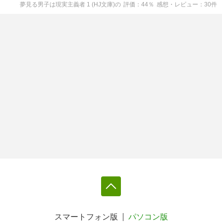
夢見る男子は現実主義者 1 (HJ文庫)
の
評価
44
％
感想・レビュー
30
件
スマートフォン版
パソコン版