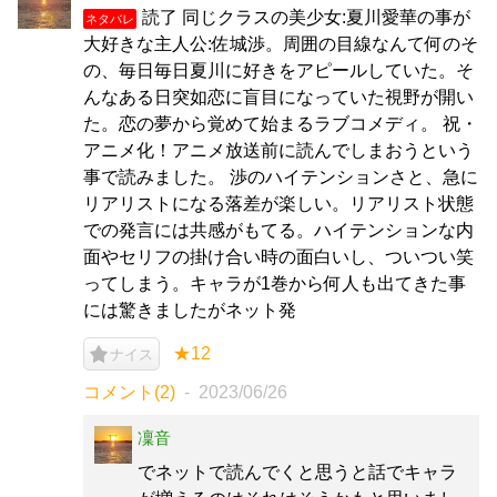
読了 同じクラスの美少女:夏川愛華の事が
ネタバレ
大好きな主人公:佐城渉。周囲の目線なんて何のそ
の、毎日毎日夏川に好きをアピールしていた。そ
んなある日突如恋に盲目になっていた視野が開い
た。恋の夢から覚めて始まるラブコメディ。 祝・
アニメ化！アニメ放送前に読んでしまおうという
事で読みました。 渉のハイテンションさと、急に
リアリストになる落差が楽しい。リアリスト状態
での発言には共感がもてる。ハイテンションな内
面やセリフの掛け合い時の面白いし、ついつい笑
ってしまう。キャラが1巻から何人も出てきた事
には驚きましたがネット発
★12
ナイス
コメント(2)
2023/06/26
凜音
でネットで読んでくと思うと話でキャラ