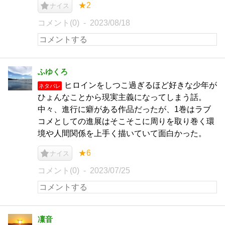
★2
ナイス
コメント(0)
2023/08/18
ふゆくろ
ヒロインをしつこ過ぎるほど好きな少年が
ネタバレ
ひょんなことから現実主義になってしまう話。
中々、進行に癖がある作品だったが、1巻はラブ
コメとしての進展はそこそこに周りを取り巻く環
境や人間関係を上手く描いていて面白かった。
★6
ナイス
コメント(0)
2023/07/25
凜音