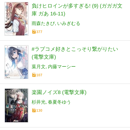
負けヒロインが多すぎる! (9) (ガガガ文
庫 ガあ 16-11)
雨森たきび
いみぎむる
377
#ラブコメ好きとこっそり繋がりたい
(電撃文庫)
葉月文
内藤マーシー
107
楽園ノイズ8 (電撃文庫)
杉井光
春夏冬ゆう
130