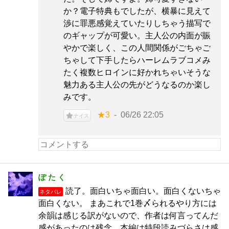
か？電子特典もでしたが、横暴に見えて
渉に罪悪感覚えていたりしちゃう描写で
のギャップが可愛い。主人公の内面が賑
やかで楽しく、この人間関係がごちゃご
ちゃして下手したらハーレムラブコメみ
たく複数ヒロインに好かれちゃいそうな
魅力ある主人公の先がどうなるのか楽し
みです。
★3
06/26 22:05
ナイス
ぽ た く
読了。面白いちゃ面白い。面白くないちゃ
ネタバレ
面白くない。 まあこれで1巻〆られるやり方には
余韻は感じる訳がないので、作者は何言ってんだ
感があったのは残念。本編は特段読みづらさは感