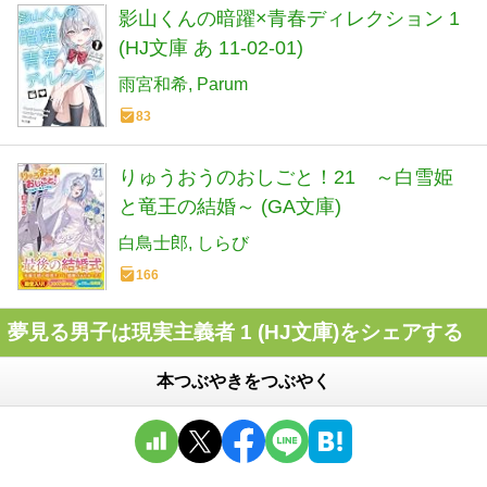
影山くんの暗躍×青春ディレクション 1
(HJ文庫 あ 11-02-01)
雨宮和希
Parum
83
りゅうおうのおしごと！21 ～白雪姫
と竜王の結婚～ (GA文庫)
白鳥士郎
しらび
166
夢見る男子は現実主義者 1 (HJ文庫)をシェアする
本つぶやきをつぶやく