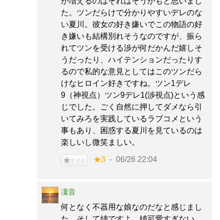
が増えるのはそれはそうかもと思いまし
た。ツンだらけで分かりやすいデレのな
い夏川。彼女の好き嫌いでこの物語の好
き嫌いも結構別れそうなのですが、振ら
れてツンを受ける渉が何だかんだ嬉しそ
うだったり、ハイテンションだったりす
るので私的な意見としてはこのツンだら
けなヒロイン好きですね。ツン1デレ
9（神視点）ツン9デレ1(渉視点)という感
じでした。ごく自然に押してダメなら引
いてみろを実践しているラブコメという
事もあり、困惑する夏川を見ているのは
楽しいし微笑ましい。
★3
06/26 22:04
ナイス
凜音
何となく不器用な娘なのだなと感じまし
た。そして姉ですよ。姉可愛すぎない