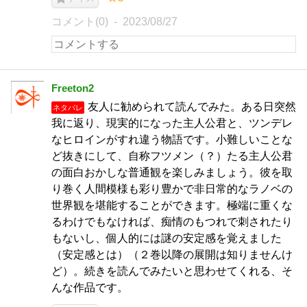
コメント(0)
2023/08/27
Freeton2
友人に勧められて読んでみた。ある日突然
ネタバレ
我に返り、現実的になった主人公君と、ツンデレ
なヒロインがすれ違う物語です。小難しいことな
ど抜きにして、自称フツメン（？）たる主人公君
の面白おかしな普通観を楽しみましょう。彼を取
り巻く人間模様も彩り豊かで非日常的なラノベの
世界観を堪能することができます。極端に重くな
るわけでもなければ、痴情のもつれで刺されたり
もないし、個人的には謎の安定感を覚えました
（安定感とは）（２巻以降の展開は知りませんけ
ど）。続きを読んでみたいと思わせてくれる、そ
んな作品です。