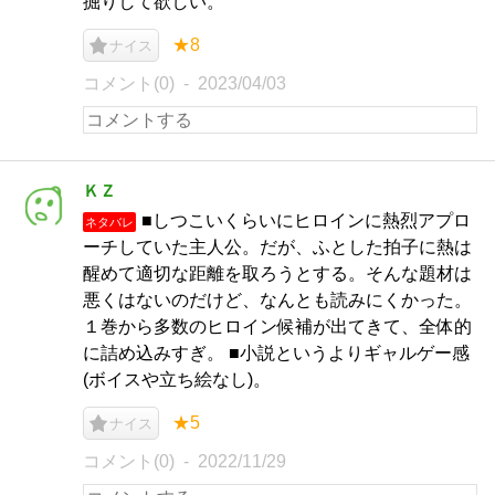
掘りして欲しい。
★8
ナイス
コメント(0)
2023/04/03
ＫＺ
■しつこいくらいにヒロインに熱烈アプロ
ネタバレ
ーチしていた主人公。だが、ふとした拍子に熱は
醒めて適切な距離を取ろうとする。そんな題材は
悪くはないのだけど、なんとも読みにくかった。
１巻から多数のヒロイン候補が出てきて、全体的
に詰め込みすぎ。 ■小説というよりギャルゲー感
(ボイスや立ち絵なし)。
★5
ナイス
コメント(0)
2022/11/29