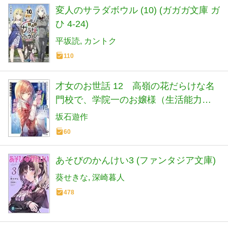
変人のサラダボウル (10) (ガガガ文庫 ガ
ひ 4-24)
平坂読
カントク
110
才女のお世話 12 高嶺の花だらけな名
門校で、学院一のお嬢様（生活能力皆
無）を陰ながらお世話することになり
坂石遊作
ました (HJ文庫 さ 07-03-12)
60
あそびのかんけい3 (ファンタジア文庫)
葵せきな
深崎暮人
478