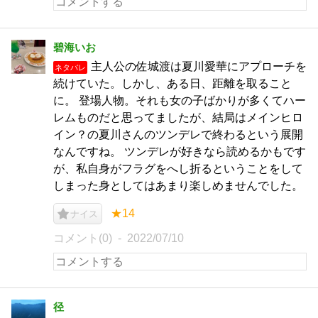
碧海いお
主人公の佐城渡は夏川愛華にアプローチを
ネタバレ
続けていた。しかし、ある日、距離を取ること
に。 登場人物。それも女の子ばかりが多くてハー
レムものだと思ってましたが、結局はメインヒロ
イン？の夏川さんのツンデレで終わるという展開
なんですね。 ツンデレが好きなら読めるかもです
が、私自身がフラグをへし折るということをして
しまった身としてはあまり楽しめませんでした。
★14
ナイス
コメント(0)
2022/07/10
径