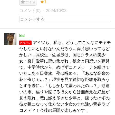
★1
ナイス
コメント(0)
2024/10/03
kid
アイツも、私も、どうしてこんなにモヤモ
ネタバレ
ヤしないといけないんだろう…両片思いってもど
かしい…高校生・佐城渉は、同じクラスの美少
女・夏川愛華に恋い焦がれ…彼女と両想いを夢見
て、中学時代から、めげずにアプローチを続けて
いた…ある日突然、夢は醒める。「あんな高嶺の
花と俺じゃ…？」現実を見て適切な距離を取ろう
とする渉に…「もしかして嫌われたの…？」勘違
いの末、焦りや慌てる彼女からは無自覚な好意が
見え隠れ…恋に燃え尽きた少年と、嫌ったはずの
彼が気になって仕方ない少女のすれ違い青春ラブ
コメディ！今後の展開が楽しみです！