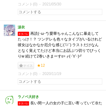
コメント(0)
2021/05/30
涙衣
再読(･ω･*) 愛華ちゃんこんなに暴走して
ネタバレ
たっけ！？ ツンデレも色々なタイプがいるけれど
彼女はなかなか厄介な感じ( ᷇࿀ ᷆ ) ラストだけなん
となく覚えてたけど本当にお話ぶつ切りでびっく
りw 続けて2巻いきまーすε=┏(･∀･)┛
★12
ナイス
コメント(0)
2020/11/19
ラノベ大好き
長い間一人の女の子に言い寄っていて冷た
ネタバレ