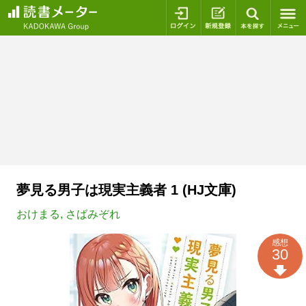
ログイン
新規登録
本を探
夢見る男子は現実主義者 1 (HJ文庫)
おけまる
,
さばみぞれ
感想
30