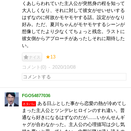
くあしらわれていた主人公が突然身の程を知って
大人しくなり、それに対して彼女がせいせいする
はずなのに何故かモヤモヤする話。設定がかなり
好み。ただ、夏川ちゃんがモヤモヤするシーンが
想像してたより少なくてちょっと残念。ラストに
彼女側からアプローチがあったしそれに期待した
い。
★13
ナイス
コメント(0)
2020/10/08
FGO54877036
ある日ふとした事から恋愛の熱が冷めてし
ネタバレ
まった主人公とツンデレヒロインのすれ違い。普
通なら好きになるはずなのだが……いかんせんギ
ャグが合わなかった。主人公の心理描写は少し気