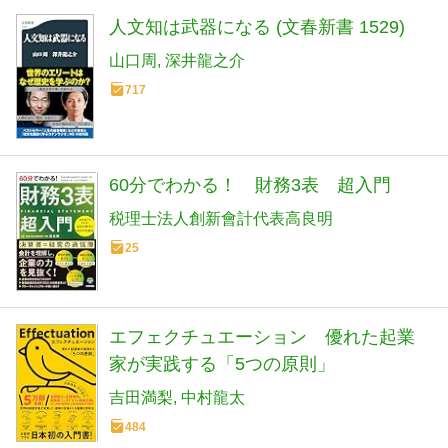
人文知は武器になる (文春新書 1529)
山口周
深井龍之介
717
60分でわかる！ 財務3表 超入門
税理士法人創新會計代表高良明
25
エフェクチュエーション 優れた起業
家が実践する「5つの原則」
吉田満梨
中村龍太
484