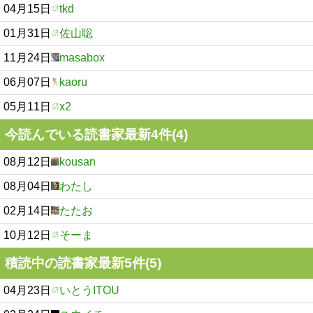
04月15日
tkd
01月31日
佐山聡
11月24日
masabox
06月07日
kaoru
05月11日
x2
今読んでいる読書家最新4件(4)
08月12日
kousan
08月04日
わたし
02月14日
たたお
10月12日
そーま
積読中の読書家最新5件(5)
04月23日
いとうITOU