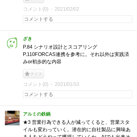
コメント(0)
2021/02/02
ざき
P.84 シナリオ設計とスコアリング
P.110FORCAS連携を参考に。それ以外は実践済
みor初歩的な内容
ナイス
コメント(0)
2021/01/10
アルミの鉄鍋
★3 営業行為できる人が減ってくると、営業スタ
イルも変わっていく。潜在的に自社製品に興味あ
る人をどうやって獲得していくか。AIでも出来そ