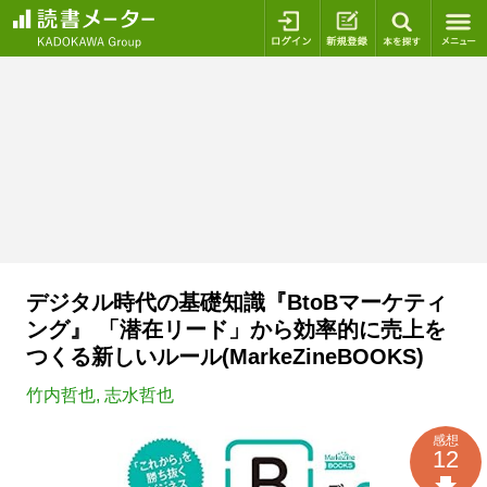
ログイン
新規登録
本を探
デジタル時代の基礎知識『BtoBマーケティ
ング』 「潜在リード」から効率的に売上を
つくる新しいルール(MarkeZineBOOKS)
竹内哲也
,
志水哲也
感想
12