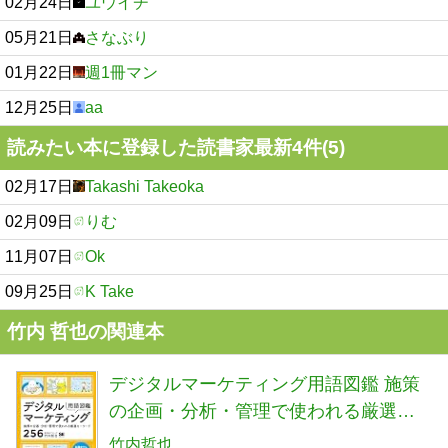
02月24日
ユウイチ
05月21日
さなぶり
01月22日
週1冊マン
12月25日
aa
読みたい本に登録した読書家最新4件(5)
02月17日
Takashi Takeoka
02月09日
りむ
11月07日
Ok
09月25日
K Take
竹内 哲也の関連本
デジタルマーケティング用語図鑑 施策
の企画・分析・管理で使われる厳選キ
ーワード256
竹内哲也