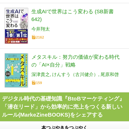
生成AIで世界はこう変わる (SB新書
642)
今井翔太
2162
メタスキル：努力の価値が変わる時代
の「AI×自分」戦略
深津貴之
けんすう（古川健介）
尾原和啓
159
デジタル時代の基礎知識『BtoBマーケティング』
「潜在リード」から効率的に売上をつくる新しい
ルール(MarkeZineBOOKS)をシェアする
本つぶやきをつぶやく