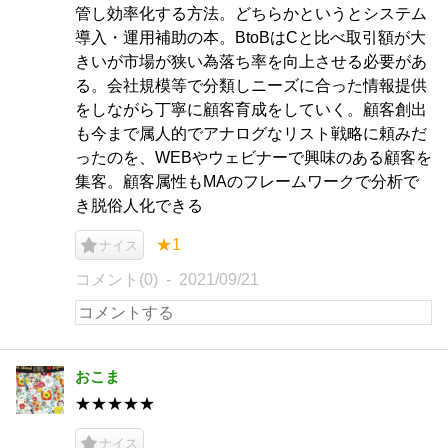
管し効率化する方法。どちらかというとシステム
導入・運用補助の本。BtoBはCと比べ取引額が大
きいが市場が狭い為落ち率を向上させる必要があ
る。会社規模等で分類しニーズに合った情報提供
をしながら丁寧に顧客育成をしていく。顧客創出
も今まで属人的でアナログなリスト戦略に頼みだ
ったのを、WEBやウェビナーで興味のある顧客を
集客。顧客属性もMAのフレームワークで分析で
き脱俗人化できる
★1
ナイス
コメント(0)
2021/09/21
おこま
★★★★★
ナイス