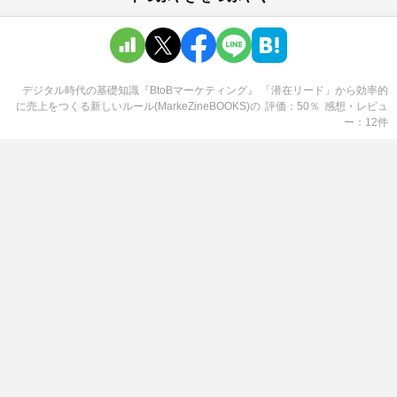
デジタル時代の基礎知識『BtoBマーケティング』 「潜在リード」から効率的
に売上をつくる新しいルール(MarkeZineBOOKS)
の
評価
50
％
感想・レビュ
ー
12
件