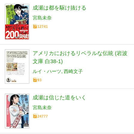
成瀬は都を駆け抜ける
宮島未奈
12741
アメリカにおけるリベラルな伝統 (岩波
文庫 白38-1)
ルイ・ハーツ
西崎文子
93
成瀬は信じた道をいく
宮島未奈
24777