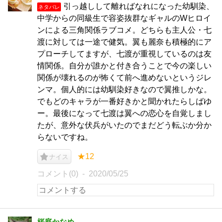
引っ越しして離ればなれになった幼馴染、
ネタバレ
中学からの同級生で容姿抜群なギャルのWヒロイ
ンによる三角関係ラブコメ。どちらも主人公・七
渡に対しては一途で健気。翼も麗奈も積極的にア
プローチしてますが、七渡が重視しているのは友
情関係。自分が誰かと付き合うことで今の楽しい
関係が壊れるのが怖くて前へ進めないというジレ
ンマ。個人的には幼馴染好きなので翼推しかな。
でもどのキャラが一番好きかと聞かれたらしばゆ
ー。最後になって七渡は翼への恋心を自覚しまし
たが、意外な伏兵がいたのでまだどう転ぶか分か
らないですね。
★12
ナイス
コメント(0)
2020/05/25
桜庭かなめ