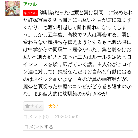
アウル
幼馴染だった七渡と翼は親同士に決められ
ネタバレ
た許嫁宣言を切っ掛けにお互いともが逆に気まず
くなり、七渡の引越しで離れ離れになってしま
う。しかし五年後、高校で２人は再会する。翼は
変わらない気持ちを伝えようとするも七渡の隣に
は中学からの同級生・麗奈がいた。翼と麗奈はお
互い七渡が好きと知った二人はルールを定めヒロ
インレースを繰り広げていく話。主人公がヒロイ
ン達に対しては鈍感なんだけど自然と行動に出る
のはスペック高いよな。今の所翼の画有利だが、
麗奈と裏切った柚癒のコンビがどう巻き返すのか
な。まあ個人的に幼馴染のが好きやが
★37
ナイス
コメント(0)
2020/05/05