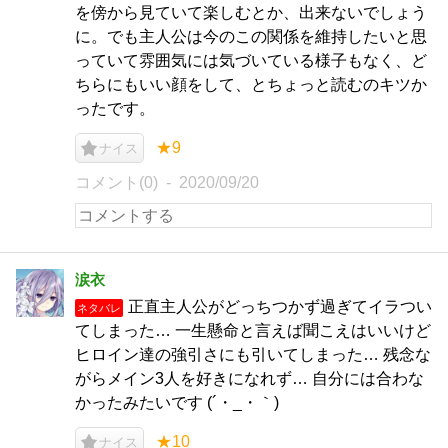
を傍から見ていて楽しむとか、出来ないでしょう
に。でも主人公は今のこの関係を維持したいと思
っていて雰囲気には気づいている様子もなく、ど
ちらにもいい顔をして、とちょっと読むのキツか
ったです。
★9
ナイス
コメント(0)
2020/09/20
涙衣
正直主人公がどっちつかず過ぎてイラつい
ネタバレ
てしまった… 一生懸命と言えば聞こえはいいけど
ヒロイン達の強引さにも引いてしまった… 残念な
がらメイン3人を好きになれず… 自分には合わな
かったみたいです (´・_・｀)
★10
ナイス