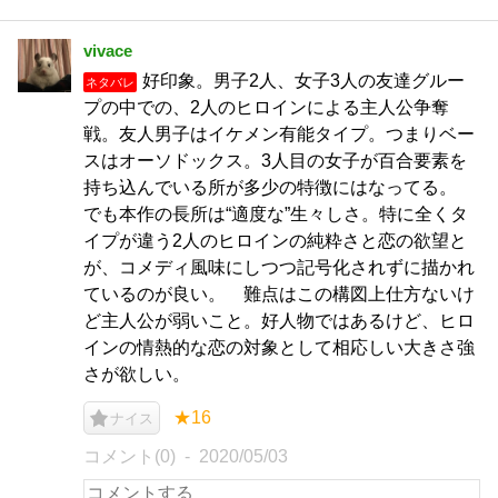
vivace
好印象。男子2人、女子3人の友達グルー
ネタバレ
プの中での、2人のヒロインによる主人公争奪
戦。友人男子はイケメン有能タイプ。つまりベー
スはオーソドックス。3人目の女子が百合要素を
持ち込んでいる所が多少の特徴にはなってる。
でも本作の長所は“適度な”生々しさ。特に全くタ
イプが違う2人のヒロインの純粋さと恋の欲望と
が、コメディ風味にしつつ記号化されずに描かれ
ているのが良い。 難点はこの構図上仕方ないけ
ど主人公が弱いこと。好人物ではあるけど、ヒロ
インの情熱的な恋の対象として相応しい大きさ強
さが欲しい。
★16
ナイス
コメント(0)
2020/05/03