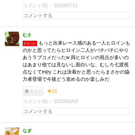
コメント(0)
2020/07/11
むさ
もっと出来レース感のある一人ヒロインも
ネタバレ
のかと思ってたらヒロイン二人がバチバチにやり
あうラブコメだったw 両ヒロインの視点が多いの
はあまり他では見ないし面白いな。むしろ七渡視
点なくてm(ry これは決着かと思ったらまさかの協
力者登場で今後どう攻めるのか楽しみだ
★11
ナイス
コメント(0)
2020/06/03
なぎ