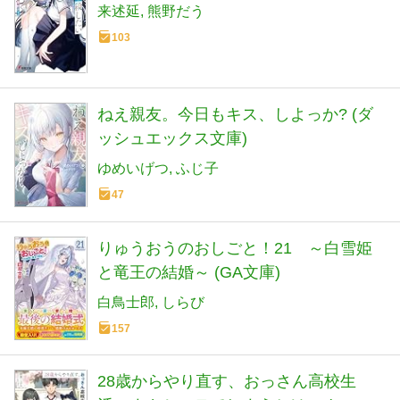
来述延
熊野だう
103
ねえ親友。今日もキス、しよっか? (ダ
ッシュエックス文庫)
ゆめいげつ
ふじ子
47
りゅうおうのおしごと！21 ～白雪姫
と竜王の結婚～ (GA文庫)
白鳥士郎
しらび
157
28歳からやり直す、おっさん高校生