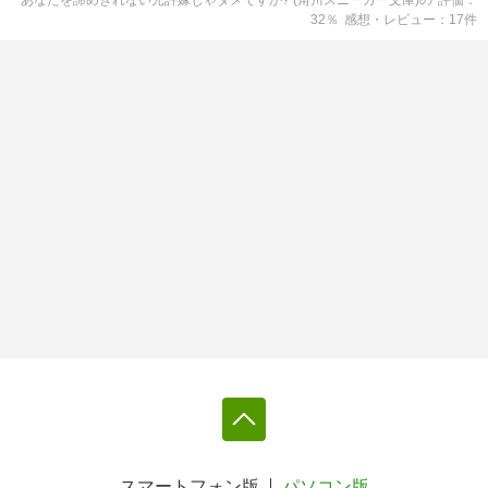
あなたを諦めきれない元許嫁じゃダメですか? (角川スニーカー文庫)
の
評価
32
％
感想・レビュー
17
件
スマートフォン版
パソコン版