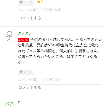
★2
ナイス
コメント(0)
2025/12/20
アシアシ
子供の頃引っ越しで別れ、今戻ってきた元
ネタバレ
幼馴染兼、元許嫁VS中学生時代に主人公に救わ
れたギャル娘の構図と。個人的には麗奈ちゃんに
頑張ってもらいたいところ。はてさてどうなる
か・・・
ナイス
コメント(0)
2025/11/17
T