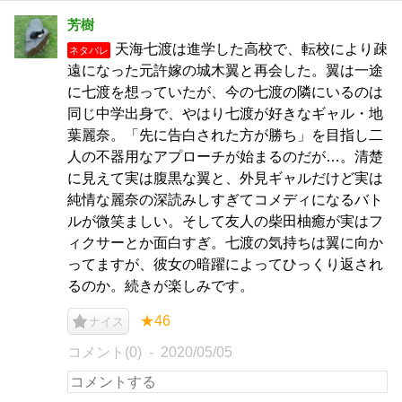
芳樹
天海七渡は進学した高校で、転校により疎
ネタバレ
遠になった元許嫁の城木翼と再会した。翼は一途
に七渡を想っていたが、今の七渡の隣にいるのは
同じ中学出身で、やはり七渡が好きなギャル・地
葉麗奈。「先に告白された方が勝ち」を目指し二
人の不器用なアプローチが始まるのだが…。清楚
に見えて実は腹黒な翼と、外見ギャルだけど実は
純情な麗奈の深読みしすぎてコメディになるバト
ルが微笑ましい。そして友人の柴田柚癒が実はフ
ィクサーとか面白すぎ。七渡の気持ちは翼に向か
ってますが、彼女の暗躍によってひっくり返され
るのか。続きが楽しみです。
★46
ナイス
コメント(0)
2020/05/05