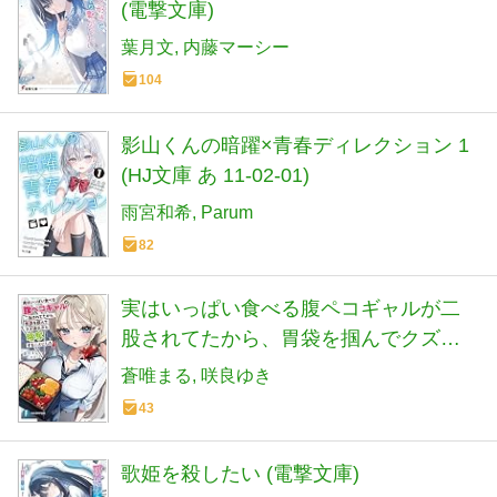
(電撃文庫)
葉月文
内藤マーシー
104
影山くんの暗躍×青春ディレクション 1
(HJ文庫 あ 11-02-01)
雨宮和希
Parum
82
実はいっぱい食べる腹ペコギャルが二
股されてたから、胃袋を掴んでクズ彼
氏から略奪することにした (ファンタジ
蒼唯まる
咲良ゆき
ア文庫)
43
歌姫を殺したい (電撃文庫)