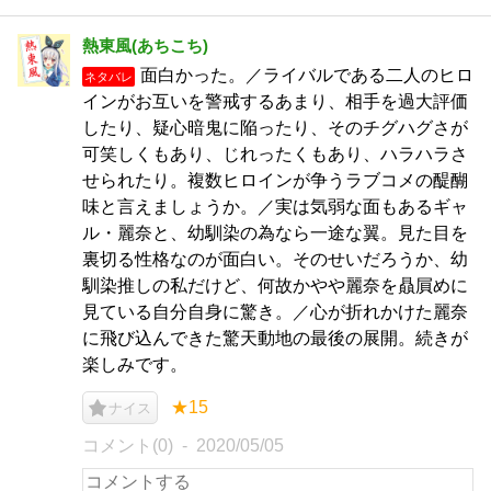
熱東風(あちこち)
面白かった。／ライバルである二人のヒロ
ネタバレ
インがお互いを警戒するあまり、相手を過大評価
したり、疑心暗鬼に陥ったり、そのチグハグさが
可笑しくもあり、じれったくもあり、ハラハラさ
せられたり。複数ヒロインが争うラブコメの醍醐
味と言えましょうか。／実は気弱な面もあるギャ
ル・麗奈と、幼馴染の為なら一途な翼。見た目を
裏切る性格なのが面白い。そのせいだろうか、幼
馴染推しの私だけど、何故かやや麗奈を贔屓めに
見ている自分自身に驚き。／心が折れかけた麗奈
に飛び込んできた驚天動地の最後の展開。続きが
楽しみです。
★15
ナイス
コメント(0)
2020/05/05