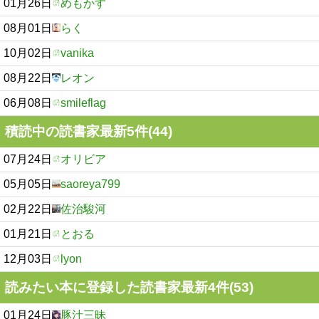
01月26日
めもかす
08月01日
らく
10月02日
vanika
08月22日
レオン
06月08日
smileflag
積読中の読書家最新5件(44)
07月24日
オリビア
05月05日
saoreya799
02月22日
佐治駿河
01月21日
とおる
12月03日
lyon
読みたい本に登録した読書家最新4件(53)
01月24日
豚汁三昧