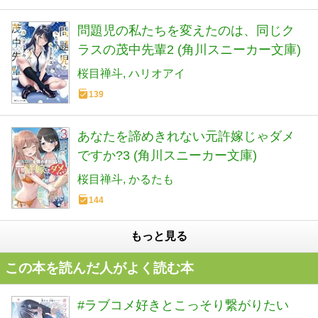
問題児の私たちを変えたのは、同じク
ラスの茂中先輩2 (角川スニーカー文庫)
桜目禅斗
ハリオアイ
139
あなたを諦めきれない元許嫁じゃダメ
ですか?3 (角川スニーカー文庫)
桜目禅斗
かるたも
144
もっと見る
この本を読んだ人がよく読む本
#ラブコメ好きとこっそり繋がりたい