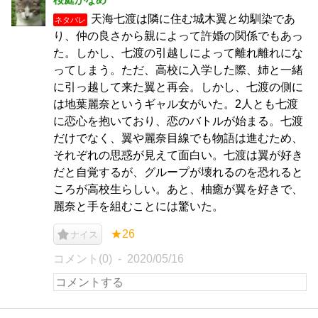
天海七渡は隣に住む城木翼と幼馴染であ
ネタバレ
り、仲の良さから親によって許婚の関係でもあっ
た。しかし、七渡の引越しによって離れ離れにな
ってしまう。ただ、高校に入学した際、姉と一緒
に引っ越して来た翼と再会。しかし、七渡の側に
は地葉麗奈というギャル女がいた。2人とも七渡
に恋心を抱いており、恋のバトルが始まる。七渡
だけでなく、翼や麗奈目線でも物語は進むため、
それぞれの思惑が見えて面白い。七渡は翼が好き
だと自覚するが、グループが壊れるのを恐れると
ころが高校生らしい。あと、柚癒が翼を好きで、
麗奈と手を組むことには驚いた。
★26
ナイス
コメント(0)
2020/05/16