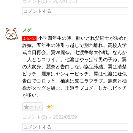
コメント(0)
2022/11/13
メグ
小学四年生の時、酔いどれ父同士が決めた
ネタバレ
許嫁。五年生の時引っ越しで別れ離れ。高校入学
式当日再会。翼vs麗奈。七渡争奪大作戦。なんか
二人ともコワイ。。七渡はやっぱり男の子ね。翼
の大変身。麗奈と告白しない協定締結。翼は清楚
ビッチ。麗奈はヤンキービッチ。翼は七渡に疑似
告白でコロッと。柚癒は翼にラブラブ。麗奈と柚
癒がタッグを組む。王道ラブコメ。しかしビッチ
が多い。
★2
ナイス
コメント(0)
2022/05/09