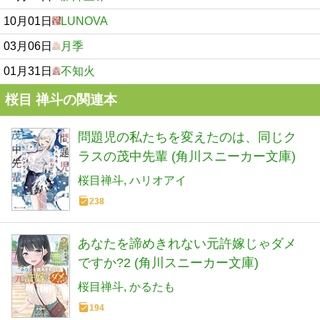
10月01日
LUNOVA
03月06日
月季
01月31日
不知火
桜目 禅斗の関連本
問題児の私たちを変えたのは、同じク
ラスの茂中先輩 (角川スニーカー文庫)
桜目禅斗
ハリオアイ
238
あなたを諦めきれない元許嫁じゃダメ
ですか?2 (角川スニーカー文庫)
桜目禅斗
かるたも
194