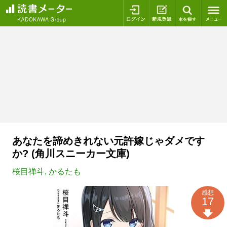
ログイン
新規登録
本を探
あなたを諦めきれない元許嫁じゃダメです
か? (角川スニーカー文庫)
桜目禅斗
,
かるたも
感想
17