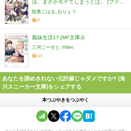
活。まさかモテてしまうとは。 (ファン
タジア文庫)
陸奥こはる
おりょう
57
義妹生活17 (MF文庫J)
三河ごーすと
Hiten
115
あなたを諦めきれない元許嫁じゃダメですか? (角
川スニーカー文庫)をシェアする
本つぶやきをつぶやく