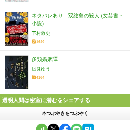
ネタバレあり 双紋島の殺人 (文芸書・
小説)
下村敦史
1640
多類婚姻譚
凪良ゆう
4164
透明人間は密室に潜むをシェアする
本つぶやきをつぶやく