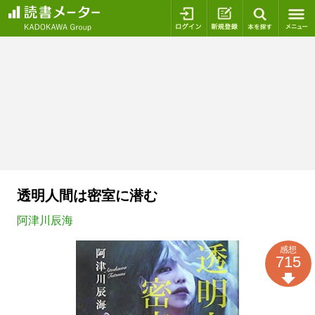
ログイン
新規登録
本を探
透明人間は密室に潜む
阿津川辰海
感想
715