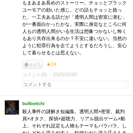
もまあまあ長めのストーリー。チョッとブラック
ユーモアの効いた感じ。どの話もチョッと捻っ
た、一工夫ある話だが「透明人間は密室に潜む」
が一番面白かったかな。実際に身近なところに何
人もの透明人間がいる生活は想像つかないし怖く
もあり共存出来るのか？不安に違いない。当然の
ように犯罪行為を企てようとするだろうし、安心
して暮らせるとは思えない。
★24
ナイス
コメント(0)
2025/10/30
bullbottchi
殺人事件の謎解き短編集。透明人間×密室、裁判
員×オタク、探偵×超聴力、リアル脱出ゲーム×船
上、それぞれ設定も人物もテーマもバラバラ。し
かしどれも読みやすく、短編ながら読み応えもあ