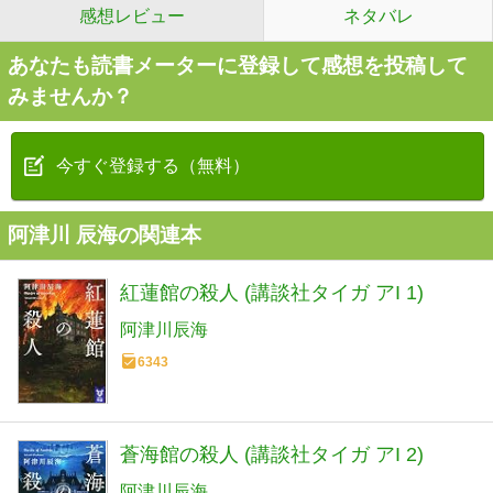
感想レビュー
ネタバレ
あなたも読書メーターに登録して感想を投稿して
みませんか？
今すぐ登録する（無料）
阿津川 辰海の関連本
紅蓮館の殺人 (講談社タイガ アI 1)
阿津川辰海
6343
蒼海館の殺人 (講談社タイガ アI 2)
阿津川辰海