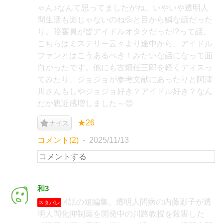
ゃん♪なんて思ってましたがね、いやいや透明人
間生活も楽じゃないのね💦と目から鱗な話だった
り。陪審員が皆アイドルオタクだった!?って話。
こちらはミステリー云々より途中から、アイドル
ファンとはこうあるべき！みたいな話になって面
白かったです。他にも古畑任三郎を軽くディスっ
てみたり、ジョジョが参考文献にあったりと阿津
川さんもしやジョジョ好き？アイドル好き？なん
だか親近感増しました～😊
★26
ナイス
コメント(2)
2025/11/13
和3
4話の短編集。透明人間病の内藤彩子が透
ネタバレ
明人間化抑制薬を開発中の川路教授を殺害した