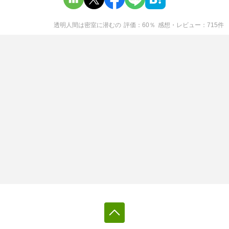
透明人間は密室に潜む
の
評価
60
％
感想・レビュー
715
件