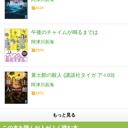
4123
午後のチャイムが鳴るまでは
阿津川辰海
1976
黄土館の殺人 (講談社タイガ ア-I 03)
阿津川辰海
1871
もっと見る
この本を読んだ人がよく読む本