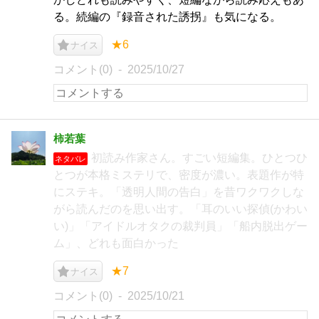
る。続編の『録音された誘拐』も気になる。
★6
ナイス
コメント(0)
2025/10/27
柿若葉
初読み作家さん。すごい短編集。ひとつひ
ネタバレ
とつが本格ミステリで、密度が濃い。表題作が特
にステキ。「透明人間の告白」を昔ワクワクしな
がら読んだのを思い出す。「耳のいい探偵(かわい
い)」「アイドルオタクの裁判員」「船内脱出ゲー
ム」、どれも面白かった
★7
ナイス
コメント(0)
2025/10/21