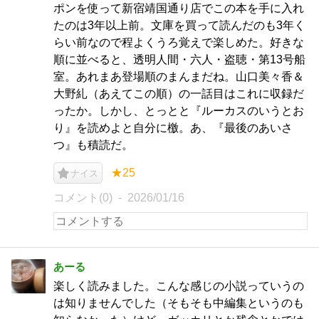
ポンを使って新宿靖国通り店でこの本を手に入れ
たのは3年以上前。文庫を買って読んだのも3年く
らい前なので程よくうろ覚えで楽しめた。好きな
順に並べると、透明人間・六人・盗聴・第13号船
室。あれまあ登場順のまんまだね。山口美々香＆
大野糺（あえてこの順）の一話目はこれに収録だ
ったか。しかし、とっとと『ルーカスのいうとお
り』を読めよと自分に檄。あ、『最後のあいさ
つ』も積読だ。
★25
ナイス
コメント(0)
2026/01/16
あーる
楽しく読みました。こんな感じの小説っていうの
は知りませんでした（そもそも中編集というのも