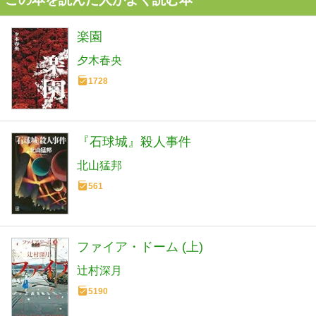
楽園
夕木春央
1728
『石球城』殺人事件
北山猛邦
561
ファイア・ドーム (上)
辻村深月
5190