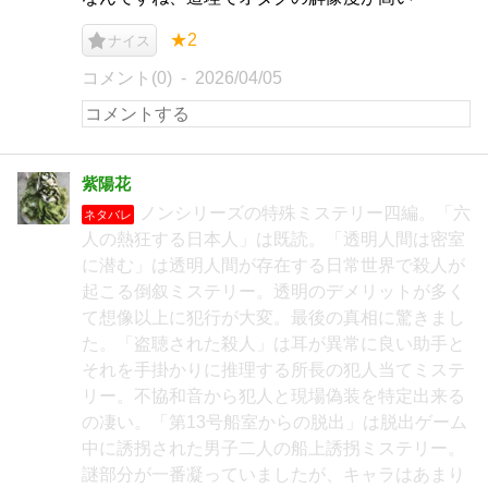
★2
ナイス
コメント(0)
2026/04/05
紫陽花
ノンシリーズの特殊ミステリー四編。「六
ネタバレ
人の熱狂する日本人」は既読。「透明人間は密室
に潜む」は透明人間が存在する日常世界で殺人が
起こる倒叙ミステリー。透明のデメリットが多く
て想像以上に犯行が大変。最後の真相に驚きまし
た。「盗聴された殺人」は耳が異常に良い助手と
それを手掛かりに推理する所長の犯人当てミステ
リー。不協和音から犯人と現場偽装を特定出来る
の凄い。「第13号船室からの脱出」は脱出ゲーム
中に誘拐された男子二人の船上誘拐ミステリー。
謎部分が一番凝っていましたが、キャラはあまり