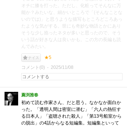
オチに膝を打った。ただし、化粧ってそんなに万
能か？みたいな、細かいところで「(そんなことな
いのでは)」と思うような描写もところどころあっ
たような気がする。世にも奇妙な物語とかにあり
そうな少し捻ったネタが多いと思ったので、そう
いう話が好きな人は良いかも。この方の長編も読
んでみたい。
★5
ナイス
コメント(0)
2025/11/08
薦渕雅春
初めて読む作家さん、だと思う。なかなか面白か
った。「透明人間は密室に潜む」「六人の熱狂す
る日本人」「盗聴された殺人」「第13号船室から
の脱出」の4話からなる短編集。短編集といって