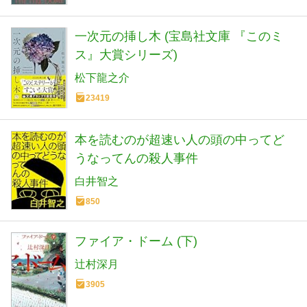
一次元の挿し木 (宝島社文庫 『このミ
ス』大賞シリーズ)
松下龍之介
23419
本を読むのが超速い人の頭の中ってど
うなってんの殺人事件
白井智之
850
ファイア・ドーム (下)
辻村深月
3905