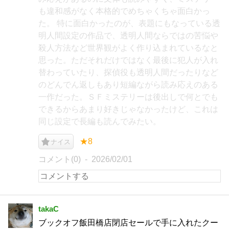
も違和感がなく本格的でめちゃくちゃ面白かっ
た。 特に面白かったのが、表題にもなっている透
明人間設定の作品で、透明人間ならではの苦悩や
殺人方法など世界観がよく作り込まれているなと
思った。ただそれだけではなく最後に犯人が入れ
替わっていたり、探偵役も透明人間だったりなど
のどんでん返しもあり短編ながら読み応えのある
一作だった。ＳＦミステリーは後出しで何とでも
できるからあまり好きじゃなかったけど、これは
同じ設定で長編も読んでみたい。
★8
ナイス
コメント(0)
2026/02/01
takaC
ブックオフ飯田橋店閉店セールで手に入れたクー