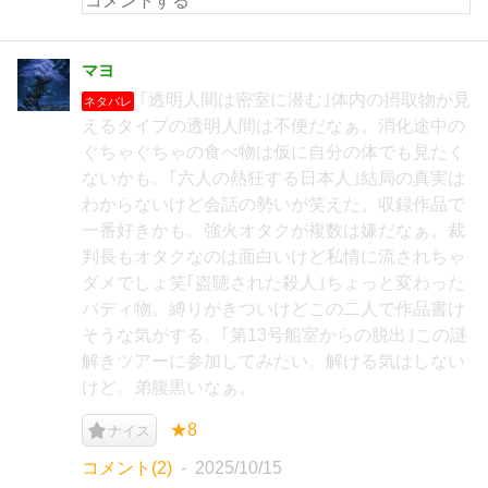
マヨ
｢透明人間は密室に潜む｣体内の摂取物が見
ネタバレ
えるタイプの透明人間は不便だなぁ。消化途中の
ぐちゃぐちゃの食べ物は仮に自分の体でも見たく
ないかも。｢六人の熱狂する日本人｣結局の真実は
わからないけど会話の勢いが笑えた。収録作品で
一番好きかも。強火オタクが複数は嫌だなぁ。裁
判長もオタクなのは面白いけど私情に流されちゃ
ダメでしょ笑｢盗聴された殺人｣ちょっと変わった
バディ物。縛りがきついけどこの二人で作品書け
そうな気がする。｢第13号船室からの脱出｣この謎
解きツアーに参加してみたい。解ける気はしない
けど。弟腹黒いなぁ。
★8
ナイス
コメント(2)
2025/10/15