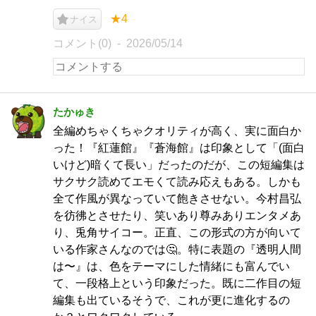
★4
ナイス
コメント(0)
2026/05/14
たかゅき
全編めちゃくちゃクオリティが高く、実に面白か
った！『紅蓮館』『蒼海館』は印象として「(面白
いけど)暗くて長い」だったのだが、この短編集は
サクサク読めてエモくて読み応えもある。しかも
全て作風が異なっていて飽きさせない。今村昌弘
を彷彿とさせたり、笑いあり尊みありエンタメあ
り、兎角サイコー。正直、この形式の方が向いて
いる作家さんなのでは🤔。特に表題の『透明人間
は〜』は、色をテーマにした情緒にも富んでい
て、一段格上という印象だった。既に二作目の短
編集も出ているそうで、これが更に進化するの