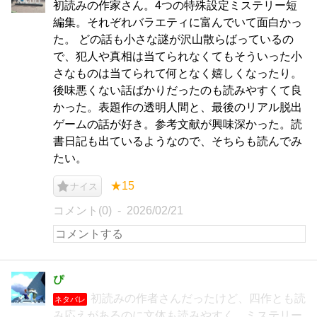
初読みの作家さん。4つの特殊設定ミステリー短
編集。それぞれバラエティに富んでいて面白かっ
た。 どの話も小さな謎が沢山散らばっているの
で、犯人や真相は当てられなくてもそういった小
さなものは当てられて何となく嬉しくなったり。
後味悪くない話ばかりだったのも読みやすくて良
かった。表題作の透明人間と、最後のリアル脱出
ゲームの話が好き。参考文献が興味深かった。読
書日記も出ているようなので、そちらも読んでみ
たい。
★15
ナイス
コメント(0)
2026/02/21
ぴ
初読みの作者さんだったけど、四作とも読
ネタバレ
み応えがあるのに文体も読みやすく、ミステリー