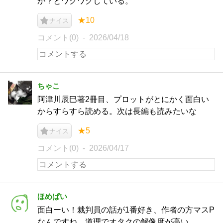
か？とワクワクしている。
★10
ナイス
コメント(0)
2026/04/18
ちゃこ
阿津川辰巳著2冊目、プロットがとにかく面白い
からすらすら読める。次は長編も読みたいな
★5
ナイス
コメント(0)
2026/04/17
ほめぱい
面白ーい！裁判員の話が1番好き、作者の方マスP
なんですね、道理でオタクの解像度が高い