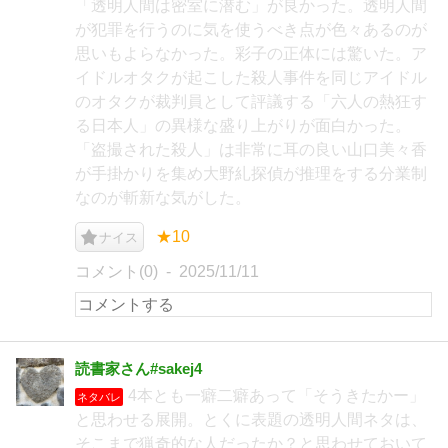
「透明人間は密室に潜む」が良かった。透明人間
が犯罪を行うのに気を使うべき点が色々あるのが
思いもよらなかった。彩子の正体には驚いた。ア
イドルオタクが起こした殺人事件を同じアイドル
のオタクが裁判員として評議する「六人の熱狂す
る日本人」の異様な盛り上がりが面白かった。
「盗撮された殺人」は非常に耳の良い山口美々香
が手掛かりを集め大野糺探偵が推理をする分業制
なのが斬新な気がした。
★10
ナイス
コメント(0)
2025/11/11
読書家さん#sakej4
4本とも一癖二癖あって「そうきたかー」
ネタバレ
と思わせる展開。とくに表題の透明人間ネタは、
そこまで猟奇的な人だったか？と思わせておいて