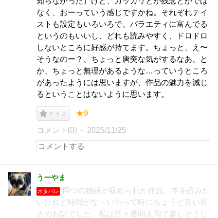
知らなかった）けど、ガッカリとか残念とかでは
なく、おーっていう感じですかね。それぞれテイ
ストも設定もいろいろで、バラエティに富んでる
というのもいいし、どれも読みやすく、ドロドロ
しないところに好感が持てます。ちょっと、え〜
そうなのー？、ちょっと唐突な気がするなあ、と
か、ちょっと無理があるような…っていうところ
があったようには思いますが、作品の魅力を減じ
るということはないように思います。
★9
ナイス
コメント(0)
2025/11/25
うーやま
四つの物語が収められた作品。本を読みた
ネタバレ
いけれど時間がな～い💦って時にちょうど良い長
さのお話でした。私は常々透明人間て楽しそうじ