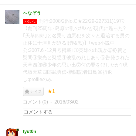
へなぞう
刊行:2008/2(No.C★22/29-22?311)197㌻
ネタバレ
【創刊25周年･島原の乱のｶﾘｽﾏが現代に甦った?
｢天草四郎｣と名乗り凶悪犯を次々と退治する男の
正体に十津川が迫る!(赤&黒)】｢web小説中
公:2007.6~12月号掲載｣①英雄の出現か②称賛と
疑問③栄光と疑惑④波乱の兆しあり⑤告発された
天草四郎⑥少年の思い出⑦何の罪を犯したか?現
代版天草四郎武勇伝•新聞記者田島😀折返
し:profileのみ
★1
ナイス
コメント(0)
2016/03/02
tyut0n