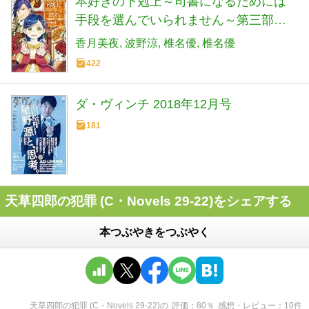
本好きの下剋上～司書になるためには
手段を選んでいられません～第三部
「領地に本を広げよう！2」
香月美夜
波野涼
椎名優
椎名優
422
ダ・ヴィンチ 2018年12月号
181
天草四郎の犯罪 (C・Novels 29-22)をシェアする
本つぶやきをつぶやく
天草四郎の犯罪 (C・Novels 29-22)
の
評価
80
％
感想・レビュー
10
件