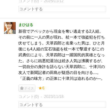
コメント(0)
2025/11/12
まひはる
新宿でアベックから現金を奪い逃走する2人組。
その前に一人の男が現れ、杖一本で強盗犯を打ち
伏せてしまう。天草四郎と名乗った男は、ひと月
後にも4人組の宝石強盗を杖一本で撃退する!この
武勇伝により、天草四郎は一躍国民的英雄となっ
た。さらに凶悪犯退治は続き人気は沸騰するが、
一切自分の身許を語らない天草四郎に、十津川の
友人で新聞記者の田島が疑惑の目を向ける…。
「正義の味方」の正体に十津川は迫れるのか―。
★6
ナイス
コメント(0)
2023/11/18