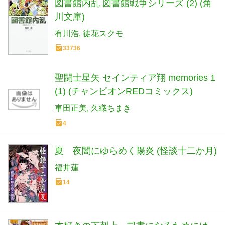
図書館内乱 図書館戦争シリーズ (2) (角
川文庫)
有川浩
徒花スクモ
33736
聖闘士星矢 セインティア翔 memories 1
(1) (チャンピオンREDコミックス)
車田正美
久織ちまき
4
夏 夜闇にゆらめく陽炎 (怪談十二か月)
福井蓮
14