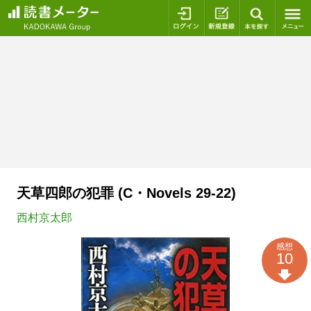
ログイン
新規登録
本を探
天草四郎の犯罪 (C・Novels 29-22)
西村京太郎
感想
10