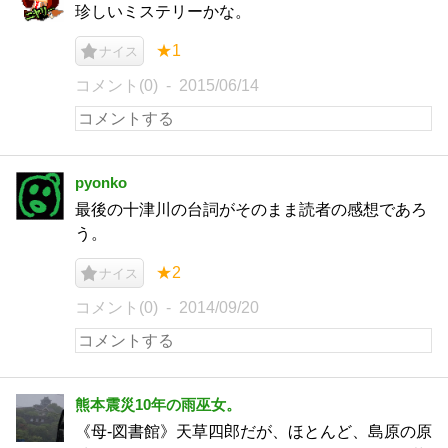
珍しいミステリーかな。
★1
ナイス
コメント(0)
2015/06/14
pyonko
最後の十津川の台詞がそのまま読者の感想であろ
う。
★2
ナイス
コメント(0)
2014/09/20
熊本震災10年の雨巫女。
《母‐図書館》天草四郎だが、ほとんど、島原の原