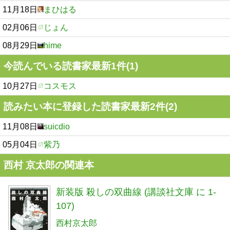
11月18日
まひはる
02月06日
じょん
08月29日
hime
今読んでいる読書家最新1件(1)
10月27日
コスモス
読みたい本に登録した読書家最新2件(2)
11月08日
suicdio
05月04日
紫乃
西村 京太郎の関連本
新装版 殺しの双曲線 (講談社文庫 に 1-
107)
西村京太郎