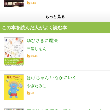
444
もっと見る
この本を読んだ人がよく読む本
ゆびさきに魔法
三浦しをん
4638
ほげちゃん いなかにいく
やぎたみこ
28