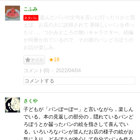
こふみ
盗んだパンの文句を言いに行ったりかと思
ネタバレ
えば、お店の人に説得されて 美味しいパンを作っ
たり…。つかみどころの無いキャラクター。続編
が何冊か出ているので、その後のパンどろぼうの
お話が楽しみ。
★18
ナイス
コメント(0)
2022/04/04
さくや
子どもが「パンぼーぼー」と言いながら，楽しん
でいる。本の見返しの部分の，隠れているパンど
ろぼうとか齧ったパンの絵を指さして喜んでい
る。いろいろなパンが並んだお店の様子の絵がお
気に入り。どろぼうが改心して自分でパンを作る