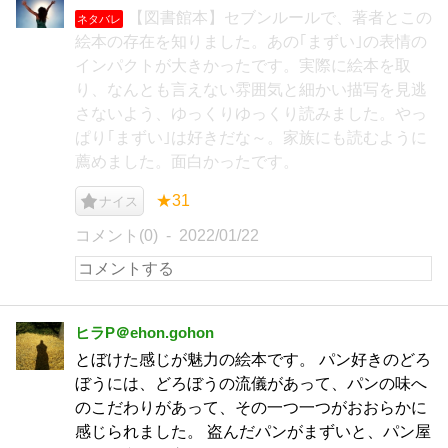
【図書館本】セブンルールで、著者とこの
ネタバレ
絵本の存在を知りました。あの｢まずい｣の表情の
インパクトが大きかったです。実際に絵本を取
り、なんとも言えない雰囲気と細かい描写を見逃
さないよう、ゆっくりゆっくり読みました。やっ
ぱり｢まずい｣は好きだな～。家族にも読むように
薦めました。面白かったです。
★31
ナイス
コメント(0)
2022/01/22
ヒラP＠ehon.gohon
とぼけた感じが魅力の絵本です。 パン好きのどろ
ぼうには、どろぼうの流儀があって、パンの味へ
のこだわりがあって、その一つ一つがおおらかに
感じられました。 盗んだパンがまずいと、パン屋