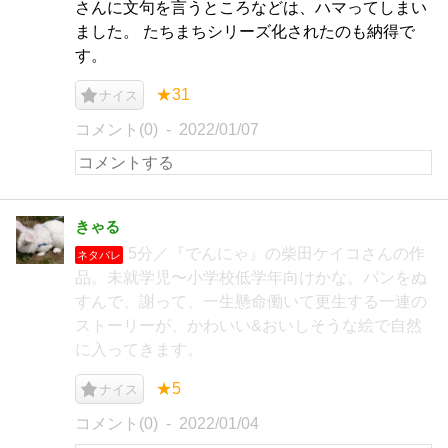
さんに文句を言うところなどは、ハマってしまい
ました。 たちまちシリーズ化されたのも納得で
す。
★31
ナイス
コメント(0)
2022/01/07
きゃる
5分／『でんにゃ』の柴田ケイコさんの作
ネタバレ
品。未就学児〜小学校低学年向けかな。パンをぬ
すんで、謝って、一生懸命働いて更生する一連の
ストーリーが、かわいい&おいしそうな絵で自然
に入ってきます。
★5
ナイス
コメント(0)
2022/01/04