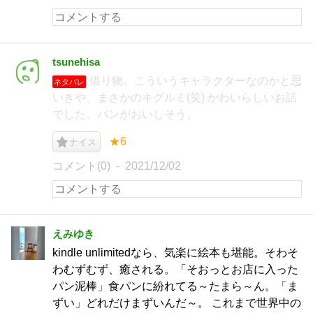
tsunehisa
借り物。こういうキャラクターなのかと思
ネタバレ
いきや、まさかのキグルミ(笑) かわいらしいお話
でした。パンがおいしそう。
★6
ナイス
コメント(0)
2021/12/02
えみゆき
kindle unlimitedなら、気楽に絵本も堪能。そわそ
わむずむず、癒される。「そおっとお店に入った
パン泥棒」食パンに紛れてる～たまら～ん。「ま
ずい」どれだけまずいんだ～。 これまで世界中の