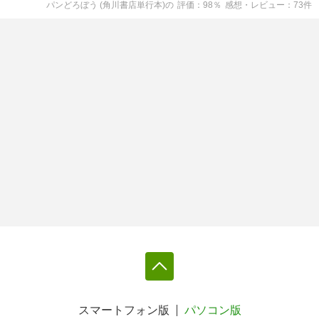
パンどろぼう (角川書店単行本)
の
評価
98
％
感想・レビュー
73
件
スマートフォン版
パソコン版