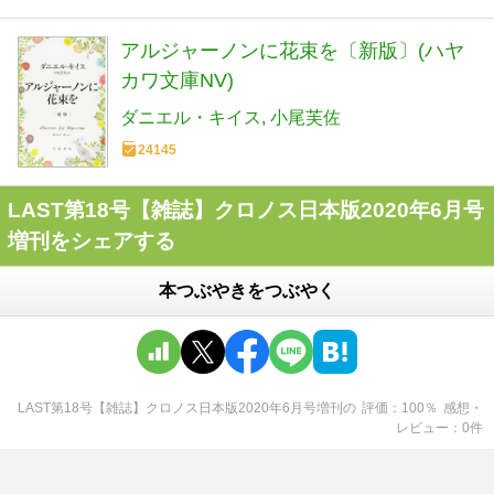
アルジャーノンに花束を〔新版〕(ハヤ
カワ文庫NV)
ダニエル・キイス
小尾芙佐
24145
LAST第18号【雑誌】クロノス日本版2020年6月号
増刊をシェアする
本つぶやきをつぶやく
LAST第18号【雑誌】クロノス日本版2020年6月号増刊
の
評価
100
％
感想・
レビュー
0
件