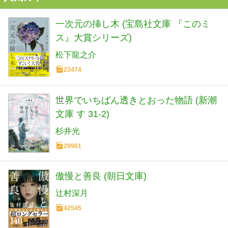
一次元の挿し木 (宝島社文庫 『このミ
ス』大賞シリーズ)
松下龍之介
23474
世界でいちばん透きとおった物語 (新潮
文庫 す 31-2)
杉井光
29961
傲慢と善良 (朝日文庫)
辻村深月
42545