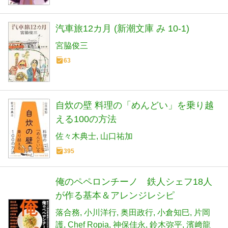
汽車旅12カ月 (新潮文庫 み 10-1)
宮脇俊三
63
自炊の壁 料理の「めんどい」を乗り越
える100の方法
佐々木典士
山口祐加
395
俺のペペロンチーノ 鉄人シェフ18人
が作る基本＆アレンジレシピ
落合務
小川洋行
奥田政行
小倉知巳
片岡
護
Chef Ropia
神保佳永
鈴木弥平
濱﨑龍