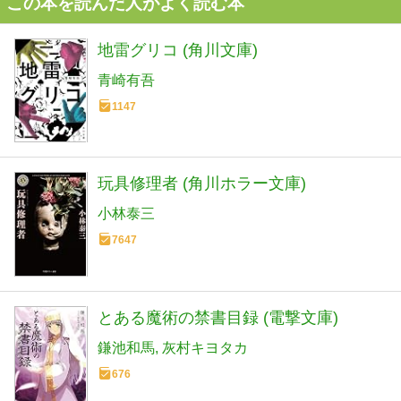
この本を読んだ人がよく読む本
地雷グリコ (角川文庫)
青崎有吾
1147
玩具修理者 (角川ホラー文庫)
小林泰三
7647
とある魔術の禁書目録 (電撃文庫)
鎌池和馬
灰村キヨタカ
676