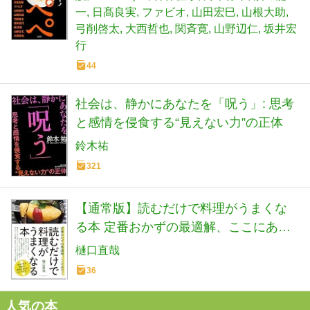
一
日髙良実
ファビオ
山田宏巳
山根大助
弓削啓太
大西哲也
関斉寛
山野辺仁
坂井宏
行
44
社会は、静かにあなたを「呪う」: 思考
と感情を侵食する“見えない力”の正体
鈴木祐
321
【通常版】読むだけで料理がうまくな
る本 定番おかずの最適解、ここにあ
り！
樋口直哉
36
人気の本